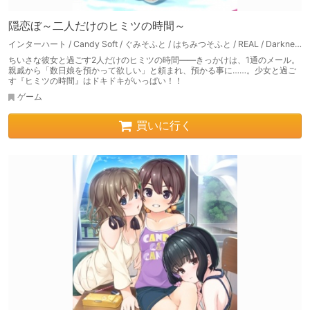
隠恋ぼ～二人だけのヒミツの時間～
インターハート / Candy Soft / ぐみそふと / はちみつそふと / REAL / DarknessPot / 娘。 / しばそふと / DESSERT Soft / カカオ / ういろうそふと / ましゅまろそふと
ちいさな彼女と過ごす2人だけのヒミツの時間――きっかけは、1通のメール。
親戚から「数日娘を預かって欲しい」と頼まれ、預かる事に……。少女と過ご
す『ヒミツの時間』はドキドキがいっぱい！！
ゲーム
買いに行く