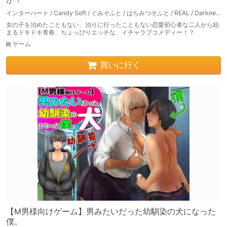
インターハート / Candy Soft / ぐみそふと / はちみつそふと / REAL / DarknessPot / 娘。 / しばそふと / DESSERT Soft / カカオ / ういろうそふと / ましゅまろそふと
女の子を泊めたこともない、泊りに行ったこともない恋愛初心者な二人から始
まるドキドキ青春、ちょっぴりエッチな、イチャラブコメディー！？
ゲーム
買いに行く
【M男様向けゲーム】男みたいだった幼馴染の犬になった
僕。