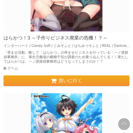
はらかつ！3 ～子作りビジネス廃業の危機！？～
インターハート / Candy Soft / ぐみそふと / はちみつそふと / REAL / DarknessPot / 娘。 / しばそふと / DESSERT Soft / カカオ / ういろうそふと / ましゅまろそふと
「孕ませ活動」略して「はらかつ」の孕ませビジネスを行っている「一ノ渡探
偵事務所」に、厚生労働省の櫛柳千弦が調査のため乗り込んでくる！！果たし
てはらかつは、一ノ渡探偵事務所はどうなってしまうのか！？
ゲーム
買いに行く