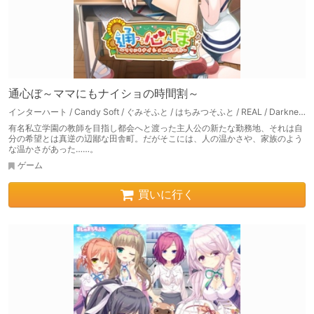
通心ぼ～ママにもナイショの時間割～
インターハート / Candy Soft / ぐみそふと / はちみつそふと / REAL / DarknessPot / 娘。 / しばそふと / DESSERT Soft / カカオ / ういろうそふと / ましゅまろそふと
有名私立学園の教師を目指し都会へと渡った主人公の新たな勤務地、それは自
分の希望とは真逆の辺鄙な田舎町。だがそこには、人の温かさや、家族のよう
な温かさがあった……。
ゲーム
買いに行く