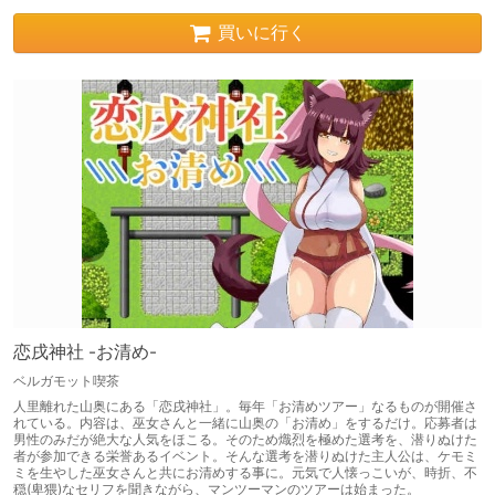
買いに行く
恋戌神社 -お清め-
ベルガモット喫茶
人里離れた山奥にある「恋戌神社」。毎年「お清めツアー」なるものが開催さ
れている。内容は、巫女さんと一緒に山奥の「お清め」をするだけ。応募者は
男性のみだが絶大な人気をほこる。そのため熾烈を極めた選考を、潜りぬけた
者が参加できる栄誉あるイベント。そんな選考を潜りぬけた主人公は、ケモミ
ミを生やした巫女さんと共にお清めする事に。元気で人懐っこいが、時折、不
穏(卑猥)なセリフを聞きながら、マンツーマンのツアーは始まった。