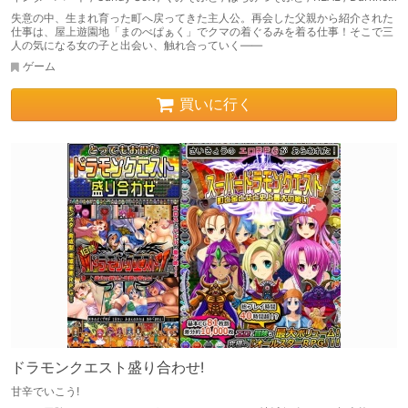
失意の中、生まれ育った町へ戻ってきた主人公。再会した父親から紹介された
仕事は、屋上遊園地「まのべぱぁく」でクマの着ぐるみを着る仕事！そこで三
人の気になる女の子と出会い、触れ合っていく――
ゲーム
買いに行く
ドラモンクエスト盛り合わせ!
甘辛でいこう!