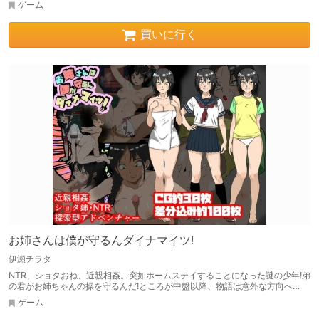
ゲーム
買いに行く
お姉さんは僕が守るんダイナマイツ!
伊瀬チラタ
NTR、ショタおね、近親相姦。突如ホームステイすることになった謎の少年!弟
の君がお姉ちゃんの操を守るんだ!ところが中盤以降、物語は意外な方向へ…
ゲーム