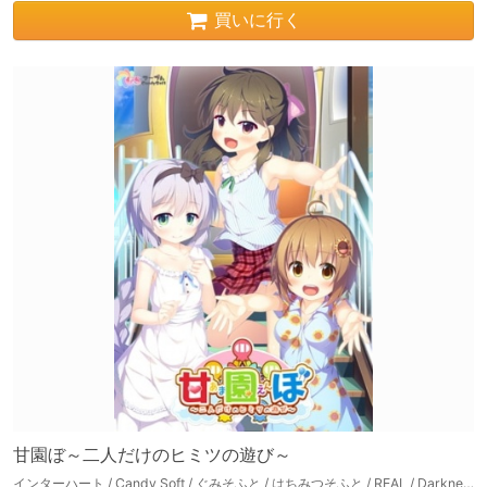
買いに行く
甘園ぼ～二人だけのヒミツの遊び～
インターハート / Candy Soft / ぐみそふと / はちみつそふと / REAL / DarknessPot / 娘。 / しばそふと / DESSERT Soft / カカオ / ういろうそふと / ましゅまろそふと