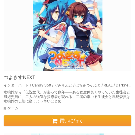
つよきすNEXT
インターハート / Candy Soft / ぐみそふと / はちみつそふと / REAL / DarknessPot / 娘。 / しばそふと / DESSERT Soft / カカオ / ういろうそふと / ましゅまろそふと
竜鳴館から「伝説世代」が去って数年――ある程度仲良くやっていた生徒会と
風紀委員に、二人の強気な指導者が現れる。二者の率いる生徒会と風紀委員は
竜鳴館の伝統に従うよう争いはじめ……
ゲーム
買いに行く