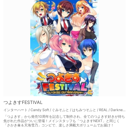
つよきすFESTIVAL
インターハート / Candy Soft / ぐみそふと / はちみつそふと / REAL / DarknessPot / 娘。 / しばそふと / DESSERT Soft / カカオ / ういろうそふと / ましゅまろそふと
「つよきす」から発売10周年を記念して制作され、全てのつよきす好きが待ち
焦がれた作品がついに登場！メインスタッフも「つよきすNEXT」と同じく
「さかき傘＆天海雪乃」コンビで、楽しさ満載大ボリュームでお届け！