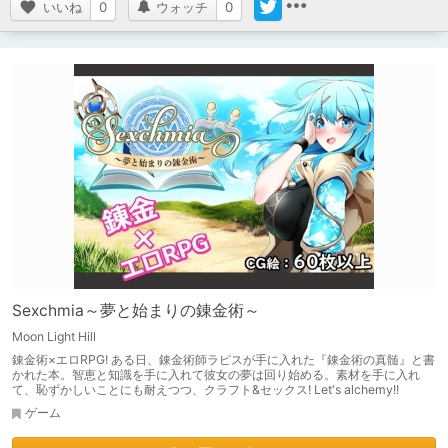
いいね
0
ウォッチ
0
Sexchmia～夢と始まりの錬金術～
Moon Light Hill
錬金術×エロRPG! ある日、錬金術師ラピスが手に入れた『錬金術の真髄』と書
かれた本。智恵と知識を手に入れて彼女の夢は回り始める。素材を手に入れ
て、恥ずかしいことにも耐えつつ、クラフト&セックス! Let's alchemy!!
ゲーム