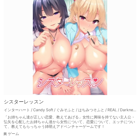
シスターレッスン
インターハート / Candy Soft / ぐみそふと / はちみつそふと / REAL / DarknessPot / 娘。 / しばそふと / DESSERT Soft / カカオ / ういろうそふと / ましゅまろそふと
「お姉ちゃん達が正しい恋愛、教えてあげる」女性に興味を持てない主人公・
弘矢を心配したお姉ちゃん達から女性について、恋愛について、エッチについ
て、教えてもらっちゃう姉萌えアドベンチャーゲームです！
ゲーム