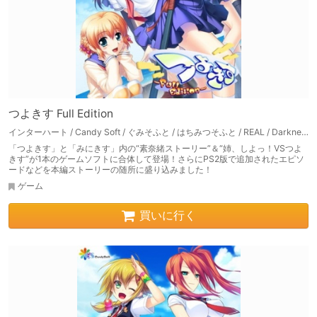
つよきす Full Edition
インターハート / Candy Soft / ぐみそふと / はちみつそふと / REAL / DarknessPot / 娘。 / しばそふと / DESSERT Soft / カカオ / ういろうそふと / ましゅまろそふと
「つよきす」と「みにきす」内の“素奈緒ストーリー”＆“姉、しよっ！VSつよ
きす”が1本のゲームソフトに合体して登場！さらにPS2版で追加されたエピソ
ードなどを本編ストーリーの随所に盛り込みました！
ゲーム
買いに行く