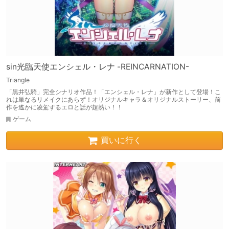
sin光臨天使エンシェル・レナ -REINCARNATION-
Triangle
「黒井弘騎」完全シナリオ作品！「エンシェル・レナ」が新作として登場！こ
れは単なるリメイクにあらず！オリジナルキャラ＆オリジナルストーリー、前
作を遙かに凌駕するエロと話が超熱い！！
ゲーム
買いに行く