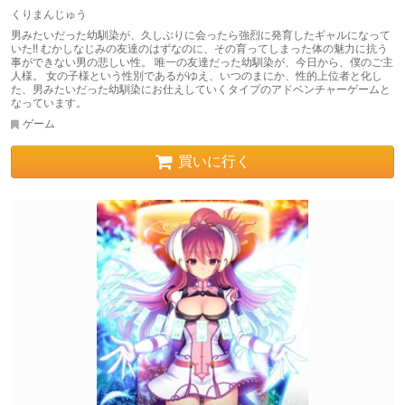
くりまんじゅう
男みたいだった幼馴染が、久しぶりに会ったら強烈に発育したギャルになって
いた!! むかしなじみの友達のはずなのに、その育ってしまった体の魅力に抗う
事ができない男の悲しい性。 唯一の友達だった幼馴染が、今日から、僕のご主
人様。 女の子様という性別であるがゆえ、いつのまにか、性的上位者と化し
た、男みたいだった幼馴染にお仕えしていくタイプのアドベンチャーゲームと
なっています。
ゲーム
買いに行く