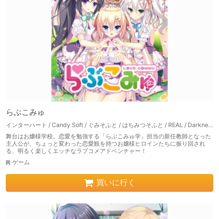
らぶこみゅ
インターハート / Candy Soft / ぐみそふと / はちみつそふと / REAL / DarknessPot / 娘。 / しばそふと / DESSERT Soft / カカオ / ういろうそふと / ましゅまろそふと
舞台はお嬢様学校。恋愛を勉強する「らぶこみゅ学」担当の新任教師となった
主人公が、ちょっと変わった恋愛観を持つお嬢様ヒロインたちに振り回され
る、明るく楽しくエッチなラブコメアドベンチャー！
ゲーム
買いに行く