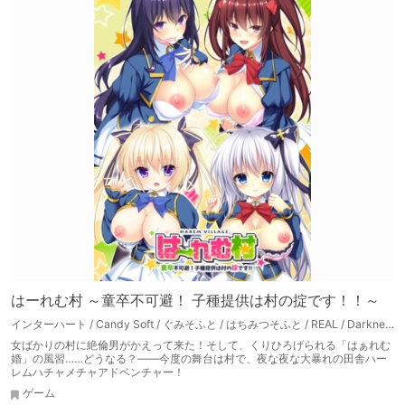
はーれむ村 ～童卒不可避！ 子種提供は村の掟です！！～
インターハート / Candy Soft / ぐみそふと / はちみつそふと / REAL / DarknessPot / 娘。 / しばそふと / DESSERT Soft / カカオ / ういろうそふと / ましゅまろそふと
女ばかりの村に絶倫男がかえって来た！そして、くりひろげられる「はぁれむ
婚」の風習……どうなる？――今度の舞台は村で、夜な夜な大暴れの田舎ハー
レムハチャメチャアドベンチャー！
ゲーム