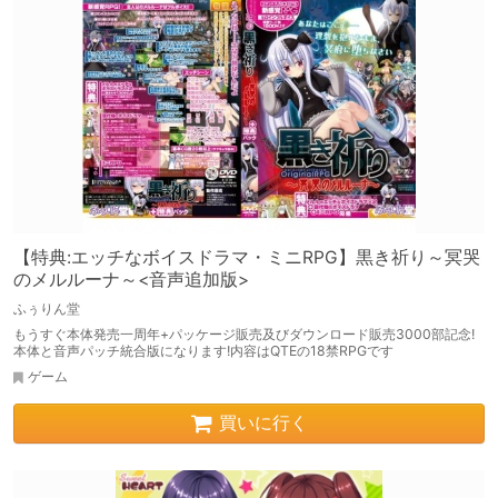
【特典:エッチなボイスドラマ・ミニRPG】黒き祈り～冥哭
のメルルーナ～<音声追加版>
ふぅりん堂
もうすぐ本体発売一周年+パッケージ販売及びダウンロード販売3000部記念!
本体と音声パッチ統合版になります!内容はQTEの18禁RPGです
ゲーム
買いに行く