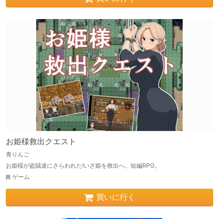
お姫様救出クエスト
青りんご
お姫様が盗賊達にさらわれた!いざ姫を救出へ。短編RPG。
ゲーム
買いに行く