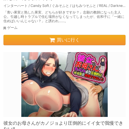
インターハート / Candy Soft / ぐみそふと / はちみつそふと / REAL / DarknessPot / 娘。 / しばそふと / DESSERT Soft / カカオ / ういろうそふと / ましゅまろそふと
「青い果実と熟した果実、どちらが好きですか？」念願の教師になった主人
公。引越し時トラブルで住む場所がなくなってしまったが、佐和子に「一緒に
住めばいいんじゃない？」と誘われ……。
ゲーム
買いに行く
彼女のお母さんがカノジョより圧倒的にイイ女で我慢でき
ない!!