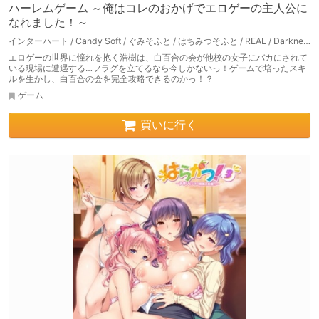
ハーレムゲーム ～俺はコレのおかげでエロゲーの主人公に
なれました！～
インターハート / Candy Soft / ぐみそふと / はちみつそふと / REAL / DarknessPot / 娘。 / しばそふと / DESSERT Soft / カカオ / ういろうそふと / ましゅまろそふと
エロゲーの世界に憧れを抱く浩樹は、白百合の会が他校の女子にバカにされて
いる現場に遭遇する…フラグを立てるなら今しかないっ！ゲームで培ったスキ
ルを生かし、白百合の会を完全攻略できるのかっ！？
ゲーム
買いに行く