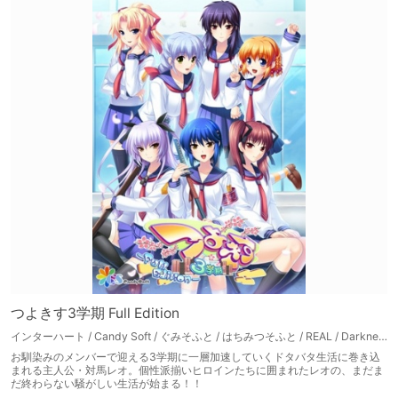
つよきす3学期 Full Edition
インターハート / Candy Soft / ぐみそふと / はちみつそふと / REAL / DarknessPot / 娘。 / しばそふと / DESSERT Soft / カカオ / ういろうそふと / ましゅまろそふと
お馴染みのメンバーで迎える3学期に一層加速していくドタバタ生活に巻き込
まれる主人公・対馬レオ。個性派揃いヒロインたちに囲まれたレオの、まだま
だ終わらない騒がしい生活が始まる！！