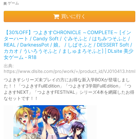
ゲーム
買いに行く
【30%OFF】つよきすCHRONICLE ～COMPLETE～ [イン
ターハート / Candy Soft / ぐみそふと / はちみつそふと /
REAL / DarknessPot / 娘。 / しばそふと / DESSERT Soft /
カカオ / ういろうそふと / ましゅまろそふと] | DLsite 美少
女ゲーム - R18
出典:
https://www.dlsite.com/pro/work/=/product_id/VJ010413.html
つよきすシリーズ未プレイの方にお得な新入学BOXが登場しまし
た！！「つよきすFullEdition」「つよきす3学期FullEdition」「つ
よきすNEXT」「つよきすFESTIVAL」シリーズ4本を網羅したお得
なセットです！！