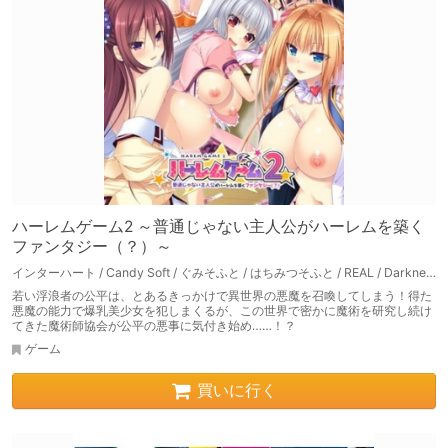
ハーレムゲーム2 ～普通じゃない主人公がハーレムを築く
ファンタジー（？）～
インターハート / Candy Soft / ぐみそふと / はちみつそふと / REAL / DarknessPot / 娘。 / しばそふと / DESSERT Soft / カカオ / ういろうそふと / ましゅまろそふと
若い浮浪者の公平は、とあるきっかけで異世界の悪魔を召喚してしまう！得た
悪魔の能力で爆乳美少女を犯しまくるが、この世界で密かに魔術を研究し続け
てきた魔術師協会が公平の悪事に気付き始め……！？
ゲーム
買いに行く