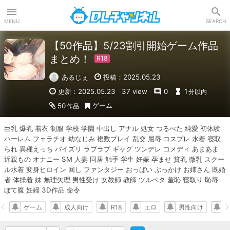
DLチャンネル
MENU
SEARCH
【50作品】5/23割引開始ゲーム作品
まとめ！
あるじぇ
投稿：2025.05.23
更新：2025.05.23
37 view
0
1
分以内
ゲーム
50
作品
巨乳 爆乳 着衣 制服 学校 学園 中出し アナル 処女 つるぺた 純愛 初体験 
ハーレム フェラチオ 幼なじみ 複数プレイ 乱交 屈辱 コスプレ 水着 寝取
られ 異種えっち パイズリ ラブラブ ギャグ ツンデレ コメディ あまあま 
近親もの オナニー SM 人妻 同居 触手 学生 妊娠 孕ませ 貧乳 微乳 スクー
ル水着 変身ヒロイン 回し ファンタジー おっぱい ぶっかけ お姉さん 既婚
者 体操着 妹 無理矢理 男性受け 女教師 教師 ツルペタ 羞恥 寝取り 恥辱 
ぼて腹 妊婦 3D作品 命令
ゲーム
成人向け
R18
エロ
男性向け
R