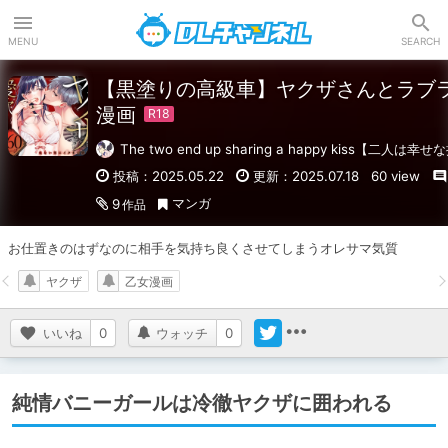
DLチャンネル
MENU
SEARCH
【黒塗りの高級車】ヤクザさんとラブ
漫画
The two end up sharing a happy kiss【二人
投稿：2025.05.22
更新：2025.07.18
60 view
マンガ
9
作品
お仕置きのはずなのに相手を気持ち良くさせてしまうオレサマ気質
ヤクザ
乙女漫画
いいね
0
ウォッチ
0
純情バニーガールは冷徹ヤクザに囲われる