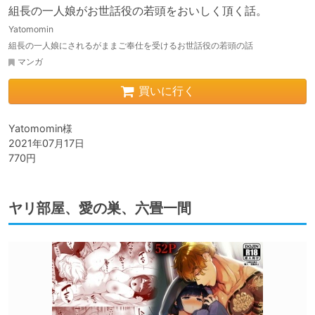
組長の一人娘がお世話役の若頭をおいしく頂く話。
Yatomomin
組長の一人娘にされるがままご奉仕を受けるお世話役の若頭の話
マンガ
買いに行く
Yatomomin様

2021年07月17日

770円
ヤリ部屋、愛の巣、六畳一間