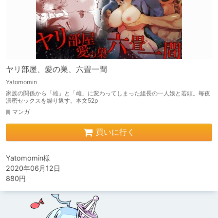
ヤリ部屋、愛の巣、六畳一間
Yatomomin
家族の関係から「雄」と「雌」に変わってしまった組長の一人娘と若頭。毎夜
濃密セックスを繰り返す。本文52p
マンガ
買いに行く
Yatomomin様

2020年06月12日

880円