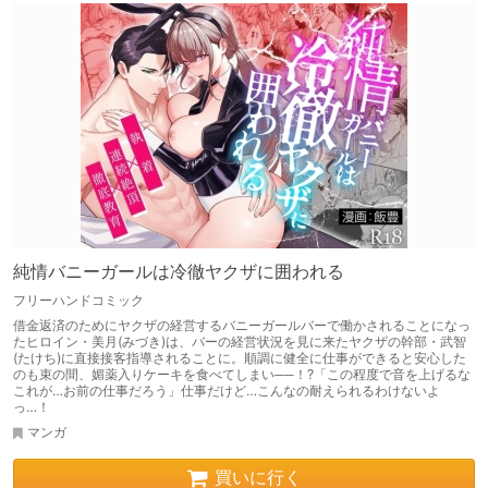
純情バニーガールは冷徹ヤクザに囲われる
フリーハンドコミック
借金返済のためにヤクザの経営するバニーガールバーで働かされることになっ
たヒロイン・美月(みづき)は、バーの経営状況を見に来たヤクザの幹部・武智
(たけち)に直接接客指導されることに。順調に健全に仕事ができると安心した
のも束の間、媚薬入りケーキを食べてしまい──！?「この程度で音を上げるな
これが…お前の仕事だろう」仕事だけど…こんなの耐えられるわけないよ
っ…！
マンガ
買いに行く