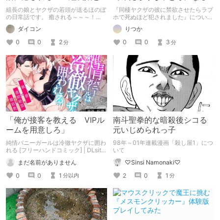
世話係』
まで愛されました《オモチ
組長の娘とヤクザの若頭が送るほのぼ
『同棲ヤクザの彼に禁欲させたらラブ
ャ・媚薬・拘束》
の日常話です。 癒される～～～！
ホで死ぬほど犯されました』について
『組長娘と世話係』 著者：つきや様
の感想・レビューです。
ダイコン
りつか
0
0
2
0
0
3
分
分
「俺が接客を教える VIPル
南斗聖拳的な暗殺後シコる
ームを用意しろ」
元いじめられっ子
純情バニーガールは冷徹ヤクザに囲わ
98年～01年連載漫画「殺し屋1」につ
れる [フリーハンドコミック] | DLsite
いて
がるまに
まだ名前がありません
♡Sinsi Namonaki♡
0
0
1
2
0
1
分以内
分