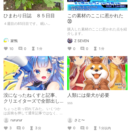
ひまわり日誌 ８５日目
この素材のここに惹かれた
㉚
４週目の85日目です。 眠い...
購入した素材のここに惹かれた点を紹
介します。
家鴨
Z SEVEN
10
0
1
0
0
1
分
分
没になったねくすと記事、
人類には柴犬が必要
クリエイターズで全部出し
sss
てみます。
ちょっと吹っ切れてみた。 いくつか
は反映を押して通常記事ではなく、ク
リエイター記事として出してみようか
rururur
さと〜
なと。
3
0
3
0
0
1
分
分以内