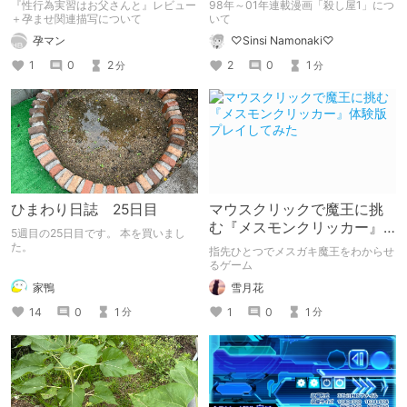
『性行為実習はお父さんと』レビュー
98年～01年連載漫画「殺し屋1」につ
＋孕ませ関連描写について
いて
孕マン
♡Sinsi Namonaki♡
1
0
2
2
0
1
分
分
ひまわり日誌 25日目
マウスクリックで魔王に挑
む『メスモンクリッカー』
5週目の25日目です。 本を買いまし
体験版プレイしてみた
た。
指先ひとつでメスガキ魔王をわからせ
るゲーム
家鴨
雪月花
14
0
1
1
0
1
分
分