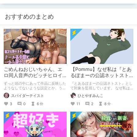
おすすめのまとめ
ごめんねおじいちゃん、エ
【Pommu】なぜ私は『とあ
ロ同人音声のビッチヒロイ
るぽまーの公認ネットスト
ンに名前使って～過去作品
ーカー』になったのか【出
ずっと頭の中にあって作品に反映した
『とあるぽまーの公認ネトスト』とし
コンセプトを思い出そう～
会い編】
ようなしてないような設定とか、うち
て対象を監視しています。 なぜ私は
のヒロイン達の名づけの法則とかを頭
このような行動をとるに至ったのか。
スパイダーテイスト
ひとやすみんこ
の中の映●研の金●さんに「そこにあ
これまでのあゆみを振り返ります。
っちゃいけねえんだよ」といわれたの
3
0
6
11
2
8
分
分
でとりあえず垂れ流します。