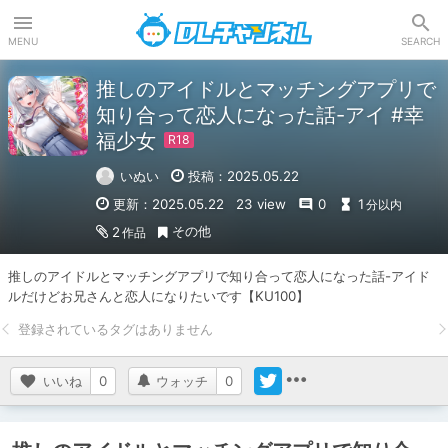
DLチャンネル
MENU
SEARCH
推しのアイドルとマッチングアプリで
知り合って恋人になった話-アイ #幸
福少女
いぬい
投稿：2025.05.22
更新：2025.05.22
23 view
0
1
分以内
その他
2
作品
推しのアイドルとマッチングアプリで知り合って恋人になった話-アイド
ルだけどお兄さんと恋人になりたいです【KU100】
いいね
0
ウォッチ
0