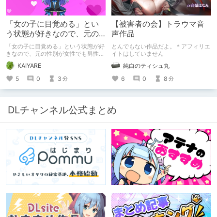
「女の子に目覚める」とい
【被害者の会】トラウマ音
う状態が好きなので、元の
声作品
性別が女性でも男性でも問
「女の子に目覚める」という状態が好
とんでもない作品だよ。＊アフィリエ
題ない話
きなので、元の性別が女性でも男性で
イトはしていません
も問題ない話
KAIYARE
純白のティシュ丸
5
0
3
6
0
8
分
分
DLチャンネル公式まとめ