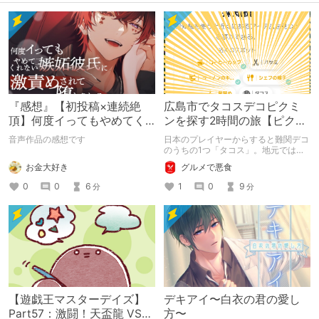
『感想』【初投稿×連続絶
広島市でタコスデコピクミ
頂】何度イってもやめてく
ンを探す2時間の旅【ピクミ
れない嫉妬彼氏に激責めさ
ンブルーム / Pikmin
音声作品の感想です
日本のプレイヤーからすると難関デコ
れて堕とされる。
Bloom】
のうちの1つ「タコス」。地元では見
つけられなかった男が広島で探す旅を
お金大好き
グルメで悪食
お送りします。ねくすと5月のテーマ
「お出かけの記録」。
0
0
6
1
0
9
分
分
【遊戯王マスターデイズ】
デキアイ〜白衣の君の愛し
Part57：激闘！天盃龍 VS
方〜