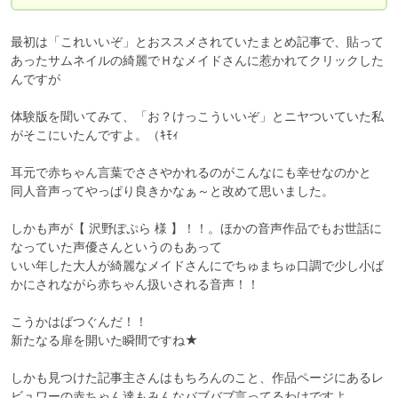
最初は「これいいぞ」とおススメされていたまとめ記事で、貼って
あったサムネイルの綺麗でＨなメイドさんに惹かれてクリックした
んですが

体験版を聞いてみて、「お？けっこういいぞ」とニヤついていた私
がそこにいたんですよ。（ｷﾓｨ

耳元で赤ちゃん言葉でささやかれるのがこんなにも幸せなのかと

同人音声ってやっぱり良きかなぁ～と改めて思いました。

しかも声が【 沢野ぽぷら 様 】！！。ほかの音声作品でもお世話に
なっていた声優さんというのもあって

いい年した大人が綺麗なメイドさんにでちゅまちゅ口調で少し小ば
かにされながら赤ちゃん扱いされる音声！！

こうかはばつぐんだ！！

新たなる扉を開いた瞬間ですね★

しかも見つけた記事主さんはもちろんのこと、作品ページにあるレ
ビュワーの赤ちゃん達もみんなバブバブ言ってるわけですよ
