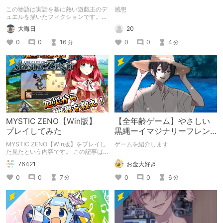
千年D【架空デュエル】
この物語は実話を基に熱い遊戯王のデ
感想
ュエルを描いたフィクションです。
（自分用メモ：2025-05-14）
20
大晦日
0
0
4
0
0
16
分
分
MYSTIC ZENO【Win版】
【全年齢ゲーム】やさしい
プレイしてみた
黒縄ーイマジナリーフレン
ドの「彼」と過ごすおぼん
MYSTIC ZENO【Win版】をプレイし
ゲームを紹介します
やすみー
た見たという内容です。 この記事は
通常のクリエイターズ記事です。
お金大好き
76421
0
0
6
0
0
7
分
分