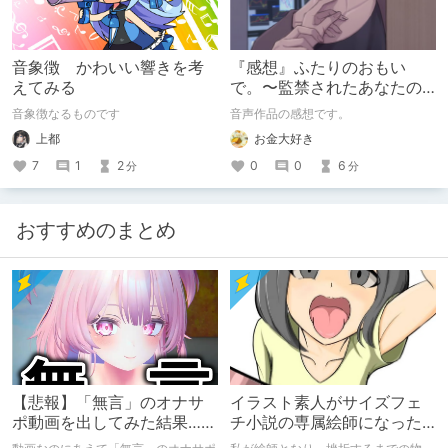
音象徴 かわいい響きを考
『感想』ふたりのおもい
えてみる
で。〜監禁されたあなたの
末路〜【がるまに限定特典
音象徴なるものです
音声作品の感想です。
付き】
上都
お金大好き
7
1
2
0
0
6
分
分
おすすめのまとめ
【悲報】「無言」のオナサ
イラスト素人がサイズフェ
ポ動画を出してみた結果……
チ小説の専属絵師になった
お話