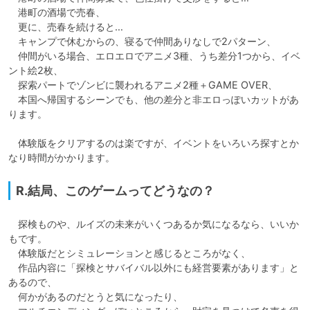
　港町の酒場で売春、

　更に、売春を続けると…

　キャンプで休むからの、寝るで仲間ありなしで2パターン、

　仲間がいる場合、エロエロでアニメ3種、うち差分1つから、イベ
ント絵2枚、

　探索パートでゾンビに襲われるアニメ2種＋GAME OVER、

　本国へ帰国するシーンでも、他の差分と非エロっぽいカットがあ
ります。

　体験版をクリアするのは楽ですが、イベントをいろいろ探すとか
なり時間がかかります。
R.結局、このゲームってどうなの？
　探検ものや、ルイズの未来がいくつあるか気になるなら、いいか
もです。

　体験版だとシミュレーションと感じるところがなく、

　作品内容に「探検とサバイバル以外にも経営要素があります」と
あるので、

　何かがあるのだとうと気になったり、
