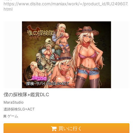
https://www.dlsite.com/maniax/work/=/product_id/RJ249607.
html
僕の探検隊+鑑賞DLC
MaraStudio
遺跡探検SLG+ACT
ゲーム
買いに行く