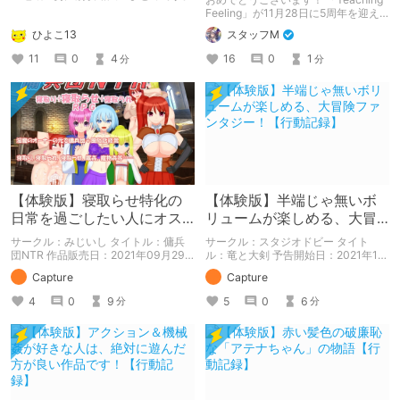
Feeling」が11月28日に5周年を迎え
ました！ 記念すべき5周年記念、既存
ひよこ13
スタッフM
ユーザーも新規ユーザーも、この機会
にシルヴィちゃんに会いにいきません
11
0
4
16
0
1
分
分
か？
【体験版】寝取らせ特化の
【体験版】半端じゃ無いボ
日常を過ごしたい人にオス
リュームが楽しめる、大冒
スメ！【行動記録】
険ファンタジー！【行動記
サークル：みじいし タイトル：傭兵
サークル：スタジオドビー タイト
録】
団NTR 作品販売日：2021年09月29
ル：竜と大剣 予告開始日：2021年12
日 発売済みの作品の体験版の内容を
月11日 作品販売日：- 予告作品の体験
Capture
Capture
中心に紹介しているまとめ記事です。
版の内容を中心に紹介しているまとめ
体験版の「ネタバレ」を含んだ内容を
記事です。 体験版の「ネタバレ」を
4
0
9
5
0
6
分
分
まとめているので、苦手な方は注意し
含んだ内容をまとめているので、苦手
て下さい。
な方は注意して下さい。