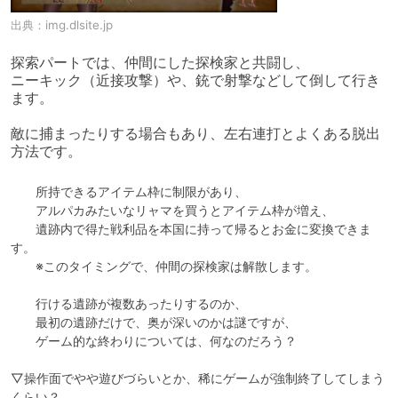
出典：
img.dlsite.jp
探索パートでは、仲間にした探検家と共闘し、

ニーキック（近接攻撃）や、銃で射撃などして倒して行き
ます。

敵に捕まったりする場合もあり、左右連打とよくある脱出
方法です。
　　所持できるアイテム枠に制限があり、

　　アルパカみたいなリャマを買うとアイテム枠が増え、

　　遺跡内で得た戦利品を本国に持って帰るとお金に変換できま
す。

　　※このタイミングで、仲間の探検家は解散します。

　　行ける遺跡が複数あったりするのか、

　　最初の遺跡だけで、奥が深いのかは謎ですが、

　　ゲーム的な終わりについては、何なのだろう？

▽操作面でやや遊びづらいとか、稀にゲームが強制終了してしまう
くらい？
