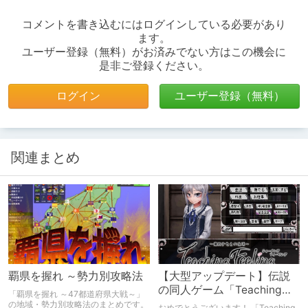
コメントを書き込むにはログインしている必要があり
ます。
ユーザー登録（無料）がお済みでない方はこの機会に
是非ご登録ください。
ログイン
ユーザー登録（無料）
関連まとめ
覇県を握れ ～勢力別攻略法
【大型アップデート】伝説
の同人ゲーム「Teaching
「覇県を握れ ～47都道府県大戦～」
Feeling」が5周年！
の地域・勢力別攻略法のまとめです。
おめでとうございます！ 「Teaching