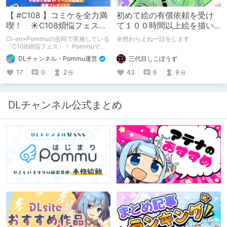
【 #C108 】コミケを全力満
初めて絵の有償依頼を受け
喫！ ☀C108煩悩フェス☀
て１００時間以上絵を描い
Pommu版のご案内
た話
Ci-en×Pommuの合同で実施している
全然わらえねー話をします
「C108煩悩フェス」！ Pommuでの
参加方法について、改めてこちらでも
三代目しこぼうず
DLチャンネル・Pommu運営
ご案内いたします！
43
6
9
17
0
2
分
分
DLチャンネル公式まとめ