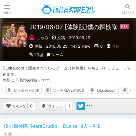
DLチャンネル
MENU
SEARCH
2019/06/07 [体験版]僕の探検隊
にゃみ
投稿：2019.09.29
更新：2019.09.29
1472 view
0
4
分
ゲーム
1
作品
DLsite.comで販売されているゲーム（体験版）をちょっとレビューして
みます。

作品は「僕の探検隊」です。
にゃみ個別記事
にゃみREV201906
DLsite.com
体
いいね
0
ウォッチ
1
僕の探検隊 [MaraStudio] | DLsite 同人 - R18
出典: