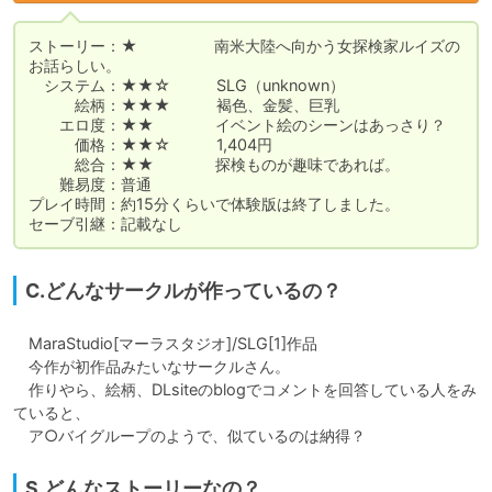
ストーリー：★　　　　　南米大陸へ向かう女探検家ルイズの
お話らしい。

　システム：★★☆　　　SLG（unknown）

　　　絵柄：★★★　　　褐色、金髪、巨乳

　　エロ度：★★　　　　イベント絵のシーンはあっさり？

　　　価格：★★☆　　　1,404円

　　　総合：★★　　　　探検ものが趣味であれば。

　　難易度：普通

プレイ時間：約15分くらいで体験版は終了しました。

セーブ引継：記載なし
C.どんなサークルが作っているの？
　MaraStudio[マーラスタジオ]/SLG[1]作品

　今作が初作品みたいなサークルさん。

　作りやら、絵柄、DLsiteのblogでコメントを回答している人をみ
ていると、

　ア○バイグループのようで、似ているのは納得？
S.どんなストーリーなの？