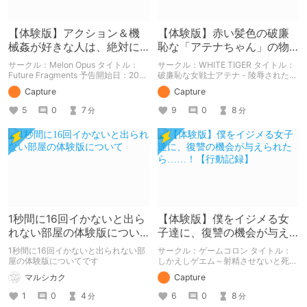
【体験版】アクション＆機
【体験版】赤い髪色の破廉
械姦が好きな人は、絶対に
恥な「アテナちゃん」の物
遊んだ方が良い作品です！
語【行動記録】
サークル：Melon Opus タイトル：
サークル：WHITE TIGER タイトル：
【行動記録】
Future Fragments 予告開始日：2021
破廉恥な女戦士アテナ - 陵辱された乙
年08月13日 作品販売日：- 予告作品
女た(体験版) 予告開始日：2020年12
Capture
Capture
の体験版の内容を中心に紹介している
月09日 予告作品の体験版の内容を中
まとめ記事です。 体験版の「ネタバ
心に紹介しているまとめ記事です。
5
0
7
9
0
8
分
分
レ」を含んだ内容をまとめているの
体験版の「ネタバレ」を含んだ内容を
で、苦手な方は注意して下さい。
まとめているので、苦手な方は注意し
て下さい。
1秒間に16回イかないと出ら
【体験版】僕をイジメる女
れない部屋の体験版につい
子達に、復讐の機会が与え
て
られたら……！【行動記録】
1秒間に16回イかないと出られない部
サークル：ゲームコロン タイトル：
屋の体験版についてです
しかえしゲエム～射精させないと死ぬ
デスゲーム～ 予告開始日：2021年12
マルシカク
Capture
月24日 作品販売日：2022年02月04
日 予告作品の体験版の内容を中心に
1
0
4
6
0
8
分
分
紹介しているまとめ記事です。 体験