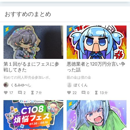
版の「ネタバレ」を含んだ内容をまと
めているので、苦手な方は注意して下
さい。
おすすめのまとめ
第１回がるまにフェスに参
悪徳業者と120万円分言い争
戦してきた
った話
初めての同人即売会参加レポ。
親の金は僕の金
くるみゆべし
ぼくくん
17
2
7
22
0
13
分
分