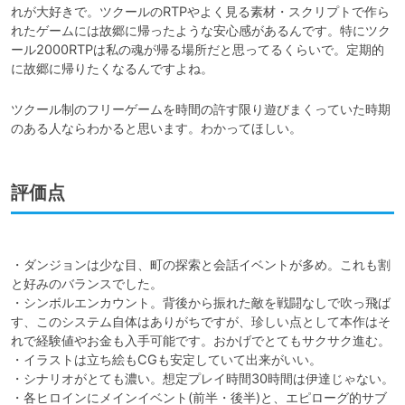
れが大好きで。ツクールのRTPやよく見る素材・スクリプトで作ら
れたゲームには故郷に帰ったような安心感があるんです。特にツク
ール2000RTPは私の魂が帰る場所だと思ってるくらいで。定期的
に故郷に帰りたくなるんですよね。
ツクール制のフリーゲームを時間の許す限り遊びまくっていた時期
のある人ならわかると思います。わかってほしい。
評価点
・ダンジョンは少な目、町の探索と会話イベントが多め。これも割
と好みのバランスでした。

・シンボルエンカウント。背後から振れた敵を戦闘なしで吹っ飛ば
す、このシステム自体はありがちですが、珍しい点として本作はそ
れで経験値やお金も入手可能です。おかげでとてもサクサク進む。

・イラストは立ち絵もCGも安定していて出来がいい。

・シナリオがとても濃い。想定プレイ時間30時間は伊達じゃない。

・各ヒロインにメインイベント(前半・後半)と、エピローグ的サブ