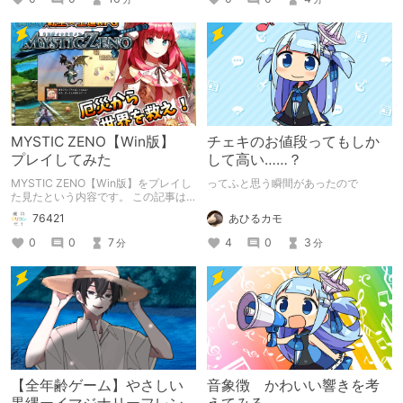
MYSTIC ZENO【Win版】
チェキのお値段ってもしか
プレイしてみた
して高い……？
MYSTIC ZENO【Win版】をプレイし
ってふと思う瞬間があったので
た見たという内容です。 この記事は
通常のクリエイターズ記事です。
あひるカモ
76421
4
0
3
0
0
7
分
分
【全年齢ゲーム】やさしい
音象徴 かわいい響きを考