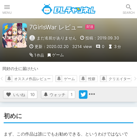
DLチャンネル
MENU
SEARCH
7GirlsWar レビュー
まだ名前がありません
投稿：2019.09.30
更新：2020.02.20
3214 view
0
3
分
ゲーム
1
作品
同好の士に届けたい
オススメ作品レビュー
ゲーム
性癖
クリエイターズ
いいね
10
ウォッチ
1
初めに
まず、この作品は誰にでもお勧めできる、というわけではないで