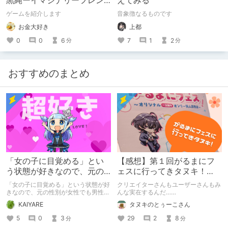
黒縄ーイマジナリーフレン
えてみる
ドの「彼」と過ごすおぼん
ゲームを紹介します
音象徴なるものです
やすみー
お金大好き
上都
0
0
6
7
1
2
分
分
おすすめのまとめ
「女の子に目覚める」とい
【感想】第１回がるまにフ
う状態が好きなので、元の
ェスに行ってきタヌキ！
性別が女性でも男性でも問
【レポ】
「女の子に目覚める」という状態が好
クリエイターさんもユーザーさんもみ
題ない話
きなので、元の性別が女性でも男性で
んな実在するんだ……
も問題ない話
KAIYARE
タヌキのとぅーこさん
5
0
3
29
2
8
分
分