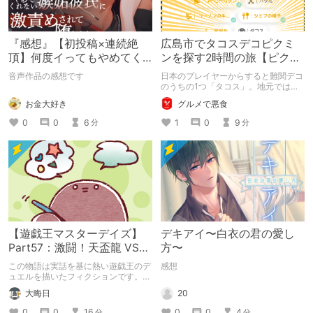
『感想』【初投稿×連続絶
広島市でタコスデコピクミ
頂】何度イってもやめてく
ンを探す2時間の旅【ピクミ
れない嫉妬彼氏に激責めさ
ンブルーム / Pikmin
音声作品の感想です
日本のプレイヤーからすると難関デコ
れて堕とされる。
Bloom】
のうちの1つ「タコス」。地元では見
つけられなかった男が広島で探す旅を
お金大好き
グルメで悪食
お送りします。ねくすと5月のテーマ
「お出かけの記録」。
0
0
6
1
0
9
分
分
【遊戯王マスターデイズ】
デキアイ〜白衣の君の愛し
Part57：激闘！天盃龍 VS
方〜
千年D【架空デュエル】
この物語は実話を基に熱い遊戯王のデ
感想
ュエルを描いたフィクションです。
（自分用メモ：2025-05-14）
20
大晦日
0
0
4
0
0
16
分
分