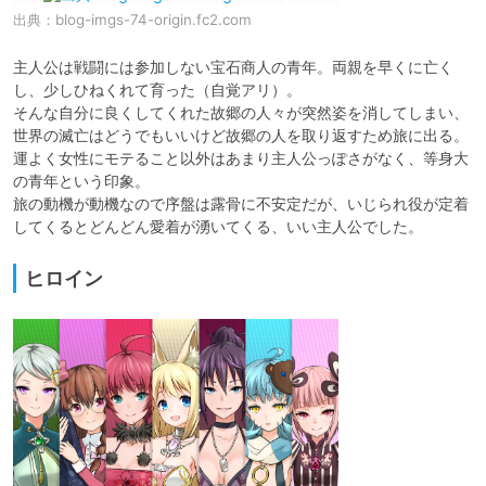
出典：
blog-imgs-74-origin.fc2.com
主人公は戦闘には参加しない宝石商人の青年。両親を早くに亡く
し、少しひねくれて育った（自覚アリ）。

そんな自分に良くしてくれた故郷の人々が突然姿を消してしまい、
世界の滅亡はどうでもいいけど故郷の人を取り返すため旅に出る。

運よく女性にモテること以外はあまり主人公っぽさがなく、等身大
の青年という印象。

旅の動機が動機なので序盤は露骨に不安定だが、いじられ役が定着
してくるとどんどん愛着が湧いてくる、いい主人公でした。
ヒロイン