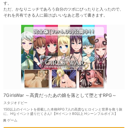
す。

ただ、かなりニッチであろう自分のツボにぴったりと入ったので、
それを共有できる人に届けばいいなあと思って書きます。
7GirlsWar ～高貴だったあの娘を落として堕とすRPG～
スタジオドビー
150以上のイベントを搭載した本格RPG 7人の高貴なヒロインと世界を救う旅
に、Hなイベント盛りだくさん! 【Hイベント80以上 Hシーンフルボイス】
ゲーム