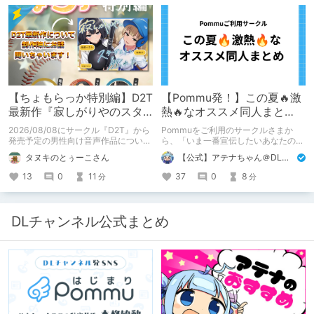
【ちょもらっか特別編】D2T
【Pommu発！】この夏🔥激
最新作『寂しがりやのスタ
熱🔥なオススメ同人まと
ーダストと触れあって』制
め！ その1
2026/08/08にサークル『D2T』から
Pommuをご利用のサークルさまか
作陣にインタビュー！🎤
発売予定の男性向け音声作品について
ら、「いま一番宣伝したいあなたの
逆神ラニさんと不束こけしさんにお話
DLsite作品」を募りました！ この夏
タヌキのとぅーこさん
【公式】アテナちゃん＠DLチャンネル
聞いちゃいました！夏コミに関する告
🔥激熱🔥な作品ばかり！あなたがまだ
知もあります！
出会っていない、運命の作品が見つか
13
0
11
37
0
8
分
分
るかも！
DLチャンネル公式まとめ