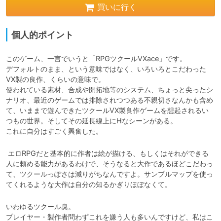
買いに行く
個人的ポイント
このゲーム、一言でいうと「RPGツクールVXace」です。

デフォルトのまま、という意味ではなく、いろいろとこだわった
VX製の良作、くらいの意味で。

使われている素材、合成や開拓地等のシステム、ちょっと尖ったシ
ナリオ、最近のゲームでは排除されつつある不親切さなんかも含め
て、いままで遊んできたツクールVX製良作ゲームを想起されるい
つもの世界。そしてその延長線上にHなシーンがある。

これに自分はすごく興奮した。
 エロRPGだと基本的に作者は絵が描ける、もしくはそれができる
人に頼める能力があるわけで、そうなると大作であるほどこだわっ
て、ツクールっぽさは減りがちなんですよ。サンプルマップを使っ
てくれるような大作は自分の知るかぎりほぼなくて。
いわゆるツクール臭。

プレイヤー・製作者問わずこれを嫌う人も多いんですけど、私はこ