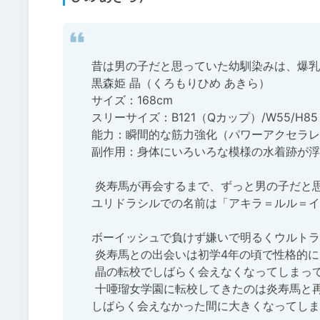
昔は男の子だと思っていた幼馴染みは、爆乳ダ
黒森姫 晶（くろもりひめ あきら）

サイズ：168cm

スリーサイズ：B121（Qカップ）/W55/H85

能力：瞬間的な筋力強化（パワーアクセラレート
副作用：身体にいろいろな模様の水着跡が浮
 炎寿馬が再会するまで、ずっと男の子だと思っていた異世界ユリドラシル出身、ダークエルフの女の子。

ユリドラシルでの名前は「アキラ＝ルル＝イ
ボーイッシュで負けず嫌いで明るくウルトラ
 炎寿馬との出会いは初学4年の頃で性格的にウマがあったのか悪友的な付合いをしていたが、

 晶の転校でしばらく会えなくなってしまっていた。

 十唖瑠女学園に転校してきたのは炎寿馬と再会する約束をしていたのと、

しばらく会えなかった間に大きくなってしま