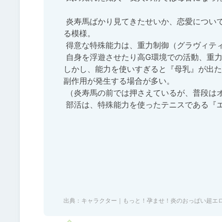
 炎寿馬ばかり見てきたせいか、恋愛については奥手で不器用な方であるが、炎寿馬の世話だけは焼きたが
る模様。

 得意な特殊能力は、重力制御（グラヴィティコントロール）で、

 自身を浮遊させたり高G環境での活動、重力制御による炎寿馬へのお仕置き？をしたりする。

しかし、能力を使いすぎると『母乳』が出た
副作用が発生する場合が多い。

 （炎寿馬の前では押さえているが、普段はオナニーで抑制しているようである）

 部活は、特殊能力を使ったテニスである『エクストリーム・テニス部』に所属している

出典：
キャラクター｜もっと！孕ませ！炎のおっぱい超エ