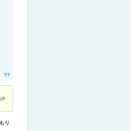
気持
もり