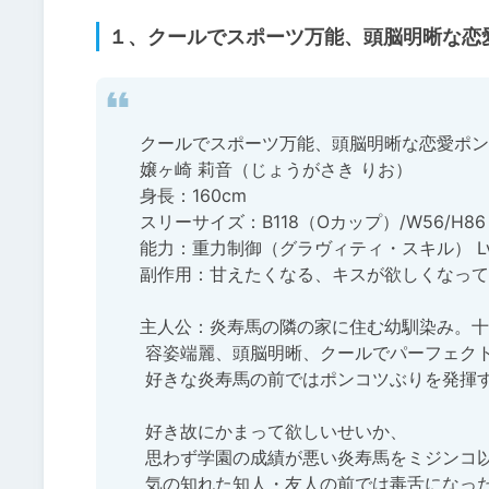
１、クールでスポーツ万能、頭脳明晰な恋愛
クールでスポーツ万能、頭脳明晰な恋愛ポン
嬢ヶ崎 莉音（じょうがさき りお）

身長：160cm

スリーサイズ：B118（Oカップ）/W56/H86

能力：重力制御（グラヴィティ・スキル） Lv
副作用：甘えたくなる、キスが欲しくなって
主人公：炎寿馬の隣の家に住む幼馴染み。十
 容姿端麗、頭脳明晰、クールでパーフェクト、勝ち気でヤキモチ妬きな彼女だが、

 好きな炎寿馬の前ではポンコツぶりを発揮することが多い。

 好き故にかまって欲しいせいか、

 思わず学園の成績が悪い炎寿馬をミジンコ以下の様になじってしまったりと、

 気の知れた知人・友人の前では毒舌になったりする。
