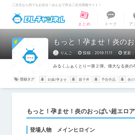
二次元なら何でもお任せ！みんなで作る二次元情報サイト！
DLチャンネル
まとめ
トーク
ア
もっと！孕ませ！炎のお
りんご
投稿：2019.11.11
更新：2
みるくふぁくとりー第２弾。偉大なる炎の
登録タグ
妊娠/孕ませ
親子丼
予告作品
炎の
もっと！孕ませ！炎のおっぱい超エロア
登場人物 メインヒロイン