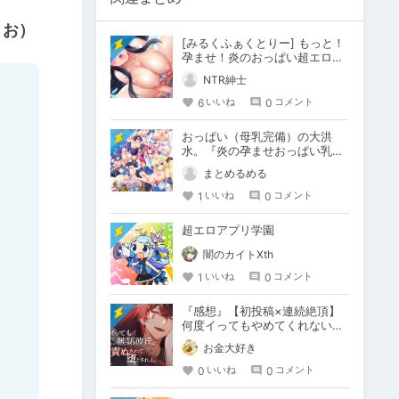
りお）
[みるくふぁくとりー] もっと！
孕ませ！炎のおっぱい超エロア
プリ学園！
NTR紳士
6
0
いいね
コメント
おっぱい（母乳完備）の大洪
水。『炎の孕ませおっぱい乳同
級生』（SQUEEZ）
まとめるめる
1
0
いいね
コメント
超エロアプリ学園
闇のカイトXth
1
0
いいね
コメント
『感想』【初投稿×連続絶頂】
何度イってもやめてくれない嫉
妬彼氏に激責めされて堕とされ
お金大好き
る。
0
0
いいね
コメント