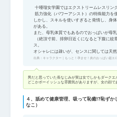
 十唖瑠女学園ではエクストリームレスリング部に所属し、

 筋力強化（パワーアシスト）の特殊能力を使い大会では連勝を重ねている。

しかし、スキルを使いすぎると発情し、身体
がある。

また、母乳体質でもあるのでおっぱいが母乳
 （絶頂寸前、排卵日近くになると下腹に紋章が浮かび上がったりもする模様）好きな食べ物はカレーライ
ス。

オシャレには疎いが、センスに関しては天然
出典：
キャラクター｜もっと！孕ませ！炎のおっぱい超エ
男だと思っていた長なじみが実は女でしかもダークエル
どこかボーイッシュな雰囲気がありますが、女の顔で
４、舐めて健康管理、吸って恥癒!?恥ずか
なこ）