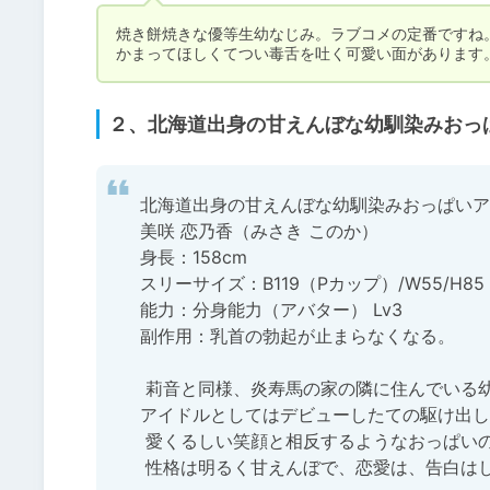
焼き餅焼きな優等生幼なじみ。ラブコメの定番ですね。
かまってほしくてつい毒舌を吐く可愛い面があります
２、北海道出身の甘えんぼな幼馴染みおっぱ
北海道出身の甘えんぼな幼馴染みおっぱいア
美咲 恋乃香（みさき このか）

身長：158cm

スリーサイズ：B119（Pカップ）/W55/H85

能力：分身能力（アバター） Lv3

副作用：乳首の勃起が止まらなくなる。

 莉音と同様、炎寿馬の家の隣に住んでいる幼馴染み新人アイドル。

アイドルとしてはデビューしたての駆け出し
 愛くるしい笑顔と相反するようなおっぱいのサイズに現在人気急上昇中の模様である。

 性格は明るく甘えんぼで、恋愛は、告白はしていないが炎寿馬一筋である。
