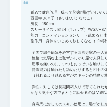
舐めて健康管理、吸って恥癒!?恥ずかしがり
西園寺 奈々子（さいおんじ ななこ）

身長：159cm

スリーサイズ：B124（Tカップ）/W57/H87

能力：コンディションセンサー（舐めると体調が
副作用：身体をいじめて欲しくなる（ドM発
 全国で総合病院を経営する西園寺家の一人娘。1年生で保健委員をつとめる。

 性格は気弱な上に恥ずかしがり屋で人見知りも激しいが、慈愛に満ち真面目で心優しい女の子。

 用事も無いのに、いつもおっぱいを触りにくる炎寿馬の身体も気遣ってくれたりもする。

 特殊能力は触れたり舐めたりすると相手の体調がスキャンできる。

 （触れるより舐める方がスキャンの精度が格段に上昇する）

 異性に対しては長期間箱入りで育てられたせいか、

かなり奥手な方でまともに話せるのは父親以
 炎寿馬に対してのスキル使用は、恥ずかしがりながらも密かに楽しみにしている模様。
