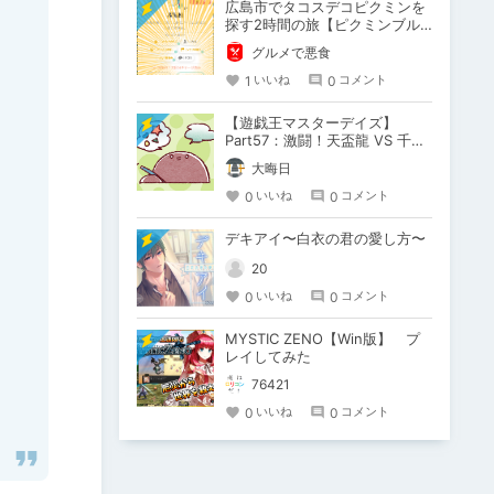
広島市でタコスデコピクミンを
探す2時間の旅【ピクミンブル
ーム / Pikmin Bloom】
グルメで悪食
1
0
いいね
コメント
【遊戯王マスターデイズ】
Part57：激闘！天盃龍 VS 千年
D【架空デュエル】
大晦日
0
0
いいね
コメント
デキアイ〜白衣の君の愛し方〜
20
0
0
いいね
コメント
MYSTIC ZENO【Win版】 プ
レイしてみた
76421
0
0
いいね
コメント