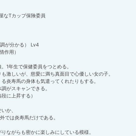
屋なTカップ保険委員

分かる） Lv4

情作用）

外では炎寿馬だけである。
