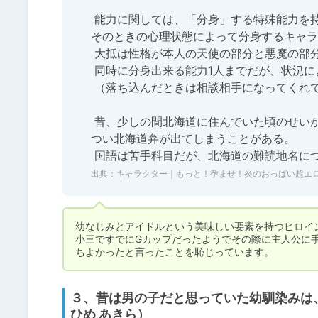
 能力に関しては、「分身」する特殊能力を持っていて、

そのときの心理状態によって分身するキャラ
 大抵は性格が本人の天使の部分と悪魔の部分のどちらかが分身として出てくる場合が多い。

 同時に分身出来る能力1人までだが、状況によっては最大2人の分身が現れたりする。

 （落ち込んだときは相談相手になってくれている模様）

 昔、少しの間北海道に住んでいた頃のせいか感情的になったりすると、

つい北海道弁が出てしまうことがある。

 国語は苦手科目だが、北海道の難読地名に
出典：
キャラクター｜もっと！孕ませ！炎のおっぱい超エ
幼なじみとアイドルという美味しい要素を持つヒロイン
小三ですでにGカップだったようでその際に主人公に
ちよかったと言ったことを恥じっています。
３、昔は男の子だと思っていた幼馴染みは、
ひめ あきら）