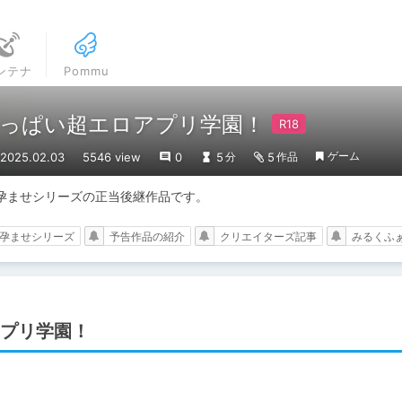
ンテナ
Pommu
っぱい超エロアプリ学園！
ゲーム
025.02.03
5546 view
0
5
5
分
作品
孕ませシリーズの正当後継作品です。
孕ませシリーズ
予告作品の紹介
クリエイターズ記事
みるくふ
プリ学園！