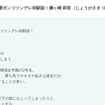
ポンコツンデレ幼馴染！嬢ヶ崎 莉音（じょうがさき 
コツンデレ幼馴染！

5

しまう

唖瑠女学園の2年生。
