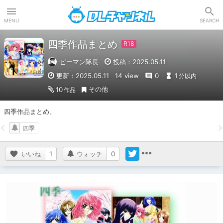
DLチャンネル
MENU
SEARCH
四季作品まとめ
ピーマン隊長
投稿：2025.05.11
更新：2025.05.11
14 view
0
1
分以内
その他
10
作品
四季作品まとめ。
四季
いいね
1
ウォッチ
0