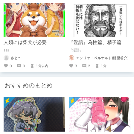
人類には柴犬が必要
『淫語』為性篇、精子篇
sss
『淫語』
さと〜
エンリケ・ベルナルド(延里啓介)
0
0
1
3
2
1
分以内
分
おすすめのまとめ