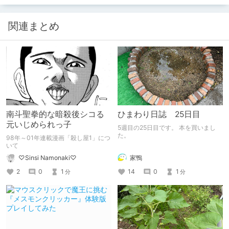
関連まとめ
南斗聖拳的な暗殺後シコる
ひまわり日誌 25日目
元いじめられっ子
5週目の25日目です。 本を買いまし
た。
98年～01年連載漫画「殺し屋1」につ
いて
家鴨
♡Sinsi Namonaki♡
14
0
1
2
0
1
分
分