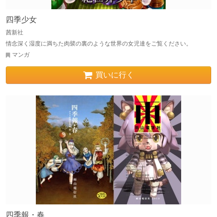
四季少女
茜新社
情念深く湿度に満ちた肉襞の裏のような世界の女児達をご覧ください。
マンガ
買いに行く
四季報・春