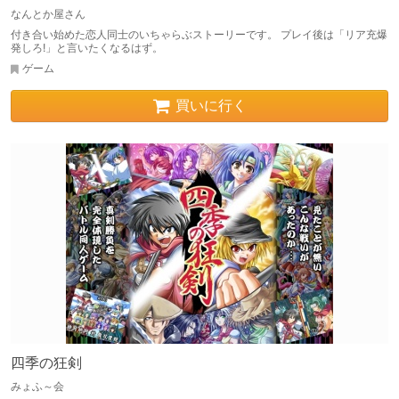
なんとか屋さん
付き合い始めた恋人同士のいちゃらぶストーリーです。 プレイ後は「リア充爆
発しろ!」と言いたくなるはず。
ゲーム
買いに行く
四季の狂剣
みょふ～会