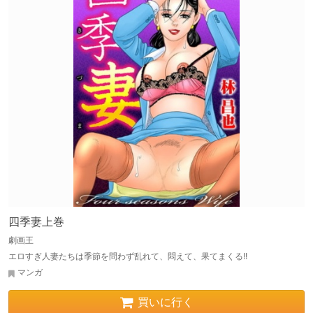
四季妻上巻
劇画王
エロすぎ人妻たちは季節を問わず乱れて、悶えて、果てまくる!!
マンガ
買いに行く