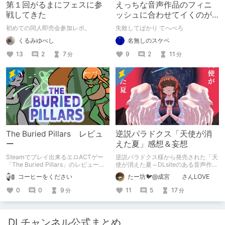
第１回がるまにフェスに参
えっちな音声作品のフィニ
戦してきた
ッシュに合わせてイくのが
下手すぎる【失敗した話】
初めての同人即売会参加レポ。
失敗してばかり てへぺろ
くるみゆべし
名無しのスケベ
13
2
7
9
2
11
分
分
The Buried Pillars レビュ
逆説パラドクス「天使が消
ー
えた夏」感想＆妄想
Steamでプレイ出来るエロACTゲー
逆説パラドクス様から発売された「天
「The Buried Pillars」のレビューで
使が消えた夏～DLsiteのある音声作品
す。
について～」の感想です。 妄想も多
コーヒーをください
たー坊🐦@成宮 さんLOVE
いです。
0
0
9
11
5
17
分
分
DLチャンネル公式まとめ