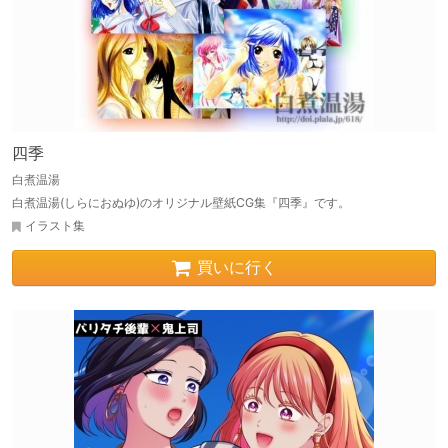
四季
白煮温湯
白煮温湯(しらにおぬゆ)のオリジナル壁紙CG集『四季』です。
イラスト集
買いに行く