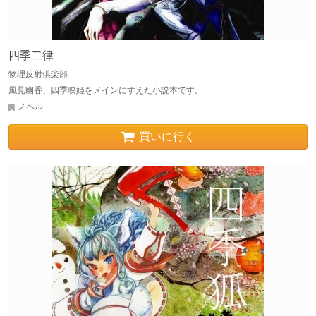
四季二律
物理反射倶楽部
風見幽香、四季映姫をメインにすえた小説本です。
ノベル
買いに行く