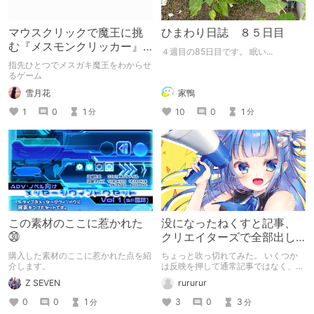
マウスクリックで魔王に挑
ひまわり日誌 ８５日目
む『メスモンクリッカー』
４週目の85日目です。 眠い...
体験版プレイしてみた
指先ひとつでメスガキ魔王をわからせ
るゲーム
雪月花
家鴨
1
0
1
10
0
1
分
分
この素材のここに惹かれた
没になったねくすと記事、
㉚
クリエイターズで全部出し
てみます。
購入した素材のここに惹かれた点を紹
ちょっと吹っ切れてみた。 いくつか
介します。
は反映を押して通常記事ではなく、ク
リエイター記事として出してみようか
Z SEVEN
rururur
なと。
0
0
1
3
0
3
分
分