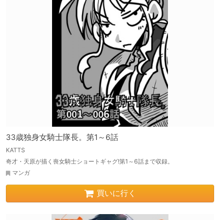
33歳独身女騎士隊長。第1～6話
KATTS
奇才・天原が描く喪女騎士ショートギャグ!第1～6話まで収録。
マンガ
買いに行く