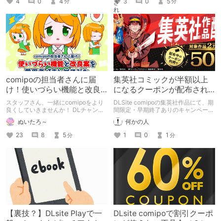
4
0
4
3
0
5
分
分
comipoの担当者さんに届
集英社コミックが半額以上
け！使いづらい機能と改良
になるクーポンが配布され
案を愛用者がまとめてみた
る
スタッフさん、一緒にcomipoをより
DLSite comipoの集英社作品にて、期
良くしていきませんか！ DLチャンネ
間限定・早期終了ありのキャンペーン
ラーさんからの意見も大募集！ あな
です
ぬいたろ～
何かの人
たが感じているサイトの問題点と改良
案をコメント欄で教えてください。
23
8
5
1
0
1
分
分
【裏技？】DLsite Playで一
DLsite comipoで割引クーポ