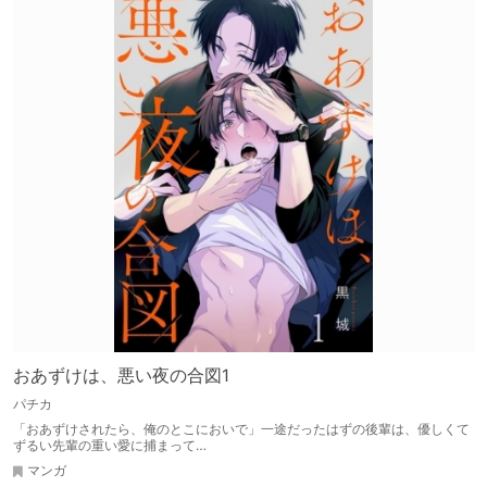
おあずけは、悪い夜の合図1
パチカ
「おあずけされたら、俺のとこにおいで」一途だったはずの後輩は、優しくて
ずるい先輩の重い愛に捕まって…
マンガ