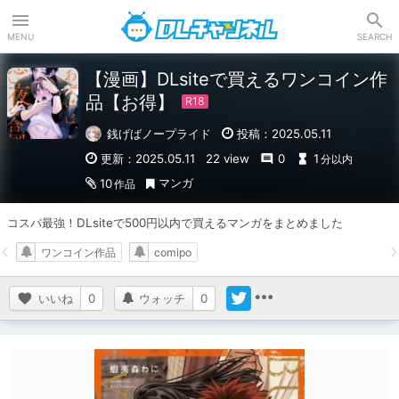
DLチャンネル
MENU
SEARCH
【漫画】DLsiteで買えるワンコイン作
品【お得】
銭げばノープライド
投稿：2025.05.11
更新：2025.05.11
22 view
0
1
分以内
マンガ
10
作品
コスパ最強！DLsiteで500円以内で買えるマンガをまとめました
ワンコイン作品
comipo
いいね
0
ウォッチ
0