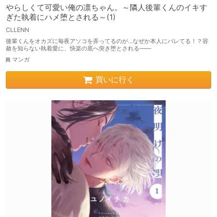
やらしくて可愛い俺の凛ちゃん。～隣人後輩くんのイキす
ぎた執着にハメ堕とされる～(1)
CLLENN
後輩くんをオカズに毎夜アソコを弄ってるのが…なぜか本人にバレてる！？容
赦を知らない執着愛に、快楽の底へ突き堕とされる――
マンガ
買いに行く