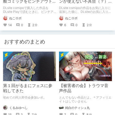
般コミックをピンチアウト
ンが使えない不具合（？）
で拡大表示する方法！
の対処方法！
DLsite comipoで購入した作品を
DLsite comipoの作品をお気に入りに
DLsite Playで読むときに、ピンチア
追加した後に、DLsiteのお気に入りペ
ウトで拡大表示する方法を見つけたの
ージから「カートに追加」を行なって
ねこロボ
ねこロボ
で情報共有。
しまうと、DLsite comipo専用のクー
ポンが使えないみたいです。 クーポ
14
0
2
6
0
2
分
分
ンの使い忘れには気をつけましょう！
おすすめのまとめ
第１回がるまにフェスに参
【被害者の会】トラウマ音
戦してきた
声作品
初めての同人即売会参加レポ。
とんでもない作品だよ。＊アフィリエ
イトはしていません
くるみゆべし
純白のティシュ丸
15
2
7
7
0
8
分
分