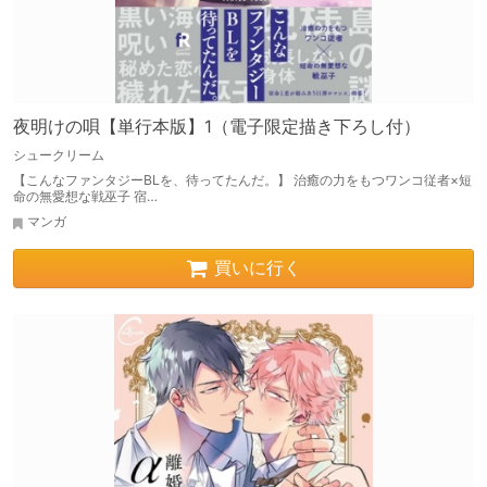
夜明けの唄【単行本版】1（電子限定描き下ろし付）
シュークリーム
【こんなファンタジーBLを、待ってたんだ。】 治癒の力をもつワンコ従者×短
命の無愛想な戦巫子 宿…
マンガ
買いに行く