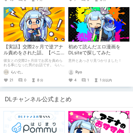
【実話】交際2ヶ月で逆アナ
初めて読んだエロ漫画を
ル責めをされた話。【ペニ
DLsiteで探してみた
バン】
彼女との交際2ヶ月目でお尻を責めら
意外とあっさり見つかりました！
れる事になった男のお話です。 らい
た。のエチエチ体験談#2【逆アナ
Ryo
らいた。
ル】
4
1
1
21
0
8
分以内
分
DLチャンネル公式まとめ