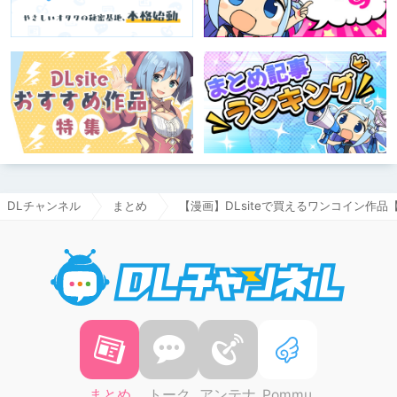
DLチャンネル
まとめ
【漫画】DLsiteで買えるワンコイン作品
DLチャ
まとめ
トーク
アンテナ
Pommu