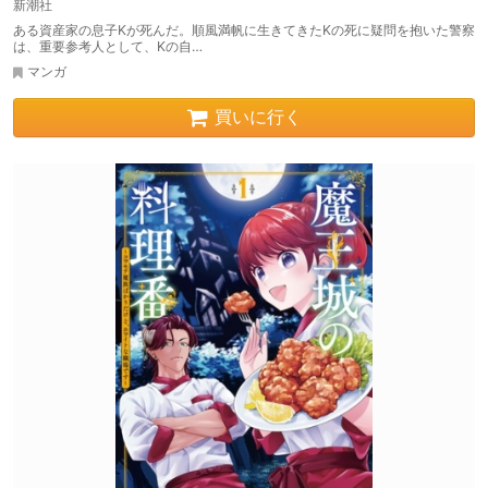
新潮社
ある資産家の息子Kが死んだ。順風満帆に生きてきたKの死に疑問を抱いた警察
は、重要参考人として、Kの自…
マンガ
買いに行く