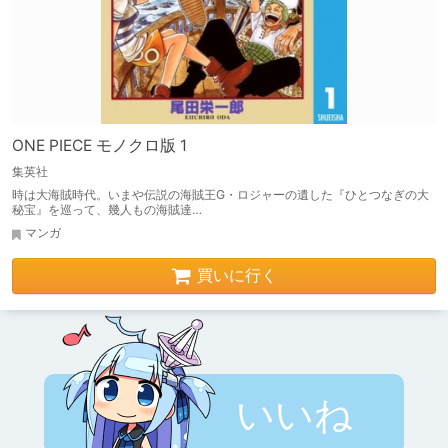
ONE PIECE モノクロ版 1
集英社
時は大海賊時代。いまや伝説の海賊王G・ロジャーの遺した『ひとつなぎの大
秘宝』を巡って、幾人もの海賊達…
マンガ
買いに行く
いいね