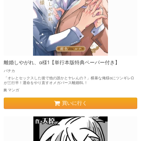
離婚しやがれ、α様1【単行本版特典ペーパー付き】
パチカ
「オレとセックスした後で他の誰かとヤレんの？」横暴な俺様αにツンギレΩ
が三行半！運命をやり直すオメガバース離婚BL！
マンガ
買いに行く