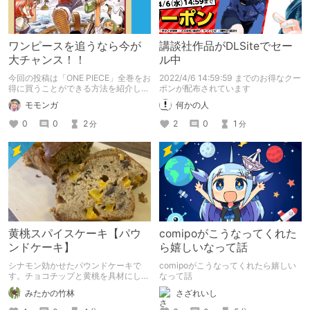
ワンピースを追うなら今が
講談社作品がDLSiteでセー
大チャンス！！
ル中
今回の投稿は「ONE PIECE」全巻をお
2022/4/6 14:59:59 までのお得なクー
得に買うことができる方法を紹介しま
ポンが配布されています
す。
モモンガ
何かの人
0
0
2
2
0
1
分
分
黄桃スパイスケーキ【パウ
comipoがこうなってくれた
ンドケーキ】
ら嬉しいなって話
シナモン効かせたパウンドケーキで
comipoがこうなってくれたら嬉しい
す。チョコチップと黄桃を具材にして
なって話
います。
みたかの竹林
さざれいし