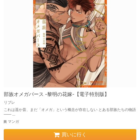
部族オメガバース -黎明の花嫁-【電子特別版】
リブレ
これは遥か昔、まだ「オメガ」という概念が存在しない とある部族たちの物語
―― …
マンガ
買いに行く