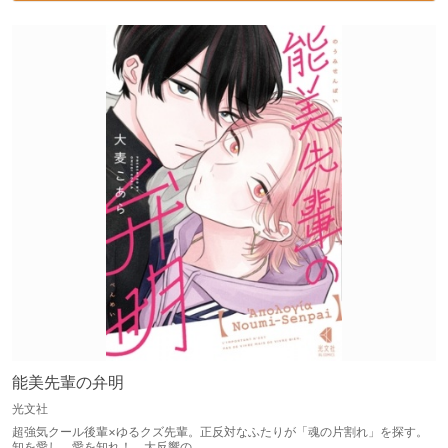
能美先輩の弁明
光文社
超強気クール後輩×ゆるクズ先輩。正反対なふたりが「魂の片割れ」を探す。
知を愛し、愛を知れ！ 大反響の…