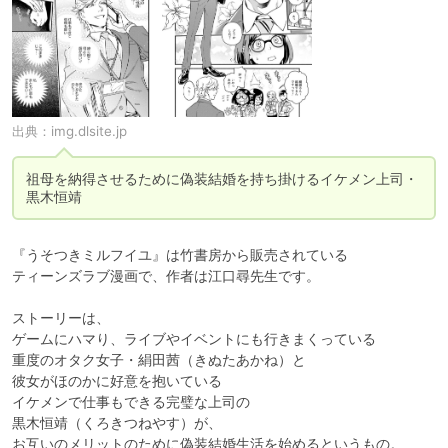
出典：
img.dlsite.jp
祖母を納得させるために偽装結婚を持ち掛けるイケメン上司・
黒木恒靖
『うそつきミルフイユ』は竹書房から販売されている

ティーンズラブ漫画で、作者は江口尋先生です。

ストーリーは、

ゲームにハマり、ライブやイベントにも行きまくっている

重度のオタク女子・絹田茜（きぬたあかね）と

彼女がほのかに好意を抱いている

イケメンで仕事もできる完璧な上司の

黒木恒靖（くろきつねやす）が、

お互いのメリットのために偽装結婚生活を始めるというもの。
