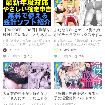
【90%OFF！198円】副業を
ふたなりOLとケモノ男の娘
検討している人、とりあえ
がイチャラブセックスをす
ずコレを買っておこう！
る同人誌の紹介【日々草
世間で副業という言葉をよく聞くよう
日々草話さんの「男の狐(娘)はフタナ
【3/26まで】
話】
になった。「副業、ちょっと興味
リお姉さんに恩返したい!」の紹介で
が･･･」なんて人も少なくないので
す
リリアス
おっぱい紳士
は？ いざ副業をしようと思うと気に
なるのが確定申告。おっと、ここに便
9
0
1
0
0
3
分
分
利そうな作品がありますよ？
大企業の息子が大好きなメ
『感想』悪役令嬢と吸血王
イドさんにエッチなことを
子の溺愛契約 バッドエンド
教えてもらう同人誌の紹介
→眷属ルートの甘い夜伽
ぺんぎのんさんの「しょたとめい
マンガの感想です