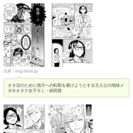
出典：
img.dlsite.jp
オタ活のために地方への転勤を避けようとする主人公の地味メ
ガネオタク女子ＯＬ・絹田茜