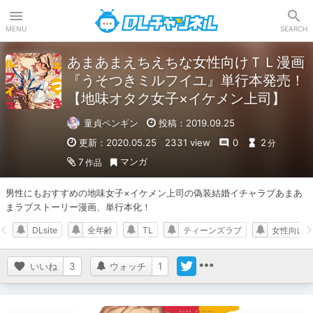
DLチャンネル
MENU
SEARCH
あまあまえちえちな女性向けＴＬ漫画
『うそつきミルフイユ』単行本発売！
【地味オタク女子×イケメン上司】
童貞ペンギン
投稿：2019.09.25
更新：2020.05.25
2331 view
0
2
分
マンガ
7
作品
男性にもおすすめの地味女子×イケメン上司の偽装結婚イチャラブあまあ
まラブストーリー漫画、単行本化！
DLsite
全年齢
TL
ティーンズラブ
女性向け
いいね
3
ウォッチ
1