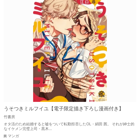
うそつきミルフイユ【電子限定描き下ろし漫画付き】
竹書房
オタ活のため結婚すると嘘をついて転勤拒否したOL・絹田 茜。 それが紳士的
なイケメン完璧上司・黒木…
マンガ