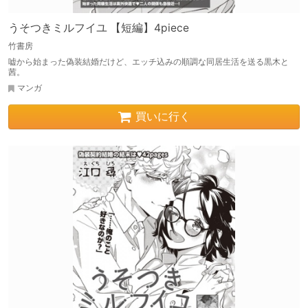
うそつきミルフイユ 【短編】4piece
竹書房
嘘から始まった偽装結婚だけど、エッチ込みの順調な同居生活を送る黒木と
茜。
マンガ
買いに行く