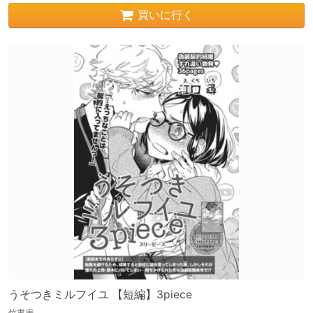
買いに行く
うそつきミルフイユ 【短編】3piece
竹書房