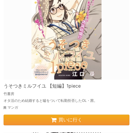
うそつきミルフイユ 【短編】1piece
竹書房
オタ活のため結婚すると嘘をついて転勤拒否したOL・茜。
マンガ
買いに行く