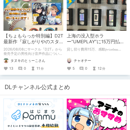
【ちょもらっか特別編】D2T
上海の没入型ホラ
最新作『寂しがりやのスタ
ー”UMEPLAY”に15万円払っ
ーダストと触れあって』制
たら、2作品とも号泣した※
2026/08/08にサークル『D2T』から
貸し切り費用15万、感動𝓹𝓻𝓲𝓬𝓮𝓵𝓮𝓼𝓼....
作陣にインタビュー！🎤
ネタバレなし
発売予定の男性向け音声作品について
逆神ラニさんと不束こけしさんにお話
チャオチー
タヌキのとぅーこさん
聞いちゃいました！夏コミに関する告
知もあります！
5
0
12
13
0
11
分
分
DLチャンネル公式まとめ