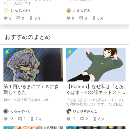
【ぺんぎのん】
（分冊版） 【第3話】
ど。」の紹介です
お金大好き
おっぱい紳士
0
0
6
0
0
3
分
分
おすすめのまとめ
第１回がるまにフェスに参
【Pommu】なぜ私は『とあ
戦してきた
るぽまーの公認ネットスト
ーカー』になったのか【出
初めての同人即売会参加レポ。
『とあるぽまーの公認ネトスト』とし
会い編】
て対象を監視しています。 なぜ私は
このような行動をとるに至ったのか。
くるみゆべし
ひとやすみんこ
これまでのあゆみを振り返ります。
12
2
7
11
2
8
分
分