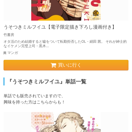
うそつきミルフイユ【電子限定描き下ろし漫画付き】
竹書房
オタ活のため結婚すると嘘をついて転勤拒否したOL・絹田 茜。 それが紳士的
なイケメン完璧上司・黒木…
マンガ
買いに行く
『うそつきミルフイユ』単話一覧
単話でも販売されていますので、

興味を持った方はこちらからも！