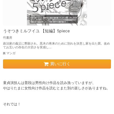
うそつきミルフイユ 【短編】5piece
竹書房
政治家の義父に懇願され、黒木の将来のために別れを決意し家を出た茜。改め
てお互いの存在の大切さを実感し…
マンガ
買いに行く
童貞演技んは普段は男性向け作品を読み漁っていますが、

やはりたまに女性向け作品を読むとまた別の楽しさがありますね。

それでは！