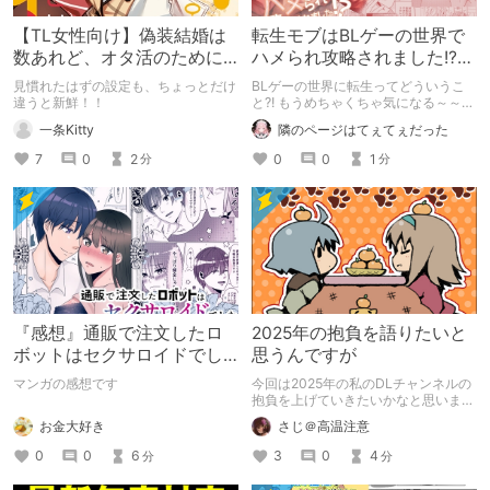
【TL女性向け】偽装結婚は
転生モブはBLゲーの世界で
数あれど、オタ活のために…
ハメられ攻略されました!?な
っていうのは新しいよね？
にこのタイトル?!
見慣れたはずの設定も、ちょっとだけ
BLゲーの世界に転生ってどういうこ
違うと新鮮！！
と?! もうめちゃくちゃ気になる～～～
って読んでみたら、あらまぁ素晴らし
一条Kitty
隣のページはてぇてぇだった
い作品♡ ぜひともヲタ女はチェック
してほしい！！
7
0
2
0
0
1
分
分
『感想』通販で注文したロ
2025年の抱負を語りたいと
ボットはセクサロイドでし
思うんですが
た～そんなに優しく犯さな
マンガの感想です
今回は2025年の私のDLチャンネルの
いで～
抱負を上げていきたいかなと思いま
す。 自分の中で自分の出来る目標を
お金大好き
さじ＠高温注意
決めていきたいと思います。
0
0
6
3
0
4
分
分