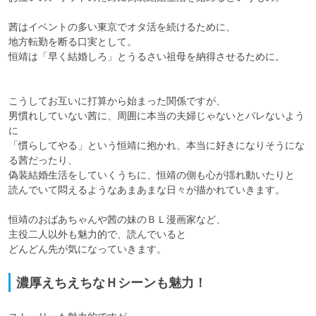
茜はイベントの多い東京でオタ活を続けるために、

地方転勤を断る口実として。

恒靖は「早く結婚しろ」とうるさい祖母を納得させるために。

こうしてお互いに打算から始まった関係ですが、

男慣れしていない茜に、周囲に本当の夫婦じゃないとバレないよう
に

「慣らしてやる」という恒靖に抱かれ、本当に好きになりそうにな
る茜だったり、

偽装結婚生活をしていくうちに、恒靖の側も心が揺れ動いたりと

読んでいて悶えるようなあまあまな日々が描かれていきます。

恒靖のおばあちゃんや茜の妹のＢＬ漫画家など、

主役二人以外も魅力的で、読んでいると

どんどん先が気になっていきます。
濃厚えちえちなＨシーンも魅力！