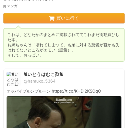
マンガ
買いに行く
これは、どなたかのまとめに掲載されててこれまだ衝動買ひし
た本。

お姉ちゃんは「壊れてしまつて」も弟に対する慈愛が聊かも失
はれてないところがエモい（語彙）。

そして、おっぱい。
🐈いとうはむこ㌠🐈
@hamuko_5364
オッパイプルンプルーン https://t.co/KHDI2KSOqO