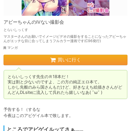
アビーちゃんのIVない撮影会
とらいしっくす
マスターさんのお願いでイメージビデオの撮影をすることになったアビーちゃ
んがエッチな目に合ってしまうフルカラー漫画です(C96発行)
マンガ
買いに行く
とらいしっくす先生のＲ18本だ！

実は割と少ないのですよ、この方の純正エロ本て。

しかし先般のみら国さんもだけど、好きなえち絵描きさんがど
んどんDLsiteに流入して呉れたら嬉しいなあ( ˘ω˘ )
予告する！（するな

今夜はこのアビゲイル本で致します。
ところでアビゲイルッてさぁ……