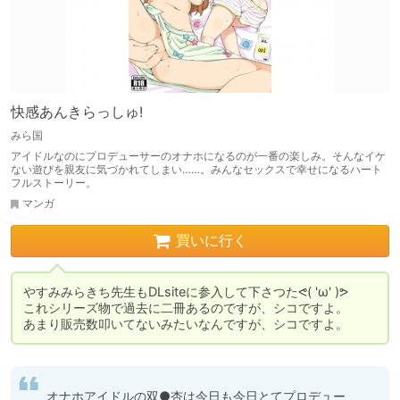
快感あんきらっしゅ!
みら国
アイドルなのにプロデューサーのオナホになるのが一番の楽しみ。そんなイケ
ない遊びを親友に気づかれてしまい……。みんなセックスで幸せになるハート
フルストーリー。
マンガ
買いに行く
やすみみらきち先生もDLsiteに参入して下さつたᕙ( 'ω' )ᕗ

これシリーズ物で過去に二冊あるのですが、シコですよ。

あまり販売数叩いてないみたいなんですが、シコですよ。
オナホアイドルの双●杏は今日も今日とてプロデュー