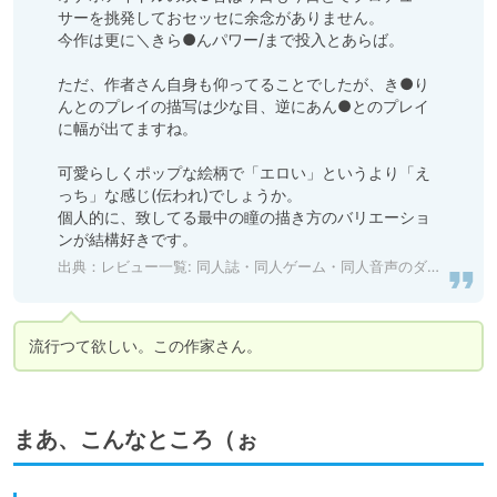
サーを挑発しておセッセに余念がありません。

今作は更に＼きら●んパワー/まで投入とあらば。

ただ、作者さん自身も仰ってることでしたが、き●り
んとのプレイの描写は少な目、逆にあん●とのプレイ
に幅が出てますね。

可愛らしくポップな絵柄で「エロい」というより「え
っち」な感じ(伝われ)でしょうか。

個人的に、致してる最中の瞳の描き方のバリエーショ
ンが結構好きです。
出典：
レビュー一覧: 同人誌・同人ゲーム・同人音声のダウンロードなら「DLsite 同人 - R18」
流行つて欲しい。この作家さん。
まあ、こんなところ（ぉ