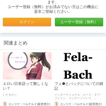
ます。
ユーザー登録（無料）がお済みでない方はこの機会に
是非ご登録ください。
ログイン
ユーザー登録（無料）
関連まとめ
エロい日本語って難しくな
フェ●とバックについての雑
い？
記
いとをかし
インターナショナル・ユース・オブ・
フォリン・ランゲージついて。
2022.8.8: 一部の作品アイテムをリン
エンリケ・ベルナルド(延里啓介)
エンリケ・ベルナルド(延里啓介)
クアイテムに差し替え