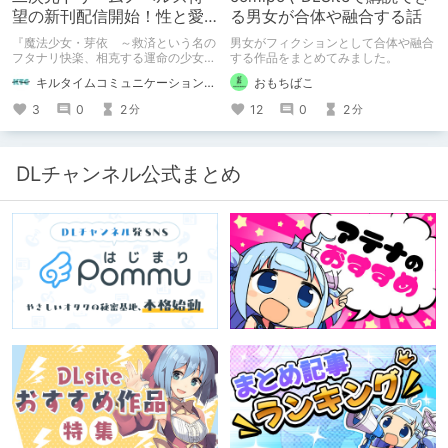
望の新刊配信開始！性と愛
る男女が合体や融合する話
が渦巻く、ファンタジー官
『魔法少女・芽依 ～救済という名の
男女がフィクションとして合体や融合
能小説開幕！
フタナリ快楽、相克する運命の少女た
する作品をまとめてみました。
ち～』 小説：089タロー イラス
キルタイムコミュニケーション（KTC）の作品を一人でも多くの人に知ってほしい人
おもちばこ
ト：鳩春 一気に上・下巻が同時配
信！
3
0
2
12
0
2
分
分
DLチャンネル公式まとめ