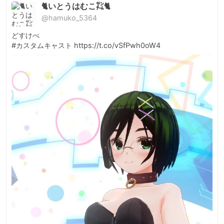
🐈いとうはむこ㌠🐈
@hamuko_5364
どすけべ

#カスタムキャスト https://t.co/vSfPwh0oW4