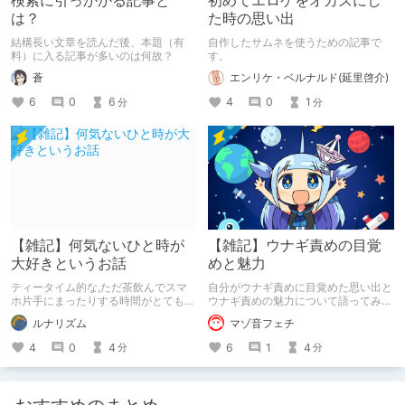
検索に引っかかる記事と
初めてエロゲをオカズにし
は？
た時の思い出
結構長い文章を読んだ後、本題（有
自作したサムネを使うための記事で
料）に入る記事が多いのは何故？
す。
蒼
エンリケ・ベルナルド(延里啓介)
6
0
6
4
0
1
分
分
【雑記】何気ないひと時が
【雑記】ウナギ責めの目覚
大好きというお話
めと魅力
ティータイム的な,ただ茶飲んでスマ
自分がウナギ責めに目覚めた思い出と
ホ片手にまったりする時間がとても好
ウナギ責めの魅力について語ってみま
き。
した。
ルナリズム
マゾ音フェチ
4
0
4
6
1
4
分
分