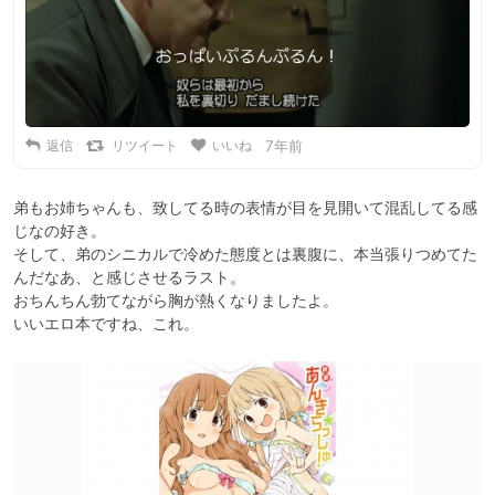
返信
リツイート
いいね
7年前
弟もお姉ちゃんも、致してる時の表情が目を見開いて混乱してる感
じなの好き。

そして、弟のシニカルで冷めた態度とは裏腹に、本当張りつめてた
んだなあ、と感じさせるラスト。

おちんちん勃てながら胸が熱くなりましたよ。

いいエロ本ですね、これ。