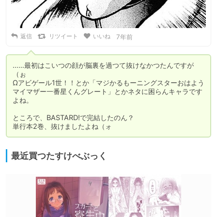
返信
リツイート
いいね
7年前
……最初はこいつの顔が脳裏を過つて抜けなかつたんですが
（ぉ

Ωアビゲール1世！！とか「マジかるもーニングスターおはよう
マイマザー一番星くんグレート」とかネタに困らんキャラです
よね。

ところで、BASTARD!で完結したのん？

単行本2巻、抜けましたよね（ォ
最近買つたすけべぶっく