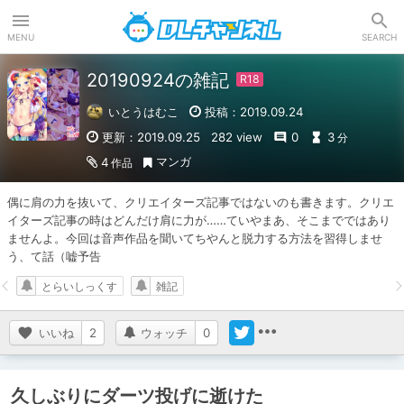
DLチャンネル
MENU
SEARCH
20190924の雑記
いとうはむこ
投稿：2019.09.24
更新：2019.09.25
282 view
0
3
分
マンガ
4
作品
偶に肩の力を抜いて、クリエイターズ記事ではないのも書きます。クリエ
イターズ記事の時はどんだけ肩に力が……ていやまあ、そこまでではあり
ませんよ。今回は音声作品を聞いてちやんと脱力する方法を習得しませ
う、て話（嘘予告
とらいしっくす
雑記
いいね
2
ウォッチ
0
久しぶりにダーツ投げに逝けた