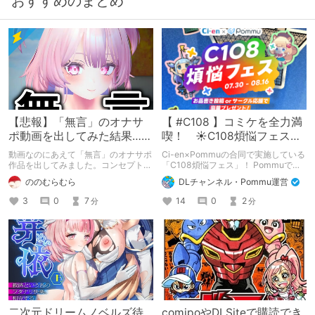
おすすめのまとめ
【悲報】「無言」のオナサ
【 #C108 】コミケを全力満
ポ動画を出してみた結果……
喫！ ☀C108煩悩フェス☀
Pommu版のご案内
動画なのにあえて「無言」のオナサポ
Ci-en×Pommuの合同で実施している
作品を出してみました。コンセプト通
「C108煩悩フェス」！ Pommuでの
りのものは作れたのですが、肝心の売
参加方法について、改めてこちらでも
ののむらむら
DLチャンネル・Pommu運営
上がね……
ご案内いたします！
3
0
7
14
0
2
分
分
二次元ドリームノベルズ待
comipoやDLSiteで購読でき