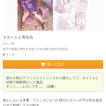
スカートと寄生虫
カシノ木
女子の性器に寄生する虫とそれを飼う女の子のお話
マンガ
買いに行く
誰かが私のアフィリエイトリンクから購入してて、タイトルと
絵柄で衝動買ひした逸品。

すごく……エロいです……（語彙）
蟲といよいよ本番、てところになつた時のヒロインの子が目を血走
らせて欲情してるの好き。
