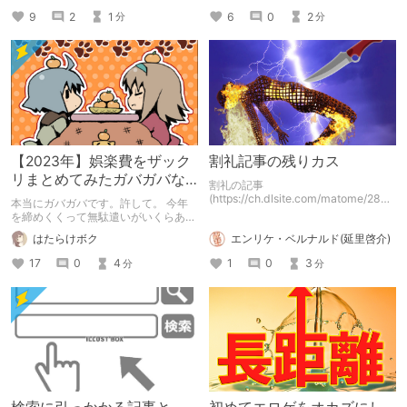
9
2
1
6
0
2
分
分
【2023年】娯楽費をザック
割礼記事の残りカス
リまとめてみたガバガバな
割礼の記事
記事【Advent Calendar】
(https://ch.dlsite.com/matome/2888
本当にガバガバです。許して。 今年
14)から削った内容です。 上記の記事
を締めくくって無駄遣いがいくらあっ
を書いていて、「これ余分だ、要ら
たのかを記事にしてみます。 ※うらう
エンリケ・ベルナルド(延里啓介)
はたらけボク
ん」と思って削った残りカスです。
なぎさんが開催してくれた「DLチャ
ンネル Advent Calendar 2023」に参
1
0
3
17
0
4
分
分
加している記事です。