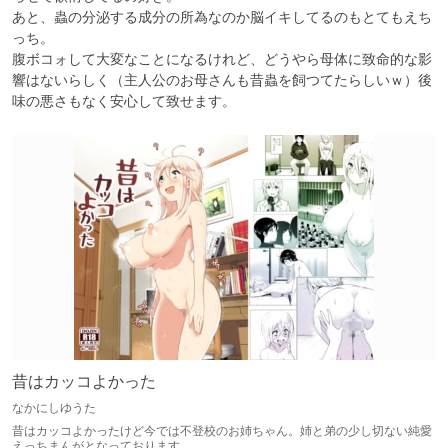
あと、蟲の分泌する成分の所為なのか脳イキしてるのもとてもえち
っち。

腹ボコォして大変なことになるけれど、どうやら母体に致命的な影
響はないらしく（主人公のお母さんも昔蟲を飼つてたらしいｗ）後
味の悪さもなく安心して致せます。
昔はカッコよかった
なかにしゆうた
昔はカッコよかったけど今では不登校のお姉ちゃん。姉と弟の少し切ない純愛
えっちまんがとなっております。