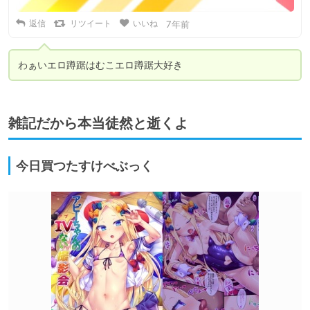
返信
リツイート
いいね
7年前
わぁいエロ蹲踞はむこエロ蹲踞大好き
雑記だから本当徒然と逝くよ
今日買つたすけべぶっく