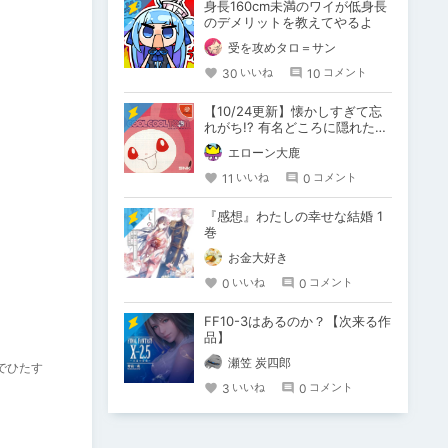
身長160cm未満のワイが低身長
のデメリットを教えてやるよ
受を攻めタロ＝サン
30
10
いいね
コメント
【10/24更新】懐かしすぎて忘
れがち!? 有名どころに隠れた名
作・珍作ダンスゲーム
エローン大鹿
11
0
いいね
コメント
『感想』わたしの幸せな結婚 1
巻
お金大好き
0
0
いいね
コメント
FF10-3はあるのか？【次来る作
品】
瀬笠 炭四郎
でひたす
3
0
いいね
コメント