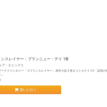
リンスレイヤー：ブランニュー・デイ 1巻
ェア・エニックス
ダークファンタジー「ゴブリンスレイヤー」原作小説４巻をコミカライズ!! 辺境の
に…
ガ
買いに行く