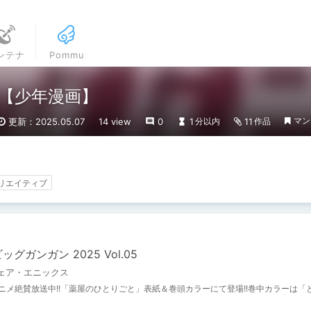
ンテナ
Pommu
【少年漫画】
マン
更新：2025.05.07
14 view
0
1
11
分以内
作品
クリエイティブ
ッグガンガン 2025 Vol.05
ェア・エニックス
アニメ絶賛放送中!!「薬屋のひとりごと」表紙＆巻頭カラーにて登場!!巻中カラーは「