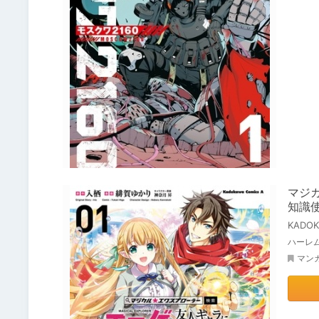
マジ
知識
KADO
ハーレ
マン