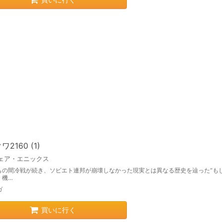
2160 (1)
ェア・エニックス
もの間冷戦が続き、ソビエト連邦が崩壊しなかった現実とは異なる歴史を辿った“もし
。機…
ガ
買いに行く