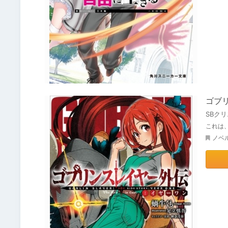
ゴブ
SBク
これは
ノベ