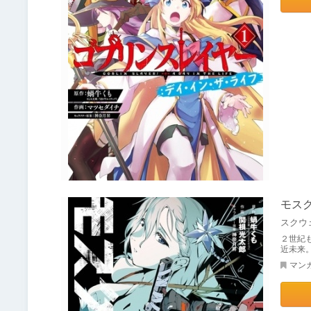
モスクワ
スクウ
２世紀
近未来
マン