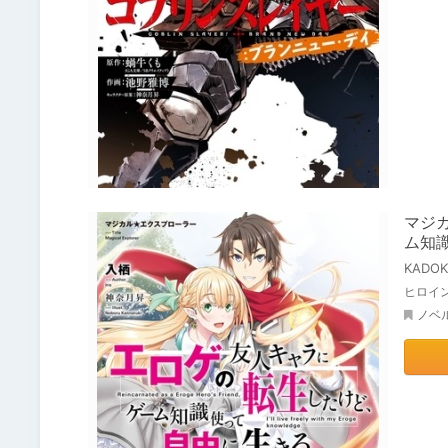
マジ
ム知
KADO
ヒロイ
ノベ