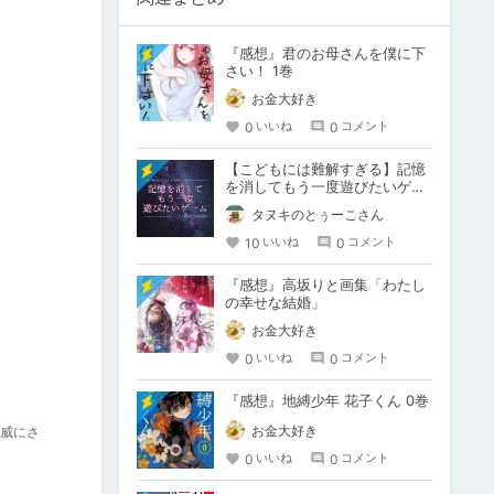
『感想』君のお母さんを僕に下
さい！ 1巻
お金大好き
0
0
いいね
コメント
【こどもには難解すぎる】記憶
を消してもう一度遊びたいゲー
ムの話【ゼノギアス】
タヌキのとぅーこさん
10
0
いいね
コメント
『感想』高坂りと画集「わたし
の幸せな結婚」
お金大好き
0
0
いいね
コメント
『感想』地縛少年 花子くん 0巻
お金大好き
威にさ
0
0
いいね
コメント