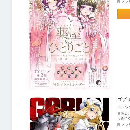
マン
ゴブリ
スクウ
冒険者
らされ
マン