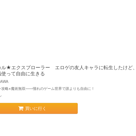
カル★エクスプローラー エロゲの友人キャラに転生したけど
識使って自由に生きる
KAWA
ン攻略×魔術無双――憧れのゲーム世界で誰よりも自由に！
ル
買いに行く