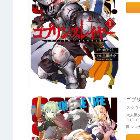
ゴブ
スクウ
大人気
らにゴ
マン