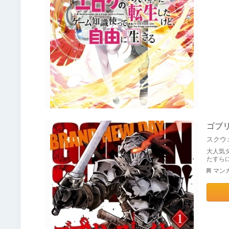
ゴブ
スクウ
大人気
たすら
マン