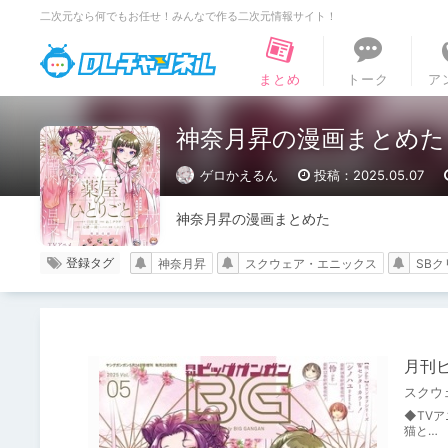
二次元なら何でもお任せ！みんなで作る二次元情報サイト！
DLチャンネル
まとめ
トーク
ア
神奈月昇の漫画まとめた
ゲロかえるん
投稿：2025.05.07
神奈月昇の漫画まとめた
登録タグ
神奈月昇
スクウェア・エニックス
SB
月刊ビ
スクウ
◆TV
猫と…