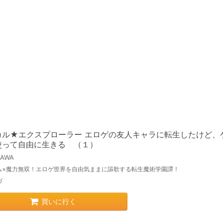
カル★エクスプローラー エロゲの友人キャラに転生したけど、
使って自由に生きる （１）
KAWA
ム×魔力無双！エロゲ世界を自由気ままに謳歌する転生魔術学園譚！
ガ
買いに行く