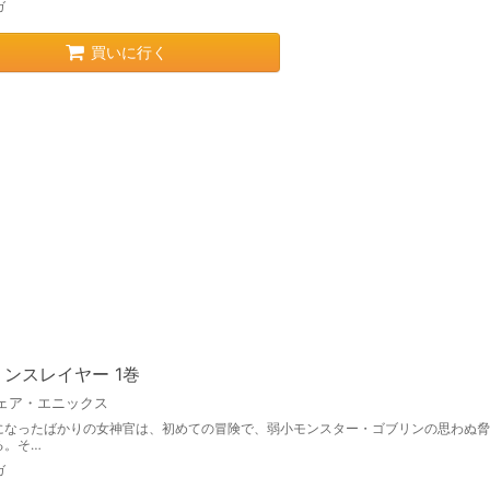
ガ
買いに行く
ンスレイヤー 1巻
ェア・エニックス
になったばかりの女神官は、初めての冒険で、弱小モンスター・ゴブリンの思わぬ脅
る。そ…
ガ