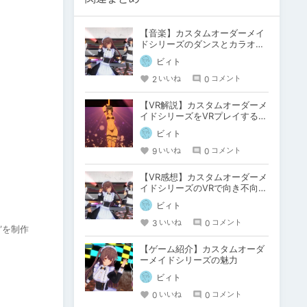
【音楽】カスタムオーダーメイ
ドシリーズのダンスとカラオケ
一覧
ビィト
2
0
いいね
コメント
【VR解説】カスタムオーダーメ
イドシリーズをVRプレイする為
の準備と操作方法
ビィト
9
0
いいね
コメント
【VR感想】カスタムオーダーメ
イドシリーズのVRで向き不向き
の機能
ビィト
3
0
いいね
コメント
”を制作
【ゲーム紹介】カスタムオーダ
ーメイドシリーズの魅力
ビィト
0
0
いいね
コメント