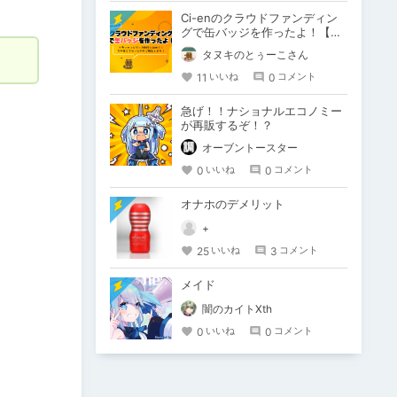
Ci-enのクラウドファンディン
グで缶バッジを作ったよ！【後
編】
タヌキのとぅーこさん
11
0
いいね
コメント
急げ！！ナショナルエコノミー
が再販するぞ！？
オーブントースター
0
0
いいね
コメント
オナホのデメリット
+
25
3
いいね
コメント
メイド
闇のカイトXth
0
0
いいね
コメント