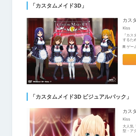
「カスタムメイド3D」
カス
Kiss
『カス
するた
ゲー
「カスタムメイド3D ビジュアルパック」
カス
Kiss
大人気
型・ア