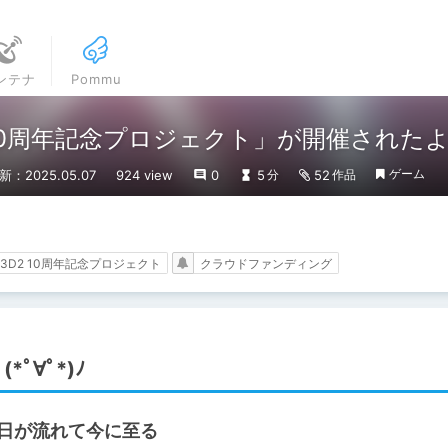
ンテナ
Pommu
 10周年記念プロジェクト」が開催された
ゲーム
新：2025.05.07
924 view
0
5
52
分
作品
3D2 10周年記念プロジェクト
クラウドファンディング
ﾟ∀ﾟ*)ﾉ
月日が流れて今に至る