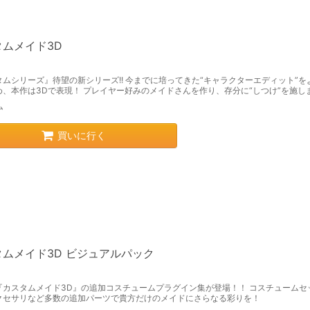
タムメイド3D
タムシリーズ』待望の新シリーズ!! 今までに培ってきた“キャラクターエディット”を
め、本作は3Dで表現！ プレイヤー好みのメイドさんを作り、存分に“しつけ”を施し
ム
買いに行く
タムメイド3D ビジュアルパック
『カスタムメイド3D』の追加コスチュームプラグイン集が登場！！ コスチュームセ
クセサリなど多数の追加パーツで貴方だけのメイドにさらなる彩りを！