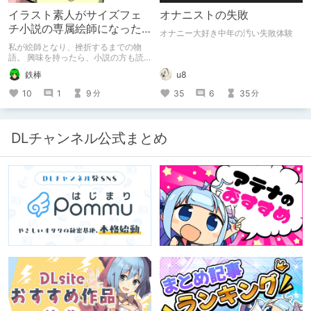
イラスト素人がサイズフェ
オナニストの失敗
チ小説の専属絵師になった
オナニー大好き中年の汚い失敗体験
お話
私が絵師となり、挫折するまでの物
語。 興味を持ったら、小説の方も読
んで欲しいなって感じ 私の絵を使っ
鉄棒
u8
てくれてる小説書きさんのページＵＲ
Ｌ
10
1
9
35
6
35
分
分
https://www.pixiv.net/users/341489
73/novels?p=1
DLチャンネル公式まとめ