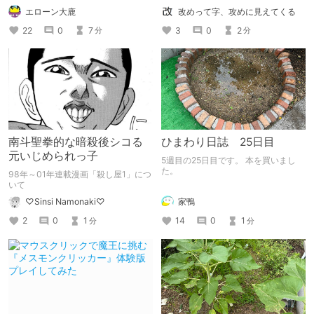
聞けないこの質問。 数年前にお世話
改めって字、攻めに見えてくる
エローン大鹿
になった方が、昨年は個人依頼22件、
今年に入ってからは「にじよめ」の某
3
0
2
22
0
7
分
分
ゲームにイラストを提供と、何だかす
ごいことになっていたので、「ぶっち
ゃけ話」を聞いてみました。 今回の
作者直撃は「前後編」。後編では、
「背景の描き方」についてや「細かい
依頼対応状況」について直撃！
南斗聖拳的な暗殺後シコる
ひまわり日誌 25日目
元いじめられっ子
5週目の25日目です。 本を買いまし
た。
98年～01年連載漫画「殺し屋1」につ
いて
家鴨
♡Sinsi Namonaki♡
14
0
1
2
0
1
分
分