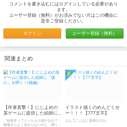
コメントを書き込むにはログインしている必要があり
ます。
ユーザー登録（無料）がお済みでない方はこの機会に
是非ご登録ください。
ログイン
ユーザー登録（無料）
関連まとめ
【作者直撃！】にじよめの
イラスト描くのめんどくせ
某ゲームに提供した絵師に
ー！！！【777文字】
「儲け」を聞く！(後編)
「絵描きってぶっちゃけ儲かるの？」
なんでこんなに面倒なのか。
相場すらよく分からないのに、聞くに