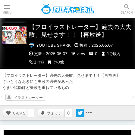
DLチャンネル
MENU
SEARCH
【プロイラストレーター】過去の大失
敗、見せます！！【再放送】
YOUTUBE SHARK
投稿：2025.05.07
更新：2025.05.07
16 view
0
1
分以内
その他
3
作品
【プロイラストレーター】過去の大失敗、見せます！！【再放送】

さいとうなおきにも失敗の過去があった

うまい絵師ほど失敗を重ねているもの
イラストレーター
いいね
1
ウォッチ
0