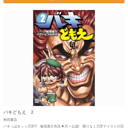
バキどもえ 2
秋田書店
バキっばきッッ刃牙!? 板垣恵介先生★渋々公認! 限りなく刃牙テイストの完