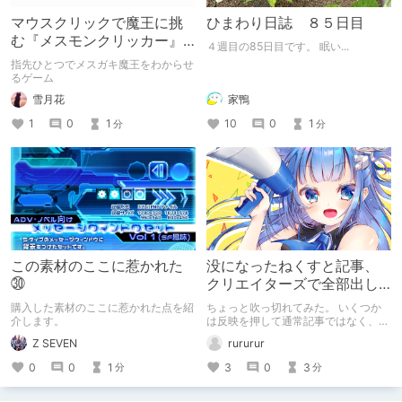
マウスクリックで魔王に挑
ひまわり日誌 ８５日目
む『メスモンクリッカー』
４週目の85日目です。 眠い...
体験版プレイしてみた
指先ひとつでメスガキ魔王をわからせ
るゲーム
雪月花
家鴨
1
0
1
10
0
1
分
分
この素材のここに惹かれた
没になったねくすと記事、
㉚
クリエイターズで全部出し
てみます。
購入した素材のここに惹かれた点を紹
ちょっと吹っ切れてみた。 いくつか
介します。
は反映を押して通常記事ではなく、ク
リエイター記事として出してみようか
Z SEVEN
rururur
なと。
0
0
1
3
0
3
分
分