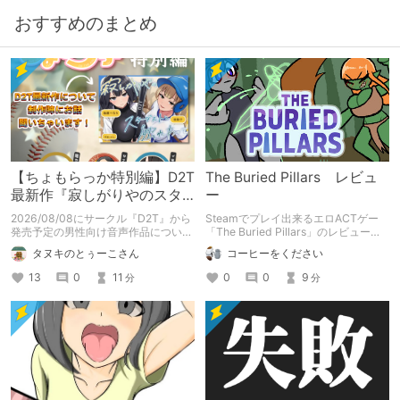
おすすめのまとめ
【ちょもらっか特別編】D2T
The Buried Pillars レビュ
最新作『寂しがりやのスタ
ー
ーダストと触れあって』制
2026/08/08にサークル『D2T』から
Steamでプレイ出来るエロACTゲー
作陣にインタビュー！🎤
発売予定の男性向け音声作品について
「The Buried Pillars」のレビューで
逆神ラニさんと不束こけしさんにお話
す。
タヌキのとぅーこさん
コーヒーをください
聞いちゃいました！夏コミに関する告
知もあります！
13
0
11
0
0
9
分
分