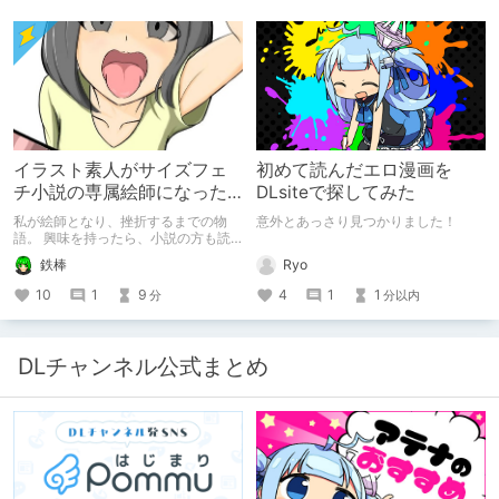
イラスト素人がサイズフェ
初めて読んだエロ漫画を
チ小説の専属絵師になった
DLsiteで探してみた
お話
私が絵師となり、挫折するまでの物
意外とあっさり見つかりました！
語。 興味を持ったら、小説の方も読
んで欲しいなって感じ 私の絵を使っ
Ryo
鉄棒
てくれてる小説書きさんのページＵＲ
Ｌ
4
1
1
10
1
9
分以内
分
https://www.pixiv.net/users/341489
73/novels?p=1
DLチャンネル公式まとめ