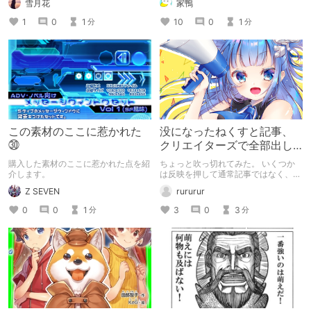
雪月花
家鴨
1
0
1
10
0
1
分
分
この素材のここに惹かれた
没になったねくすと記事、
㉚
クリエイターズで全部出し
てみます。
購入した素材のここに惹かれた点を紹
ちょっと吹っ切れてみた。 いくつか
介します。
は反映を押して通常記事ではなく、ク
リエイター記事として出してみようか
Z SEVEN
rururur
なと。
0
0
1
3
0
3
分
分