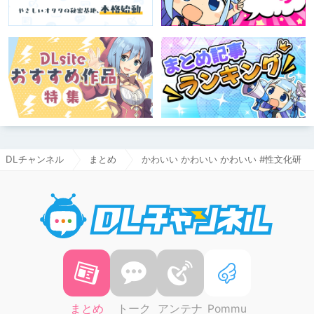
DLチャンネル
まとめ
かわいい かわいい かわいい #性文化研
DLチャ
まとめ
トーク
アンテナ
Pommu