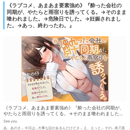
《ラブコメ、あまあま要素強め》『酔った会社の
同期が、やたらと雨宿りを誘ってくる。→そのまま
喰われました。→危険日でした。→妊娠されまし
た。→あっ、終わったわ。』
《ラブコメ、あまあま要素強め》『酔った会社の同期が、
やたらと雨宿りを誘ってくる。→そのまま喰われました。
→危険日でした。→妊娠されました。→あっ、終わった
See you.
わ。』
あ、あのさ… 今日は…大事な話があるんだけどさ… え、えっと… その…単刀直