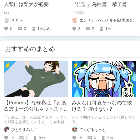
人類には柴犬が必要
『淫語』為性篇、精子篇
sss
『淫語』
さと〜
エンリケ・ベルナルド(延里啓介)
0
0
1
3
2
1
分以内
分
おすすめのまとめ
【Pommu】なぜ私は『とあ
みんなは可哀そうなので抜
るぽまーの公認ネットスト
ける？ 抜けない？
ーカー』になったのか【出
『とあるぽまーの公認ネトスト』とし
そして助けているところを想像しちゃ
会い編】
て対象を監視しています。 なぜ私は
う。
このような行動をとるに至ったのか。
ひとやすみんこ
てんがるはっと
これまでのあゆみを振り返ります。
12
2
8
15
6
5
分
分