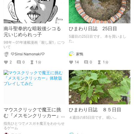
南斗聖拳的な暗殺後シコる
ひまわり日誌 25日目
元いじめられっ子
5週目の25日目です。 本を買いまし
た。
98年～01年連載漫画「殺し屋1」につ
いて
家鴨
♡Sinsi Namonaki♡
14
0
1
2
0
1
分
分
マウスクリックで魔王に挑
ひまわり日誌 ８５日目
む『メスモンクリッカー』
４週目の85日目です。 眠い...
体験版プレイしてみた
指先ひとつでメスガキ魔王をわからせ
るゲーム