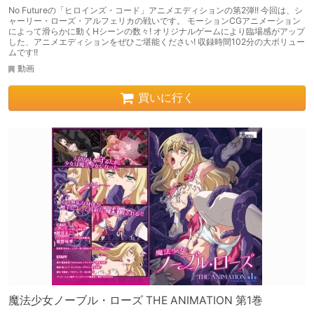
No Futureの「ヒロインズ・コード」アニメエディションの第2弾!! 今回は、シ
ャーリー・ローズ・アルフェリカの戦いです。 モーションCGアニメーション
によって滑らかに動くHシーンの数々! オリジナルゲームにより臨場感がアップ
した、アニメエディションをぜひご堪能ください! 収録時間102分の大ボリュー
ムです!!
動画
買いに行く
魔法少女ノーブル・ローズ THE ANIMATION 第1巻