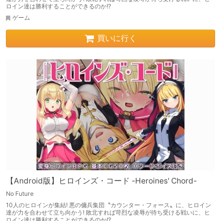
ロイン達は勝利することができるのか!?
ゲーム
買いに行く
【Android版】ヒロインズ・コード -Heroines' Chord-
No Future
10人のヒロインが集結! 悪の傭兵集団〝カウンター・フォース〟に、ヒロイン
達が力を合わせて立ち向かう! 敗北すれば苛烈な凌辱が待ち受ける戦いに、ヒ
ロイン達は勝利することができるのか!?