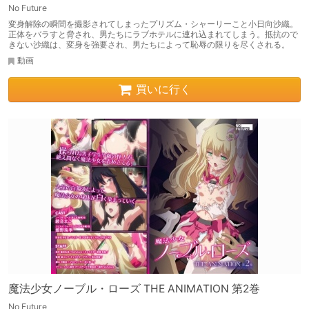
No Future
変身解除の瞬間を撮影されてしまったプリズム・シャーリーこと小日向沙織。
正体をバラすと脅され、男たちにラブホテルに連れ込まれてしまう。抵抗ので
きない沙織は、変身を強要され、男たちによって恥辱の限りを尽くされる。
動画
買いに行く
魔法少女ノーブル・ローズ THE ANIMATION 第2巻
No Future