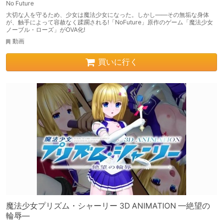
No Future
大切な人を守るため、少女は魔法少女になった。しかし――その無垢な身体
が、触手によって容赦なく蹂躙される!「NoFuture」原作のゲーム「魔法少女
ノーブル・ローズ」がOVA化!
動画
買いに行く
魔法少女プリズム・シャーリー 3D ANIMATION —絶望の
輪辱—