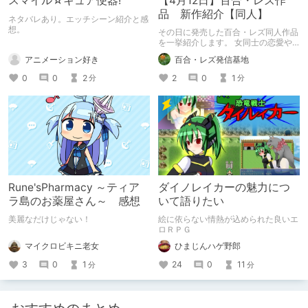
スマイル☆キュア便器!
【4月12日】百合・レズ作
品 新作紹介【同人】
ネタバレあり。エッチシーン紹介と感
想。
その日に発売した百合・レズ同人作品
を一挙紹介します。 女同士の恋愛や
エッチが好きな方、必見の記事です！
アニメーション好き
百合・レズ発信基地
新作タイトル一覧： ・嫡男
0
0
2
2
0
1
分
分
Rune'sPharmacy ～ティア
ダイノレイカーの魅力につ
ラ島のお薬屋さん～ 感想
いて語りたい
美麗なだけじゃない！
絵に依らない情熱が込められた良いエ
ロＲＰＧ
マイクロビキニ老女
ひまじんハゲ野郎
3
0
1
24
0
11
分
分