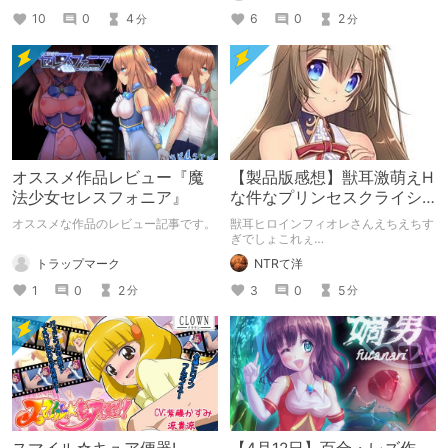
範囲でのネタバレ有
10
0
4
6
0
2
分
分
オススメ作品レビュー『魔
【製品版感想】獣耳激萌えH
法少女セレスフォニア』
な件なプリンセスクライシ
ス
オススメな作品のレビュー記事です。
獣耳ヒロインフィオレさんえちえちす
ぎでしょこれぇ…
トラップマーク
NTRて洋
1
0
2
3
0
5
分
分