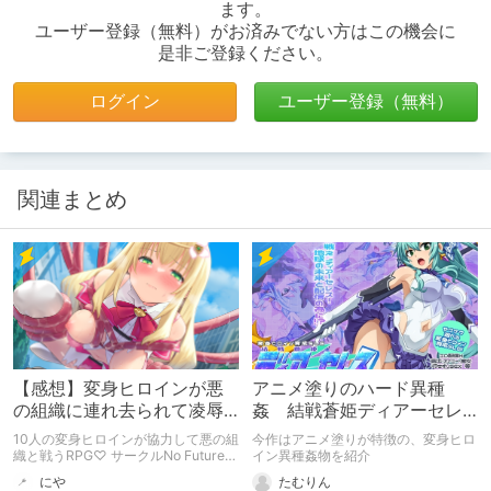
ます。
ユーザー登録（無料）がお済みでない方はこの機会に
是非ご登録ください。
ログイン
ユーザー登録（無料）
関連まとめ
【感想】変身ヒロインが悪
アニメ塗りのハード異種
の組織に連れ去られて凌辱
姦 結戦蒼姫ディアーセレ
を受けてしまうRPG♡ ヒ
ス
10人の変身ヒロインが協力して悪の組
今作はアニメ塗りが特徴の、変身ヒロ
ロインズ・コード -He…
織と戦うRPG♡ サークルNo Future様
イン異種姦物を紹介
の「ヒロインズ・コード -Heroines'
にや
たむりん
Chord-」の感想記事です。 ※体験版