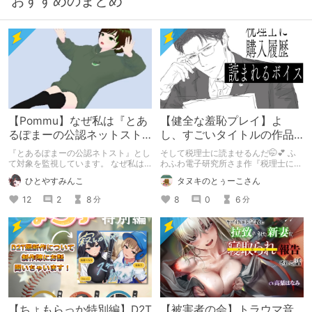
おすすめのまとめ
【Pommu】なぜ私は『とあ
【健全な羞恥プレイ】よ
るぽまーの公認ネットスト
し、すごいタイトルの作品
ーカー』になったのか【出
をまた買おう。【湧き上が
『とあるぽまーの公認ネトスト』とし
そして税理士に読ませるんだ🤭💕 ふ
会い編】
る不健全な気持ち】
て対象を監視しています。 なぜ私は
わふわ電子研究所さま作『税理士に購
このような行動をとるに至ったのか。
入履歴読まれるボイス』の感想レビュ
ひとやすみんこ
タヌキのとぅーこさん
これまでのあゆみを振り返ります。
ーです！
12
2
8
8
0
6
分
分
【ちょもらっか特別編】D2T
【被害者の会】トラウマ音