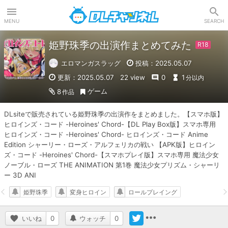
DLチャンネル
MENU
SEARCH
姫野珠季の出演作まとめてみた
エロマンガスラッグ
投稿：2025.05.07
更新：2025.05.07
22 view
0
1
分以内
ゲーム
8
作品
DLsiteで販売されている姫野珠季の出演作をまとめました。【スマホ版】
ヒロインズ・コード -Heroines' Chord-【DL Play Box版】スマホ専用 
ヒロインズ・コード -Heroines' Chord- ヒロインズ・コード Anime 
Edition シャーリー・ローズ・アルフェリカの戦い 【APK版】ヒロイン
ズ・コード -Heroines' Chord-【スマホプレイ版】スマホ専用 魔法少女
ノーブル・ローズ THE ANIMATION 第1巻 魔法少女プリズム・シャーリ
ー 3D ANI
姫野珠季
変身ヒロイン
ロールプレイング
いいね
0
ウォッチ
0