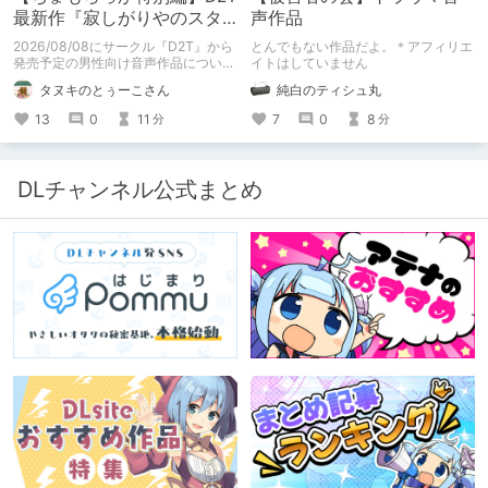
最新作『寂しがりやのスタ
声作品
ーダストと触れあって』制
2026/08/08にサークル『D2T』から
とんでもない作品だよ。＊アフィリエ
作陣にインタビュー！🎤
発売予定の男性向け音声作品について
イトはしていません
逆神ラニさんと不束こけしさんにお話
タヌキのとぅーこさん
純白のティシュ丸
聞いちゃいました！夏コミに関する告
知もあります！
13
0
11
7
0
8
分
分
DLチャンネル公式まとめ