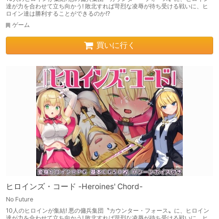
達が力を合わせて立ち向かう! 敗北すれば苛烈な凌辱が待ち受ける戦いに、ヒ
ロイン達は勝利することができるのか!?
ゲーム
買いに行く
ヒロインズ・コード -Heroines' Chord-
No Future
10人のヒロインが集結! 悪の傭兵集団〝カウンター・フォース〟に、ヒロイン
達が力を合わせて立ち向かう! 敗北すれば苛烈な凌辱が待ち受ける戦いに、ヒ