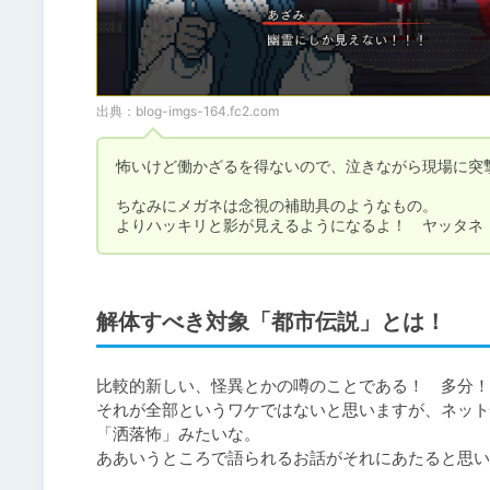
出典：
blog-imgs-164.fc2.com
怖いけど働かざるを得ないので、泣きながら現場に突撃
ちなみにメガネは念視の補助具のようなもの。

よりハッキリと影が見えるようになるよ！　ヤッタネ
解体すべき対象「都市伝説」とは！
比較的新しい、怪異とかの噂のことである！　多分！

それが全部というワケではないと思いますが、ネット
「洒落怖」みたいな。

ああいうところで語られるお話がそれにあたると思い