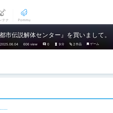
ンテナ
Pommu
都市伝説解体センター』を買いまして。
ゲーム
025.06.04
606 view
0
9
2
分
作品
……