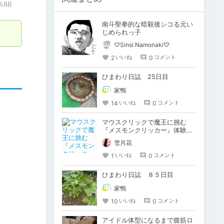
%8B
南斗聖拳的な暗殺後シコる元い
じめられっ子
♡Sinsi Namonaki♡
2
0
いいね
コメント
ひまわり日誌 25日目
家鴨
14
0
いいね
コメント
マウスクリックで魔王に挑む
『メスモンクリッカー』体験版
プレイしてみた
雪月花
1
0
いいね
コメント
ひまわり日誌 ８５日目
家鴨
10
0
いいね
コメント
アイドル体型になるまで腹筋ロ