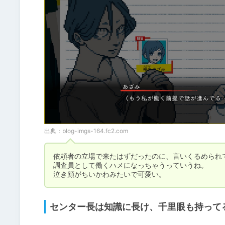
出典：
blog-imgs-164.fc2.com
依頼者の立場で来たはずだったのに、言いくるめられて
調査員として働くハメになっちゃうっていうね。

泣き顔がちいかわみたいで可愛い。
センター長は知識に長け、千里眼も持って