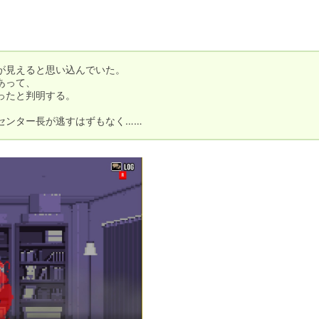
見えると思い込んでいた。

って、

たと判明する。

センター長が逃すはずもなく……