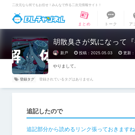
二次元なら何でもお任せ！みんなで作る二次元情報サイト！
DLチャンネル
まとめ
トーク
ア
胡散臭さが気になって『
新戸
投稿：2025.05.03
更新：2
やりまして。
登録タグ
追記したので
追記部分から読めるリンク張っておきますね