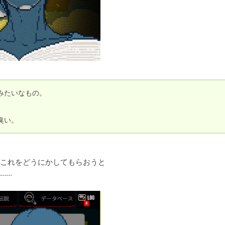
たいなもの。

臭い。
これをどうにかしてもらおうと

……