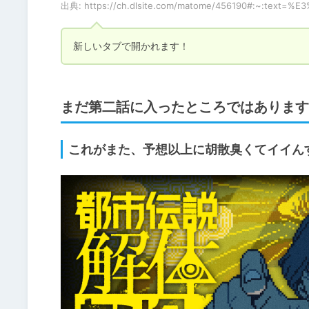
出典: https://ch.dlsite.com/matome/456190#:~:te
新しいタブで開かれます！
まだ第二話に入ったところではあります
これがまた、予想以上に胡散臭くてイイん