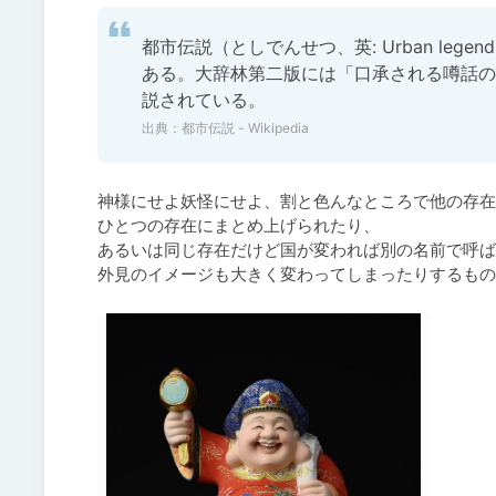
都市伝説（としでんせつ、英: Urban l
ある。大辞林第二版には「口承される噂話の
説されている。 
出典：
都市伝説 - Wikipedia
神様にせよ妖怪にせよ、割と色んなところで他の存在
ひとつの存在にまとめ上げられたり、

あるいは同じ存在だけど国が変われば別の名前で呼ば
外見のイメージも大きく変わってしまったりするもの