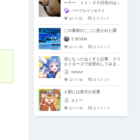
ーラー １１～２０日目のはず
なんだけど犬の話しかしない
パープルインセクト
6
2
いいね
コメント
この素材のここに惹かれた㉚
Z SEVEN
0
0
いいね
コメント
没になったねくすと記事、クリ
エイターズで全部出してみま
す。
rururur
3
0
いいね
コメント
人類には柴犬が必要
さと〜
0
0
いいね
コメント