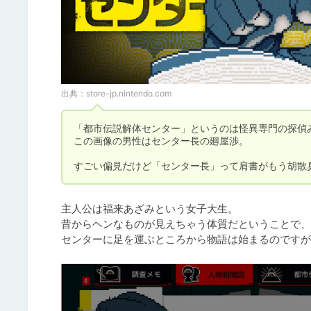
出典：
store-jp.nintendo.com
「都市伝説解体センター」というのは怪異専門の探偵み
この画像の男性はセンター長の廻屋渉。

すごい偏見だけど「センター長」って肩書がもう胡散
主人公は福来あざみという女子大生。

昔からヘンなものが見えちゃう体質だということで、
センターに足を運ぶところから物語は始まるのですが