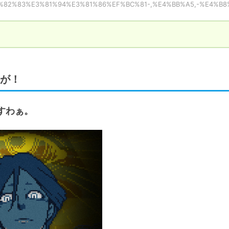
xt=%E3%82%83%E3%81%94%E3%81%86%EF%BC%81-,%E4%BB%A5,-%E4%B8
が！
すわぁ。