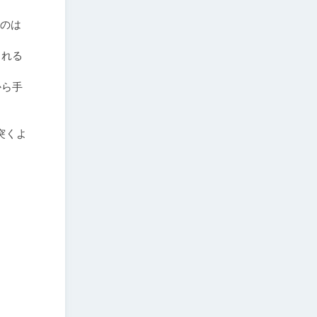
すのは
られる
から手
突くよ