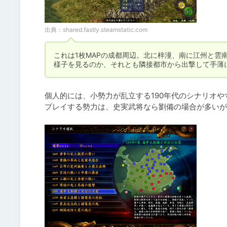
出典：
shared.fastly.steamstatic.com
これは1枚MAPの成都周辺。北に梓潼、南に江州と雲
様子を見るのか、それとも隣接都市から出撃して手薄
個人的には、小勢力が乱立する190年代のシナリオや
プレイする勢力は、史実武将なら劉備の場合が多いが