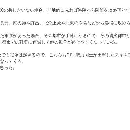
0000の兵しかいない場合、局地的に見れば洛陽から陳留を攻め落と
長安、南の宛や許昌、北の上党や北東の濮陽などから洛陽に攻め
た軍隊があった場合、その都市が手薄になるので、その隣接都市
1都市での戦闘に連鎖して他の戦争が起きやすくなっている。

士でも戦争は起きるので、こちらもCPU勢力同士が出撃したスキを
なってくる。

思った。