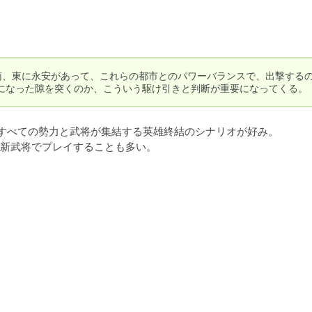
南、東に永安があって、これらの都市とのパワーバランスで、出撃する
になった隙を突くのか、こういう駆け引きと判断が重要になってくる。
すべての勢力と武将が集結する英雄終結のシナリオが好み。

新武将でプレイすることも多い。