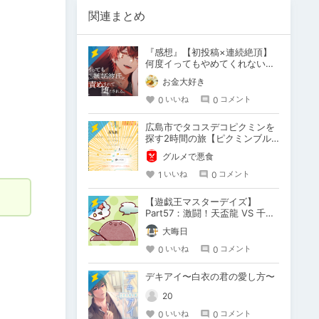
関連まとめ
『感想』【初投稿×連続絶頂】
何度イってもやめてくれない嫉
妬彼氏に激責めされて堕とされ
お金大好き
る。
0
0
いいね
コメント
広島市でタコスデコピクミンを
探す2時間の旅【ピクミンブル
ーム / Pikmin Bloom】
グルメで悪食
1
0
いいね
コメント
【遊戯王マスターデイズ】
Part57：激闘！天盃龍 VS 千年
D【架空デュエル】
大晦日
0
0
いいね
コメント
デキアイ〜白衣の君の愛し方〜
20
0
0
いいね
コメント