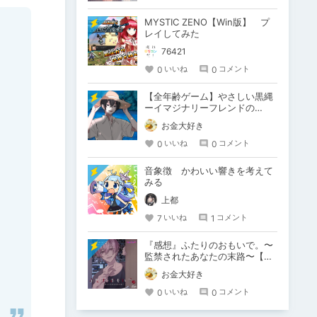
MYSTIC ZENO【Win版】 プ
レイしてみた
76421
0
0
いいね
コメント
【全年齢ゲーム】やさしい黒縄
ーイマジナリーフレンドの
「彼」と過ごすおぼんやすみー
お金大好き
た
0
0
いいね
コメント
音象徴 かわいい響きを考えて
みる
上都
7
1
いいね
コメント
『感想』ふたりのおもいで。〜
監禁されたあなたの末路〜【が
るまに限定特典付き】
お金大好き
0
0
いいね
コメント