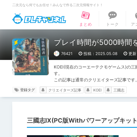
二次元なら何でもお任せ！みんなで作る二次元情報サイト！
DLチャンネル
まとめ
トーク
ア
プレイ時間が5000時
76421
投稿：2025.05.08
更新：
KOEI(現在のコーエーテクモゲームス)の
す。

この記事は通常のクリエイターズ記事です
登録タグ
クリエイターズ記事
KOEI
三國志
三國志Ⅸ(PC版Withパワーアップキッ