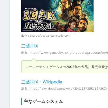
出典：
shared.fastly.steamstatic.com
三國志IX
出典: https://www.gamecity.ne.jp/products/products/ee
コーエーテクモゲームスの2003年の作品。発売当時は
三國志IX - Wikipedia
出典: https://ja.wikipedia.org/wiki/%E4%B8%89%E5%9
主なゲームシステム