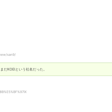
/new/san9/
まだKOEIという社名だった。
C%8B%E5%BF%97IX