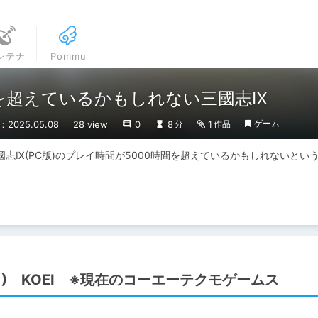
ンテナ
Pommu
間を超えているかもしれない三國志Ⅸ
ゲーム
2025.05.08
28 view
0
8
1
分
作品
三國志Ⅸ(PC版)のプレイ時間が5000時間を超えているかもしれないとい
。
ト) KOEI ※現在のコーエーテクモゲームス