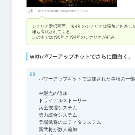
出典：
shared.fastly.steamstatic.com
シナリオ選択画面。184年のシナリオは張角と何進し
雄も淘汰されてくる。

この中では190年と194年のシナリオが好み。
withパワーアップキットでさらに面白く。
パワーアップキットで追加された事項の一部
中継点の追加

トライアルストーリー

兵士抜擢システム

勢力統合システム

登場武将のエディタシステム

新武将が数人追加
