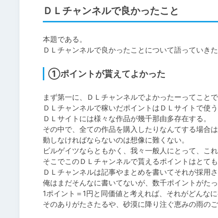
ＤＬチャンネルで良かったこと
本題である。

ＤＬチャンネルで良かったことについて語っていきた
①ポイントが貰えてよかった
まず第一に、ＤＬチャンネルでよかったーってことで
ＤＬチャンネルで稼いだポイントはＤＬサイトで使う
ＤＬサイトには様々な作品が幾千那由多存在する。

その中で、全ての作品を購入したりなんてする場合は
動しなければならないのは想像に難くない。

ビルゲイツならともかく、我々一般人にとって、これ
そこでこのＤＬチャンネルで貰えるポイントはとても
ＤＬチャンネルは記事やまとめを書いてそれが採用さ
俺はまだそんなに書いてないが、数千ポイントがたっ
1ポイント＝1円と同価値と考えれば、それがどんなに
そのありがたさたるや、砂漠に降り注ぐ恵みの雨のご