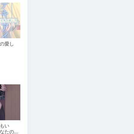
の愛し
もい
なたの末