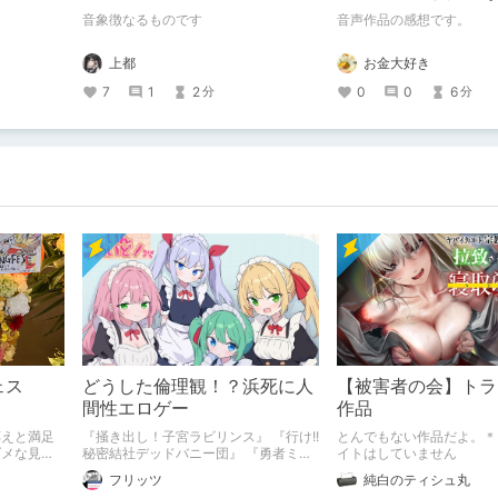
んやすみ
路〜【がるまに限定
音象徴なるものです
音声作品の感想です。
き】
上都
お金大好き
7
1
2
0
0
6
分
分
ェス
どうした倫理観！？浜死に人
【被害者の会】トラ
間性エロゲー
作品
応えと満足
『掻き出し！子宮ラビリンス』 『行け!!
とんでもない作品だよ。＊
ダメな見本
秘密結社デッドバニー団』 『勇者ミア
イトはしていません
とツンツン猫サキュバス ~それでも勇
フリッツ
純白のティシュ丸
者はコロせない!~』 『めいどいんめい