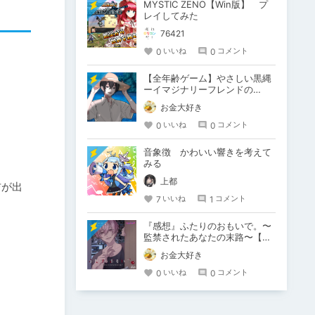
MYSTIC ZENO【Win版】 プ
レイしてみた
76421
0
0
いいね
コメント
【全年齢ゲーム】やさしい黒縄
ーイマジナリーフレンドの
「彼」と過ごすおぼんやすみー
お金大好き
0
0
いいね
コメント
音象徴 かわいい響きを考えて
みる
上都
吉が出
7
1
いいね
コメント
『感想』ふたりのおもいで。〜
監禁されたあなたの末路〜【が
るまに限定特典付き】
お金大好き
0
0
いいね
コメント