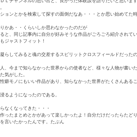
ＤＬチャンネルの思い出と、良かった体験談を語りたいと思います
。

ションとかを検索して探すの面倒だなあ・・・とか思い始めてた
りかあ・・くらいしか思わなかったのだが

ると、同じ記事内に自分が好みそうな作品がごろごろ紹介されてい
もジャストフィット！

凝らしてみると魂の交差するスピリットクロスフィールドだった
異なる人、今まで知らなかった世界からの使者など、様々な人物が書い
た気がした。

性癖モノにもいい作品があり、知らなかった世界がたくさんある
浸るようになったのである。

らなくなってきた・・・

作ったまとめとかがあって楽しかったよ！自分だけだったらたど
を言いたかったんです。たぶん