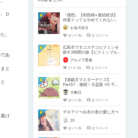
。

時、Ｄ
『感想』【初投稿×連続絶頂】
何度イってもやめてくれない嫉
妬彼氏に激責めされて堕とされ
お金大好き
る。
た。

0
0
いいね
コメント
広島市でタコスデコピクミンを
探す2時間の旅【ピクミンブル
のであ
ーム / Pikmin Bloom】
グルメで悪食
たまと
1
0
いいね
コメント
【遊戯王マスターデイズ】
こと
Part57：激闘！天盃龍 VS 千年
D【架空デュエル】
大晦日
0
0
いいね
コメント
デキアイ〜白衣の君の愛し方〜
り着け
20
0
0
いいね
コメント