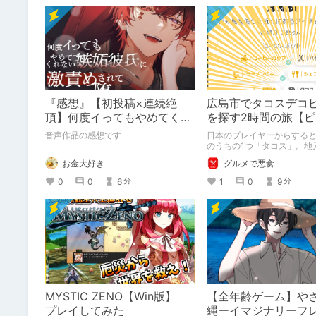
『感想』【初投稿×連続絶
広島市でタコスデコ
頂】何度イってもやめてくれ
を探す2時間の旅【
ない嫉妬彼氏に激責めされて
ブルーム / Pikmin B
音声作品の感想です
日本のプレイヤーからする
堕とされる。
のうちの1つ「タコス」。地
けられなかった男が広島で
お金大好き
グルメで悪食
送りします。ねくすと5月の
出かけの記録」。
0
0
6
1
0
9
分
分
MYSTIC ZENO【Win版】
【全年齢ゲーム】や
プレイしてみた
縄ーイマジナリーフ