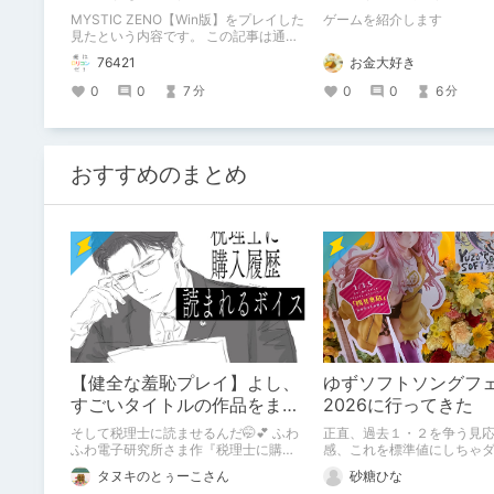
「彼」と過ごすおぼ
MYSTIC ZENO【Win版】をプレイした
ゲームを紹介します
ー
見たという内容です。 この記事は通常
のクリエイターズ記事です。
76421
お金大好き
0
0
7
0
0
6
分
分
おすすめのまとめ
【健全な羞恥プレイ】よし、
ゆずソフトソングフ
すごいタイトルの作品をまた
2026に行ってきた
買おう。【湧き上がる不健全
そして税理士に読ませるんだ🤭💕 ふわ
正直、過去１・２を争う見
な気持ち】
ふわ電子研究所さま作『税理士に購入
感、これを標準値にしちゃ
履歴読まれるボイス』の感想レビュー
かも
タヌキのとぅーこさん
砂糖ひな
です！