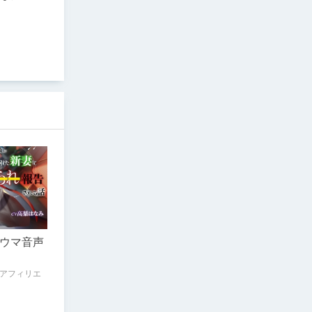
特典付
ウマ音声
アフィリエ