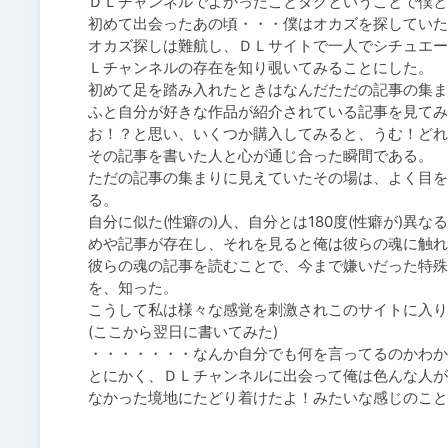
ＤＬチャンネルでよかったことタグということで僕と
初めて出会ったあの頃・・・僕はオカズを探していた
オカズ探しは難航し、ＤＬサイトで一人でシチュエー
Ｌチャンネルの存在を知り覗いてみることにした。

初めて足を踏み入れたときはなんだただの記事の集ま
ふと自分が好きな作品が紹介されている記事を見てみ
お！？と思い、いくつか購入してみると、うむ！どれ
その記事を書いた人と心が通じ合った瞬間である。

ただの記事の集まりに見えていたその場は、よく目を
る。

自分に似た(性癖の)人、自分とは180度(性癖が)
めや記事が存在し、それを見ると俺は彼らの魂に触れ
彼らの魂の記事を読むことで、今まで嫌いだった特殊
を、知った。

こうして私は様々な感覚を刺激されこのサイトに入り
(ここから翌日に書いてみた)

・・・・・・・なんか自分でも何を言ってるのかわか
とにかく、ＤＬチャンネルに出会って俺は色んな人が
なかった境地にたどり着けたよ！みたいな感じのこと