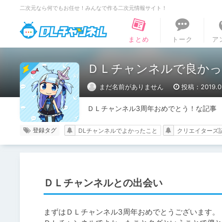
二次元なら何でもお任せ！みんなで作る二次元情報サイト！
DLチャンネル
まとめ
トーク
ア
ＤＬチャンネルで良か
まだ名前がありません
投稿：2019.0
ＤＬチャンネル3周年おめでとう！な記事
登録タグ
DLチャンネルでよかったこと
クリエイターズ
ＤＬチャンネルとの出会い
まずはＤＬチャンネル3周年おめでとうございます。
