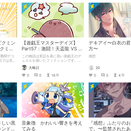
ピクミン
【遊戯王マスターデイズ】
デキアイ〜白衣の君
ピクミン
Part57：激闘！天盃龍 VS 千
方〜
loom】
年D【架空デュエル】
と難関デコ
この物語は実話を基に熱い遊戯王のデ
感想
元では見つ
ュエルを描いたフィクションです。
探す旅をお
（自分用メモ：2025-05-14）
大晦日
20
テーマ「お
0
0
16
0
0
4
分
分
さしい黒
音象徴 かわいい響きを考え
『感想』ふたりのお
レンドの
てみる
で。〜監禁されたあ