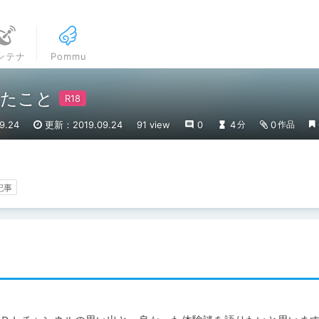
ンテナ
Pommu
ったこと
9.24
更新：2019.09.24
91 view
0
4
0
分
作品
記事