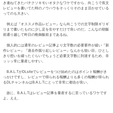
き連ねてきたバチクソキモいオタクなワケですから、向こうで長文
レビューを書いてた時のノウハウをそっくりそのまま活かせている
ってのも大きい。

　例えば『オススメ作品レビュー』なら向こうでの文字制限ギリギ
リまで書いたものに少し足を生やすだけで良いのだ。こんなの朝飯
前通り越して昨日の晩御飯前まであるね。

　個人的には通常のレビュー記事より文字数の必要要件が緩い『新
作レビュー』『過去作掘り起しレビュー』なんかも狙い目。ひとし
きり想いを綴ったぐらいでちょうど必要文字数に到達するため、非
ッッッ常に量産しやすい。

　B.A.L.TがDLsiteでレビューをつけ始めたのはポイント報酬がき
っかけですし、レビューで得られる報酬よりも多くの報酬が得られ
るDLチャンネルはB.A.L.Tにとって非常に都合が良い。

　故に、B.A.L.Tはレビュー記事を量産するに至っているワケです
よ。ええ。