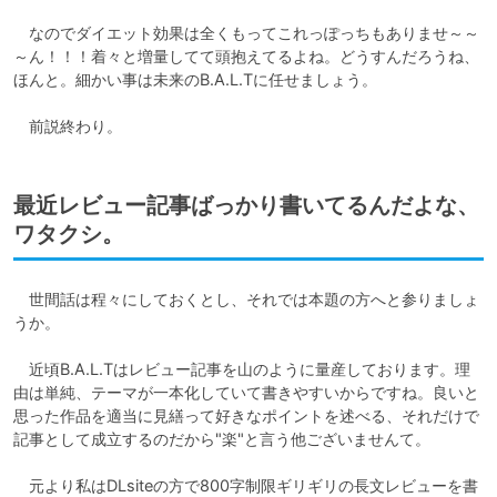
　なのでダイエット効果は全くもってこれっぽっちもありませ～～
～ん！！！着々と増量してて頭抱えてるよね。どうすんだろうね、
ほんと。細かい事は未来のB.A.L.Tに任せましょう。

　前説終わり。
最近レビュー記事ばっかり書いてるんだよな、
ワタクシ。
　世間話は程々にしておくとし、それでは本題の方へと参りましょ
うか。

　近頃B.A.L.Tはレビュー記事を山のように量産しております。理
由は単純、テーマが一本化していて書きやすいからですね。良いと
思った作品を適当に見繕って好きなポイントを述べる、それだけで
記事として成立するのだから"楽"と言う他ございませんて。

　元より私はDLsiteの方で800字制限ギリギリの長文レビューを書