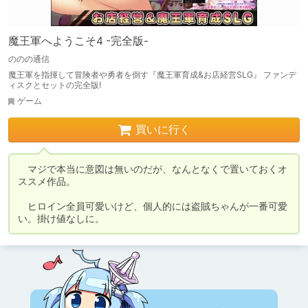
魔王軍へようこそ4 -完全版-
ののの通信
魔王軍を指揮して冒険者や勇者を倒す『魔王軍育成&お店経営SLG』 ファンデ
ィスクとセットの完全版!
ゲーム
買いに行く
　マジで本当に意図は無いのだが、なんとなくで置いておくオ
ススメ作品。

　ヒロイン全員可愛いけど、個人的には盗賊ちゃんが一番可愛
い。掛け値なしに。