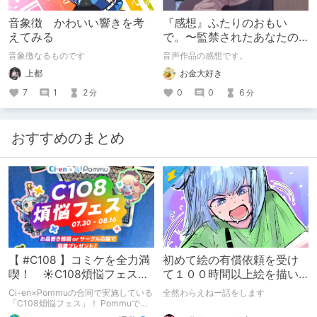
音象徴 かわいい響きを考
『感想』ふたりのおもい
えてみる
で。〜監禁されたあなたの
末路〜【がるまに限定特典
音象徴なるものです
音声作品の感想です。
付き】
上都
お金大好き
7
1
2
0
0
6
分
分
おすすめのまとめ
【 #C108 】コミケを全力満
初めて絵の有償依頼を受け
喫！ ☀C108煩悩フェス☀
て１００時間以上絵を描い
Pommu版のご案内
た話
Ci-en×Pommuの合同で実施している
全然わらえねー話をします
「C108煩悩フェス」！ Pommuでの
参加方法について、改めてこちらでも