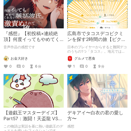
『感想』【初投稿×連続絶
広島市でタコスデコピクミ
頂】何度イってもやめてく
ンを探す2時間の旅【ピクミ
れない嫉妬彼氏に激責めさ
ンブルーム / Pikmin
音声作品の感想です
日本のプレイヤーからすると難関デコ
れて堕とされる。
Bloom】
のうちの1つ「タコス」。地元では見
つけられなかった男が広島で探す旅を
お金大好き
グルメで悪食
お送りします。ねくすと5月のテーマ
「お出かけの記録」。
0
0
6
1
0
9
分
分
【遊戯王マスターデイズ】
デキアイ〜白衣の君の愛し
Part57：激闘！天盃龍 VS
方〜
千年D【架空デュエル】
この物語は実話を基に熱い遊戯王のデ
感想
ュエルを描いたフィクションです。