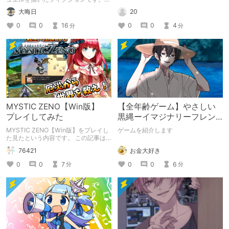
（自分用メモ：2025-05-14）
20
大晦日
0
0
4
0
0
16
分
分
MYSTIC ZENO【Win版】
【全年齢ゲーム】やさしい
プレイしてみた
黒縄ーイマジナリーフレン
ドの「彼」と過ごすおぼん
MYSTIC ZENO【Win版】をプレイし
ゲームを紹介します
やすみー
た見たという内容です。 この記事は
通常のクリエイターズ記事です。
お金大好き
76421
0
0
6
0
0
7
分
分