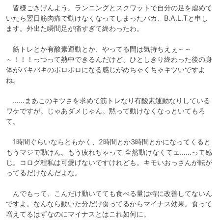
　皆様ごきげんよう。ランニングとスクワットで自分の足を虐めて
いたら翌日筋肉痛で動けなくなってしまったバカ、B.A.L.Tと申し
ます。外出た瞬間足が痛すぎて終わったわ。

　筋トレとか有酸素運動とか、やってる間は気持ちえぇ～～
～！！！っつって熱中できるんだけど、ひとしきり終わった後の身
体がバキバキのボロボロになる感じがめちゃくちゃキツいですよ
ね。

　……まあこのキツさを求めて筋トレなり有酸素運動なりしている
ワケですが。じゃあダメじゃん。黙って動けなくなっといてもろ
て。

　1時間ぐらいならともかく、2時間とか3時間とかになってくると
もうマジで動けん。もう疲れちゃって 全然動けなくてェ……って感
じ。コログ程私は可愛げないですけれども。キモいおっさんが転が
ってるだけなんだよな。

　んでもって、こんだけ動いてても食べる量は特に改善してないん
ですよ。なんなら動いた分だけ食ってるからマイナス効果。食って
増えてるはずなのにマイナスとはこれ如何に。
