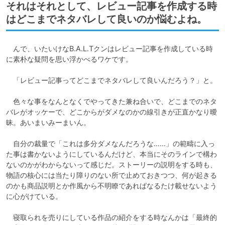
それはそれとして、レビュー記事を作成する時
はどこまでネタバレして良いのか悩むよね。
　んで、いたいけなB.A.L.Tクンはレビュー記事を作成している時
に素朴な疑問を思い浮かべるワケです。

　「レビュー記事ってどこまでネタバレして良いんだろう？」と。

　色々な事をなんとなくでやってきた兼ね合いで、どこまでのネタ
バレがオッケーで、どこからがダメなのかの線引きが正直かなり曖
昧。あいまいみーまいん。

　自分の裁量で「これは多分ダメなんだろうな……」の範疇に入っ
た事は書かないようにしているんだけど、本当にそのラインで構わ
ないのかがわからないって感じだ。ストーリーの説明をする時も、
物語の核心には当たり障りのない所で止めておきつつ、何が起きる
のかも商品説明とか作風から不明瞭であればなるたけ載せないよう
に心がけている。

　寝取られを売りにしている作品の紹介をする時なんかは「最終的