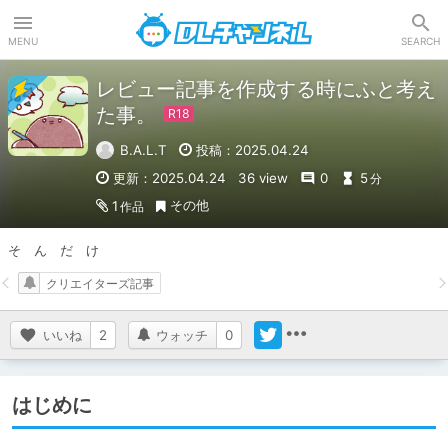
DLチャンネル
MENU
SEARCH
レビュー記事を作成する時にふと考え
た事。
B.A.L.T
投稿：2025.04.24
更新：2025.04.24
36 view
0
5
分
その他
1
作品
そ　ん　だ　け
クリエイターズ記事
いいね
2
ウォッチ
0
はじめに