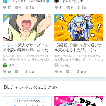
三代目しこぼうず
DLチャンネル・Pommu運営
ご案内いたします！
41
6
9
17
0
2
分
分
イラスト素人がサイズフェ
【実話】交際2ヶ月で逆アナ
チ小説の専属絵師になった
ル責めをされた話。【ペニ
お話
バン】
私が絵師となり、挫折するまでの物
彼女との交際2ヶ月目でお尻を責めら
語。 興味を持ったら、小説の方も読
れる事になった男のお話です。 らい
んで欲しいなって感じ 私の絵を使っ
た。のエチエチ体験談#2【逆アナ
鉄棒
らいた。
てくれてる小説書きさんのページＵＲ
ル】
Ｌ
10
1
9
21
0
8
分
分
https://www.pixiv.net/users/341489
73/novels?p=1
DLチャンネル公式まとめ