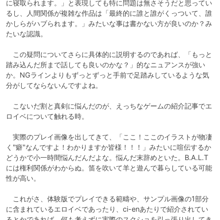
に寝取られます。」と表現しても特に問題は無さそうだと思ってい
るし、人間関係が複雑な作品は「最終的に誰と誰がくっついて、誰
かしらがハブられます。」みたいな事は書かない方が良いのか？み
たいな認識。

　この疑問についてさらに具体的に説明するのであれば、「もっと
踏み込んだ所まで話しても良いのかな？」的なニュアンスが強い
か。NGラインよりもずっとずっと手前で足踏みしているような気
分がしてならないんですよね。

　こないだ割と真剣に悩んだのが、えっちなゲームの紹介記事でエ
ロイベについて触れる時。

　実際のプレイ画像を出してきて、「ここ！ここのイラストが物凄
く"癖"なんですよ！わかりますか皆様！！！」みたいに喧伝するか
どうかで小一時間悩んだんだよな。悩んだ末辞めといた。B.A.L.T
には権利関係がわからぬ。笛を吹いて羊と遊んで暮らしている可能
性が高い。

　これがさ、体験版でプレイできる範疇や、サンプル画像の1部分
に含まれているエロイベであったり、ci-enあたりで紹介されてい
るとかであれば、何も考えずに実際のスクショを引っ張り出してき