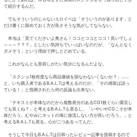
て紹介するんだ。

　でもそういうのじゃないエロイベは「そういうのがあります」と
だけ書くに留めておく方が良さそうな気がしてならない。

　本当は「見てくださいよ奥さん！ココとココとココ！良いでしょ
～～～？？？」としたい気持ちでいっぱいなのだが、「なんとなく
ダメそう」という理由で押しとどめている。

　これがなんとも形容しがたい気分になるんだよな。

　「スクショ1枚程度なら商品価値を損なわないくないか？」……
と、いち購入者であるB.A.L.Tは考えるのだが、「その感覚は誤っ
ている！」と指摘されたら何の反論も出来ない。

　「テキストが本体なのだから複数差分のあるCG1枚ぐらい露呈し
ても良くね？」と考えるB.A.L.Tも居るし、「いやいやCGこそが本
体だろう。むやみにネットの海に放流しない方が良いだろう。」と
考えるB.A.L.Tも居る。心が二つあるってんだ。

　そうして今日もB.A.L.Tは日和ったレビュー記事を投稿するので