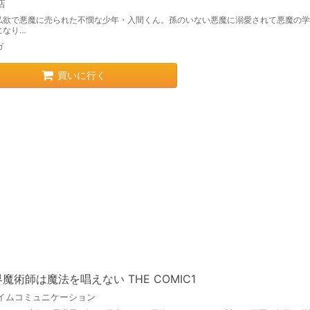
店
私欲で悪魔に売られた不憫な少年・入間くん。孫のいない悪魔に溺愛されて悪魔の学
になり…
ガ
買いに行く
魔術師は魔法を唱えない THE COMIC1
イムコミュニケーション