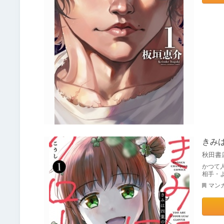
きみ
秋田書
かつて
相手・
マン