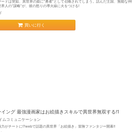
ヤードは突如、異世界の姫に“勇者”として召喚されてしまう。詰んだ王国、無能な仲
世界人の“謀略”が、彼の怒りの導火線に火をつける!
ガ
買いに行く
ーイング 最強漫画家はお絵描きスキルで異世界無双する!1
イムコミュニケーション
力がチートに!?webで話題の異世界「お絵描き」冒険ファンタジー開幕!!