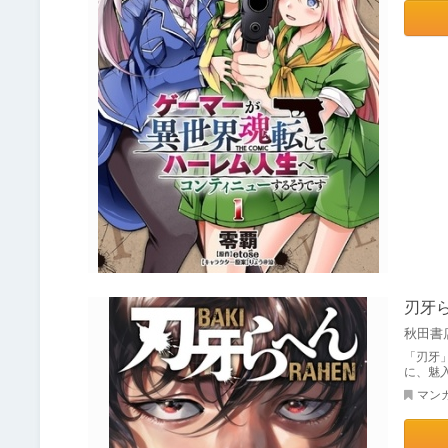
刃牙
秋田書
「刃牙
に、魅
マン