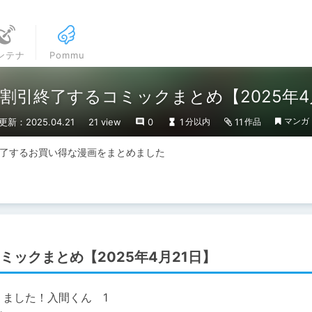
ンテナ
Pommu
引終了するコミックまとめ【2025年4
マンガ
更新：2025.04.21
21 view
0
1
11
分以内
作品
ル終了するお買い得な漫画をまとめました
ックまとめ【2025年4月21日】
りました！入間くん 1