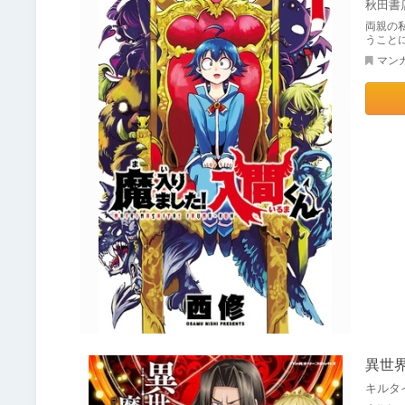
秋田書
両親の
うこと
マン
異世界
キルタ