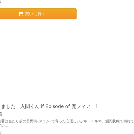
ガ
買いに行く
ました！入間くん if Episode of 魔フィア 1
店
犯罪は当たり前の貧民街-スラム-で育った心優しい少年・イルマ。瀕死状態で倒れ
ア組…
ガ