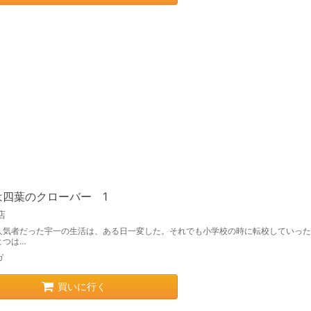
は四葉のクローバー 1
店
人気者だった宇一の生活は、ある日一変した。それでも小学校の時に転校していった
よつは…
ガ
買いに行く