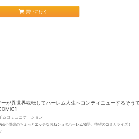
買いに行く
マーが異世界魂転してハーレム人生へコンティニューするそ
COMIC1
イムコミュニケーション
Web小説発のちょっとエッチなおねショタハーレム物語、待望のコミカライズ！
ガ