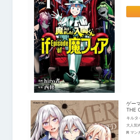
ゲー
THE 
キルタ
大人気
マン