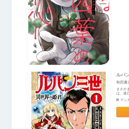
ルパン
秋田書
まさか
は、逃
マン