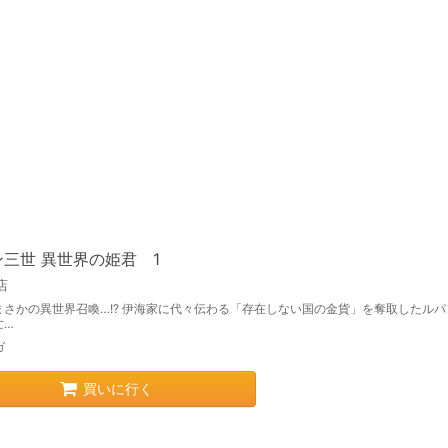
三世 異世界の姫君 1
店
まさかの異世界召喚…!? 伊海家に代々伝わる「存在しない国の金貨」を奪取したルパ
亡…
ガ
買いに行く