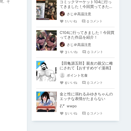
間。そ
コミックマーケット104に行っ
てきました！今回買ってきた作
品を紹介！③
さじ＠高温注意
1
0
いいね
コメント
C104に行ってきました！今回買
ってきた作品を紹介！
さじ＠高温注意
3
0
いいね
コメント
【田亀源五郎】親友の親父に雌
にされて【おすすめゲイ漫画】
ポイント乞食
6
0
いいね
コメント
金と性に溺れるみゆきちゃんの
エッチな表情がたまらない
wwpo
5
0
いいね
コメント