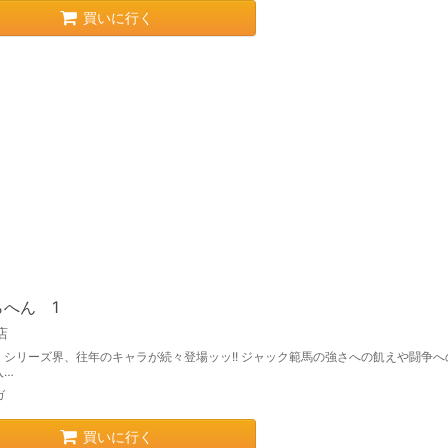
買いに行く
らへん 1
店
」シリーズ界、往年のキャラが続々登場ッッ!! ジャック範馬の強さへの飢えや闘争へ
入…
ガ
買いに行く