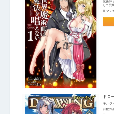
魔術師
して異
マン
ドロ
キルタ
前世の画