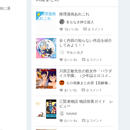
校に通
推理漫画あれこれ
名もなき紳士超人
15
0
いいね
コメント
全く内容の知らない作品を紹介
してみよう！！
マルシカク
0
0
いいね
コメント
川原正敏先生の処女作「パラダ
イス学園」（少年誌エロコメデ
ィ漫画）を語りたい
エロ画像まとめ君【高解像度・実用性重視】
8
0
いいね
コメント
三賢者物語 物語前夜ガイド レ
ビュー
rururur
0
0
いいね
コメント