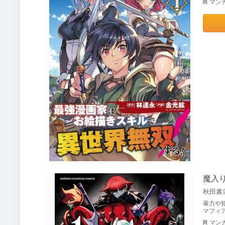
マン
魔入り
秋田書
暴力や
マフィ
マン