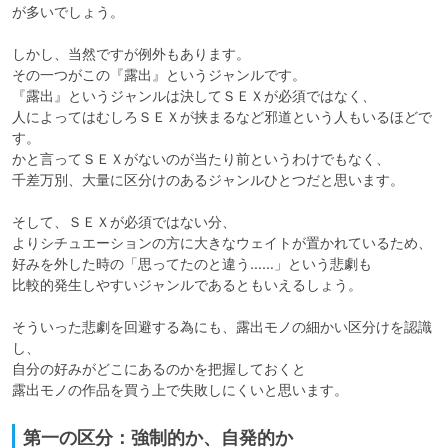
が多いでしょう。

しかし、当然ですが例外もあります。

その一つがこの『露出』というジャンルです。

『露出』というジャンルは決してＳＥＸが必須ではなく、

人によってはむしろＳＥＸが挟まるなど邪道という人もいるほどで
す。

かと言ってＳＥＸがないのが当たり前というわけでもなく、

千差万別、大量に区分けのあるジャンルひとつだと思います。

そして、ＳＥＸが必須ではない分、

よりシチュエーションの方に大きなウェイトが置かれているため、

好みを外した時の「思ってたのと違う……」という悲劇も

比較的発生しやすいジャンルであるともいえるしょう。

そういった悲劇を回避する為にも、露出モノの細かい区分けを認識
し、

自分の好みがどこにあるのかを把握しておくと

露出モノの作品を買う上で失敗しにくいと思います。
第一の区分：強制的か、自発的か