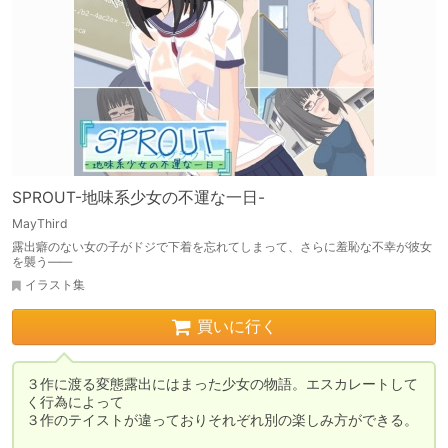
SPROUT-地味系少女の不運な一日-
MayThird
露出癖のない女の子がドジで下着を忘れてしまって、さらに羞恥な不幸が彼女
を襲う――
イラスト集
買いに行く
３作に渡る変態露出にはまった少女の物語。エスカレートして
く行為によって

３作のテイストが違っておりそれぞれ別の楽しみ方ができる。
