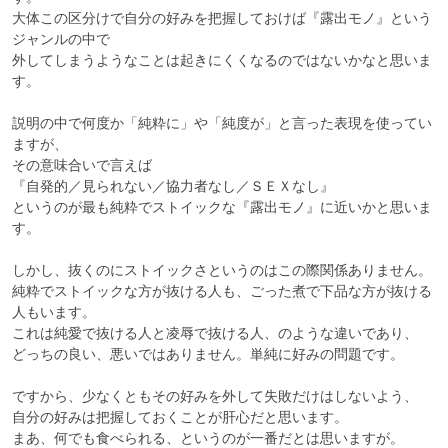
大体この区分けで自分の好みを把握しておけば『露出モノ』という
ジャンルの中で

外してしまうようなことは起きにくくなるのではないかなと思いま
す。

説明の中で何度か「純粋に」や「純度が」と言った表現を使ってい
ますが、

その意味合いで言えば

『自発的／見られない／協力者なし／ＳＥＸなし』

というのが最も純粋でストイックな『露出モノ』に近いかと思いま
す。

しかし、抜くのにストイックさというのはこの際関係ありません。

純粋でストイックな方が抜ける人も、ごった煮で下品な方が抜ける
人もいます。

これは純愛で抜ける人と凌辱で抜ける人、のような違いであり、

どっちの良い、悪いではありません。単純に好みの問題です。

ですから、少なくともその好みを外して失敗だけはしないよう、

自分の好みは把握しておくことが肝心だと思います。

まあ、何でも食べられる、というのが一番だとは思いますが。