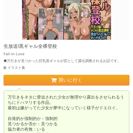
生放送!黒ギャル全裸登校
Fall-in-Love
●万引きが見つかった巨乳黒ギャルが罰として露出調教されるお話です。
イラスト集
買いに行く
万引きをネタに脅迫された少女が無理やり露出をさせられるう
ちにドハマリする作品。

最初は嫌がってた少女が夢中になっていく様子がドエロイ。

自発的か強制的か：強制的

見つかるか否か：見つかる

協力者の有無：いる
