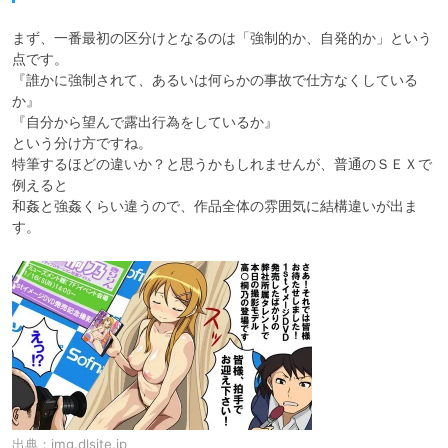
まず、一番最初の区分けとなるのは「強制的か、自発的か」という
点です。

『誰かに強制されて、あるいは何らかの事故で仕方なくしている
か』

『自分から望んで露出行為をしているか』

という分け方ですね。

特筆するほどの違いか？と思うかもしれませんが、普通のＳＥＸで
例えると

和姦と強姦くらい違うので、作品全体の雰囲気に結構違いが出ま
出典：
img.dlsite.jp