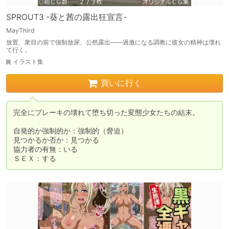
SPROUT3 -葵と茜の露出狂宣言-
MayThird
放置、衆目の前で強制放尿、公然露出――過激になる調教に彼女の精神は壊れ
て行く。
イラスト集
買いに行く
完全にブレーキの壊れて堕ち切った変態少女たちの結末。

自発的か強制的か：強制的（脅迫）

見つかるか否か：見つかる

協力者の有無：いる

ＳＥＸ：する