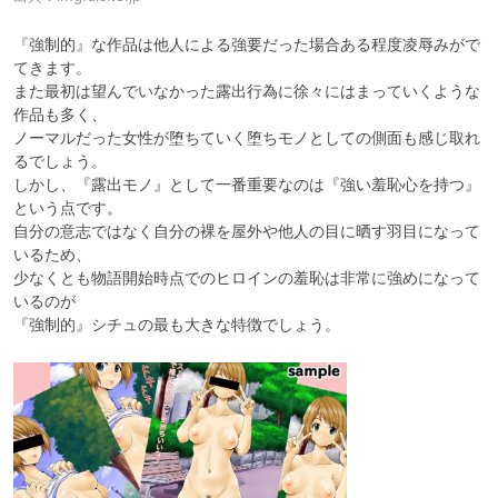
『強制的』な作品は他人による強要だった場合ある程度凌辱みがで
てきます。

また最初は望んでいなかった露出行為に徐々にはまっていくような
作品も多く、

ノーマルだった女性が堕ちていく堕ちモノとしての側面も感じ取れ
るでしょう。

しかし、『露出モノ』として一番重要なのは『強い羞恥心を持つ』
という点です。

自分の意志ではなく自分の裸を屋外や他人の目に晒す羽目になって
いるため、

少なくとも物語開始時点でのヒロインの羞恥は非常に強めになって
いるのが

『強制的』シチュの最も大きな特徴でしょう。