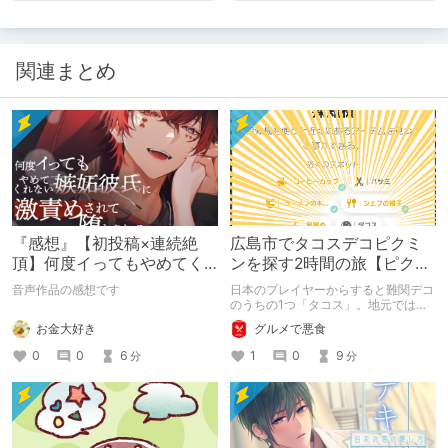
関連まとめ
『感想』【初投稿×連続絶
広島市でタコスデコピクミ
頂】何度イってもやめてく
ンを探す2時間の旅【ピクミ
れない嫉妬彼氏に激責めさ
ンブルーム / Pikmin
音声作品の感想です
日本のプレイヤーからすると難関デコ
れて堕とされる。
Bloom】
のうちの1つ「タコス」。地元では見
つけられなかった男が広島で探す旅を
お金大好き
グルメで悪食
お送りします。ねくすと5月のテーマ
「お出かけの記録」。
0
0
6
1
0
9
分
分