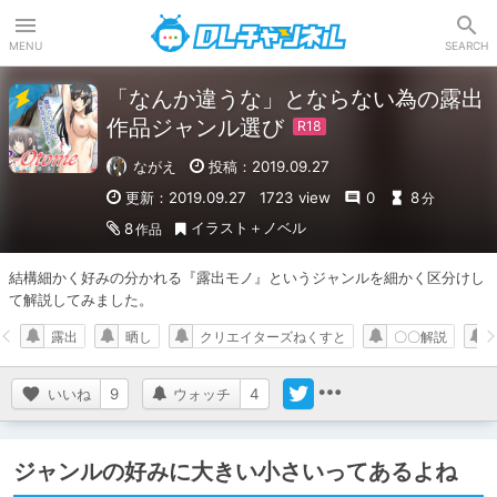
DLチャンネル
MENU
SEARCH
「なんか違うな」とならない為の露出
作品ジャンル選び
ながえ
投稿：2019.09.27
更新：2019.09.27
1723 view
0
8
分
イラスト＋ノベル
8
作品
結構細かく好みの分かれる『露出モノ』というジャンルを細かく区分けし
て解説してみました。
露出
晒し
クリエイターズねくすと
〇〇解説
いいね
9
ウォッチ
4
ジャンルの好みに大きい小さいってあるよね