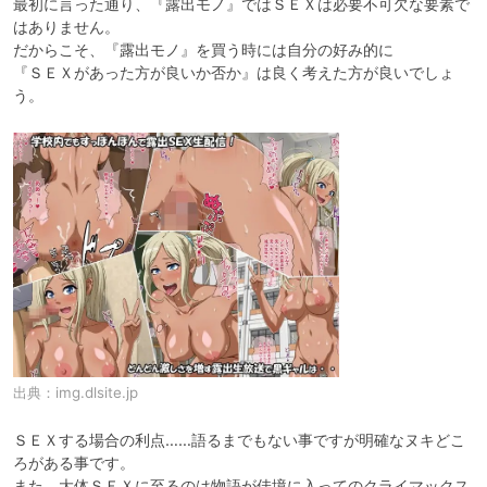
最初に言った通り、『露出モノ』ではＳＥＸは必要不可欠な要素で
はありません。

だからこそ、『露出モノ』を買う時には自分の好み的に

『ＳＥＸがあった方が良いか否か』は良く考えた方が良いでしょ
う。
出典：
img.dlsite.jp
ＳＥＸする場合の利点……語るまでもない事ですが明確なヌキどこ
ろがある事です。

また、大体ＳＥＸに至るのは物語が佳境に入ってのクライマックス