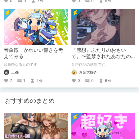
0
0
6
0
0
7
分
分
音象徴 かわいい響きを考
『感想』ふたりのおもい
えてみる
で。〜監禁されたあなたの
末路〜【がるまに限定特典
音象徴なるものです
音声作品の感想です。
付き】
上都
お金大好き
7
1
2
0
0
6
分
分
おすすめのまとめ