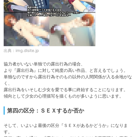
出典：
img.dlsite.jp
協力者がいない単独での露出行為の場合、

より『露出行為』に対して純度の高い作品、と言えるでしょう。

単独なのですから露出行為そのもの以外の人間関係が入る余地がな
く、

露出行為をいそしむ少女を愛でる事に終始することになります。

傾向として少女の心理描写を描くものが多いように思います。
第四の区分：ＳＥＸするか否か
そして、いよいよ最後の区分『ＳＥＸがあるかどうか』になりま
す。
