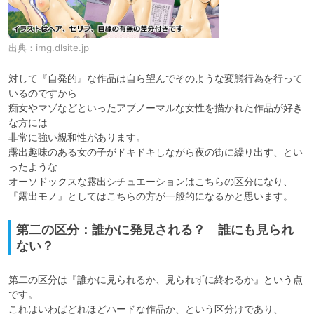
出典：
img.dlsite.jp
対して『自発的』な作品は自ら望んでそのような変態行為を行って
いるのですから

痴女やマゾなどといったアブノーマルな女性を描かれた作品が好き
な方には

非常に強い親和性があります。

露出趣味のある女の子がドキドキしながら夜の街に繰り出す、とい
ったような

オーソドックスな露出シチュエーションはこちらの区分になり、

『露出モノ』としてはこちらの方が一般的になるかと思います。
第二の区分：誰かに発見される？ 誰にも見られ
ない？
第二の区分は『誰かに見られるか、見られずに終わるか』という点
です。

これはいわばどれほどハードな作品か、という区分けであり、
