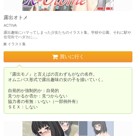
露出オトメ
ACTIVA
露出趣味にハマってしまった少女たちのイラスト集。学校や公園、それに駅や
住宅街でハダカに…。
イラスト集
買いに行く
『露出モノ』と言えばの言わずもがなの名作。

オムニバス形式で露出趣味の女の子を描いていく。

自発的か強制的か：自発的

見つかるか否か：見つからない

協力者の有無：いない（一部例外有）

ＳＥＸ：しない