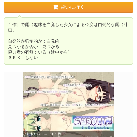
買いに行く
１作目で露出趣味を自覚した少女による今度は自発的な露出計
画。

自発的か強制的か：自発的

見つかるか否か：見つかる

協力者の有無：いる（途中から）

ＳＥＸ：しない