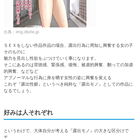
出典：
img.dlsite.jp
ＳＥＸをしない作品作品の場合、露出行為に周知し興奮する女の子
そのものに

魅力を見出し性欲をぶつけていく事になります。

そこにあるのは背徳感、緊張感、後悔、被虐的興奮、翻っての加虐
的興奮、などなど

アブノーマルな行為に身を晒す女性の姿に興奮を覚える

これぞ『露出性癖』というべき純粋な『露出モノ』としての作品に
なるでしょう。
好みは人それぞれ
というわけで、大体自分が考える『露出モノ』の大きな区分けで
す。
