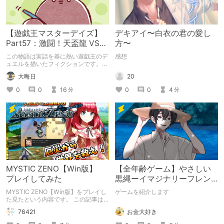
【遊戯王マスターデイズ】
デキアイ〜白衣の君の愛し
Part57：激闘！天盃龍 VS
方〜
千年D【架空デュエル】
この物語は実話を基に熱い遊戯王のデ
感想
ュエルを描いたフィクションです。
（自分用メモ：2025-05-14）
20
大晦日
0
0
4
0
0
16
分
分
MYSTIC ZENO【Win版】
【全年齢ゲーム】やさしい
プレイしてみた
黒縄ーイマジナリーフレン
ドの「彼」と過ごすおぼん
MYSTIC ZENO【Win版】をプレイし
ゲームを紹介します
やすみー
た見たという内容です。 この記事は
通常のクリエイターズ記事です。
お金大好き
76421