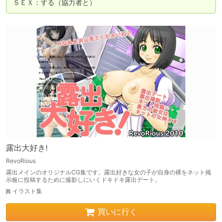
ＳＥＸ：する（協力者と）
露出大好き!
RevoRious
露出メインのオリジナルCG集です。露出好きな女の子が自身の裸をネット掲
示板に投稿するために撮影しにいくドキドキ露出デート。
イラスト集
買いに行く