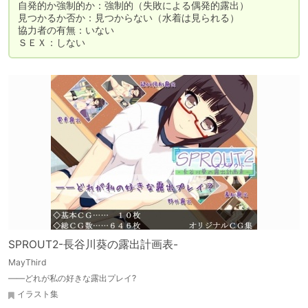
自発的か強制的か：強制的（失敗による偶発的露出）

見つかるか否か：見つからない（水着は見られる）

協力者の有無：いない

ＳＥＸ：しない
SPROUT2-長谷川葵の露出計画表-
MayThird
――どれが私の好きな露出プレイ?
イラスト集