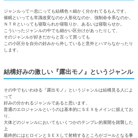
ジャンルって一息にっても結構色々細かく分かれてるもんです。

催眠といっても常識改変なのか人形化なのか、強制命令系なのか。

ＮＴＲといっても寝取られか寝取りか、あるいは寝取らせか。

こういったジャンルの中でも細かい区分けがあったりして、

そのジャンルが好きだからと言って買っても

この小区分を自分の好みから外していると意外とハマらなかったり
します。
結構好みの激しい『露出モノ』というジャンル
その中でもいわゆる『露出モノ』というジャンルは結構見る人によ
って

好みの分かれるジャンルであると思います。

普通のエロジャンルというのは基本的にＳＥＸをメインに据えてお
り、

大体どのジャンルにおいてもいくつかのテンプレ的展開を踏襲した
上

最終的にはヒロインとＳＥＸして射精するところがゴールとなる事