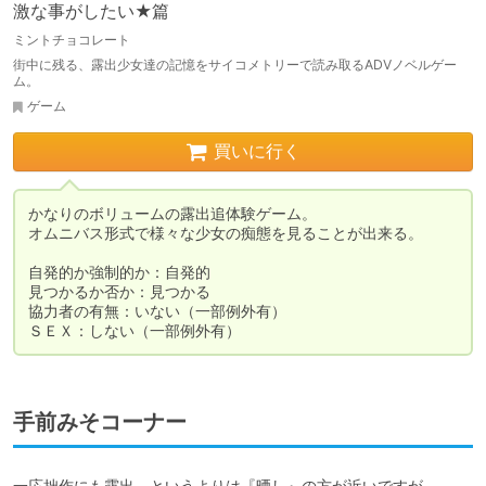
激な事がしたい★篇
ミントチョコレート
街中に残る、露出少女達の記憶をサイコメトリーで読み取るADVノベルゲー
ム。
ゲーム
買いに行く
かなりのボリュームの露出追体験ゲーム。

オムニバス形式で様々な少女の痴態を見ることが出来る。

自発的か強制的か：自発的

見つかるか否か：見つかる

協力者の有無：いない（一部例外有）

ＳＥＸ：しない（一部例外有）
手前みそコーナー
一応拙作にも露出、というよりは『晒し』の方が近いですが
