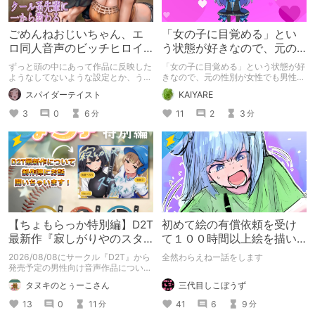
ごめんねおじいちゃん、エ
「女の子に目覚める」とい
ロ同人音声のビッチヒロイ
う状態が好きなので、元の
ンに名前使って～過去作品
性別が女性でも男性でも問
ずっと頭の中にあって作品に反映した
「女の子に目覚める」という状態が好
コンセプトを思い出そう～
題ない話
ようなしてないような設定とか、うち
きなので、元の性別が女性でも男性で
のヒロイン達の名づけの法則とかを頭
も問題ない話
スパイダーテイスト
KAIYARE
の中の映●研の金●さんに「そこにあ
っちゃいけねえんだよ」といわれたの
3
0
6
11
2
3
分
分
でとりあえず垂れ流します。
【ちょもらっか特別編】D2T
初めて絵の有償依頼を受け
最新作『寂しがりやのスタ
て１００時間以上絵を描い
ーダストと触れあって』制
た話
2026/08/08にサークル『D2T』から
全然わらえねー話をします
作陣にインタビュー！🎤
発売予定の男性向け音声作品について
逆神ラニさんと不束こけしさんにお話
三代目しこぼうず
タヌキのとぅーこさん
聞いちゃいました！夏コミに関する告
知もあります！
41
6
9
13
0
11
分
分