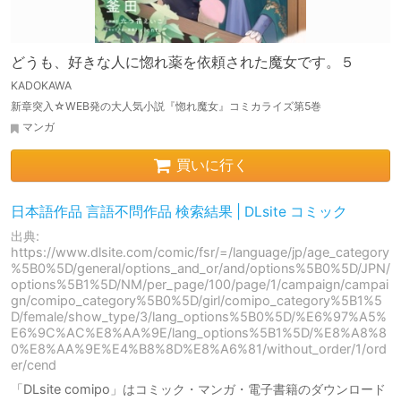
どうも、好きな人に惚れ薬を依頼された魔女です。５
KADOKAWA
新章突入☆WEB発の大人気小説『惚れ魔女』コミカライズ第5巻
マンガ
買いに行く
日本語作品 言語不問作品 検索結果 | DLsite コミック
出典:
https://www.dlsite.com/comic/fsr/=/language/jp/age_category
%5B0%5D/general/options_and_or/and/options%5B0%5D/JPN/
options%5B1%5D/NM/per_page/100/page/1/campaign/campai
gn/comipo_category%5B0%5D/girl/comipo_category%5B1%5
D/female/show_type/3/lang_options%5B0%5D/%E6%97%A5%
E6%9C%AC%E8%AA%9E/lang_options%5B1%5D/%E8%A8%8
0%E8%AA%9E%E4%B8%8D%E8%A6%81/without_order/1/ord
er/cend
「DLsite comipo」はコミック・マンガ・電子書籍のダウンロード