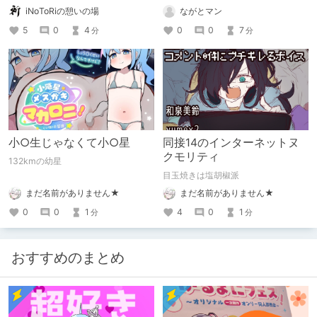
でリア充クラスメイトをまとめて買い
iNoToRiの憩いの場
ながとマン
取ってみた』をご紹介！ サンプル画
像のみ使っているのでネタバレはあり
5
0
4
0
0
7
分
分
ません！！
小○生じゃなくて小○星
同接14のインターネットヌ
クモリティ
132kmの幼星
目玉焼きは塩胡椒派
まだ名前がありません★
まだ名前がありません★
0
0
1
4
0
1
分
分
おすすめのまとめ