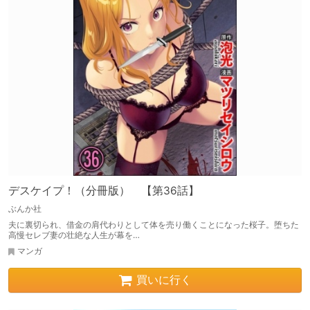
デスケイプ！（分冊版） 【第36話】
ぶんか社
夫に裏切られ、借金の肩代わりとして体を売り働くことになった桜子。堕ちた
高慢セレブ妻の壮絶な人生が幕を…
マンガ
買いに行く