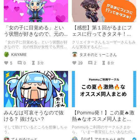
「女の子に目覚める」とい
【感想】第１回がるまにフ
う状態が好きなので、元の
ェスに行ってきタヌキ！
性別が女性でも男性でも問
【レポ】
「女の子に目覚める」という状態が好
クリエイターさんもユーザーさんもみ
題ない話
きなので、元の性別が女性でも男性で
んな実在するんだ……
も問題ない話
KAIYARE
タヌキのとぅーこさん
5
0
3
29
2
8
分
分
みんなは可哀そうなので抜
【Pommu発！】この夏🔥激
ける？ 抜けない？
熱🔥なオススメ同人まと
め！ その1
そして助けているところを想像しちゃ
Pommuをご利用のサークルさまか
う。
ら、「いま一番宣伝したいあなたの
DLsite作品」を募りました！ この夏
てんがるはっと
【公式】アテナちゃん＠DLチャンネル