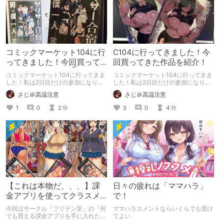
コミックマーケット104に行
C104に行ってきました！今
ってきました！今回買って
回買ってきた作品を紹介！
きた作品を紹介！③
コミックマーケット104に行ってきま
コミックマーケット104に行ってきま
した！私は2日目だけの参加になりま
した！私は2日目だけの参加になりま
したが、やっぱり楽しかったです！
したが、やっぱり楽しかったです！
さじ＠高温注意
さじ＠高温注意
今回はその買ってきた新刊の紹介をし
今回はその買ってきた新刊の紹介をし
たいと思います。 そして今回はその
たいと思います。
1
0
2
3
0
4
分
分
第三弾！これで紹介は最後になります
ので、是非見てください！
【これは本物だ、、、】課
日々の疲れは「ママハラ」
金アプリを使ってクラスメ
で！
イト＋その母親とヤっちゃ
今回はサークル『フリテン堂』の『何
ママハラスメントならいくらでも受け
うハナシ【フリテン堂】
でも買える課金アプリを手に入れたの
てよい