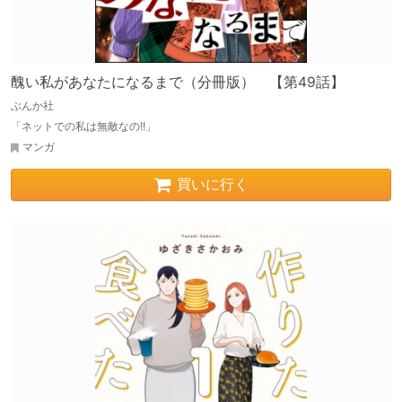
醜い私があなたになるまで（分冊版） 【第49話】
ぶんか社
「ネットでの私は無敵なの!!」
マンガ
買いに行く