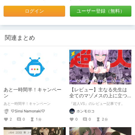
ログイン
ユーザー登録（無料）
関連まとめ
あと一時間半！キャンペー
【レビュー】主なる先生は
ン
全てのマゾメスの上に立つ
『超人VS』
あと一時間半！キャンペーン
『超人VS』のレビュー記事です。
♡Sinsi Namonaki♡
ホンモロコ
2
0
1
0
0
2
分
分