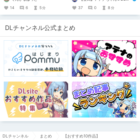
🔥激熱🔥な作品ばかり！あなたがまだ
出会っていない、運命の作品が見つか
14
6
5
37
0
8
分
分
るかも！
DLチャンネル公式まとめ
DLチャンネル
まとめ
【おすすめ10作品】