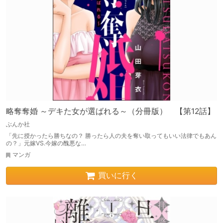
略奪奪婚 ～デキた女が選ばれる～（分冊版） 【第12話】
ぶんか社
「先に授かったら勝ちなの？ 勝ったら人の夫を奪い取ってもいい法律でもあん
の？」元嫁VS.今嫁の醜悪な…
マンガ
買いに行く