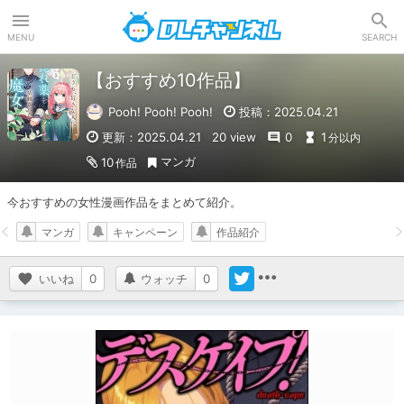
DLチャンネル
MENU
SEARCH
【おすすめ10作品】
Pooh! Pooh! Pooh!
投稿：2025.04.21
更新：2025.04.21
20 view
0
1
分以内
マンガ
10
作品
今おすすめの女性漫画作品をまとめて紹介。
マンガ
キャンペーン
作品紹介
いいね
0
ウォッチ
0