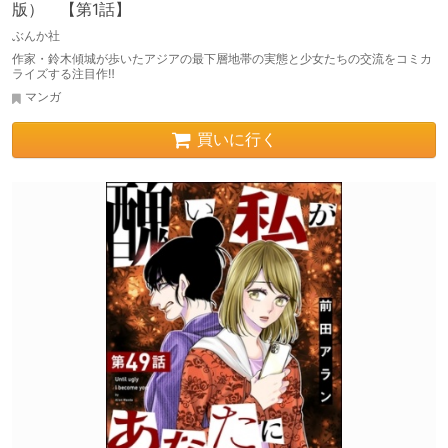
版） 【第1話】
ぶんか社
作家・鈴木傾城が歩いたアジアの最下層地帯の実態と少女たちの交流をコミカ
ライズする注目作‼
マンガ
買いに行く