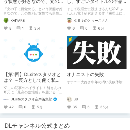
う状態が好きなので、元の
し、すごいタイトルの作品
性別が女性でも男性でも問
をまた買おう。【湧き上が
「女の子に目覚める」という状態が好
そして税理士に読ませるんだ🤭💕 ふ
題ない話
る不健全な気持ち】
きなので、元の性別が女性でも男性で
わふわ電子研究所さま作『税理士に購
も問題ない話
入履歴読まれるボイス』の感想レビュ
KAIYARE
タヌキのとぅーこさん
ーです！
8
1
3
6
0
6
分
分
【第1回】DLsiteスタジオと
オナニストの失敗
は？ ～裏方として働く私た
オナニー大好き中年の汚い失敗体験
ちの紹介
💡 この記事のハイライト！ 皆さんの
耳元に「最高の臨場感」を届ける「サ
ウンドエンジニアの仕事」のリアルな
DLsiteスタジオ音声編集部
u8
舞台裏を大公開！ スマートな専門
職……と思いきや、実態は「音の変態
42
0
5
35
6
35
分
分
（褒め言葉）」が集まるチーム！？
成人男性スタッフがダミヘに抱きつ
き、スタジオにアダルトグッズが転が
る超大真面目な理由とは？ クオリテ
DLチャンネル公式まとめ
ィ向上のための、ちょっとシュールな