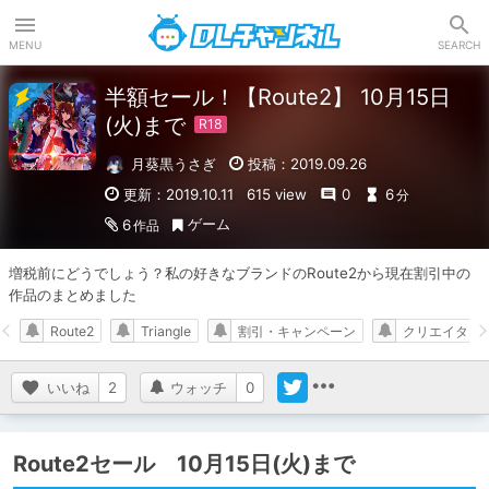
DLチャンネル
MENU
SEARCH
半額セール！【Route2】 10月15日
(火)まで
月葵黒うさぎ
投稿：2019.09.26
更新：2019.10.11
615 view
0
6
分
ゲーム
6
作品
増税前にどうでしょう？私の好きなブランドのRoute2から現在割引中の
作品のまとめました
Route2
Triangle
割引・キャンペーン
クリエイター
いいね
2
ウォッチ
0
Route2セール 10月15日(火)まで