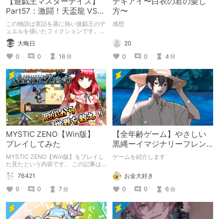
【遊戯王マスターデイズ】
デキアイ〜白衣の君の愛し
Part57：激闘！天盃龍 VS
方〜
千年D【架空デュエル】
この物語は実話を基に熱い遊戯王のデ
感想
ュエルを描いたフィクションです。
（自分用メモ：2025-05-14）
20
大晦日
0
0
4
0
0
16
分
分
MYSTIC ZENO【Win版】
【全年齢ゲーム】やさしい
プレイしてみた
黒縄ーイマジナリーフレン
ドの「彼」と過ごすおぼん
MYSTIC ZENO【Win版】をプレイし
ゲームを紹介します
やすみー
た見たという内容です。 この記事は
通常のクリエイターズ記事です。
お金大好き
76421
0
0
6
0
0
7
分
分