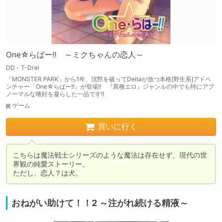
One☆らばー!! ～ミクちゃんの恋人～
DD・T-Drei
「MONSTER PARK」から1年、沈黙を破ってDeltaが放つ本格[野生系]アドベ
ンチャー「One☆らばー!!」が登場!! 『異種エロ』ジャンルの中でも特にアブ
ノーマルな嗜好を凝らした一品です!!
ゲーム
買いに行く
こちらは魔法戦士シリーズのような魔法は存在せず、現代の世
界観の純愛ストーリー。

ただし、恋人？は犬。
おねがい助けて！！2 ～注がれ続ける精液～