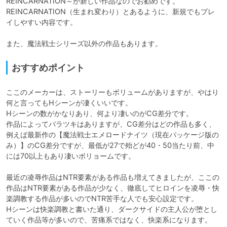
REINCARNATION～が新しい作品なのでお勧めです。

REINCARNATION（生まれ変わり）とあるように、新規でもプレ
イしやすい内容です。

また、魔法戦士シリーズ以外の作品もあります。
おすすめポイント
ここのメーカーは、ストーリーもボリュームがありますが、やはり
何と言ってもHシーンが凄くいいです。

Hシーンの数がかなりあり、何より凄いのがCG差分です。

作品によってバラツキはありますが、CG差分はどの作品も多く、
例えば最新作の【魔法戦士エメロードナイツ（現在パッケージ版の
み）】のCG差分ですが、最低が27で殆どが40・50当たり前、中
には70以上もあり凄いボリョームです。

最近の凌辱作品はNTR要素がある作品も増えてきましたが、ここの
作品はNTR要素がある作品が少なく、徹底してヒロインを凌辱・快
楽調教する作品が多いのでNTR苦手な人でも安心設定です。

Hシーンは快楽調教と書いた通り、ダークサイドの主人公が堕とし
ていく作品等が多いので、苦痛系ではなく、快楽系になります。
