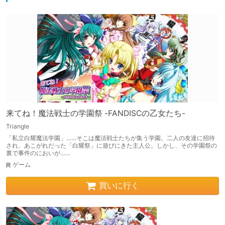
来てね！魔法戦士の学園祭 -FANDISCの乙女たち-
Triangle
「私立白耀魔法学園」……そこは魔法戦士たちが集う学園。二人の友達に招待
され、あこがれだった「白耀祭」に遊びにきた主人公。しかし、その学園祭の
裏で事件のにおいが……
ゲーム
買いに行く