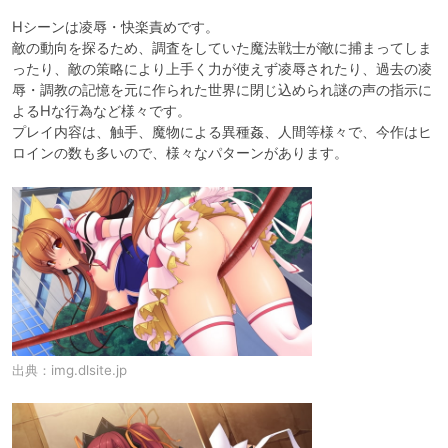
Hシーンは凌辱・快楽責めです。

敵の動向を探るため、調査をしていた魔法戦士が敵に捕まってしま
ったり、敵の策略により上手く力が使えず凌辱されたり、過去の凌
辱・調教の記憶を元に作られた世界に閉じ込められ謎の声の指示に
よるHな行為など様々です。

プレイ内容は、触手、魔物による異種姦、人間等様々で、今作はヒ
ロインの数も多いので、様々なパターンがあります。
出典：
img.dlsite.jp