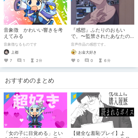
音象徴 かわいい響きを考
『感想』ふたりのおもい
えてみる
で。〜監禁されたあなたの
末路〜【がるまに限定特典
音象徴なるものです
音声作品の感想です。
付き】
上都
お金大好き
7
1
2
0
0
6
分
分
おすすめのまとめ
「女の子に目覚める」とい
【健全な羞恥プレイ】よ