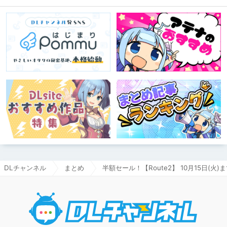
（？）試行錯誤をたっぷりご紹介しま
す！
DLチャンネル
まとめ
半額セール！【Route2】 10月15日(火)
DLチャ