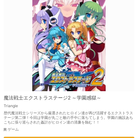
魔法戦士エクストラステージ2 ～学園感獄～
Triangle
歴代魔法戦士シリーズから厳選されたヒロイン達が再び活躍するエクストラス
テージ第二弾！今回は学園が丸ごと敵の手中に落ちてしまう。学園の施設あち
こちに張り巡らされた姦計がヒロイン達の清廉を蝕む！！
ゲーム