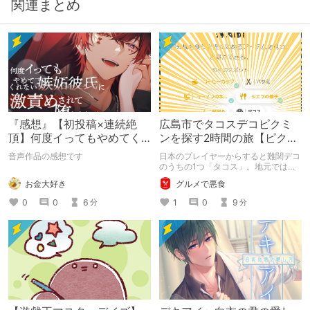
関連まとめ
『感想』【初投稿×連続絶
広島市でタコスデコピクミ
頂】何度イってもやめてく
ンを探す2時間の旅【ピクミ
れない嫉妬彼氏に激責めさ
ンブルーム / Pikmin
音声作品の感想です
日本のプレイヤーからすると難関デコ
れて堕とされる。
Bloom】
のうちの1つ「タコス」。地元では見
つけられなかった男が広島で探す旅を
お金大好き
グルメで悪食
お送りします。ねくすと5月のテーマ
「お出かけの記録」。
0
0
6
1
0
9
分
分