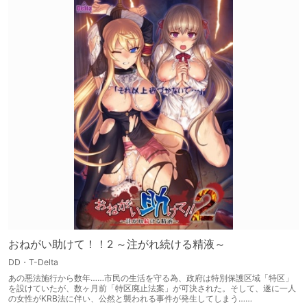
おねがい助けて！！2 ～注がれ続ける精液～
DD・T-Delta
あの悪法施行から数年……市民の生活を守る為、政府は特別保護区域「特区」
を設けていたが、数ヶ月前「特区廃止法案」が可決された。そして、遂に一人
の女性がKRB法に伴い、公然と襲われる事件が発生してしまう……