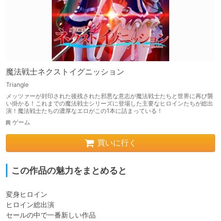
魔法戦士ネクストイグニッション
Triangle
メッツァーが封印された後残された邪悪な意志が魔法戦士たちと世界に再び襲
い掛かる！これまでの魔法戦士シリーズに登場した主要なヒロインたちが総出
演！魔法戦士たちの濃厚なエロがこの1本に詰まっている！
ゲーム
買いに行く
この作品の魅力をまとめると
変身ヒロイン

ヒロイン総出演

セールの中で一番新しい作品