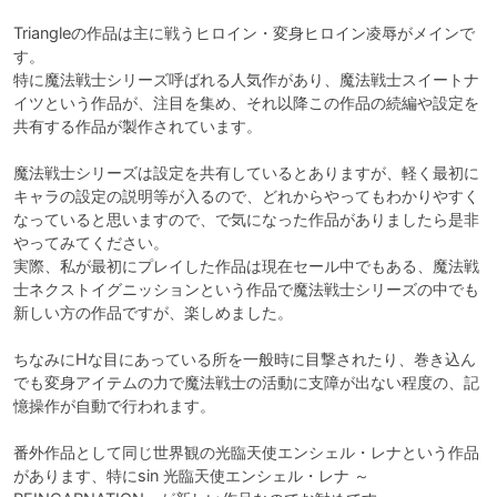
Triangleの作品は主に戦うヒロイン・変身ヒロイン凌辱がメインで
す。

特に魔法戦士シリーズ呼ばれる人気作があり、魔法戦士スイートナ
イツという作品が、注目を集め、それ以降この作品の続編や設定を
共有する作品が製作されています。

魔法戦士シリーズは設定を共有しているとありますが、軽く最初に
キャラの設定の説明等が入るので、どれからやってもわかりやすく
なっていると思いますので、で気になった作品がありましたら是非
やってみてください。

実際、私が最初にプレイした作品は現在セール中でもある、魔法戦
士ネクストイグニッションという作品で魔法戦士シリーズの中でも
新しい方の作品ですが、楽しめました。

ちなみにHな目にあっている所を一般時に目撃されたり、巻き込ん
でも変身アイテムの力で魔法戦士の活動に支障が出ない程度の、記
憶操作が自動で行われます。

番外作品として同じ世界観の光臨天使エンシェル・レナという作品
があります、特にsin 光臨天使エンシェル・レナ ～