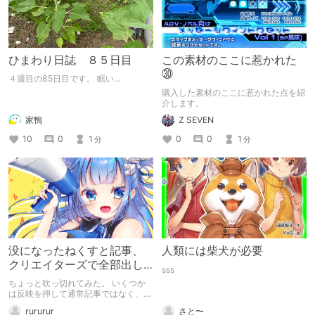
ひまわり日誌 ８５日目
この素材のここに惹かれた
㉚
４週目の85日目です。 眠い...
購入した素材のここに惹かれた点を紹
介します。
家鴨
Z SEVEN
10
0
1
0
0
1
分
分
没になったねくすと記事、
人類には柴犬が必要
クリエイターズで全部出し
sss
てみます。
ちょっと吹っ切れてみた。 いくつか
は反映を押して通常記事ではなく、ク
リエイター記事として出してみようか
rururur
さと〜
なと。