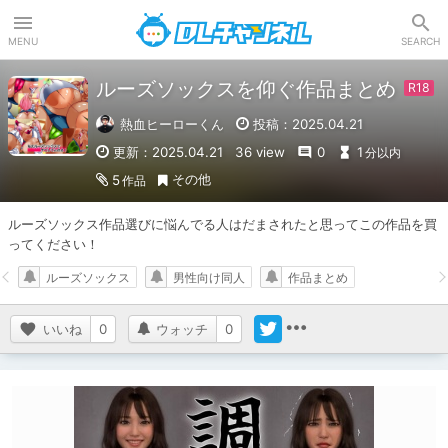
DLチャンネル
MENU
SEARCH
ルーズソックスを仰ぐ作品まとめ
熱血ヒーローくん
投稿：2025.04.21
更新：2025.04.21
36 view
0
1
分以内
その他
5
作品
ルーズソックス作品選びに悩んでる人はだまされたと思ってこの作品を買
ってください！
ルーズソックス
男性向け同人
作品まとめ
いいね
0
ウォッチ
0