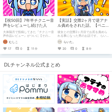
【祝50回】7年半チクニー音
【実話】交際2ヶ月で逆アナ
声をレビューし続けた人
ル責めをされた話。【ペニ
バン】
大体隔月で投稿してきた『チクニー音
彼女との交際2ヶ月目でお尻を責めら
声作品レビュー』がついに【その
れる事になった男のお話です。 らい
50】を迎えました！ 約7年半チクニー
た。のエチエチ体験談#2【逆アナ
むしこ
らいた。
し続け、おシコり報告をしてきただけ
ル】
ですけど記念は記念。 皆様への感謝
17
0
11
20
0
8
分
分
を伝えたり、これまでの投稿を振り返
ります。
DLチャンネル公式まとめ