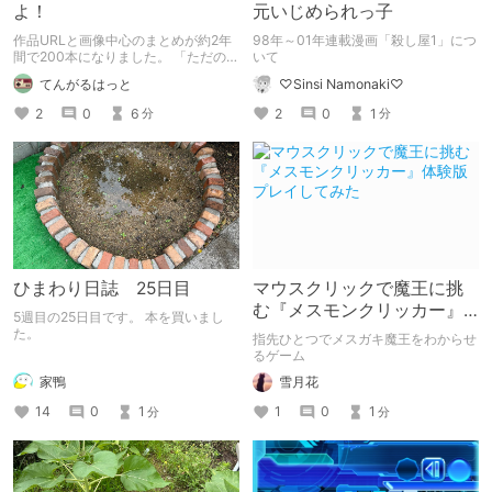
よ！
元いじめられっ子
作品URLと画像中心のまとめが約2年
98年～01年連載漫画「殺し屋1」につ
間で200本になりました。 「ただの作
いて
品まとめ」を作り続けてどのような結
てんがるはっと
♡Sinsi Namonaki♡
果が得られたのか紹介します。
2
0
6
2
0
1
分
分
ひまわり日誌 25日目
マウスクリックで魔王に挑
む『メスモンクリッカー』
5週目の25日目です。 本を買いまし
体験版プレイしてみた
た。
指先ひとつでメスガキ魔王をわからせ
るゲーム
家鴨
雪月花
14
0
1
1
0
1
分
分