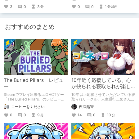
3
0
3
0
0
1
分
分以内
おすすめのまとめ
The Buried Pillars レビュ
10年近く応援している、心
ー
が抉られる寝取られが楽し
めるサークル
Steamでプレイ出来るエロACTゲー
10年以上応援させていただいている寝
「The Buried Pillars」のレビューで
取られサークル、人生通行止めさんの
す。
新作がとても良かったので、新作を中
コーヒーをください
夜深越智
心に、このサークルのゲームを紹介し
たくて、記事を書かせていただく。
0
0
9
14
0
10
分
分
キミノオモイからずっと好きな熱心な
ファンとしての記事にどうか、お付き
合いいただきたい（2026年7月18日
微修正）