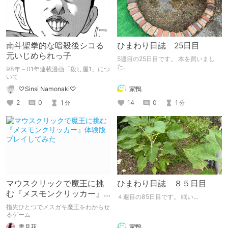
南斗聖拳的な暗殺後シコる
ひまわり日誌 25日目
元いじめられっ子
5週目の25日目です。 本を買いまし
た。
98年～01年連載漫画「殺し屋1」につ
いて
家鴨
♡Sinsi Namonaki♡
14
0
1
2
0
1
分
分
マウスクリックで魔王に挑
ひまわり日誌 ８５日目
む『メスモンクリッカー』
４週目の85日目です。 眠い...
体験版プレイしてみた
指先ひとつでメスガキ魔王をわからせ
るゲーム
雪月花
家鴨