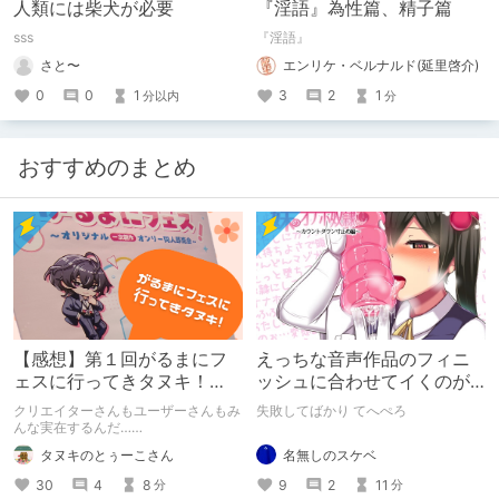
人類には柴犬が必要
『淫語』為性篇、精子篇
sss
『淫語』
さと〜
エンリケ・ベルナルド(延里啓介)
0
0
1
3
2
1
分以内
分
おすすめのまとめ
【感想】第１回がるまにフ
えっちな音声作品のフィニ
ェスに行ってきタヌキ！
ッシュに合わせてイくのが
【レポ】
下手すぎる【失敗した話】
クリエイターさんもユーザーさんもみ
失敗してばかり てへぺろ
んな実在するんだ……
名無しのスケベ
タヌキのとぅーこさん
9
2
11
30
4
8
分
分