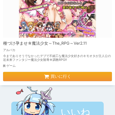
種づけ孕ませ☆魔法少女～The_RPG～Ver2.11
アルパカ
今までありそうでなかったデブで不細工な魔法少女好きのキモオタが主人公の
近未来ファンタジー魔法少女陵辱☆調教RPG!!
ゲーム
買いに行く
いいね