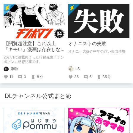
【閲覧超注意】これ以上
オナニストの失敗
「キモい」漫画は存在しな
オナニー大好き中年の汚い失敗体験
い？チンポマンとかいう
26/7/1に連載終了した暗稿先生「チン
「魂の殺人」の完成形
ポマン」感想記事です。
蟲独
u8
11
0
8
35
6
35
分
分
DLチャンネル公式まとめ