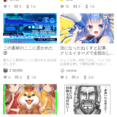
1
0
1
10
0
1
分
分
この素材のここに惹かれた
没になったねくすと記事、
㉚
クリエイターズで全部出し
てみます。
購入した素材のここに惹かれた点を紹
ちょっと吹っ切れてみた。 いくつか
介します。
は反映を押して通常記事ではなく、ク
リエイター記事として出してみようか
Z SEVEN
rururur
なと。
0
0
1
3
0
3
分
分