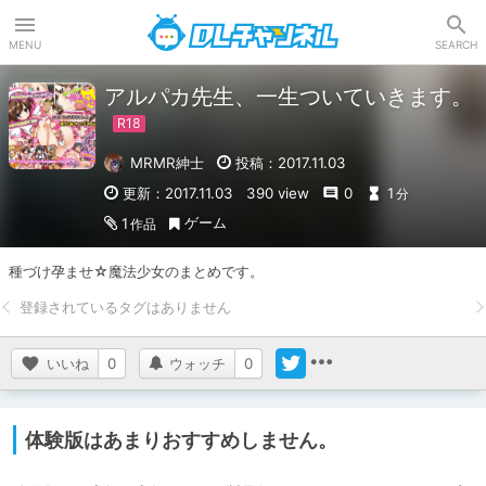
DLチャンネル
MENU
SEARCH
アルパカ先生、一生ついていきます。
MRMR紳士
投稿：2017.11.03
更新：2017.11.03
390 view
0
1
分
ゲーム
1
作品
種づけ孕ませ☆魔法少女のまとめです。
いいね
0
ウォッチ
0
体験版はあまりおすすめしません。