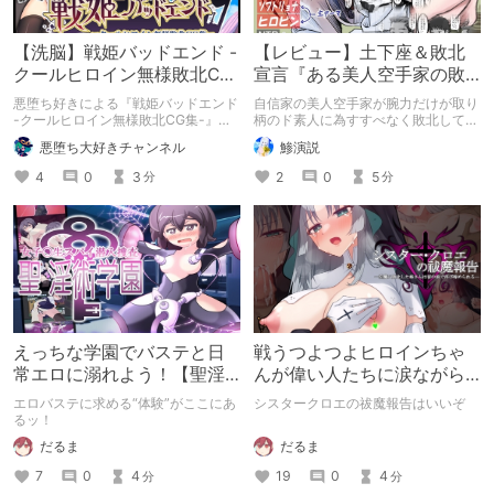
【洗脳】戦姫バッドエンド -
【レビュー】土下座＆敗北
クールヒロイン無様敗北CG
宣言『ある美人空手家の敗
集-【レビュー】
北日誌 vol.2』
悪堕ち好きによる『戦姫バッドエンド
自信家の美人空手家が腕力だけが取り
-クールヒロイン無様敗北CG集-』の
柄のド素人に為すすべなく敗北して、
レビューです。
執拗に土下座謝罪を要求され尊厳もカ
悪堕ち大好きチャンネル
鯵演説
ラダも凌辱されてしまうお話です。ヒ
ロインの敗北宣言とか屈辱謝罪が好き
4
0
3
2
0
5
分
分
な人に特にお勧め！
えっちな学園でバステと日
戦うつよつよヒロインちゃ
常エロに溺れよう！【聖淫
んが偉い人たちに涙ながら
術学園】
に敗北報告するセカンドレ
エロバステに求める“体験”がここにあ
シスタークロエの祓魔報告はいいぞ
イプモノいいよね……
るッ！
だるま
だるま
19
0
4
7
0
4
分
分