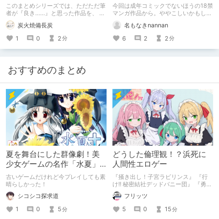
レンダー
りのもの等 エロマンガ作品
このまとめシリーズでは、ただただ筆
今回は成年コミックでないほうの18禁
紹介
者が『良き……』と思った作品を、 新
マンガ作品から。ややこしいかもしれ
旧関係なしの気ままに紹介させていた
ませんが、紹介させていただきます。
炭火焼備長炭
名もなきnannan
だきます。
(迷言、名言の類は、今回からしばら
く不定期になるかもしれません)
1
0
2
6
2
2
分
分
※12/29…タイトルの微編集、関連商品
追加などを行いました。
おすすめのまとめ
夏を舞台にした群像劇！美
どうした倫理観！？浜死に
少女ゲームの名作「水夏」
人間性エロゲー
を今こそ！
古いゲームだけれど今プレイしても素
『掻き出し！子宮ラビリンス』 『行
晴らしかった！
け!! 秘密結社デッドバニー団』 『勇者
ミアとツンツン猫サキュバス ~それで
シコシコ探求道
フリッツ
も勇者はコロせない!~』 『めいどいん
めいど！』 本記事はねくすとテーマ
1
0
5
5
0
15
分
分
「人に薦めづらいけど好きな作