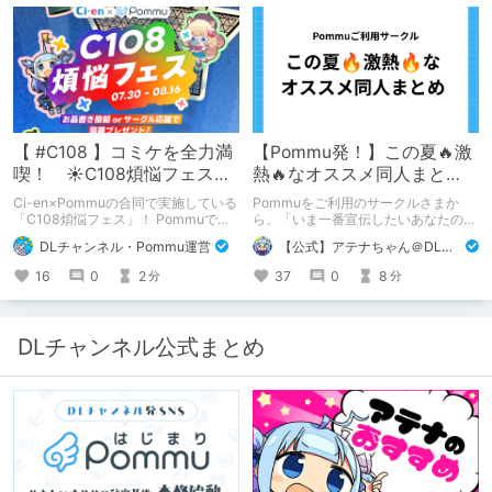
品」”ではない”です。 好きだったら人
に薦めるのは当たり前だよなぁ！？
【 #C108 】コミケを全力満
【Pommu発！】この夏🔥激
喫！ ☀C108煩悩フェス☀
熱🔥なオススメ同人まと
Pommu版のご案内
め！ その1
Ci-en×Pommuの合同で実施している
Pommuをご利用のサークルさまか
「C108煩悩フェス」！ Pommuでの
ら、「いま一番宣伝したいあなたの
参加方法について、改めてこちらでも
DLsite作品」を募りました！ この夏
DLチャンネル・Pommu運営
【公式】アテナちゃん＠DLチャンネル
ご案内いたします！
🔥激熱🔥な作品ばかり！あなたがまだ
出会っていない、運命の作品が見つか
16
0
2
37
0
8
分
分
るかも！
DLチャンネル公式まとめ