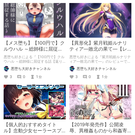
【メス堕ち】【100円で】ク
【異形化】紫月戦姫ルナリ
ルウハル ～総帥様に屈従す
ティア―敗北の果て―【レ
る話【返り討ち】【レビュ
ビュー】
悪堕ち好きによる『【100円で】クル
悪堕ち好きによる『紫月戦姫ルナリテ
ー】
ウハル ～総帥様に屈従する話【返り
ィア―敗北の果て―』のレビューで
討ち】』のレビューです。
す。
悪堕ち大好きチャンネル
悪堕ち大好きチャンネル
3
0
1
3
0
1
分
分
【個人的おすすめタイト
【2019年発売作】公開凌
ル】念動少女セーラースプ
辱、異種姦ものから和姦寄