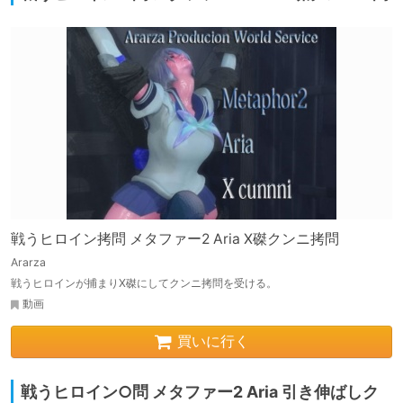
戦うヒロイン拷問 メタファー2 Aria X磔クンニ拷問
Ararza
戦うヒロインが捕まりX磔にしてクンニ拷問を受ける。
動画
買いに行く
戦うヒロイン○問 メタファー2 Aria 引き伸ばしク