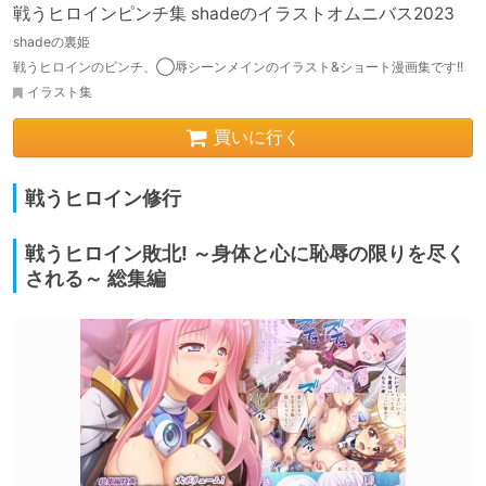
戦うヒロインピンチ集 shadeのイラストオムニバス2023
shadeの裏姫
戦うヒロインのピンチ、◯辱シーンメインのイラスト&ショート漫画集です!!
イラスト集
買いに行く
戦うヒロイン修行
戦うヒロイン敗北! ～身体と心に恥辱の限りを尽く
される～ 総集編