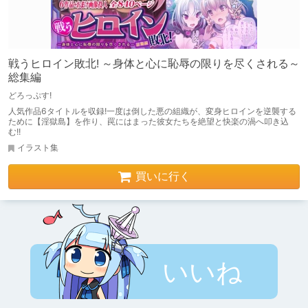
戦うヒロイン敗北! ～身体と心に恥辱の限りを尽くされる～
総集編
どろっぷす!
人気作品6タイトルを収録!一度は倒した悪の組織が、変身ヒロインを逆襲する
ために【淫獄島】を作り、罠にはまった彼女たちを絶望と快楽の渦へ叩き込
む!!
イラスト集
買いに行く
いいね