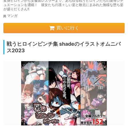
変身ヒロインから女覆面レスラーまで、あらゆる戦うヒロインたちの凌辱シチ
ュエーションを濃縮！ 彼女たちの凛々しい姿と敗北にまみれた無様な堕ち姿
が盛りだくさん!!
マンガ
買いに行く
戦うヒロインピンチ集 shadeのイラストオムニバ
ス2023