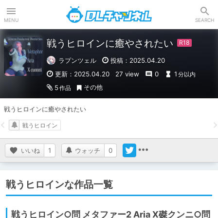
DLチャンネル
MENU
SEARCH
戦うヒロインに癒やされたい
ラプンツェル
投稿：2025.04.20
更新：2025.04.20
27 view
0
1
分以内
その他
5
作品
戦うヒロインに癒やされたい
戦うヒロイン
いいね
1
ウォッチ
0
戦うヒロインな作品一覧
戦うヒロイン○問 メタファー2 Aria X磔クンニ○問