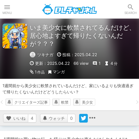
DLチャンネル
MENU
SEARCH
いま美少女に軟禁されてるんだけど、
居心地よすぎて帰りたくないんだ
が？？？
ツキナガ
投稿：2025.04.22
更新：2025.04.22
66 view
1
4
分
マンガ
1
作品
1週間前から美少女に軟禁されているんだけど、家にいるよりも快適過ぎ
て帰りたくないんだけどどうしたらいい？
クリエイターズ記事
軟禁
美少女
いいね
4
ウォッチ
0