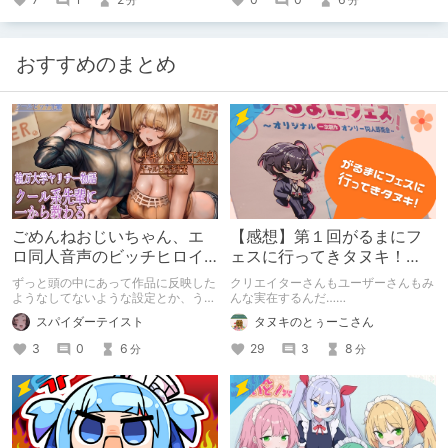
おすすめのまとめ
ごめんねおじいちゃん、エ
【感想】第１回がるまにフ
ロ同人音声のビッチヒロイ
ェスに行ってきタヌキ！
ンに名前使って～過去作品
【レポ】
ずっと頭の中にあって作品に反映した
クリエイターさんもユーザーさんもみ
コンセプトを思い出そう～
ようなしてないような設定とか、うち
んな実在するんだ……
のヒロイン達の名づけの法則とかを頭
スパイダーテイスト
タヌキのとぅーこさん
の中の映●研の金●さんに「そこにあ
っちゃいけねえんだよ」といわれたの
3
0
6
29
3
8
分
分
でとりあえず垂れ流します。