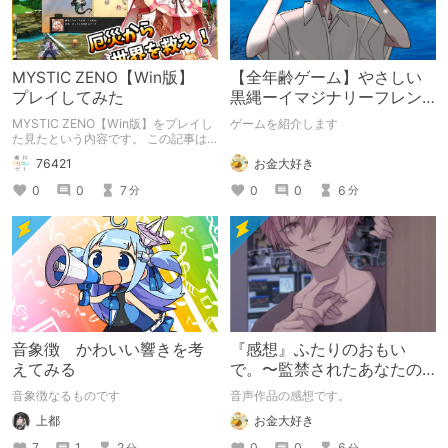
MYSTIC ZENO【Win版】
【全年齢ゲーム】やさしい
プレイしてみた
黒縄ーイマジナリーフレン
ドの「彼」と過ごすおぼん
MYSTIC ZENO【Win版】をプレイし
ゲームを紹介します
やすみー
た見たという内容です。 この記事は
通常のクリエイターズ記事です。
お金大好き
76421
0
0
6
0
0
7
分
分
音象徴 かわいい響きを考
『感想』ふたりのおもい
えてみる
で。〜監禁されたあなたの
末路〜【がるまに限定特典
音象徴なるものです
音声作品の感想です。
付き】
上都
お金大好き
7
1
2
0
0
6
分
分