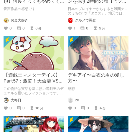
頂】何度イってもやめてく
ンを探す2時間の旅【ピクミ
れない嫉妬彼氏に激責めさ
ンブルーム / Pikmin
音声作品の感想です
日本のプレイヤーからすると難関デコ
れて堕とされる。
Bloom】
のうちの1つ「タコス」。地元では見
つけられなかった男が広島で探す旅を
お金大好き
グルメで悪食
お送りします。ねくすと5月のテーマ
「お出かけの記録」。
0
0
6
1
0
9
分
分
【遊戯王マスターデイズ】
デキアイ〜白衣の君の愛し
Part57：激闘！天盃龍 VS
方〜
千年D【架空デュエル】
この物語は実話を基に熱い遊戯王のデ
感想
ュエルを描いたフィクションです。
（自分用メモ：2025-05-14）
20
大晦日
0
0
4
0
0
16
分
分