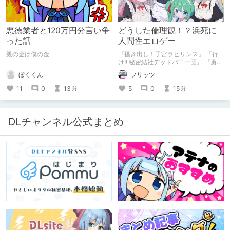
悪徳業者と120万円分言い争
どうした倫理観！？浜死に
った話
人間性エロゲー
親の金は僕の金
『掻き出し！子宮ラビリンス』 『行
け!! 秘密結社デッドバニー団』 『勇者
ミアとツンツン猫サキュバス ~それで
ぼくくん
フリッツ
も勇者はコロせない!~』 『めいどいん
めいど！』 本記事はねくすとテーマ
11
0
13
5
0
15
分
分
「人に薦めづらいけど好きな作
品」”ではない”です。 好きだったら人
に薦めるのは当たり前だよなぁ！？
DLチャンネル公式まとめ