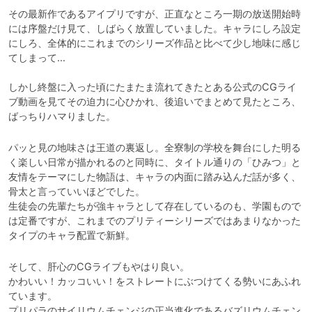
その最新作であるアイプリですが、正直なところ一期の放送開始時
には序盤だけ見て、しばらく放置していました。キャラにしろ設定
にしろ、全体的にこれまでのシリーズ作品と比べて少し地味に感じ
てしまって…

しかし終盤に入った頃にたまたま流れてきたとある公式のCGライ
ブ動画を見てその迫力に心ひかれ、後追いでまとめて見たところ、
ばっちりハマりました。
パッと見の地味さは王道の裏返し。全寮制の学校を舞台にした明る
く楽しい日常が描かれるのと同時に、タイトル通りの「ひみつ」と
友情をテーマにした物語は、キャラの内面に踏み込んだ話が多く、
骨太と言っていいほどでした。

生徒会の先輩たちが強キャラとして存在しているのも、学園もので
は定番ですが、これまでのプリティーシリーズではあまりなかった
タイプのキャラ配置で新鮮。
そして、肝心のCGライブもやはり良い。

かわいい！カッコいい！をストレートにぶつけてくる勢いにあふれ
ています。

プリパラのサイリウムチェンジの正当進化であるバズリウムチェン