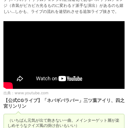
ジ（衣装がビカビカ光るものに変わるド派手な演出）があるのも嬉
しい…しかも、ライブの流れを途切れさせる追加ライブ抜きで。
出典：
www.youtube.com
【公式CGライブ】「ネバギバラバー」三ツ葉アイリ、四之
宮リンリン
（いちばん元気が出て飽きない一曲。メインターゲット層が楽
しめそうなクイズ風の掛け合いもいい）