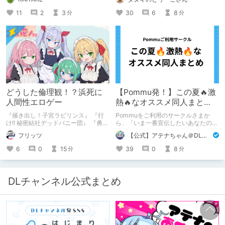
11
2
3
30
6
8
分
分
どうした倫理観！？浜死に
【Pommu発！】この夏🔥激
人間性エロゲー
熱🔥なオススメ同人まと
め！ その1
『掻き出し！子宮ラビリンス』 『行
Pommuをご利用のサークルさまか
け!! 秘密結社デッドバニー団』 『勇者
ら、「いま一番宣伝したいあなたの
ミアとツンツン猫サキュバス ~それで
DLsite作品」を募りました！ この夏
フリッツ
【公式】アテナちゃん＠DLチャンネル
も勇者はコロせない!~』 『めいどいん
🔥激熱🔥な作品ばかり！あなたがまだ
めいど！』 本記事はねくすとテーマ
出会っていない、運命の作品が見つか
6
0
15
39
0
8
分
分
「人に薦めづらいけど好きな作
るかも！
品」”ではない”です。 好きだったら人
に薦めるのは当たり前だよなぁ！？
DLチャンネル公式まとめ