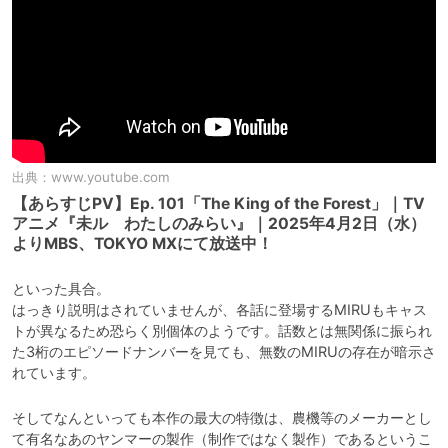
出典：
www.youtube.com
【あらすじPV】Ep. 101「The King of the Forest」｜TV
アニメ『未ル わたしのみらい』｜2025年4月2日（水）
よりMBS、TOKYO MXにて放送中！
といった具合。

はっきり説明はされていませんが、各話に登場するMIRUもキャス
トが異なるため恐らく別個体のようです。話数とは無関係に振られ
た3桁のエピソードナンバーを見ても、無数のMIRUの存在が暗示さ
れています。
そしてなんといっても本作の最大の特徴は、農機等のメーカーとし
て有名なあのヤンマーの製作（制作ではなく製作）であるというこ