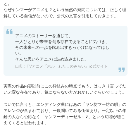
と。

なぜヤンマーがアニメを？という当然の疑問については、正しく理
解している自信がないので、公式の文言を引用しておきます。
アニメのストーリーを通じて、

一人ひとりが未来を創る存在であることに気づき、

その未来への一歩を踏み出すきっかけになってほし
い。

そんな思いをアニメに詰め込みました。
出典：
TVアニメ『未ル わたしのみらい』公式サイト
実際の作品内容以前にこの枠組みの時点でもう、はっきり言ってだ
いぶ変な存在であり、気にならない方がおかしいぐらいでしょう。

ついでに言うと、エンディング曲にはあの「ヤン坊マー坊の唄」の
アレンジが含まれており、一度聞いてみる価値あり。一定以上の年
齢の人なら否応なく「ヤンマーディーゼル～♪」という幻聴が聴こ
えてくると思われます。