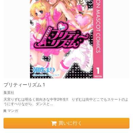
プリティーリズム 1
集英社
天宮りずむは明るく前向きな中学2年生!! りずむは街中どこでもスケートのよ
うにすべりながら、ダンスと…
マンガ
買いに行く