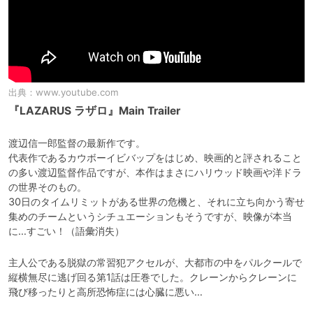
出典：
www.youtube.com
『LAZARUS ラザロ』Main Trailer
渡辺信一郎監督の最新作です。

代表作であるカウボーイビバップをはじめ、映画的と評されること
の多い渡辺監督作品ですが、本作はまさにハリウッド映画や洋ドラ
の世界そのもの。

30日のタイムリミットがある世界の危機と、それに立ち向かう寄せ
集めのチームというシチュエーションもそうですが、映像が本当
主人公である脱獄の常習犯アクセルが、大都市の中をパルクールで
縦横無尽に逃げ回る第1話は圧巻でした。クレーンからクレーンに
飛び移ったりと高所恐怖症には心臓に悪い…