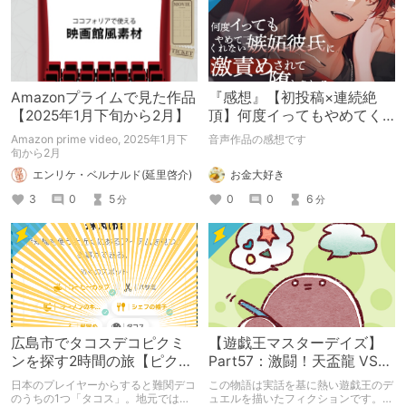
Amazonプライムで見た作品
『感想』【初投稿×連続絶
【2025年1月下旬から2月】
頂】何度イってもやめてく
れない嫉妬彼氏に激責めさ
Amazon prime video, 2025年1月下
音声作品の感想です
れて堕とされる。
旬から2月
お金大好き
エンリケ・ベルナルド(延里啓介)
0
0
6
3
0
5
分
分
広島市でタコスデコピクミ
【遊戯王マスターデイズ】
ンを探す2時間の旅【ピクミ
Part57：激闘！天盃龍 VS
ンブルーム / Pikmin
千年D【架空デュエル】
日本のプレイヤーからすると難関デコ
この物語は実話を基に熱い遊戯王のデ
Bloom】
のうちの1つ「タコス」。地元では見
ュエルを描いたフィクションです。