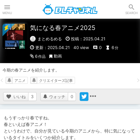
DLチャンネル
MENU
SEARCH
気になる春アニメ2025
まとめるめる
投稿：2025.04.21
更新：2025.04.21
40 view
0
6
分
動画
6
作品
今期の春アニメを紹介します。
アニメ
クリエイターズ記事
いいね
3
ウォッチ
0
もうすっかり春ですね。

春といえば春アニメ！

というわけで、自分が見ている今期のアニメから、特に気になって
いるタイトルをいくつか紹介します。