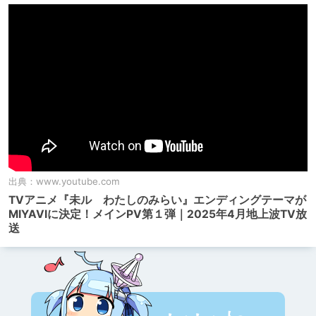
出典：
www.youtube.com
TVアニメ『未ル わたしのみらい』エンディングテーマが
MIYAVIに決定！メインPV第１弾｜2025年4月地上波TV放
送