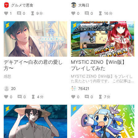
つけられなかった男が広島で探す旅を
（自分用メモ：2025-05-14）
グルメで悪食
大晦日
お送りします。ねくすと5月のテーマ
「お出かけの記録」。
1
0
9
0
0
16
分
分
デキアイ〜白衣の君の愛し
MYSTIC ZENO【Win版】
方〜
プレイしてみた
感想
MYSTIC ZENO【Win版】をプレイし
た見たという内容です。 この記事は
通常のクリエイターズ記事です。
20
76421
0
0
4
0
0
7
分
分