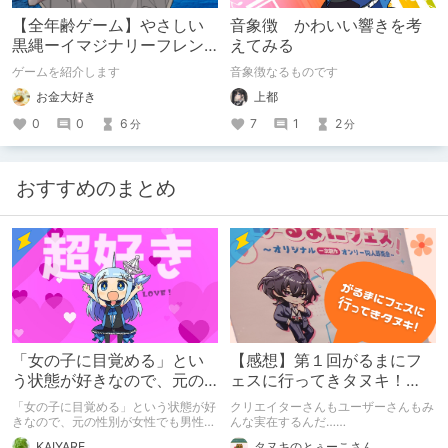
【全年齢ゲーム】やさしい
音象徴 かわいい響きを考
黒縄ーイマジナリーフレン
えてみる
ドの「彼」と過ごすおぼん
ゲームを紹介します
音象徴なるものです
やすみー
お金大好き
上都
0
0
6
7
1
2
分
分
おすすめのまとめ
「女の子に目覚める」とい
【感想】第１回がるまにフ
う状態が好きなので、元の
ェスに行ってきタヌキ！
性別が女性でも男性でも問
【レポ】
「女の子に目覚める」という状態が好
クリエイターさんもユーザーさんもみ
題ない話
きなので、元の性別が女性でも男性で
んな実在するんだ……
も問題ない話
KAIYARE
タヌキのとぅーこさん