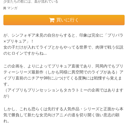
少女たちの歌には、血が流れている
マンガ
買いに行く
が、シンフォギア未見の自分からすると、印象は完全に「プリパラ
×プリキュア」！

女の子だけが入れてライブとかもやってる世界で、肉弾で戦う伝説
のヒロインですからね…
この企画を、よりによってプリキュア直後であり、同局内でもプリ
ティーシリーズ最新作（しかも同様に異空間でのライブがある）ア
イプリ直前のニチアサ9時にぶつけてくる度胸には戦慄すら覚えま
す。

（アイプリもプリンセッションもタカラトミーの企画ではあります
が）
しかし、これも恐らくは先行する人気作品・シリーズと正面から本
気で勝負して新たな女児向けアニメの道を切り開く強い意志の顕
れ。
