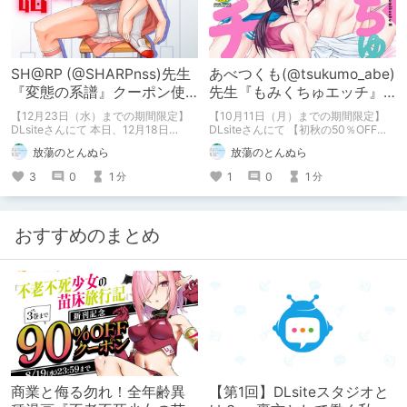
SH@RP (@SHARPnss)先生
あべつくも(@tsukumo_abe)
『変態の系譜』クーポン使
先生『もみくちゅエッチ』
用で20％OFF!!
クーポンご使用で
【12月23日（水）までの期間限定】
【10月11日（月）までの期間限定】
50％OFF♥
DLsiteさんにて 本日、12月18日
DLsiteさんにて 【初秋の50％OFFク
（金）より販売が開始された SH@RP
ーポン】大好評配布中!!! あべつくも
放蕩のとんぬら
放蕩のとんぬら
先生の 『変態の系譜』が クーポン使
先生の電子単行本 『もみくちゅエッ
用でなんと20％OFFで購入頂けます
チ』も 販売価格 1,100円 → クーポン
3
0
1
1
0
1
分
分
クーポン使用には 【1円以上のマン
ご使用で50％OFFの 550円と 大変お
ガ・CG・イラスト有料作品を3作品以
求めやすくなっております! ぜひこの
上の同時購入】という条件があります
機会にお値打ちにお買い求めくださ
が えっちマンガ・CG・イラスト作品
い!!
おすすめのまとめ
が大豊作の今 悩む必要がないほど 二
次元を心より愛する紳士諸兄垂涎の作
品が目白押しですよ
商業と侮る勿れ！全年齢異
【第1回】DLsiteスタジオと