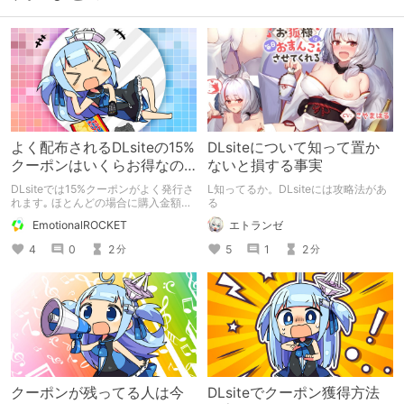
よく配布されるDLsiteの15%
DLsiteについて知って置か
クーポンはいくらお得なの
ないと損する事実
か?
DLsiteでは15%クーポンがよく発行さ
L知ってるか。DLsiteには攻略法があ
れます｡ ほとんどの場合に購入金額の
る
下限が設けられているので､それに合
EmotionalROCKET
エトランゼ
わせてまとめ買いしがちです｡ では､
15%クーポンで私達はどれくらい得を
4
0
2
5
1
2
分
分
しているのでしょうか? 買い物をする
際に便利な早見表を作ってみました｡
クーポンが残ってる人は今
DLsiteでクーポン獲得方法