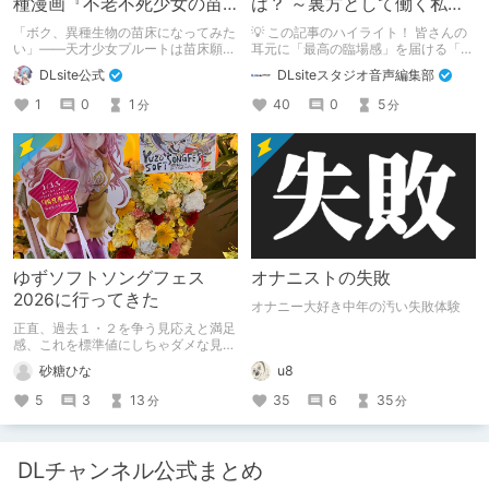
種漫画『不老不死少女の苗
は？ ～裏方として働く私た
床旅行記』新刊記念1～3巻
ちの紹介
「ボク、異種生物の苗床になってみた
💡 この記事のハイライト！ 皆さんの
90%オフクーポン配布中✨
い」――天才少女プルートは苗床願望
耳元に「最高の臨場感」を届ける「サ
を叶えるため、不老不死の体を手に入
ウンドエンジニアの仕事」のリアルな
DLsite公式
DLsiteスタジオ音声編集部
れた！ 話題沸騰の全年齢苗床コミッ
舞台裏を大公開！ スマートな専門
クスの新刊が発売開始！ それを記念
職……と思いきや、実態は「音の変態
1
0
1
40
0
5
分
分
して1～3巻まで90%OFFクーポン配
（褒め言葉）」が集まるチーム！？
布いたします！ まだ本作品未体験の
成人男性スタッフがダミヘに抱きつ
皆さん、多分お好きです。ぜひお試し
き、スタジオにアダルトグッズが転が
ください。
る超大真面目な理由とは？ クオリテ
ィ向上のための、ちょっとシュールな
（？）試行錯誤をたっぷりご紹介しま
す！
ゆずソフトソングフェス
オナニストの失敗
2026に行ってきた
オナニー大好き中年の汚い失敗体験
正直、過去１・２を争う見応えと満足
感、これを標準値にしちゃダメな見本
かも
砂糖ひな
u8
5
3
13
35
6
35
分
分
DLチャンネル公式まとめ