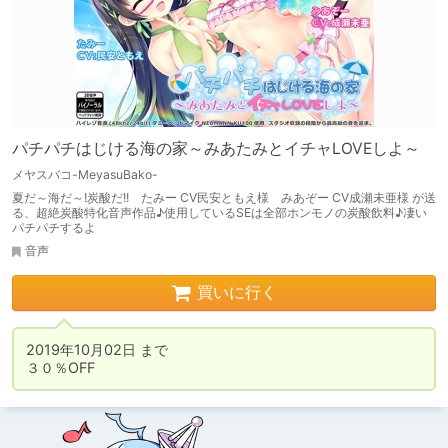
パチパチはじける海の家～みあたみとイチャLOVEしよ～
メヤスバコ-MeyasuBako-
夏だ～海だ～!炭酸だ!! たみー CV民安ともえ様 みあぞー CV成瀬未亜様 が送
る、超絶炭酸特化音声作品♪使用しているSEは全部ホンモノの炭酸飲料♪凄い
パチパチするよ
音声
買いに行く
2019年10月02日 まで

３０％OFF