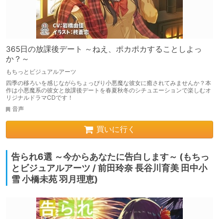
365日の放課後デート ～ねえ、ポカポカすることしよっ
か？～
もちっとビジュアルアーツ
四季の移ろいを感じながらちょっぴり小悪魔な彼女に癒されてみませんか？本
作は小悪魔系の彼女と放課後デートを春夏秋冬のシチュエーションで楽しむオ
リジナルドラマCDです！
音声
買いに行く
告られ6選 ～今からあなたに告白します～ (もちっ
とビジュアルアーツ / 前田玲奈 長谷川育美 田中小
雪 小橋未苑 羽月理恵)