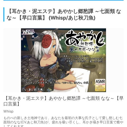
【耳かき・泥エステ】あやかし郷愁譚 ～七面頬 な
な～【早口言葉】 (Whisp/あじ秋刀魚)
【耳かき・泥エステ】あやかし郷愁譚 ～七面頬 なな～【早
口言葉】
Whisp
ものべの新しき土地神であり、あなたを最初の大事な氏子として愛し慈しむ七
面頬のなな(CV.あじ秋刀魚)が、疲れを吸い尽くし、耳かき囁き早口言葉で癒や
してくれます。