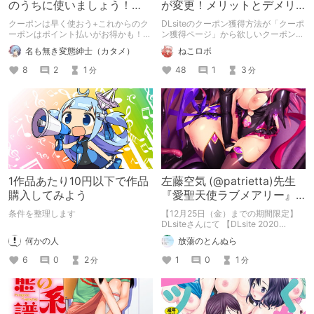
のうちに使いましょう！
が変更！メリットとデメリ
【クーポン使用時の条件変
ットを解説
クーポンは早く使おう+これからのク
DLsiteのクーポン獲得方法が「クーポ
更間近】
ーポンはポイント払いがお得かも！
ン獲得ページ」から欲しいクーポンだ
というお話です。 ※あくまで筆者の考
けを手動で獲得する方式に変更されま
名も無き変態紳士（カタメ）
ねこロボ
えであり、人によっては異なる場合が
した 変更後のメリットとデメリット
あります。
について解説していきたいと思います
8
2
1
48
1
3
分
分
1作品あたり10円以下で作品
左藤空気 (@patrietta)先生
購入してみよう
『愛聖天使ラブメアリー』
クーポンで50%OFFキャンペ
条件を整理します
【12月25日（金）までの期間限定】
ーン!
DLsiteさんにて 【DLsite 2020
selection】キャンペーン開催中!! 左藤
何かの人
放蕩のとんぬら
空気先生の単行本 『愛聖天使ラブメ
アリー ～悪性受胎～』も 販売価格
6
0
2
1
0
1
分
分
1,100円 → クーポン使用で50%OFFと
大変お求めやすくなっております!! ぜ
ひこの機会に お値打ちにお買い求め
ください!!