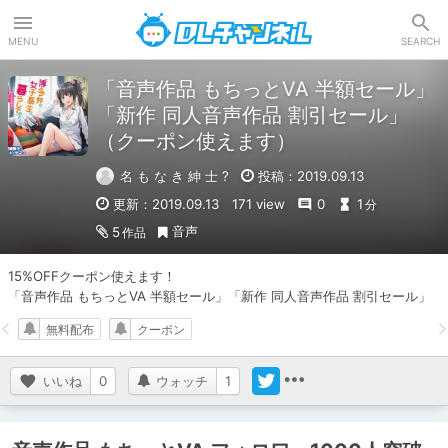
DLチャンネル
MENU
SEARCH
「音声作品 もちっとVA 半額セール」
「新作 同人音声作品 割引セール」
（クーポン使えます）
名 も な き 紳 士 ?
投稿：2019.09.13
更新：2019.09.13
171 view
0
1
分
音声
5
作品
15%OFFクーポン使えます！

「音声作品 もちっとVA 半額セール」「新作 同人音声作品 割引セール」
無料配布
クーポン
いいね
0
ウォッチ
1