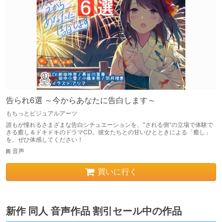
告られ6選 ～今からあなたに告白します～
もちっとビジュアルアーツ
誰もが憧れるさまざまな告白シチュエーションを、"される側"の立場で体験で
きる癒し＆ドキドキのドラマCD。彼女たちとの甘いひとときによる「癒し」
を、ぜひ体感してください！
音声
買いに行く
新作 同人 音声作品 割引セール中の作品