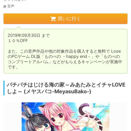
音声
買いに行く
2019年09月30日 まで

１０％OFF

また、この音声作品や他の対象作品を購入すると無料で Lose
のPCゲーム DL版「ものべの －happy end－」や「ものべの 
コンプリートアルバム」などがもらえるキャンペーンが実施中
です。
パチパチはじける海の家～みあたみとイチャLOVE
しよ～ (メヤスバコ-MeyasuBako-)