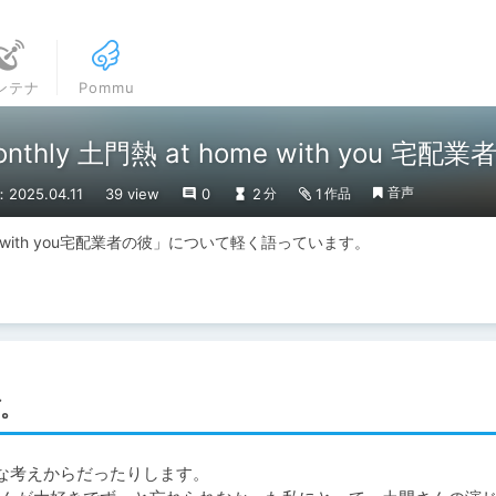
ンテナ
Pommu
ly 土門熱 at home with you 宅配業
音声
2025.04.11
39 view
0
2
1
分
作品
me with you宅配業者の彼」について軽く語っています。
。
な考えからだったりします。
