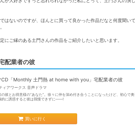
んが大好きでずっと忘れられなかった私にとって、土門さんの演
ではないのですが、ほんとに買って良かった作品だなと何度聞い
。

定にご縁のある土門さんの作品をご紹介したいと思います。
ou」宅配業者の彼
D「Monthly 土門熱 at home with you」宅配業者の彼
ティアワークス 音声ドラマ
者の彼とお得意様の“あなた”。徐々に仲を深め付き合うことになったけど、初心で奥
極的に誘惑すると彼は我慢できずに――!
買いに行く