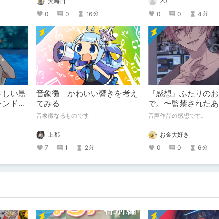
大晦日
20
テーマ「お
0
0
16
0
0
4
分
分
さしい黒
音象徴 かわいい響きを考え
『感想』ふたりのお
レンドの
てみる
で。〜監禁されたあ
んやすみ
路〜【がるまに限定
音象徴なるものです
音声作品の感想です。
き】
上都
お金大好き
7
1
2
0
0
6
分
分