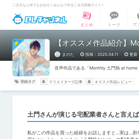
二次元なら何でもお任せ！みんなで作る二次元情報サイト！
DLチャンネル
まとめ
トーク
ア
【オススメ作品紹介】Month
まのた
投稿：2025.04.11
更新：
音声作品である「Monthly 土門熱 at ho
登録タグ
クリエイターズ記事
オススメ作品レビュー
土門さんが演じる宅配業者さんと言えば
私がこの作品を買った経緯をお話しますと…実は…邪