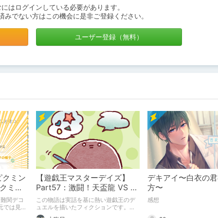
むにはログインしている必要があります。
済みでない方はこの機会に是非ご登録ください。
ユーザー登録（無料）
ピクミン
【遊戯王マスターデイズ】
デキアイ〜白衣の君
ピクミン
Part57：激闘！天盃龍 VS 千
方〜
loom】
年D【架空デュエル】
と難関デコ
この物語は実話を基に熱い遊戯王のデ
感想
元では見つ
ュエルを描いたフィクションです。
探す旅をお
（自分用メモ：2025-05-14）