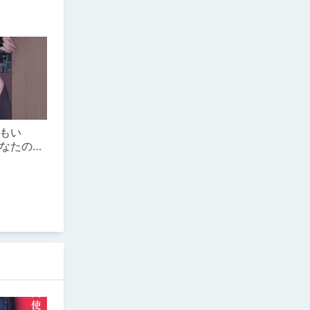
もい
なたの末
特典付