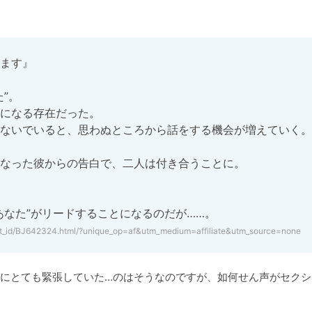
ます』

。

になる存在だった。

ないでいると、思わぬところから話をする機会が増えていく。

なった彼からの告白で、二人は付き合うことに。

あなた”がリードすることになるのだが……。
uct_id/BJ642324.html/?unique_op=af&utm_medium=affiliate&utm_source=none
にとても緊張していた…のはそうなのですが、如何せん声がセクシ