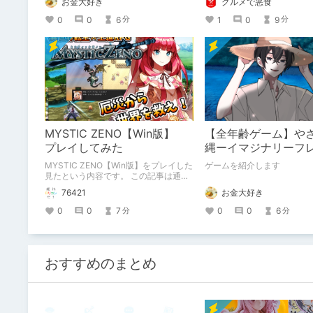
お金大好き
グルメで悪食
送りします。ねくすと5月の
出かけの記録」。
0
0
6
1
0
9
分
分
MYSTIC ZENO【Win版】
【全年齢ゲーム】や
プレイしてみた
縄ーイマジナリーフ
「彼」と過ごすおぼ
MYSTIC ZENO【Win版】をプレイした
ゲームを紹介します
ー
見たという内容です。 この記事は通常
のクリエイターズ記事です。
76421
お金大好き
0
0
7
0
0
6
分
分
おすすめのまとめ