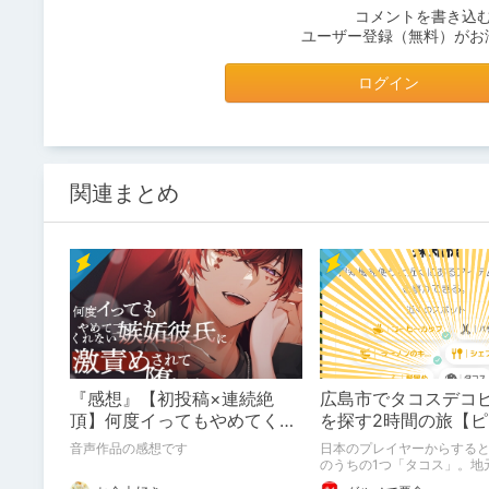
コメントを書き込
ユーザー登録（無料）がお
ログイン
関連まとめ
『感想』【初投稿×連続絶
広島市でタコスデコ
頂】何度イってもやめてくれ
を探す2時間の旅【
ない嫉妬彼氏に激責めされて
ブルーム / Pikmin B
音声作品の感想です
日本のプレイヤーからする
堕とされる。
のうちの1つ「タコス」。地
けられなかった男が広島で