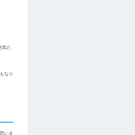


色気た
もなり
思いま