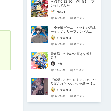
MYSTIC ZENO【Win版】 プ
レイしてみた
76421
0
0
いいね
コメント
【全年齢ゲーム】やさしい黒縄
ーイマジナリーフレンドの
「彼」と過ごすおぼんやすみー
お金大好き
0
0
いいね
コメント
音象徴 かわいい響きを考えて
みる
上都
7
1
いいね
コメント
『感想』ふたりのおもいで。〜
監禁されたあなたの末路〜【が
るまに限定特典付き】
お金大好き
0
0
いいね
コメント