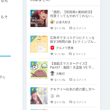
じる宅
『感想』【初投稿×連続絶頂】
何度イってもやめてくれない嫉
てもそ
妬彼氏に激責めされて堕とされ
お金大好き
る。
0
0
いいね
コメント
広島市でタコスデコピクミンを
探す2時間の旅【ピクミンブル
ーム / Pikmin Bloom】
グルメで悪食
1
0
いいね
コメント
【遊戯王マスターデイズ】
Part57：激闘！天盃龍 VS 千年
D【架空デュエル】
大晦日
手な
0
0
いいね
コメント
デキアイ〜白衣の君の愛し方〜
20
0
0
いいね
コメント