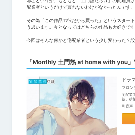
邪なというか、もともと「土門熱だらけ」の配達員さ
配業者というだけで買わないわけがなかったんです。

その為「この作品の彼だから買った」というスタート
う思います。今となってはどちらの作品も大好きです
今回はそんな何かと宅配業者という少し変わった？設
「Monthly 土門熱 at home with y
ドラマC
フロン
宅配業
彼。積
音声