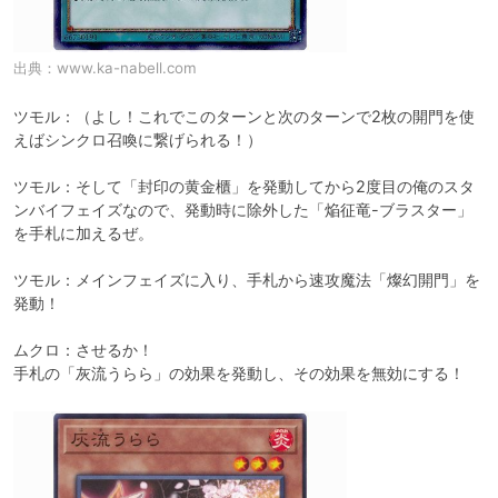
出典：
www.ka-nabell.com
ツモル：（よし！これでこのターンと次のターンで2枚の開門を使
えばシンクロ召喚に繋げられる！）

ツモル：そして「封印の黄金櫃」を発動してから2度目の俺のスタ
ンバイフェイズなので、発動時に除外した「焔征竜-ブラスター」
を手札に加えるぜ。

ツモル：メインフェイズに入り、手札から速攻魔法「燦幻開門」を
発動！

ムクロ：させるか！

手札の「灰流うらら」の効果を発動し、その効果を無効にする！