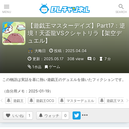
DLチャンネル
MENU
SEARCH
【遊戯王マスターデイズ】Part17：逆
境！天盃龍VSクシャトリラ【架空デ
ュエル】
大晦日
投稿：2025.04.04
更新：2025.05.17
308 view
0
7
分
ゲーム
1
作品
この物語は実話を基に熱い遊戯王のデュエルを描いたフィクションです。

（自分用メモ：2025-01-19）
遊戯王
遊戯王OCG
マスターデュエル
遊戯王マスタ
いいね
1
ウォッチ
0