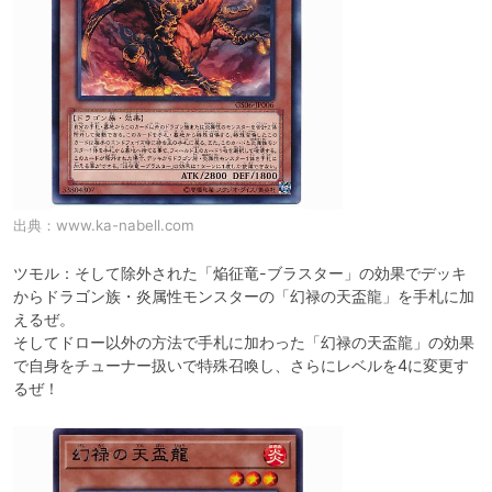
出典：
www.ka-nabell.com
ツモル：そして除外された「焔征竜-ブラスター」の効果でデッキ
からドラゴン族・炎属性モンスターの「幻禄の天盃龍」を手札に加
えるぜ。

そしてドロー以外の方法で手札に加わった「幻禄の天盃龍」の効果
で自身をチューナー扱いで特殊召喚し、さらにレベルを4に変更す
るぜ！