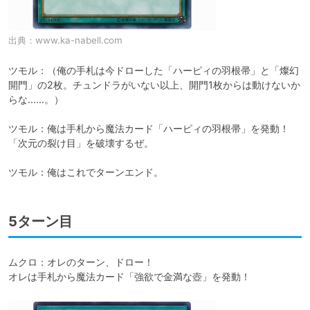
出典：
www.ka-nabell.com
ツモル：（俺の手札は今ドローした「ハーピィの羽根帚」と「燦幻
開門」の2枚。チュンドラがいない以上、開門1枚からは動けないか
らな……。）

ツモル：俺は手札から魔法カード「ハーピィの羽根帚」を発動！

「次元の裂け目」を破壊するぜ。

ツモル：俺はこれでターンエンド。
5ターン目
ムクロ：オレのターン、ドロー！

オレは手札から魔法カード「強欲で金満な壺」を発動！