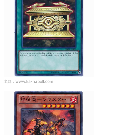
出典：
www.ka-nabell.com