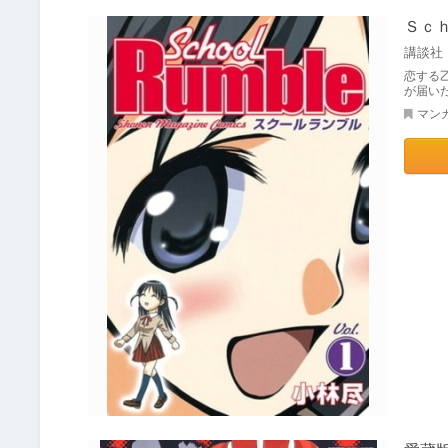
Ｓｃ
講談社
恋する
が届い
マン