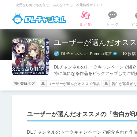
二次元なら何でもお任せ！みんなで作る二次元情報サイト！
DLチャンネル
まとめ
トーク
ア
ユーザーが選んだオスス
DLチャンネル・Pommu運営
投稿：
DLチャンネルのトークキャンペーンで紹介
特に気になる作品をピックアップしてご紹
登録タグ
ユーザーが選んだオススメ作品
告白が印象的
ユーザーが選んだオススメの「告白が
DLチャンネルのトークキャンペーンで紹介された作品