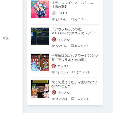
オデ、コウイウノ、スキ……
【惚れ薬】
B.A.L.T
8
0
いいね
コメント
『アウラルと光の竜』
MASSURUオススメのレアドロ
ップ装備
、高校
マッスル
5
0
いいね
コメント
全年齢版DLsiteアワード2024大
賞『アウラルと光の竜』
マッスル
11
0
いいね
コメント
太くて重そうな子が主役のフリ
ゲRPGまとめ
マッスル
3
0
いいね
コメント