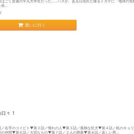
日はごく普通の平凡大学生だった……ハズが、ある日現れた喋るトカゲに「地球の危
を依…
ガ
買いに行く
日々 1
話／右手のコイビト▼第２話／憧れの人▼第３話／孤独な狂犬▼第４話／机のキョリ
密の仲間▼第６話／大切なもの▼第７話／２人の懸垂▼第８話／哀しい男…