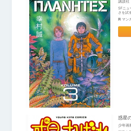
講談社
SFニ
さを試
マン
惑星の
少年画