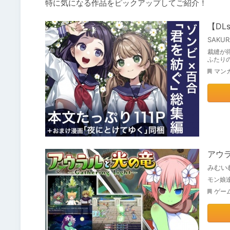
特に気になる作品をピックアップしてご紹介！
【DL
SAKUR
裁縫が
ふたり
マン
アウラ
みむい
モン娘達
ゲー