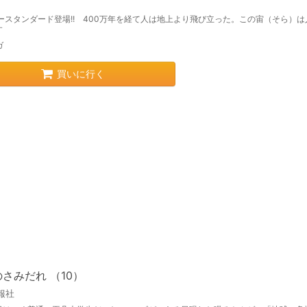
ュースタンダード登場!! 400万年を経て人は地上より飛び立った。この宙（そら）は
す
ガ
買いに行く
さみだれ （10）
報社