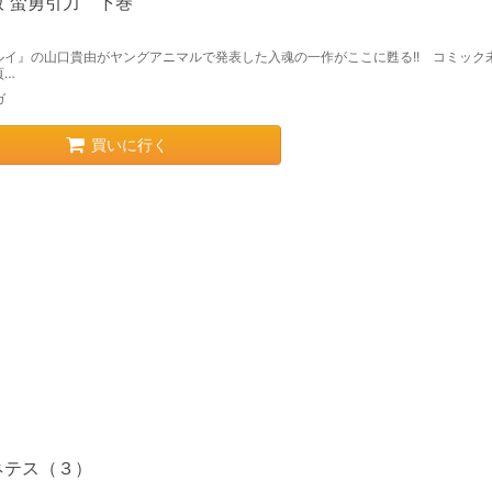
版 蛮勇引力 下巻
ルイ』の山口貴由がヤングアニマルで発表した入魂の一作がここに甦る!! コミック
頁…
ガ
買いに行く
ネテス（３）