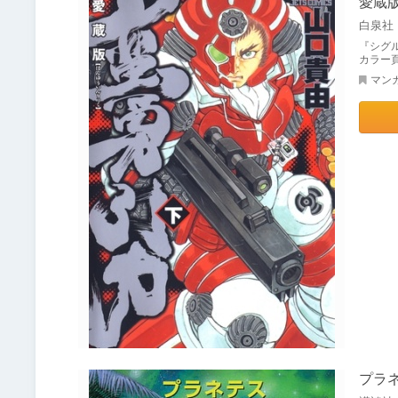
愛蔵
白泉社
『シグ
カラー
マン
プラ