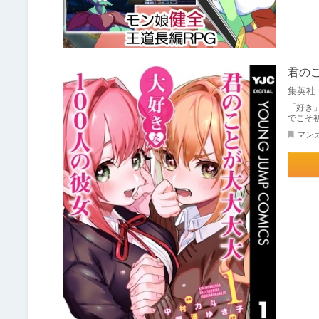
君のこ
集英社
「好き
でこそ
マン