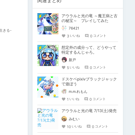
関連まとめ
アウラルと光の竜 ～魔王病と古
の秘宝～ プレイしてみた
76421
生きる-
3
0
いいね
コメント
想定外の成分って、どうやって
特定するんじゃろ。
新戸
5
0
いいね
コメント
ドスケベpixivブラックジャック
で遊ぼう
m.m.れもん
1
0
いいね
コメント
アウラルと光の竜 7/13(土)発売
みむい
10
0
いいね
コメント