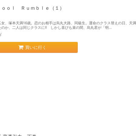
ｈｏｏｌ Ｒｕｍｂｌｅ（１）
乙女、塚本天満16歳。恋のお相手は烏丸大路、同級生。運命のクラス替えの日、天
たのか、二人は同じクラスに!! しかし喜びも束の間、烏丸君が「明…
ガ
買いに行く