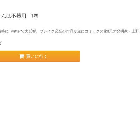
さんは不器用 1巻
時にTwitterで大反響、ブレイク必至の作品が遂にコミックス化!!天才発明家・上
ガ
買いに行く