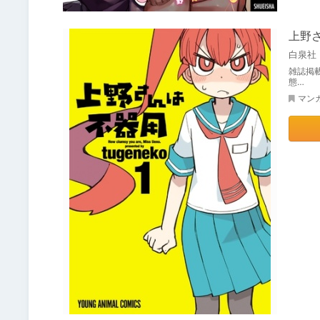
上野
白泉社
雑誌掲載
態…
マン