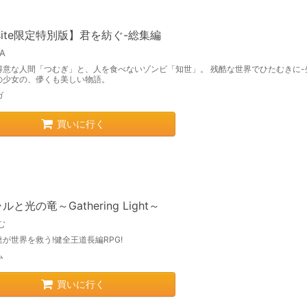
site限定特別版】君を紡ぐ-総集編
A
得意な人間「つむぎ」と、人を食べないゾンビ「知世」。 残酷な世界でひたむきに-
の少女の、儚くも美しい物語。
ガ
買いに行く
ルと光の竜～Gathering Light～
む
が世界を救う!健全王道長編RPG!
ム
買いに行く