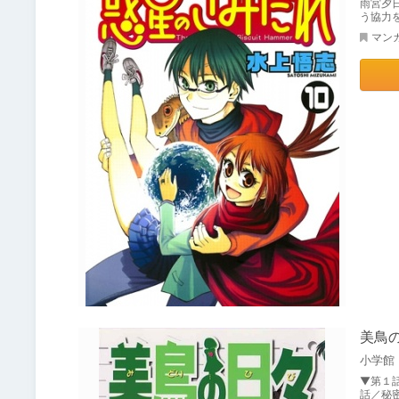
雨宮夕
う協力
マン
美鳥の
小学館
▼第１
話／秘