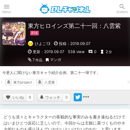
DLチャンネル
MENU
SEARCH
東方ヒロインズ第二十一回：八雲紫
ひよこ13
投稿：2019.09.07
更新：2019.09.07
538 view
0
2
分
マンガ
7
作品
今更人に聞けない東方キャラ紹介企画、第二十一弾です。
東方project
八雲紫
いいね
6
ウォッチ
0
どうも淡々とキャラクターの客観的な事実のみを書き連ねるだけで
はいまひとつ反応に乏しいので、今回からは主観に基づくものやネ
タ的なものも盛り込んでいかないといけないのかな、と思います。