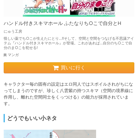
ハンドル付きスキマホール ふたなりち○こで自分とH
にゅう工房
怪しい薬でち○こが生えたにとり…!!そして、空間と空間をつなげる不思議アイ
テム『ハンドル付きスキマホール』が登場。これがあれば…自分のち○こで自
分のま○こを犯せる!
マンガ
買いに行く
キャラクター毎の固有の設定はエロ同人ではスポイルされがちにな
ってしまうのですが、珍しく八雲紫の持つスキマ（空間の境界線に
作用し、離れた空間同士をくっつける）の能力が採用されていま
す。
どうでもいい小ネタ