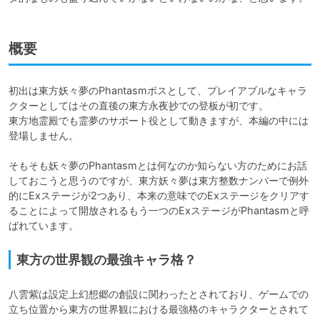
概要
初出は東方妖々夢のPhantasmボスとして、プレイアブルなキャラ
クターとしてはその直後の東方永夜抄での登板が初です。

東方地霊殿でも霊夢のサポート役として動きますが、本編の中には
登場しません。

そもそも妖々夢のPhantasmとは何なのか知らない方のためにお話
しておこうと思うのですが、東方妖々夢は東方整数ナンバーで例外
的にExステージが2つあり、本来の意味でのExステージをクリアす
ることによって開放されるもう一つのExステージがPhantasmと呼
ばれています。
東方の世界観の最強キャラ格？
八雲紫は設定上幻想郷の創設に関わったとされており、ゲームでの
立ち位置から東方の世界観における最強格のキャラクターとされて