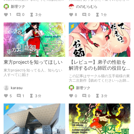
中】のレビューになります。
プレッシャーから救ってくれたのはあ
新理ツク
ののむらむら
る一本の添い寝音声でした．
1
0
3
8
0
1
分
分
東方projectを知ってほしい
【レビュー】弟子の性欲を
解消するのも師匠の役目な
東方projectを知ってる人、知らない
り【鎮めてくださいっお師
人すべてに届け
この記事はサークル猫の玉手箱様の東
匠様!】
方二次創作【鎮めてくださいっお師匠
様!】のレビューになります。
karasu
新理ツク
5
1
3
0
0
3
分
分