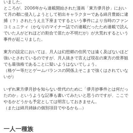
いました。

ところが、2006年から連載開始された漫画「東方儚月抄」におい
て月の都に侵入しようとして初出キャラクターである綿月豊姫に逮
捕（？）されたうえ土下座までするという事件により当時のファン
コミュニティ（かなりのマイナー誌での連載だったため連載で読ん
でいた人がどれほどの割合で居たか不明だが）が大荒れするという
事件が起こりました。

東方の設定においては、月人は幻想郷の住民では遠く及ばないほど
強いとされているのですが、月人抜きで言えば現在の東方の世界観
でも最強格であることに疑いようはないでしょう。

（格ゲー等だとゲームバランスの関係上そこまで強くはされていな
いが）

いずれ東方儚月抄を知らない世代のために「儚月抄事件とは何だっ
たのか」というような記事も書いてみたいと思うのですが、ここで
やるかどうかも予定としては明言しておきません。

（または綿月姉妹の個別項目でやるかも…）
一人一種族