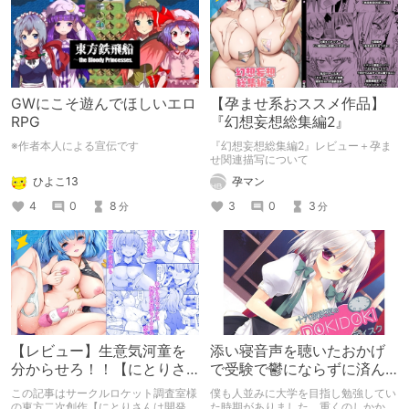
GWにこそ遊んでほしいエロ
【孕ませ系おススメ作品】
RPG
『幻想妄想総集編2』
※作者本人による宣伝です
『幻想妄想総集編2』レビュー＋孕ま
せ関連描写について
ひよこ13
孕マン
4
0
8
3
0
3
分
分
【レビュー】生意気河童を
添い寝音声を聴いたおかげ
分からせろ！！【にとりさ
で受験で鬱にならずに済ん
んは開発中】
だ話
この記事はサークルロケット調査室様
僕も人並みに大学を目指し勉強してい
の東方二次創作【にとりさんは開発
た時期がありました．重くのしかかる