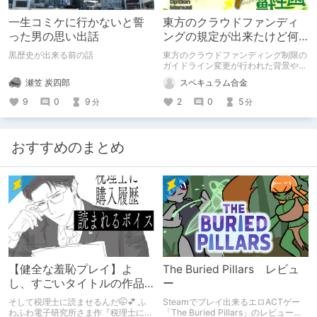
一生コミケに行かないと誓
東方のクラウドファンディ
った男の思い出話
ングの規定が出来たけど何
があったの？
黒歴史が出来る前の話
東方のクラウドファンディング制限の
ガイドライン変更が行われた背景や過
去に起こったクラウドファンディング
瀬笠 炭四郎
スペキュラム合金
の事例などを紹介していきます。
9
0
9
2
0
5
分
分
おすすめのまとめ
【健全な羞恥プレイ】よ
The Buried Pillars レビュ
し、すごいタイトルの作品
ー
をまた買おう。【湧き上が
そして税理士に読ませるんだ🤭💕 ふ
Steamでプレイ出来るエロACTゲー
る不健全な気持ち】
わふわ電子研究所さま作『税理士に購
「The Buried Pillars」のレビューで