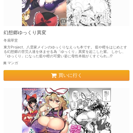
幻想郷ゆっくり異変
冬扇草堂
東方Project、八雲家メインのゆっくりなえっち本です。 藍や橙をはじめとす
る幻想郷の苦労人達を休ませる為「ゆっくり」異変を起こした紫。 しかし、
「ゆっくり」になった藍や橙の可愛い姿に母性本能がくすぐられ…!?
マンガ
買いに行く