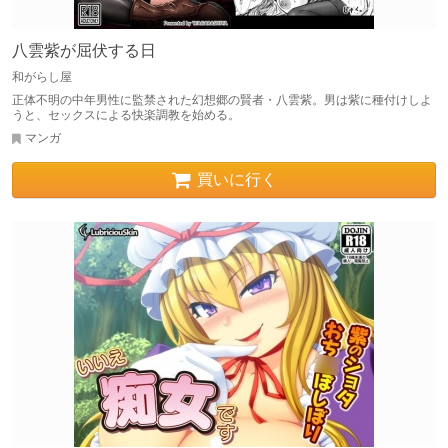
八雲紫が屈伏する日
和がらし屋
正体不明の中年男性に監禁された幻想郷の賢者・八雲紫。男は紫に種付けしよ
うと、セックスによる快楽調教を始める。
マンガ
買いに行く