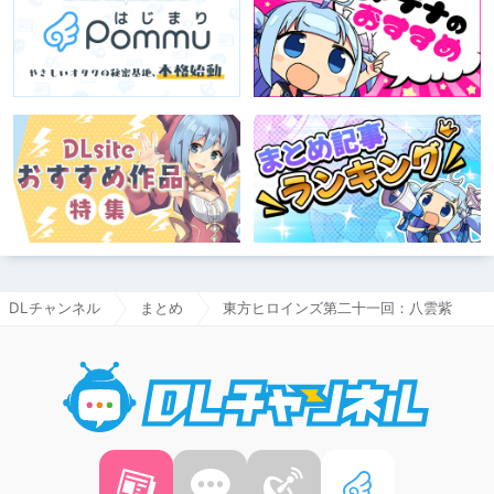
DLチャンネル
まとめ
東方ヒロインズ第二十一回：八雲紫
DLチャ