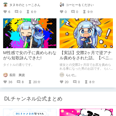
入履歴読まれるボイス』の感想レビュ
す。
タヌキのとぅーこさん
コーヒーをください
ーです！
6
0
6
0
0
9
分
分
M性感で女の子に責められな
【実話】交際2ヶ月で逆アナ
がら短歌詠んできた!
ル責めをされた話。【ペニ
バン】
タイトルの通りです。
彼女との交際2ヶ月目でお尻を責めら
れる事になった男のお話です。 らい
た。のエチエチ体験談#2【逆アナ
長田 興資
らいた。
ル】
36
8
20
20
0
8
分
分
DLチャンネル公式まとめ