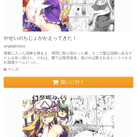
やせいのちじょがかえってきた！
angelphobia
屋敷に入った泥棒を捕まえ、尋問に取り掛かった紫。そこで紫は泥棒にあるゲ
ームを吹っ掛けた。それは、勝てば無罪放免、負ければ殺されるというイかさ
れ我慢ゲームだった。
マンガ
買いに行く