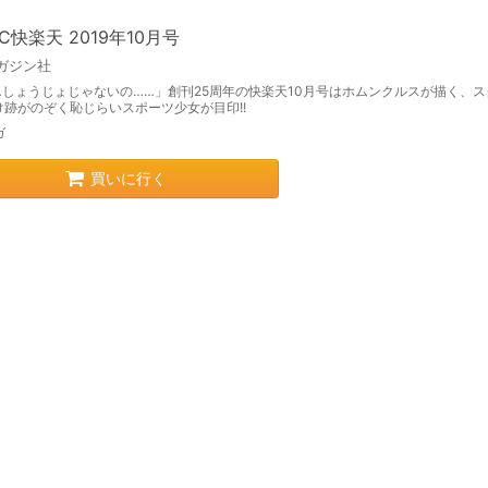
IC快楽天 2019年10月号
ガジン社
…しょうじょじゃないの……」創刊25周年の快楽天10月号はホムンクルスが描く、ス
け跡がのぞく恥じらいスポーツ少女が目印!!
ガ
買いに行く