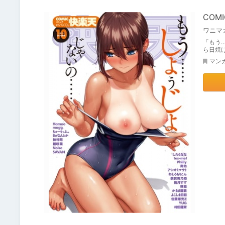
COM
ワニマ
「もう
ら日焼
マン