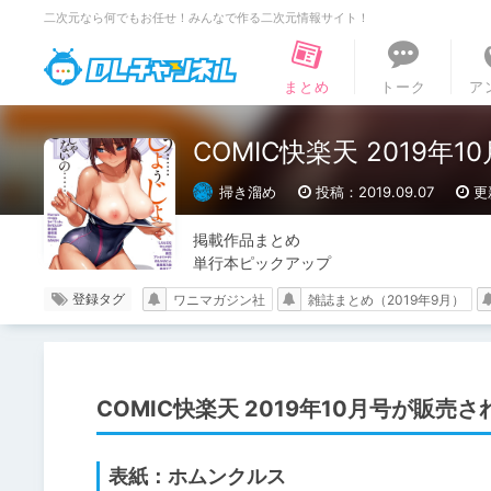
二次元なら何でもお任せ！みんなで作る二次元情報サイト！
DLチャンネル
まとめ
トーク
ア
COMIC快楽天 2019年1
掃き溜め
投稿：2019.09.07
更
掲載作品まとめ

単行本ピックアップ
登録タグ
ワニマガジン社
雑誌まとめ（2019年9月）
COMIC快楽天 2019年10月号が販売
表紙：ホムンクルス