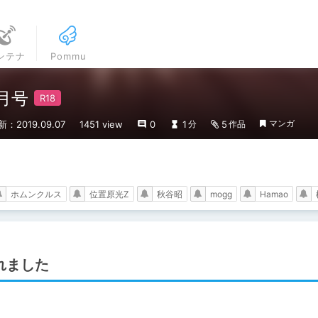
ンテナ
Pommu
0月号
マンガ
新：2019.09.07
1451 view
0
1
5
分
作品
ホムンクルス
位置原光Z
秋谷昭
mogg
Hamao
されました