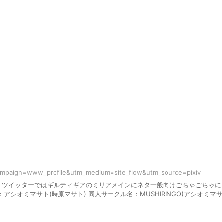
campaign=www_profile&utm_medium=site_flow&utm_source=pixiv
。ツイッターではギルティギアのミリアメインにネタ一般向けごちゃごちゃに
シオミマサト(時原マサト) 同人サークル名：MUSHIRINGO(アシオミマ