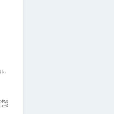
襲来」
ンの快楽
まだ模