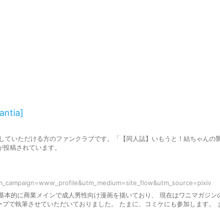
ntia]
illyを応援していただける方のファンクラブです。「【同人誌】いもうと！結ちゃんの
記事が投稿されています。
tm_campaign=www_profile&utm_medium=site_flow&utm_source=pixiv
ly です。 私は基本的に商業メインで成人男性向け漫画を描いており、 現在はワニマガジ
グレープで執筆させていただいておりました。 たまに、コミケにも参加します。 