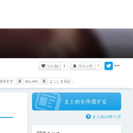
いいね
2
ウォッチ
1
桃月すず
tes_mel
よこしま日記
まとめを作成する
まとめの作り方