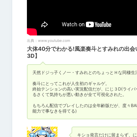
出典：
www.youtube.com
大体40分でわかる!風楽奏斗とすみれの出会
3D】
天然ドジっ子くノ一・すみれとのちょっとＨな同棲生活
奏斗にとってこれが人生初のギャルゲ。

終始テンションの高い実況配信だが、にじ３D(ライバ
るさくて気持ちが悪い動きが全て可視化された。

もちろん配信でプレイしたのは全年齢版だが、度々BA
能力で事なきを得てる)
キショ発言だけに留まらず、に