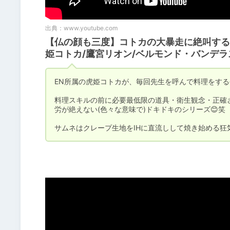
出典：
www.youtube.com
【仏の顔も三度】コトカの大暴走に絶叫する
姫コトカ/鷹宮リオン/ベルモンド・バンデラ
EN所属の虎姫コトカが、毎回先生を呼んで料理をする
料理スキルの前に必要最低限の道具・衛生観念・正確
労が絶えない(色々な意味で)ドキドキのシリーズ😊笑

サムネはクレープ生地をIHに直流しして焼き始める狂
⠀