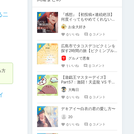
る二
『感想』【初投稿×連続絶頂】
何度イってもやめてくれない嫉
妬彼氏に激責めされて堕とされ
お金大好き
る。
0
0
いいね
コメント
広島市でタコスデコピクミンを
探す2時間の旅【ピクミンブル
ーム / Pikmin Bloom】
グルメで悪食
1
0
いいね
コメント
る方
【遊戯王マスターデイズ】
Part57：激闘！天盃龍 VS 千年
D【架空デュエル】
大晦日
イ
0
0
いいね
コメント
デキアイ〜白衣の君の愛し方〜
20
0
0
いいね
コメント