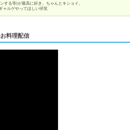
ンする等)が最高に好き。ちゃんとキショイ。

ギャルゲやってほしい🤣笑
のお料理配信