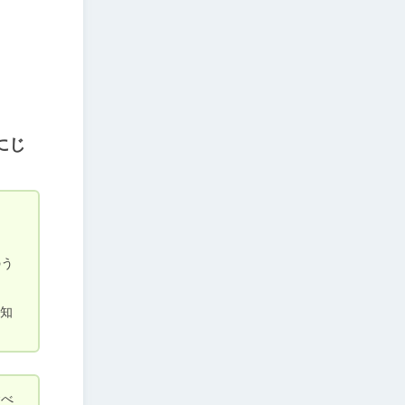
にじ
のう
察知
食べ