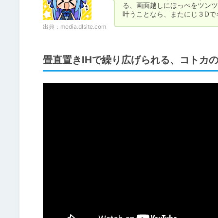
る、画面越しにほっぺをツンツ
叶うことなら、またにじ３Dで
出典：
media.dlsite.com
畳直置きIHで繰り広げられる、コトカ