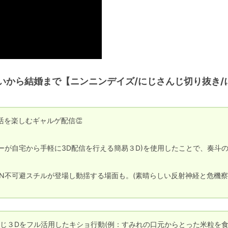
いから結婚まで【ニンニンデイズ/にじさんじ切り抜き/
を楽しむギャルゲ配信👏

ーが自宅から手軽に3D配信を行える簡易３D)を使用したことで、奏斗
N不可避スチルが登場し動揺する場面も。(素晴らしい反射神経と危機
じ３Dをフル活用したキショ行動(例：すみれの口元からとった米粒を