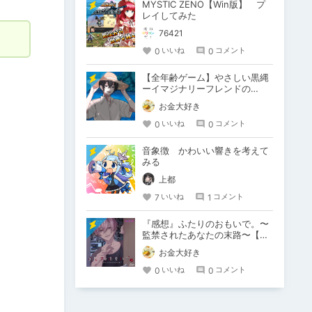
MYSTIC ZENO【Win版】 プ
レイしてみた
76421
0
0
いいね
コメント
【全年齢ゲーム】やさしい黒縄
ーイマジナリーフレンドの
「彼」と過ごすおぼんやすみー
お金大好き
0
0
いいね
コメント
音象徴 かわいい響きを考えて
みる
上都
7
1
いいね
コメント
『感想』ふたりのおもいで。〜
監禁されたあなたの末路〜【が
るまに限定特典付き】
お金大好き
0
0
いいね
コメント