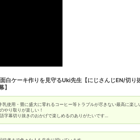
白ケーキ作りを見守るUki先生【にじさんじEN/切り抜
幕】
牛乳使用・畳に盛大に零れるコーヒー等トラブルが尽きない最高に楽し
のやり取りが楽しい！

本語字幕切り抜きのおかげで楽しめるのありがたいです…
配信者まで色々な人を先生に招いています。
