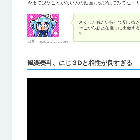
今まで観たことがない人の動画もぜひ観てみてね～！
さくっと観たい時って切り抜き
そこから新たな推しに出会える
✨
出典：
media.dlsite.com
風楽奏斗、にじ３Dと相性が良すぎる