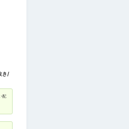
き/
い配