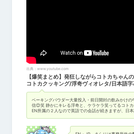
出典：
www.youtube.com
【爆笑まとめ】発狂しながらコトカちゃんの面
コトカクッキング/浮奇ヴィオレタ/日本語字
ベーキングパウダー大量投入・前日開封の飲みかけの
信😊笑 静かにキレる浮奇と、ケラケラ笑ってるコトカ
EN所属の２人なので英語での会話が続きますが、日
EN・JP、さらには事務所外の