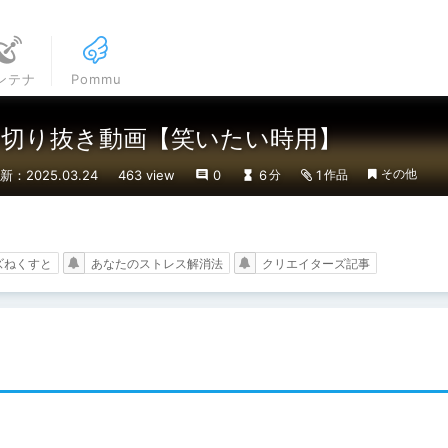
ンテナ
Pommu
切り抜き動画【笑いたい時用】
その他
新：2025.03.24
463 view
0
6
1
分
作品
ズねくすと
あなたのストレス解消法
クリエイターズ記事