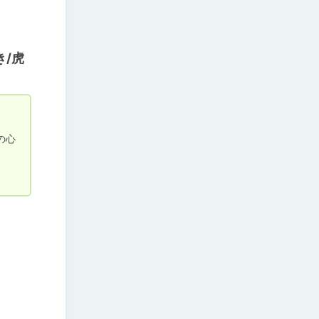
/虎
の心