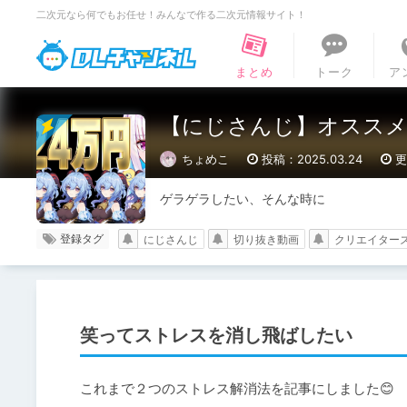
二次元なら何でもお任せ！みんなで作る二次元情報サイト！
DLチャンネル
まとめ
トーク
ア
【にじさんじ】オススメ
ちょめこ
投稿：2025.03.24
更
ゲラゲラしたい、そんな時に
登録タグ
にじさんじ
切り抜き動画
クリエイター
笑ってストレスを消し飛ばしたい
これまで２つのストレス解消法を記事にしました😊
