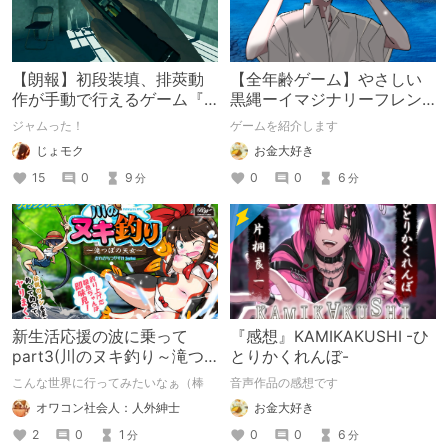
【朗報】初段装填、排莢動
【全年齢ゲーム】やさしい
作が手動で行えるゲーム『
黒縄ーイマジナリーフレン
HOLE 』
ドの「彼」と過ごすおぼん
ジャムった！
ゲームを紹介します
やすみー
じょモク
お金大好き
15
0
9
0
0
6
分
分
新生活応援の波に乗って
『感想』KAMIKAKUSHI -ひ
part3(川のヌキ釣り～滝つ
とりかくれんぼ-
ぼの天女～)
こんな世界に行ってみたいなぁ（棒
音声作品の感想です
オワコン社会人：人外紳士
お金大好き
2
0
1
0
0
6
分
分