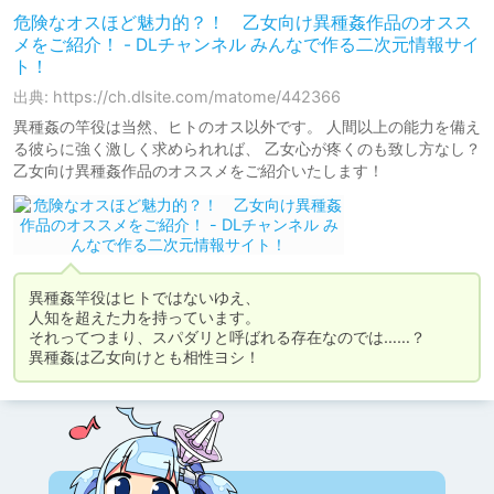
危険なオスほど魅力的？！ 乙女向け異種姦作品のオスス
メをご紹介！ - DLチャンネル みんなで作る二次元情報サイ
ト！
出典: https://ch.dlsite.com/matome/442366
異種姦の竿役は当然、ヒトのオス以外です。 人間以上の能力を備え
る彼らに強く激しく求められれば、 乙女心が疼くのも致し方なし？
乙女向け異種姦作品のオススメをご紹介いたします！
異種姦竿役はヒトではないゆえ、

人知を超えた力を持っています。

それってつまり、スパダリと呼ばれる存在なのでは……？

異種姦は乙女向けとも相性ヨシ！