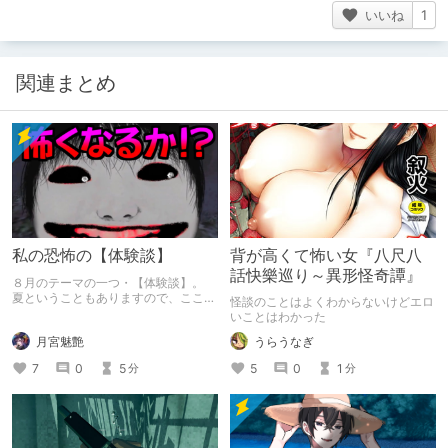
いいね
1
関連まとめ
私の恐怖の【体験談】
背が高くて怖い女『八尺八
話快樂巡り～異形怪奇譚』
８月のテーマの一つ・【体験談】。
夏ということもありますので、ここは
怪談のことはよくわからないけどエロ
恐怖の体験談を語りたいと思います。
いことはわかった
読んでいただいて、ちょっとでもゾク
月宮魅艶
うらうなぎ
ッ……！としていただければ……。
7
0
5
5
0
1
分
分