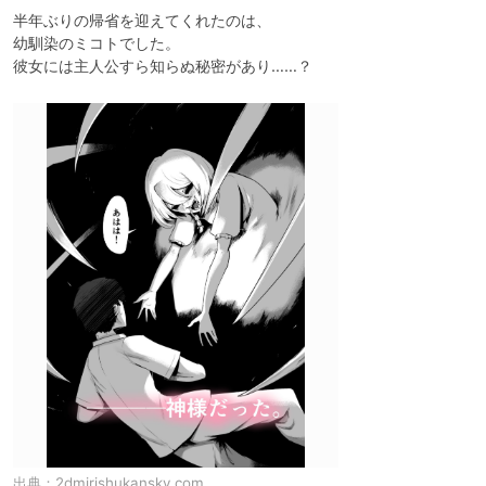
半年ぶりの帰省を迎えてくれたのは、

幼馴染のミコトでした。

彼女には主人公すら知らぬ秘密があり……？
出典：
2dmirishukansky.com