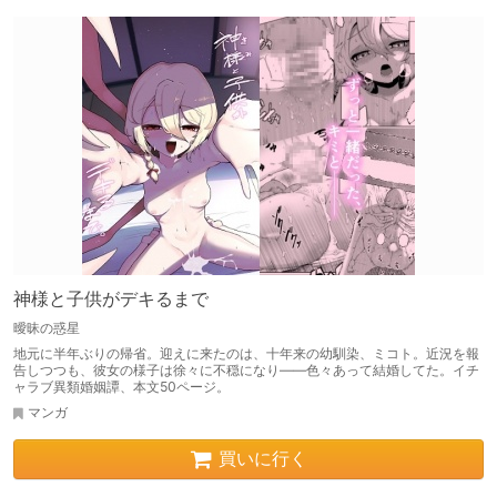
神様と子供がデキるまで
曖昧の惑星
地元に半年ぶりの帰省。迎えに来たのは、十年来の幼馴染、ミコト。近況を報
告しつつも、彼女の様子は徐々に不穏になり――色々あって結婚してた。イチ
ャラブ異類婚姻譚、本文50ページ。
マンガ
買いに行く