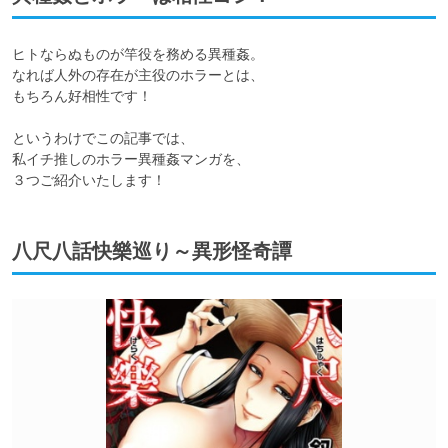
ヒトならぬものが竿役を務める異種姦。

なれば人外の存在が主役のホラーとは、

もちろん好相性です！

というわけでこの記事では、

私イチ推しのホラー異種姦マンガを、

３つご紹介いたします！
八尺八話快樂巡り～異形怪奇譚