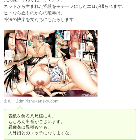
ネットから生まれた怪談をモチーフにしたエロが綴られます。

ヒトならぬものからの陵辱は、

外法の快楽を女たちにもたらします！
出典：
2dmirishukansky.com
表紙を飾る八尺様にも、

もちろん出番がございます。

異種姦は異種姦でも、

人外娘とのエッチになりますな。