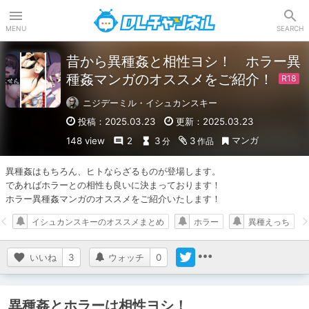
DLチャンネル
MENU
SEARCH
昔から異種姦と相性ヨシ！ ホラー異
種姦マンガのオススメをご紹介！
ニジデーミル・イシュカンスキー
投稿：2025.03.23
更新：2025.03.23
マンガ
148 view
2
3
3
分
作品
異種姦はもちろん、ヒトならざるものが登場します。

であればホラーとの相性も良いに決まっております！

ホラー異種姦マンガのオススメをご紹介いたします！
イシュカンスキーのオススメまとめ
ホラー
異種えっち
いいね
3
ウォッチ
0
異種姦とホラーは相性ヨシ！