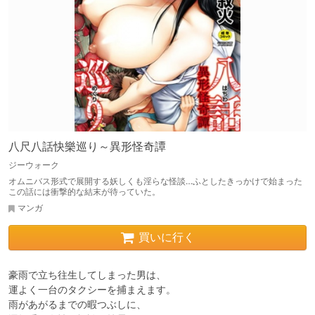
八尺八話快樂巡り～異形怪奇譚
ジーウォーク
オムニバス形式で展開する妖しくも淫らな怪談…ふとしたきっかけで始まった
この話には衝撃的な結末が待っていた。
マンガ
買いに行く
豪雨で立ち往生してしまった男は、

運よく一台のタクシーを捕まえます。

雨があがるまでの暇つぶしに、
