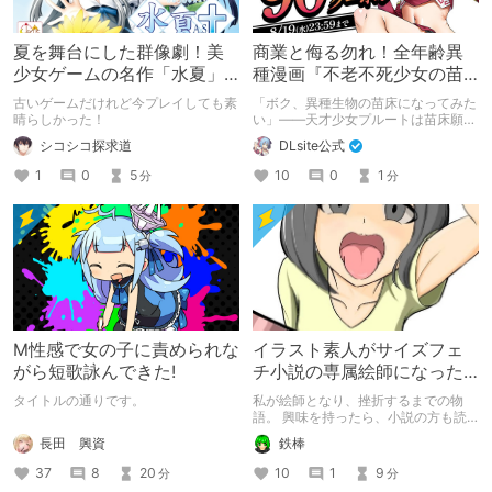
夏を舞台にした群像劇！美
商業と侮る勿れ！全年齢異
少女ゲームの名作「水夏」
種漫画『不老不死少女の苗
を今こそ！
床旅行記』新刊記念1～3巻
古いゲームだけれど今プレイしても素
「ボク、異種生物の苗床になってみた
90%オフクーポン配布中✨
晴らしかった！
い」――天才少女プルートは苗床願望
を叶えるため、不老不死の体を手に入
シコシコ探求道
DLsite公式
れた！ 話題沸騰の全年齢苗床コミッ
クスの新刊が発売開始！ それを記念
1
0
5
10
0
1
分
分
して1～3巻まで90%OFFクーポン配
布いたします！ まだ本作品未体験の
皆さん、多分お好きです。ぜひお試し
ください。
M性感で女の子に責められな
イラスト素人がサイズフェ
がら短歌詠んできた!
チ小説の専属絵師になった
お話
タイトルの通りです。
私が絵師となり、挫折するまでの物
語。 興味を持ったら、小説の方も読
んで欲しいなって感じ 私の絵を使っ
長田 興資
鉄棒
てくれてる小説書きさんのページＵＲ
Ｌ
37
8
20
10
1
9
分
分
https://www.pixiv.net/users/341489