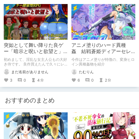
突如として舞い降りた良ゲ
アニメ塗りのハード異種
ー「暗示と呪いと欲望と」
姦 結戦蒼姫ディアーセレ
を製品版レビュー！
ス
初めまして、淫乱な女主人公もの大好
今作はアニメ塗りが特徴の、変身ヒロ
き侍です。 良作買えたんで久々にレ
イン異種姦物を紹介
ビュー書きます、対戦よろしくお願い
まだ名前がありません
たむりん
します
3
0
4
6
0
2
分
分
おすすめのまとめ