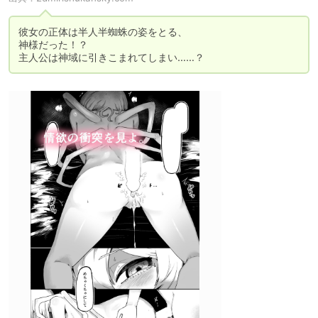
彼女の正体は半人半蜘蛛の姿をとる、

神様だった！？

主人公は神域に引きこまれてしまい……？