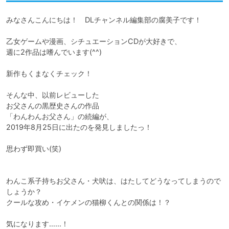
みなさんこんにちは！　DLチャンネル編集部の腐美子です！

乙女ゲームや漫画、シチュエーションCDが大好きで、

週に2作品は嗜んでいます(^^)

新作もくまなくチェック！

そんな中、以前レビューした

お父さんの黒歴史さんの作品

「わんわんお父さん」の続編が、

2019年8月25日に出たのを発見しましたっ！

思わず即買い(笑)

わんこ系子持ちお父さん・犬吠は、はたしてどうなってしまうので
しょうか？

クールな攻め・イケメンの猫柳くんとの関係は！？

気になります……！
