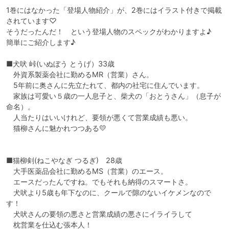
1巻にはなかった「登場人物紹介」が、2巻にはイラスト付きで掲載
されています♡

そうだったんだ！　という登場人物のスペックがわかりますよ♪

簡単にご紹介します♪

■犬吠 峠(いぬぼう とうげ）33歳

　外資系製薬会社に勤めるMR（営業）さん。

　5年前に奥さんに先立たれて、都内の社宅に住んでいます。

　家族は可愛い５歳の一人息子と、柴犬の「おとうさん」（息子が
命名）。

　人当たりはいいけれど、要領が悪くて営業成績も悪い。

　猫柳さんに魅かれつつある💛

■猫柳剣(ねこやなぎ つるぎ)　28歳

　大手医薬品会社に勤めるMS（営業）のエース。　

　エースだったんですね。でもそれも納得のスマートさ。

　犬吠より5歳も年下なのに、クールで隙のないイケメンなので
す！

　犬吠さんの要領の悪さと営業成績の悪さにイライラして

　枕営業を仕込む張本人！
