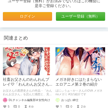
ユーザー登録（無料）がお済みでない方はこの機会に
是非ご登録ください。
ログイン
ユーザー登録（無料）
関連まとめ
社畜お父さんのわんわんプ
メガネ好きにはたまらない
レイ♡「わんわんお父さん/
エロアニメ第２巻の紹介
お父さんの黒歴史」
お父さんの黒歴史さんの作品・「わん
ばにぃうぉ～か～さんのOVA メガネ
わんお父さん」を読んだ感想と、見ど
noメガミ #2の紹介です
ころを紹介します！
DLチャンネル編集部＠女性向け
おっぱい紳士
5
0
4
1
0
2
分
分