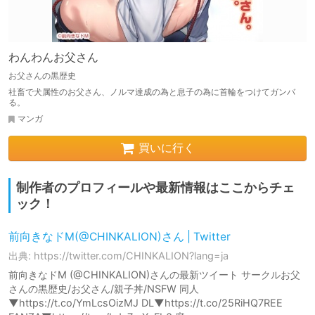
わんわんお父さん
お父さんの黒歴史
社畜で犬属性のお父さん、ノルマ達成の為と息子の為に首輪をつけてガンバ
る。
マンガ
買いに行く
制作者のプロフィールや最新情報はここからチェ
ック！
前向きなドM(@CHINKALION)さん | Twitter
出典: https://twitter.com/CHINKALION?lang=ja
前向きなドM (@CHINKALION)さんの最新ツイート サークルお父
さんの黒歴史/お父さん/親子丼/NSFW 同人
▼https://t.co/YmLcsOizMJ DL▼https://t.co/25RiHQ7REE