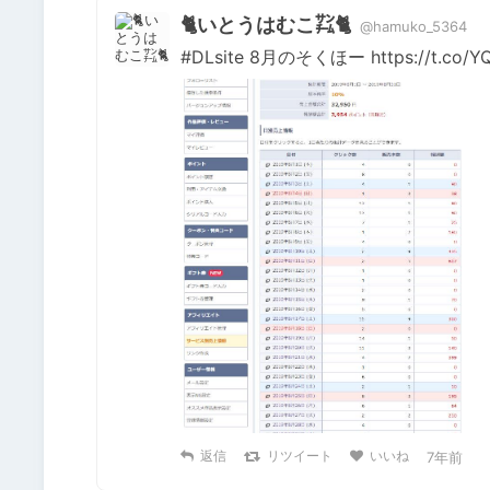
🐈いとうはむこ㌠🐈
@hamuko_5364
#DLsite 8月のそくほー https://t.co/
返信
リツイート
いいね
7年前