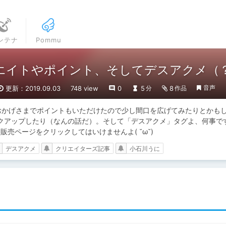
ンテナ
Pommu
エイトやポイント、そしてデスアクメ（
音声
更新：2019.09.03
748 view
0
5
8
分
作品
おかげさまでポイントもいただけたので少し間口を広げてみたりとかも
クアップしたり（なんの話だ）。そして「デスアクメ」タグよ、何事で
販売ページをクリックしてはいけませんよ( ˘ω˘)
デスアクメ
クリエイターズ記事
小石川うに