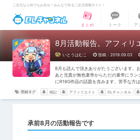
二次元なら何でもお任せ！みんなで作る二次元情報サイト！
DLチャンネル
まとめ
トーク
ア
8月活動報告。アフィリ
いとうはむこ
投稿：2019.09.03
8月も読んで頂きありがたうございます。
あと兄貴が無色童帝からただの童帝にラン
にR18G作品の話題を含みます、苦手な方は
登録タグ
雑記
アフィリエイト
DLチャンネル
承前8月の活動報告です