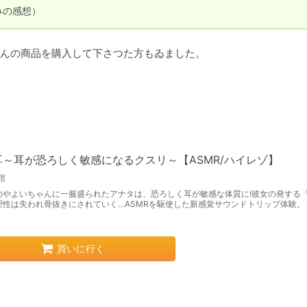
んの商品を購入して下さつた方もゐました。

耳～耳が恐ろしく敏感になるクスリ～【ASMR/ハイレゾ】
館
のやよいちゃんに一服盛られたアナタは、恐ろしく耳が敏感な体質に!彼女の発する
理性は失われ骨抜きにされていく…ASMRを駆使した新感覚サウンドトリップ体験。
買いに行く