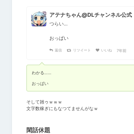
アテナちゃん@DLチャンネル公式
つらい…

おっぱい
返信
リツイート
いいね
7年前
わかる……

おっぱい
そして雑ゥｗｗｗ

文字数稼ぎにもなつてませんがなｗ
閑話休題