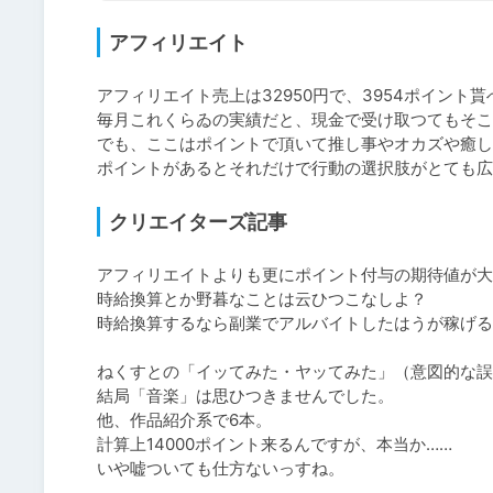
アフィリエイト
アフィリエイト売上は32950円で、3954ポイント貰
毎月これくらゐの実績だと、現金で受け取つてもそこ
でも、ここはポイントで頂いて推し事やオカズや癒し
ポイントがあるとそれだけで行動の選択肢がとても広
クリエイターズ記事
アフィリエイトよりも更にポイント付与の期待値が大
時給換算とか野暮なことは云ひつこなしよ？

時給換算するなら副業でアルバイトしたはうが稼げる
ねくすとの「イッてみた・ヤッてみた」（意図的な誤記
結局「音楽」は思ひつきませんでした。

他、作品紹介系で6本。

計算上14000ポイント来るんですが、本当か……

いや嘘ついても仕方ないっすね。