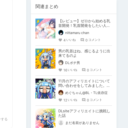
関連まとめ
【レビュー】ゼロから始める乳
首開発！乳首開発をしたい人に
は超おすすめ！
nittamaru chan
4
0
いいね
コメント
男の乳首はね、感じるように出
来てるのよ
DLポチ男
16
0
いいね
コメント
11月のアフィリエイトについて
問い合わせをしてみました。結
果．．．
めぐちゃん@BL・TL依存症
12
0
いいね
コメント
DLsiteアフィリエイトに挑戦し
た話
ーする
まだ名前がありません