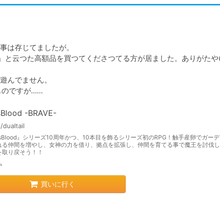
事は存じてましたが。

いかつ」と云つた高額品を買つてくださつてる方が居ました。ありがたや(  
遊んでません。

ものですが……
sBlood -BRAVE-
l/dualtail
usBlood』シリーズ10周年かつ、10本目を飾るシリーズ初のRPG！触手産卵でガー
れる仲間を増やし、女神の力を借り、拠点を拡張し、仲間を育てる事で魔王を討伐し
を取り戻そう！！
ム
買いに行く