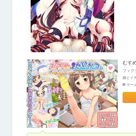
むす
フィク
娘とイ
ゲー