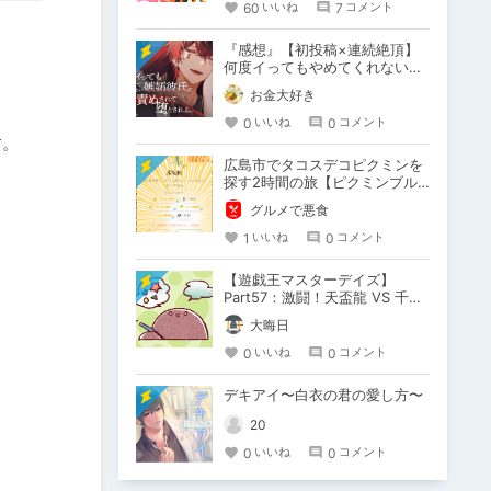
60
7
いいね
コメント
『感想』【初投稿×連続絶頂】
何度イってもやめてくれない嫉
妬彼氏に激責めされて堕とされ
お金大好き
る。
0
0
いいね
コメント
。

広島市でタコスデコピクミンを
探す2時間の旅【ピクミンブル
ーム / Pikmin Bloom】
グルメで悪食
1
0
いいね
コメント
【遊戯王マスターデイズ】
Part57：激闘！天盃龍 VS 千年
D【架空デュエル】
大晦日
0
0
いいね
コメント
デキアイ〜白衣の君の愛し方〜
20
0
0
いいね
コメント