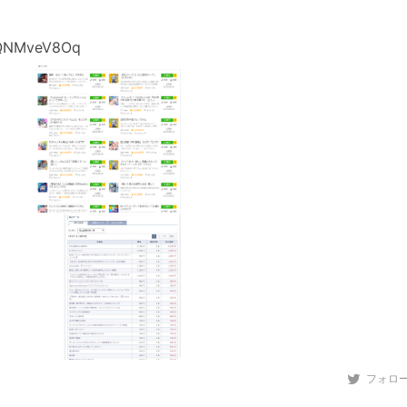
YQNMveV8Oq
フォロ