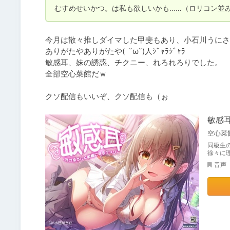
今月は散々推しダイマした甲斐もあり、小石川うにさ
ありがたやありがたや(  ˘ω˘)人ｼﾞｬﾗｼﾞｬﾗ

敏感耳、妹の誘惑、チクニー、れろれろりでした。

全部空心菜館だｗ

クソ配信もいいぞ、クソ配信も（ぉ
敏感
空心菜
同級生
徐々に
音声