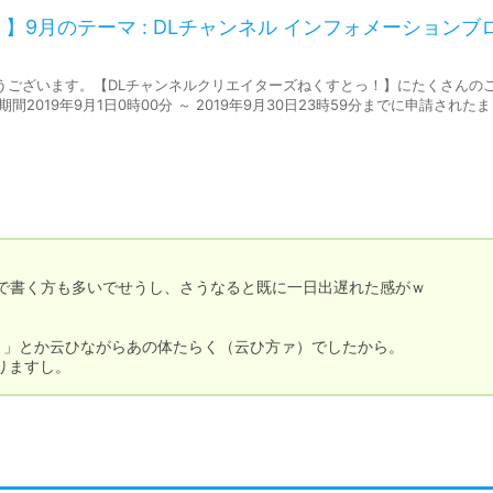
9月のテーマ : DLチャンネル インフォメーションブ
うございます。【DLチャンネルクリエイターズねくすとっ！】にたくさんの
19年9月1日0時00分 ～ 2019年9月30日23時59分までに申請された
容で書く方も多いでせうし、さうなると既に一日出遅れた感がｗ

」とか云ひながらあの体たらく（云ひ方ァ）でしたから。

りますし。