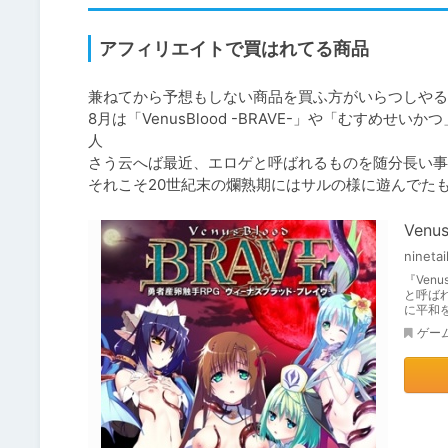
アフィリエイトで買はれてる商品
兼ねてから予想もしない商品を買ふ方がいらつしやる
8月は「VenusBlood -BRAVE-」や「むすめせ
人

さう云へば最近、エロゲと呼ばれるものを随分長い事
それこそ20世紀末の爛熟期にはサルの様に遊んでた
Venu
ninetai
『Ven
と呼ば
に平和
ゲー