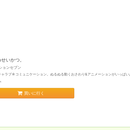
めせいかつ。
ションセブン
チャラブ☆コミュニケーション。ぬるぬる動くおさわり&アニメーションがいっぱい
ム
買いに行く