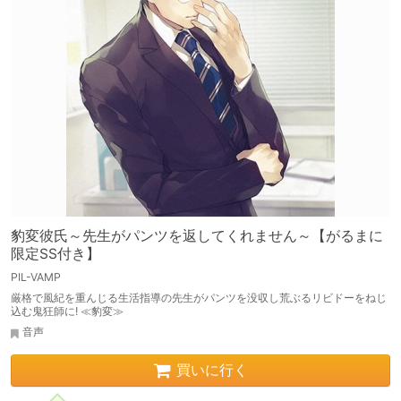
豹変彼氏～先生がパンツを返してくれません～【がるまに
限定SS付き】
PIL-VAMP
厳格で風紀を重んじる生活指導の先生がパンツを没収し荒ぶるリビドーをねじ
込む鬼狂師に! ≪豹変≫
音声
買いに行く