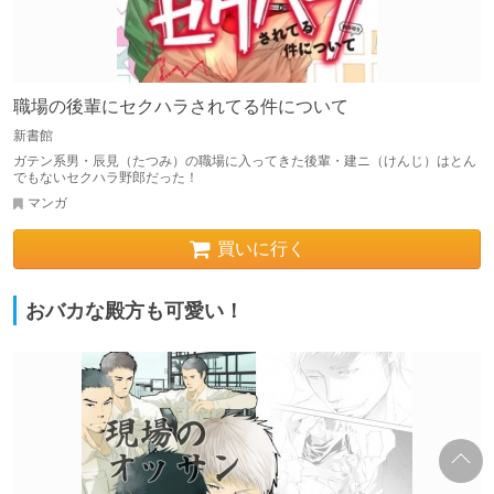
職場の後輩にセクハラされてる件について
新書館
ガテン系男・辰見（たつみ）の職場に入ってきた後輩・建ニ（けんじ）はとん
でもないセクハラ野郎だった！
マンガ
買いに行く
おバカな殿方も可愛い！