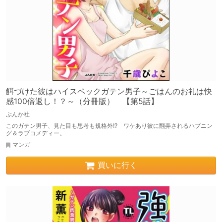
餌づけた彼はハイスペックガテン男子～ごはんのお礼は快
感100倍返し！？～（分冊版） 【第5話】
ぶんか社
このガテン男子、見た目も思考も規格外!? ワケあり彼に翻弄されるハプニン
グ＆ラブコメディー。
マンガ
買いに行く