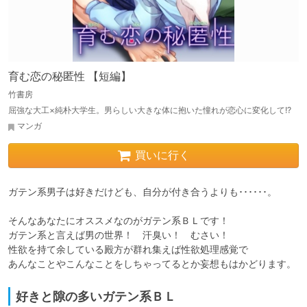
育む恋の秘匿性 【短編】
竹書房
屈強な大工×純朴大学生。男らしい大きな体に抱いた憧れが恋心に変化して!?
マンガ
買いに行く
ガテン系男子は好きだけども、自分が付き合うよりも･･････。

そんなあなたにオススメなのがガテン系ＢＬです！

ガテン系と言えば男の世界！　汗臭い！　むさい！

性欲を持て余している殿方が群れ集えば性欲処理感覚で

あんなことやこんなことをしちゃってるとか妄想もはかどります。
好きと隙の多いガテン系ＢＬ