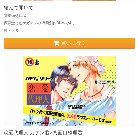
結んで開いて
廃棄物処理場
保育士とヒゲガテンの18禁創作BL本です。
マンガ
買いに行く
恋愛代理人 ガテン君×真面目経理君