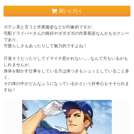
買いに行く
ガテン系と言うと作業服姿などが印象的ですが、

宅配ドライバーさんの格好やダボダボの作業着姿なんかもセクシー
であり、

可愛らしさもあったりして魅力的ですよね！

汗臭そうだったりしてイマイチ惹かれない……なんて方もいるかも
しれませんが、

身体を動かす仕事をしている方は体つきもシュッとしていること多
く、

その体の中がどんなふうになっているかという好奇心もそそられま
すね！