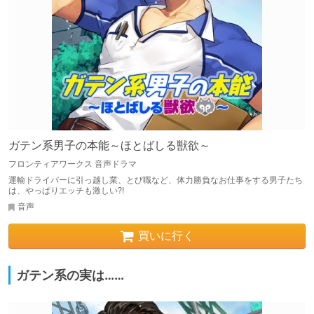
ガテン系男子の本能～ほとばしる獣欲～
フロンティアワークス 音声ドラマ
運輸ドライバーに引っ越し業、とび職など、体力勝負なお仕事をする男子たち
は、やっぱりエッチも激しい?!
音声
買いに行く
ガテン系の実は……