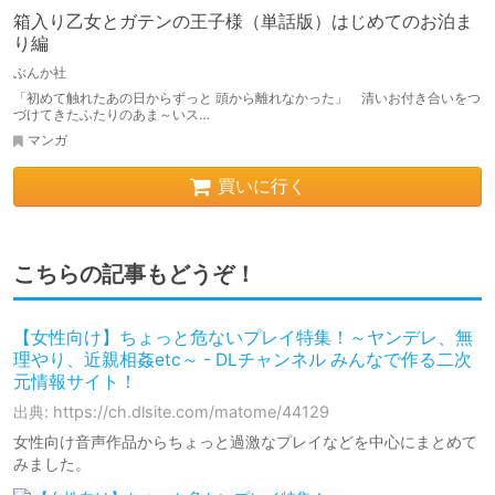
箱入り乙女とガテンの王子様（単話版）はじめてのお泊ま
り編
ぶんか社
「初めて触れたあの日からずっと 頭から離れなかった」 清いお付き合いをつ
づけてきたふたりのあま～いス…
マンガ
買いに行く
こちらの記事もどうぞ！
【女性向け】ちょっと危ないプレイ特集！～ヤンデレ、無
理やり、近親相姦etc～ - DLチャンネル みんなで作る二次
元情報サイト！
出典: https://ch.dlsite.com/matome/44129
女性向け音声作品からちょっと過激なプレイなどを中心にまとめて
みました。