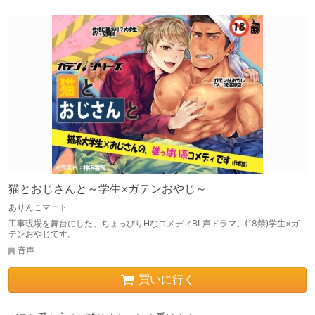
猫とおじさんと～学生×ガテンおやじ～
ありんこマート
工事現場を舞台にした、ちょっぴりHなコメディBL声ドラマ。(18禁)学生×ガ
テンおやじです。
音声
買いに行く