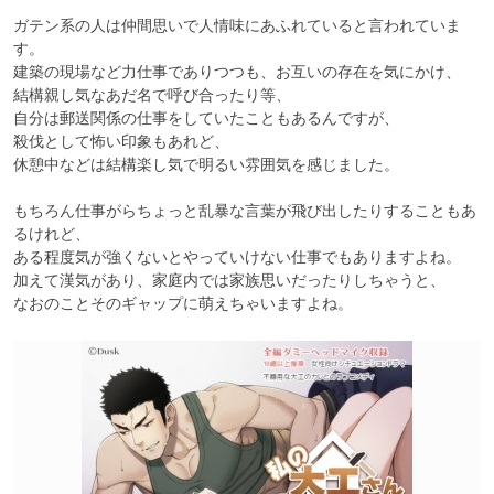
ガテン系の人は仲間思いで人情味にあふれていると言われていま
す。

建築の現場など力仕事でありつつも、お互いの存在を気にかけ、

結構親し気なあだ名で呼び合ったり等、

自分は郵送関係の仕事をしていたこともあるんですが、

殺伐として怖い印象もあれど、

休憩中などは結構楽し気で明るい雰囲気を感じました。

もちろん仕事がらちょっと乱暴な言葉が飛び出したりすることもあ
るけれど、

ある程度気が強くないとやっていけない仕事でもありますよね。

加えて漢気があり、家庭内では家族思いだったりしちゃうと、

なおのことそのギャップに萌えちゃいますよね。