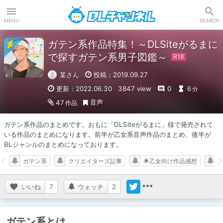
DLチャンネル
MENU
SEARCH
ガテン系作品特集！～DLSiteがるまに
で探すガテン系男子図鑑～
某さん
投稿：2019.09.27
更新：2022.06.30
3847 view
0
6
分
音声
47
作品
ガテン系作品のまとめです。おもに「DLSiteがるまに」様で発売されて
いる作品のまとめになります。前半が乙女系音声作品のまとめ、後半が
BLジャンルのまとめになっております。
ガテン系
クリエイターズ記事
🌟乙女向け作品感想
いいね
7
ウォッチ
2
ガテン系とは