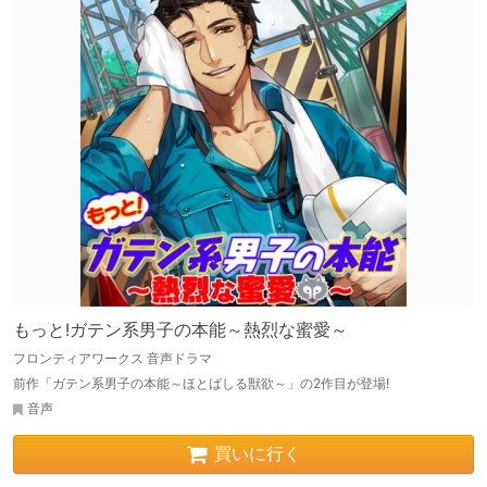
もっと!ガテン系男子の本能～熱烈な蜜愛～
フロンティアワークス 音声ドラマ
前作「ガテン系男子の本能～ほとばしる獣欲～」の2作目が登場!
音声
買いに行く