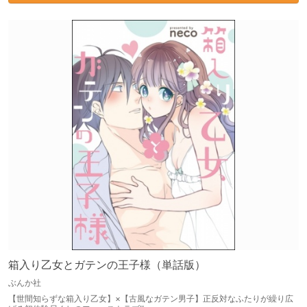
箱入り乙女とガテンの王子様（単話版）
ぶんか社
【世間知らずな箱入り乙女】×【古風なガテン男子】正反対なふたりが繰り広