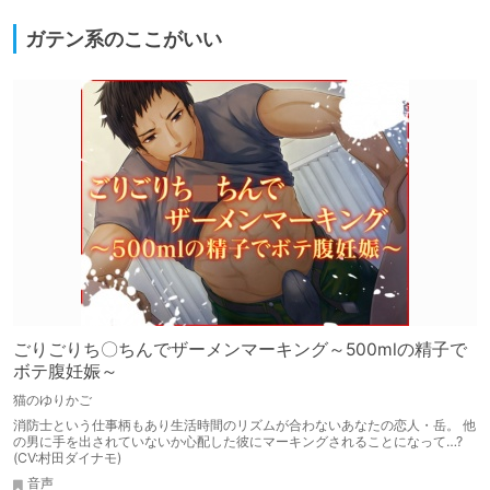
ガテン系のここがいい
ごりごりち〇ちんでザーメンマーキング～500mlの精子で
ボテ腹妊娠～
猫のゆりかご
消防士という仕事柄もあり生活時間のリズムが合わないあなたの恋人・岳。 他
の男に手を出されていないか心配した彼にマーキングされることになって…?
(CV:村田ダイナモ)
音声