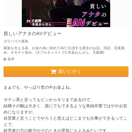
貧しいアナタのAVデビュー
ガラパゴス孤島
家族を支える為、お金の為に初めてAVに出演する貴女のお話。淫語、言葉責
め、オモチャ多め。(ダブルキャスト CV.冬凪おんせん、天銀輝)
音声
買いに行く
まぁでも、やっぱり世の中お金よね。

ガテン系と言ってもピンからキリまであるので、

結構その幅は大きく、誰にでもできるような単純作業ではややお安
めになりますが、

自営業と言うことでやろうと思えばどこまでも仕事ができるってこ
とで、

経営者の方の能力やそのときの景気にもよるみたいです。
