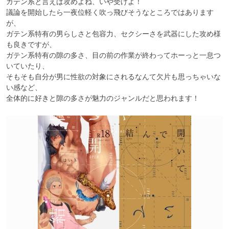
ガテン系と言えば攻めよね、いや受けよ！

議論を開始したら一夜位軽く吹っ飛びそうなところではあります
が、

ガテン系特有の男らしさと包容力、セクシーさを武器にした攻め様
も良きですが、

ガテン系特有の隙の多さ、目の前の作業が終わってホーっと一息つ
いていたり、

そもそも自分が男に性欲の対象にされるなんて欠片も思っちゃいな
い感など、

全体的に好きと隙の多さが魅力のジャンルだと思われます！