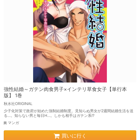
強性結婚～ガテン肉食男子×インテリ草食女子【単行本
版】 1巻
秋水社ORIGINAL
少子化対策で政府が始めた強制結婚制度。見知らぬ男女が2週間結婚生活を送
る…。知らない男と毎日H…。しかも相手はガテン系!?
マンガ
買いに行く