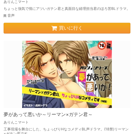
ありんこマート
ちょっと強気で情にアツいガテン君と真面目な経理担当君のほろ苦BLドラマ。
音声
買いに行く
夢があって悪いか～リーマン×ガテン君～
ありんこマート
工事現場を舞台にした、ちょっぴりHなコメディBL声ドラマ。(18禁)リーマン
×ガテン君です。