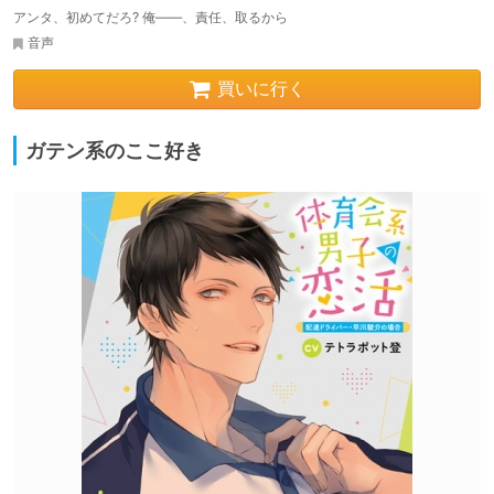
アンタ、初めてだろ? 俺――、責任、取るから
音声
買いに行く
ガテン系のここ好き