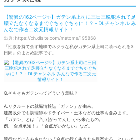
【驚異の162ページ✨】ガテン系上司に三日三晩犯されて足
腰立たなくなるまでぐちゃぐちゃに！？ - DLチャンネル み
んなで作る二次元情報サイト！
出典: https://ch.dlsite.com/matome/195868
『性欲を持て余す地味でネクラな私がガテン系上司に喰べられる3
日間』のまとめ記事です。
Q.そもそもガテンってどういう意味？

A.リクルートの就職情報誌「ガテン」が由来。

建築以外でも調理師やドライバー・土木などの仕事も含みます。

「ガテン」とは「合点(がってん)」から来たもの。

例.「合点承知！」「合点がいかない」など。

流行などに左右されない「合点の行く生き方を提案する」といった