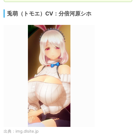
兎萌（トモエ）CV：分倍河原シホ
出典：
img.dlsite.jp