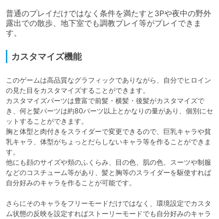
普通のプレイだけではなく条件を満たすと3Pや夜中の野外
露出での散歩、地下室でも調教プレイ等がプレイできま
す。
カスタマイズ機能
このゲームは高品質なグラフィックでありながら、自分でヒロイン
の見た目をカスタマイズすることができます。

カスタマイズパーツは豊富で前髪・横髪・後髪がカスタマイズで
き、何と髪パーツは約80パーツ以上とかなりの量があり、個別にセ
ットすることができます。

胸と体型と肉付きをスライダーで変更できるので、巨乳キャラや貧
乳キャラ、体型がちょっとだらしないキャラ等を作ることができま
す。

他にも顔のサイズや頬のふくらみ、目の色、肌の色、スーツや制服
などのコスチューム等があり、髪と胸等のスライダーを駆使すれば
自分好みのキャラを作ることが可能です。

さらにそのキャラをフリーモードだけではなく、環境設定でカスタ
ム状態の反映を設定すればストーリーモードでも自分好みのキャラ