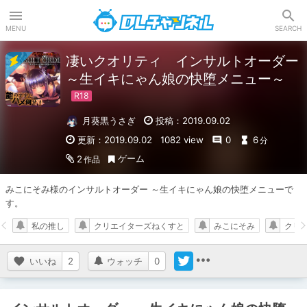
DLチャンネル
MENU
SEARCH
凄いクオリティ インサルトオーダー
～生イキにゃん娘の快堕メニュー～
月葵黒うさぎ
投稿：2019.09.02
更新：2019.09.02
1082 view
0
6
分
ゲーム
2
作品
みこにそみ様のインサルトオーダー ～生イキにゃん娘の快堕メニューで
す。
私の推し
クリエイターズねくすと
みこにそみ
クリ
いいね
2
ウォッチ
0