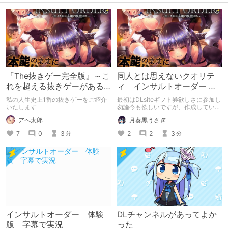
『The抜きゲー完全版』～こ
同人とは思えないクオリテ
れを超える抜きゲーがある
ィ インサルトオーダー ～
だろうか～
生イキにゃん娘の快堕メニ
私の人生史上1番の抜きゲーをご紹介
最初はDLsiteギフト券欲しさに参加し
ュー～
いたします
勿論今も欲しいですが、作成している
うちにどうすれば分かりやすく魅力を
アへ太郎
月葵黒うさぎ
伝わるか拙いながらも考えながら作成
したのでこれが購入の切っ掛けになっ
7
0
3
2
2
3
分
分
て頂けると幸いです。
インサルトオーダー 体験
DLチャンネルがあってよか
版 字幕で実況
った