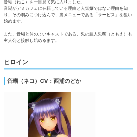
音瑚（ねこ）を一目見て気に入りました。

音瑚がデミカフェに在籍している理由と人気嬢ではない理由を知
り、その弱みにつけ込んで、裏メニューである「サービス」を狙い
始めます。

また、音瑚と仲のよいキャストである、兎の亜人兎萌（ともえ）も
主人公と接触し始めるます。
ヒロイン
音瑚（ネコ）CV：西浦のどか