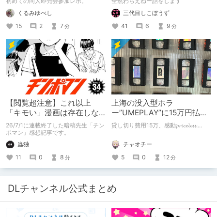
初めての同人即売会参加レポ。
全然わらえねー話をします
くるみゆべし
三代目しこぼうず
15
2
7
41
6
9
分
分
【閲覧超注意】これ以上
上海の没入型ホラ
「キモい」漫画は存在しな
ー”UMEPLAY”に15万円払っ
い？チンポマンとかいう
たら、2作品とも号泣した※
26/7/1に連載終了した暗稿先生「チン
貸し切り費用15万、感動𝓹𝓻𝓲𝓬𝓮𝓵𝓮𝓼𝓼....
「魂の殺人」の完成形
ネタバレなし
ポマン」感想記事です。
チャオチー
蟲独
5
0
12
11
0
8
分
分
DLチャンネル公式まとめ