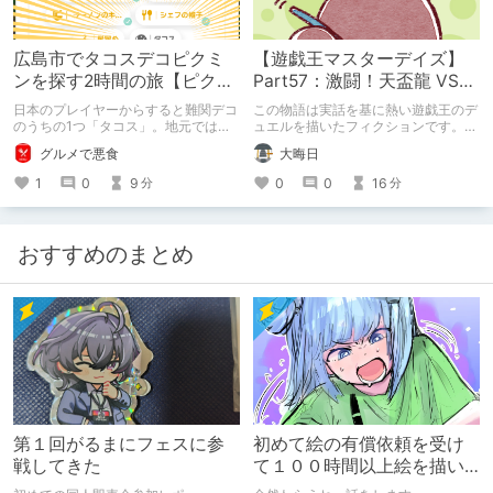
広島市でタコスデコピクミ
【遊戯王マスターデイズ】
ンを探す2時間の旅【ピクミ
Part57：激闘！天盃龍 VS
ンブルーム / Pikmin
千年D【架空デュエル】
日本のプレイヤーからすると難関デコ
この物語は実話を基に熱い遊戯王のデ
Bloom】
のうちの1つ「タコス」。地元では見
ュエルを描いたフィクションです。
つけられなかった男が広島で探す旅を
（自分用メモ：2025-05-14）
グルメで悪食
大晦日
お送りします。ねくすと5月のテーマ
「お出かけの記録」。
1
0
9
0
0
16
分
分
おすすめのまとめ
第１回がるまにフェスに参
初めて絵の有償依頼を受け
戦してきた
て１００時間以上絵を描い
た話