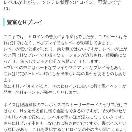
レベルが上がり、ツンデレ状態のヒロイン、可愛いです
ね。
豊富なHプレイ
ここまでは、ヒロインの態度による変化でしたが、このゲームはそ
れだけではなく、Hなプレイでもレベルが影響してきます。

レベルが低いと嫌がったり、乗り気ではないですが、レベルが上が
ると同じHなプレイでも様々なモーションが追加され、積極的にな
ったり、焦らしていると自分から動いたりもします。

Hプレイの中にはハードなプレイやマニアックなプレイ等もあり、
これは特定のHレベル時にしか出来ない等の条件があるものもあり
ます。

他にもHレベルあがると、そのヒロインに会いに行く際イベントが
発生してHイベントが発生したりします。

ボイスは隠語満載のフルボイスでストーリーモードのセリフだけで
はなく、Hを始める前に軽く会話もできるのですが、その時のセリ
フもHレベルで変化し、レベルが高いほど淫らになっていきます。

さらにHプレイ中何もしなければ喘ぎ声だけですが、裏ボイスとい
う項目があり、これを選択するとヒロインの心の声が聞こえるよう