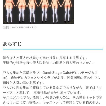
出典：
miconisomi.xii.jp
あらすじ
舞台は人と亜人が格差なく当たり前に共存する世界です。

半獣的な特徴を持つ亜人以外はこの世界と何も変わりません。

亜人を集めた高級クラブ、Demi-Stage Cafe(デミステージカフ
ェ)、通称デミカフェというクラブがあり、同業同種の店の中でも
値段と人気の高いお店です。

亜人の女性を集めて接待している飲食店でありながら、裏では「サ
ービス」と称して、 本番行為がまかり通っています。

そこにどこにでもいる寂しい独身の主人公は、その噂をネットで聞
きつけ、店に立ち寄ると、キャストとして在籍している猫の亜人、