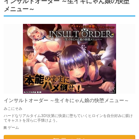
インサルトオーダー ～生イキにゃん娘の快堕
メニュー～
インサルトオーダー ～生イキにゃん娘の快堕メニュー～
みこにそみ
ハードなリアルタイム3D!次第に快楽に堕ちていくヒロインを自分好みに躾け
てキャストを淫らに手懐けよう。
ゲーム