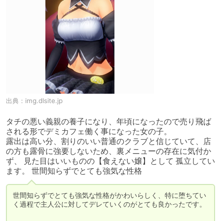
出典：
img.dlsite.jp
タチの悪い義親の養子になり、年頃になったので売り飛ば
される形でデミカフェ働く事になった女の子。

露出は高い分、割りのいい普通のクラブと信じていて、店
の方も露骨に強要しないため、裏メニューの存在に気付か
ず、 見た目はいいものの【食えない嬢】として 孤立してい
ます。 世間知らずでとても強気な性格
世間知らずでとても強気な性格がかわいらしく、特に堕ちてい
く過程で主人公に対してデレていくのがとても良かったです。
