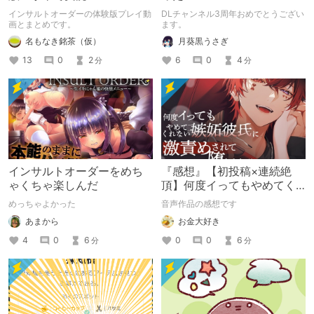
インサルトオーダーの体験版プレイ動
DLチャンネル3周年おめでとうござい
画とまとめです。
ます。
名もなき銘茶（仮）
月葵黒うさぎ
13
0
2
6
0
4
分
分
インサルトオーダーをめち
『感想』【初投稿×連続絶
ゃくちゃ楽しんだ
頂】何度イってもやめてく
れない嫉妬彼氏に激責めさ
めっちゃよかった
音声作品の感想です
れて堕とされる。
あまから
お金大好き
4
0
6
0
0
6
分
分