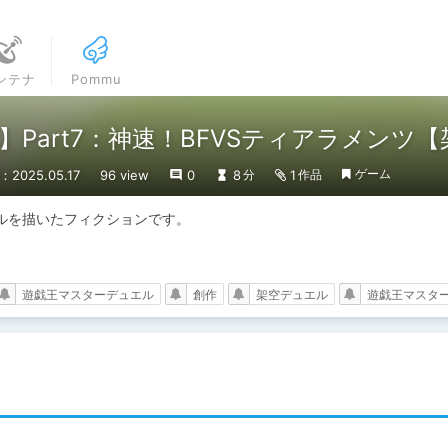
ンテナ
Pommu
Part7：神速！BFVSティアラメンツ
ゲーム
2025.05.17
96 view
0
8
1
分
作品
を描いたフィクションです。

遊戯王マスターデュエル
創作
架空デュエル
遊戯王マスタ