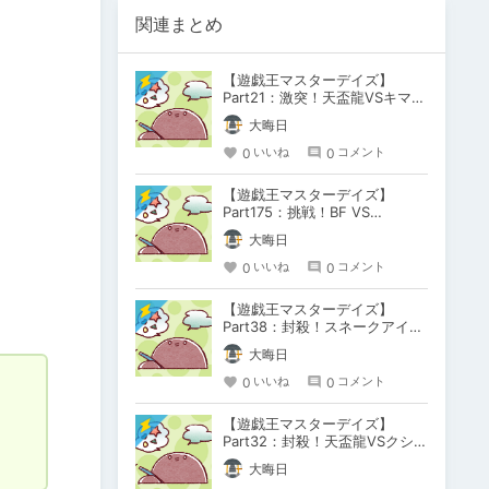
関連まとめ
【遊戯王マスターデイズ】
Part21：激突！天盃龍VSキマイ
ラ【架空デュエル】
大晦日
0
0
いいね
コメント
【遊戯王マスターデイズ】
Part175：挑戦！BF VS
M∀LICE【架空デュエル】
大晦日
0
0
いいね
コメント
【遊戯王マスターデイズ】
Part38：封殺！スネークアイ
DVSキマイラ【架空デュエル】
大晦日
0
0
いいね
コメント
【遊戯王マスターデイズ】
Part32：封殺！天盃龍VSクシャ
トリラ【架空デュエル】
大晦日