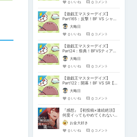
0
0
いいね
コメント
【遊戯王マスターデイズ】
Part165：反撃！BF VS シャー
ク【架空デュエル】
大晦日
0
0
いいね
コメント
【遊戯王マスターデイズ】
Part24：祭典！BFVSティアラ
メンツ【架空デュエル】
大晦日
0
0
いいね
コメント
【遊戯王マスターデイズ】
Part122：開幕！BF VS SR【架
空デュエル】
大晦日
0
0
いいね
コメント
『感想』【初投稿×連続絶頂】
何度イってもやめてくれない嫉
妬彼氏に激責めされて堕とされ
お金大好き
る。
0
0
いいね
コメント