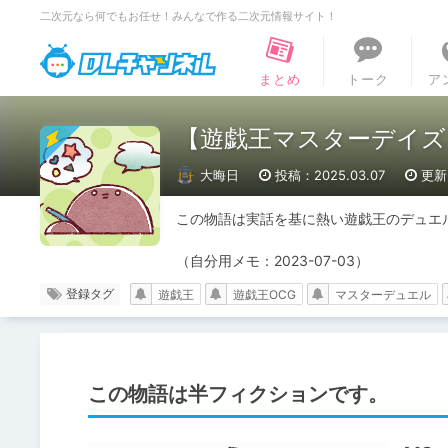
二次元なら何でもお任せ！みんなで作る二次元情報サイト！
DLチャンネル
まとめ
トーク
ア
【遊戯王マスターデイズ】
大晦日
投稿：2025.03.07
更新：
この物語は実話を基に熱い遊戯王のデュエル
（自分用メモ：2023-07-03）
登録タグ
遊戯王
遊戯王OCG
マスターデュエル
この物語は半フィクションです。