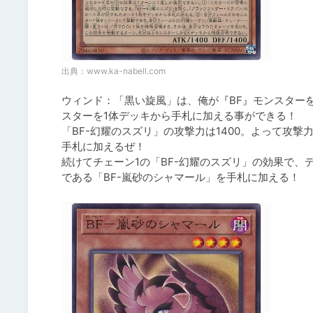
出典：
www.ka-nabell.com
ウィンド：「黒い旋風」は、俺が『BF』モンスター
スターを1体デッキから手札に加える事ができる！

「BF-幻耀のスズリ」の攻撃力は1400。よって攻撃力
手札に加えるぜ！

続けてチェーン1の「BF-幻耀のスズリ」の効果で