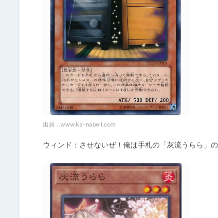
出典：
www.ka-nabell.com