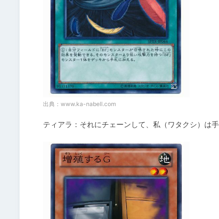
出典：
www.ka-nabell.com