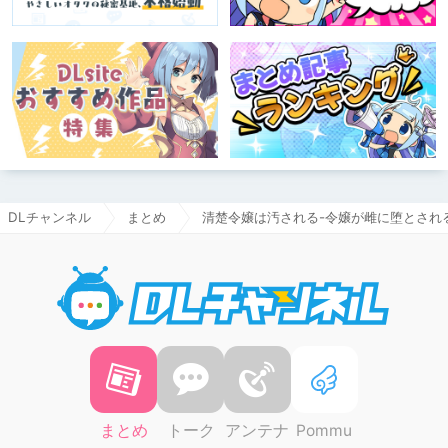
DLチャンネル
まとめ
清楚令嬢は汚される-令嬢が雌に堕とされる
DLチャ
まとめ
トーク
アンテナ
Pommu