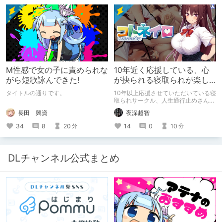
M性感で女の子に責められな
10年近く応援している、心
がら短歌詠んできた!
が抉られる寝取られが楽し
めるサークル
タイトルの通りです。
10年以上応援させていただいている寝
取られサークル、人生通行止めさんの
新作がとても良かったので、新作を中
長田 興資
夜深越智
心に、このサークルのゲームを紹介し
たくて、記事を書かせていただく。
34
8
20
14
0
10
分
分
キミノオモイからずっと好きな熱心な
ファンとしての記事にどうか、お付き
合いいただきたい（2026年7月18日
微修正）
DLチャンネル公式まとめ