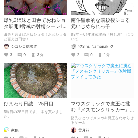
爆乳3姉妹と田舎でおねショ
南斗聖拳的な暗殺後シコる
タ展開!!脅威の射精シーン10
元いじめられっ子
回!!
田舎と言えばおねショタ！おねショタ
98年～01年連載漫画「殺し屋1」につ
と言えば田舎！
いて
シコシコ探求道
♡Sinsi Namonaki♡
3
0
3
2
0
1
分
分
ひまわり日誌 25日目
マウスクリックで魔王に挑
む『メスモンクリッカー』
5週目の25日目です。 本を買いまし
体験版プレイしてみた
た。
指先ひとつでメスガキ魔王をわからせ
るゲーム
家鴨
雪月花