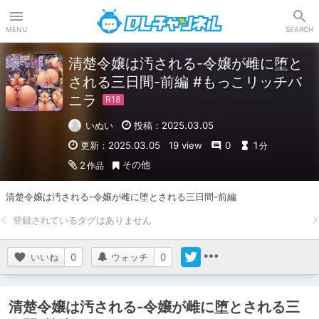
DLチャンネル
MENU
SEARCH
清楚令嬢は汚される-令嬢が雌に堕と
される三日間-前編 #もっこリッチバ
ニラ
いぬい
投稿：2025.03.05
更新：2025.03.05
19 view
0
1
分
その他
2
作品
清楚令嬢は汚される-令嬢が雌に堕とされる三日間-前編
いいね
0
ウォッチ
0
清楚令嬢は汚される-令嬢が雌に堕とされる三