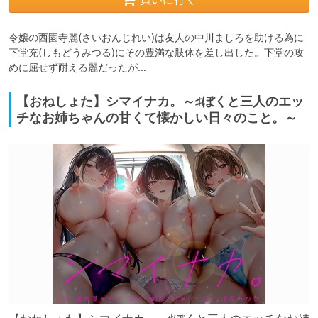
令嬢の西園寺麗(さいおんじれい)は友人の中川ましろを助ける為に
下堂充(しもどうみつる)にその豊満な肢体を差し出した。下堂の攻
めに屈せず耐える麗だったが…
【おねしょた】シマイナカ。～♯ぼくと三人のエッ
チなお姉ちゃんの甘くて懐かしい日々のこと。～