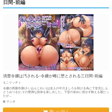
日間-前編
清楚令嬢は汚される-令嬢が雌に堕とされる三日間-前編
もこリッチィ
令嬢の西園寺麗(さいおんじれい)は友人の中川ましろを助ける為に下堂充(しも
どうみつる)にその豊満な肢体を差し出した。下堂の攻めに屈せず耐える麗だっ
たが…
マンガ
買いに行く