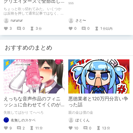
クリエイターズで全部出し
sss
てみます。
ちょっと吹っ切れてみた。 いくつか
は反映を押して通常記事ではなく、ク
リエイター記事として出してみようか
rururur
さと〜
なと。
3
0
3
0
0
1
分
分以内
おすすめのまとめ
えっちな音声作品のフィニ
悪徳業者と120万円分言い争
ッシュに合わせてイくのが
った話
下手すぎる【失敗した話】
失敗してばかり てへぺろ
親の金は僕の金
名無しのスケベ
ぼくくん
9
2
11
10
0
13
分
分