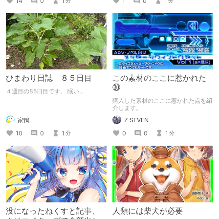
14
0
1
1
0
1
分
分
ひまわり日誌 ８５日目
この素材のここに惹かれた
㉚
４週目の85日目です。 眠い...
購入した素材のここに惹かれた点を紹
介します。
家鴨
Z SEVEN
10
0
1
0
0
1
分
分
没になったねくすと記事、
人類には柴犬が必要