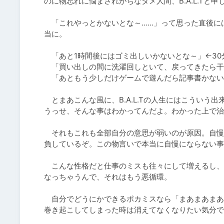
のに物忘れに悩まされがちなダメ人間、B.A.L.Tと申し
　「これやっとかないとな～……」って思った直後に
当に。

　「あと1時間後にはゴミ出しいかないとな～」←30
　「買い出しの間に洗濯回しといて、戻ってきたら干
　「あともう少しだけゲームで遊んだら記事書かないと
　とまあこんな風に、B.A.L.Tの人生にはこうい
うっせ、そんな事はわかってんだよ。わかった上で治
　それもこれも全部自分の意思が弱いのが原因。自慢じ
負しているぞ。この物言いで本当に自慢にならない事あ
　こんな性格だと仕事のミスも往々にして増えるし、
なっちゃうんで、それはもう悪循環。

　自分でどうにかできるポカミスなら「まあまあまあ
巻き起こしてしまった時は消えてなくなりたい気分で