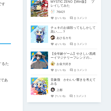
MYSTIC ZENO【Win版】 プ
です
レイしてみた
76421
0
0
いいね
コメント
チェキのお値段ってもしかして
高い……？
あひるカモ
4
0
いいね
コメント
【全年齢ゲーム】やさしい黒縄
ーイマジナリーフレンドの
「彼」と過ごすおぼんやすみー
するた
お金大好き
0
0
いいね
コメント
理であ
音象徴 かわいい響きを考えて
みる
上都
7
1
いいね
コメント