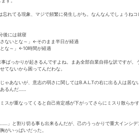
ます。

は忘れてる現象、マジで頻繁に発生しがち。なんなんでしょうねコ
分後には就寝

さないとな～」←そのまま半日が経過

な～」←10時間が経過

う出来事ばっかりが起きるんですよね。まあ全部自業自得な訳ですが。
せてないから困ってんだわな。

ゃあないが、意志の弱さに関してはB.A.L.Tの右に出る人は居な
るんだ……

ミスが重なってくると自己肯定感が下がってさらにミスり散らか
……」と割り切る事も出来るんだが、己のうっかりで重大インシデ
胸がいっぱいだった。
