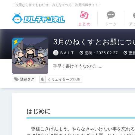
二次元なら何でもお任せ！みんなで作る二次元情報サイト！
DLチャンネル
まとめ
トーク
ア
3月のねくすとお題につ
B.A.L.T
投稿：2025.02.27
更新
手早く書けそうなので……
登録タグ
クリエイターズ記事
はじめに
　皆様ごきげんよう。やらなきゃいけない事を忘れる