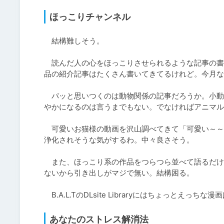
ほっこりチャンネル
　結構難しそう。

　読んだ人の心をほっこりさせられるような記事の書
品の紹介記事はたくさん書いてきてるけれど。今月な
　パッと思いつくのは動物関係の記事だろうか。小動
やかになるのは言うまでもない。でなければアニマル
　可愛いお猫様の動画を沢山調べてきて「可愛い～～
浄化されそうな気がするわ。中々良さそう。

　また、ほっこり系の作品をつらつら並べて語るだけ
ないから引き出しがマジで無い。結構困る。

　B.A.L.TのDLsite Libraryにはちょっと
あなたのストレス解消法