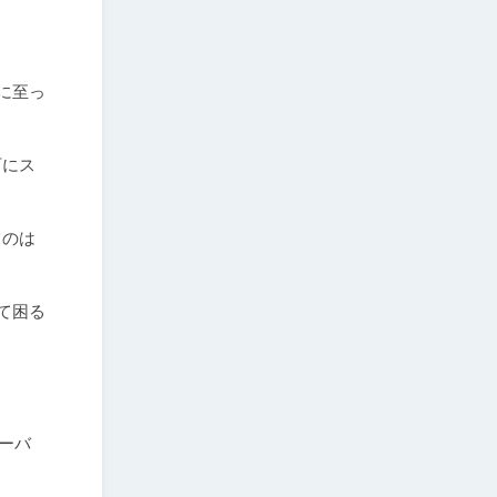
に至っ
石にス
てのは
て困る
オーバ