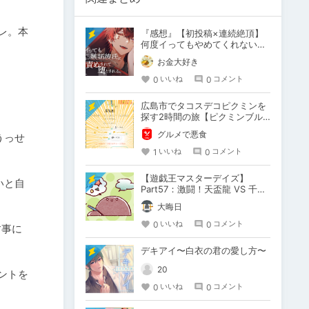
レ。本
『感想』【初投稿×連続絶頂】
何度イってもやめてくれない嫉
妬彼氏に激責めされて堕とされ
お金大好き
る。
0
0
いいね
コメント
広島市でタコスデコピクミンを
探す2時間の旅【ピクミンブル
ーム / Pikmin Bloom】
グルメで悪食
うっせ
1
0
いいね
コメント
【遊戯王マスターデイズ】
いと自
Part57：激闘！天盃龍 VS 千年
D【架空デュエル】
大晦日
0
0
いいね
コメント
す事に
デキアイ〜白衣の君の愛し方〜
20
ントを
0
0
いいね
コメント