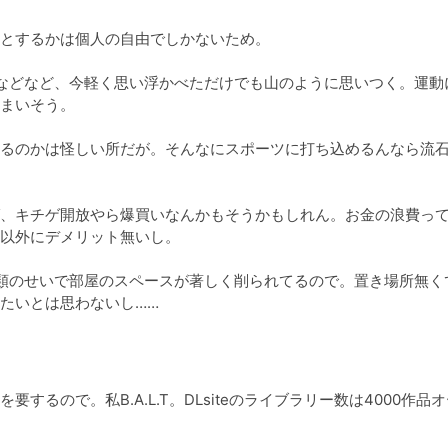
とするかは個人の自由でしかないため。

などなど、今軽く思い浮かべただけでも山のように思いつく。運動
まいそう。

るのかは怪しい所だが。そんなにスポーツに打ち込めるんなら流
、キチゲ開放やら爆買いなんかもそうかもしれん。お金の浪費っ
以外にデメリット無いし。

類のせいで部屋のスペースが著しく削られてるので。置き場所無く
たいとは思わないし……
るので。私B.A.L.T。DLsiteのライブラリー数は4000作品