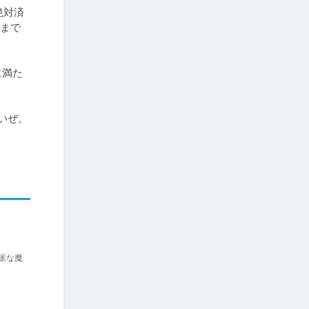
絶対済
罪まで
に満た
いぜ。
派な魔