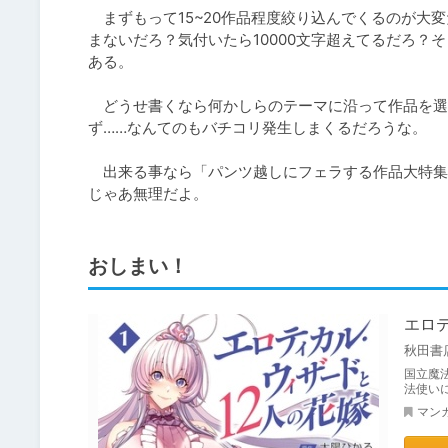
　まずもって15~20作品程度絞り込んでくるのが大
まないだろ？気付いたら10000文字超えてるだろ
ある。

　どうせ書くなら何かしらのテーマに沿って作品を選
ず……なんてのもバチコリ発生しまくるだろうな。

　出来る事なら「パンツ越しにフェラする作品大特集
じゃあ無理だよ。
おしまい！
エロ
秋田書
国立魔
法使い
マン