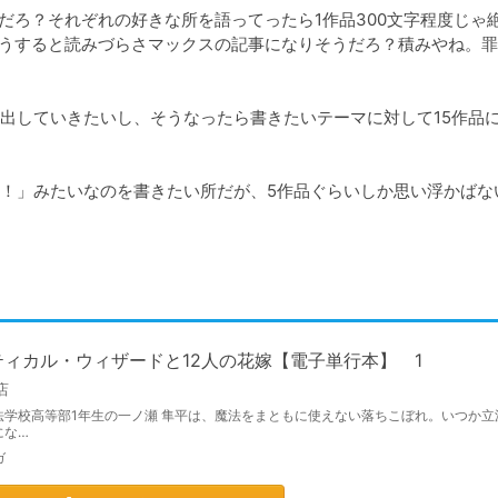
変だろ？それぞれの好きな所を語ってったら1作品300文字程度じゃ
？そうすると読みづらさマックスの記事になりそうだろ？積みやね。
出していきたいし、そうなったら書きたいテーマに対して15作品
！」みたいなのを書きたい所だが、5作品ぐらいしか思い浮かばな
ティカル・ウィザードと12人の花嫁【電子単行本】 1
店
法学校高等部1年生の一ノ瀬 隼平は、魔法をまともに使えない落ちこぼれ。いつか立
にな…
ガ