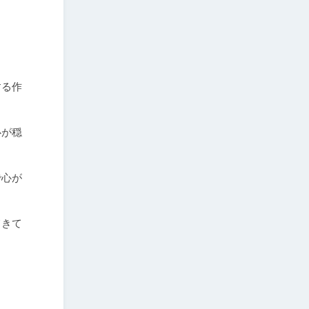
する作
心が穏
で心が
てきて