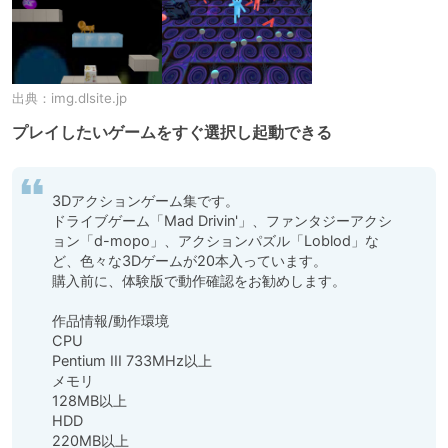
出典：
img.dlsite.jp
プレイしたいゲームをすぐ選択し起動できる
3Dアクションゲーム集です。

ドライブゲーム「Mad Drivin'」、ファンタジーアクシ
ョン「d-mopo」、アクションパズル「Loblod」な
ど、色々な3Dゲームが20本入っています。

購入前に、体験版で動作確認をお勧めします。

作品情報/動作環境

CPU

Pentium III 733MHz以上

メモリ

128MB以上

HDD

220MB以上
