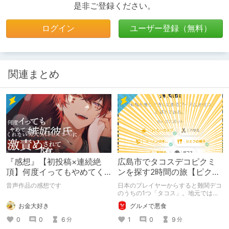
是非ご登録ください。
ログイン
ユーザー登録（無料）
関連まとめ
『感想』【初投稿×連続絶
広島市でタコスデコピクミ
頂】何度イってもやめてく
ンを探す2時間の旅【ピクミ
れない嫉妬彼氏に激責めさ
ンブルーム / Pikmin
音声作品の感想です
日本のプレイヤーからすると難関デコ
れて堕とされる。
Bloom】
のうちの1つ「タコス」。地元では見
つけられなかった男が広島で探す旅を
お金大好き
グルメで悪食
お送りします。ねくすと5月のテーマ
「お出かけの記録」。
0
0
6
1
0
9
分
分