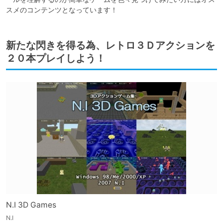
スメのコンテンツとなっています！
新たな閃きを得る為、レトロ３Ｄアクションを
２０本プレイしよう！
N.I 3D Games
N.I