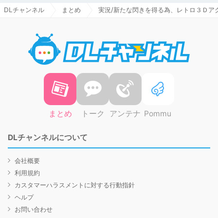
DLチャンネル
まとめ
実況/新たな閃きを得る為、レトロ３Ｄア
DLチャ
まとめ
トーク
アンテナ
Pommu
DLチャンネルについて
会社概要
利用規約
カスタマーハラスメントに対する行動指針
ヘルプ
お問い合わせ