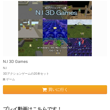
N.I 3D Games
N.I
3Dアクションゲームの20本セット
ゲーム
買いに行く
プレイ動画はこちらです！