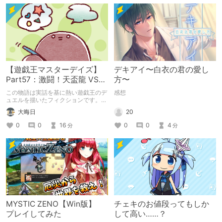
【遊戯王マスターデイズ】
デキアイ〜白衣の君の愛し
Part57：激闘！天盃龍 VS
方〜
千年D【架空デュエル】
この物語は実話を基に熱い遊戯王のデ
感想
ュエルを描いたフィクションです。
（自分用メモ：2025-05-14）
20
大晦日
0
0
4
0
0
16
分
分
MYSTIC ZENO【Win版】
チェキのお値段ってもしか
プレイしてみた
して高い……？