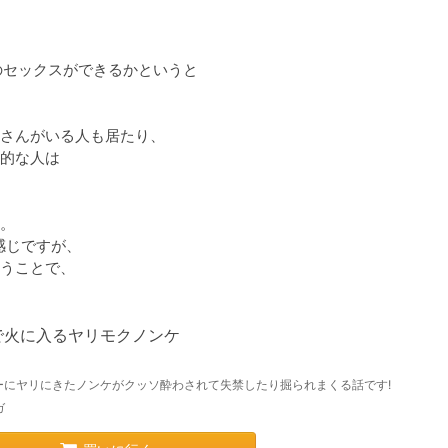
セックスができるかというと

さんがいる人も居たり、

的な人は

。

感じですが、

うことで、

で火に入るヤリモクノンケ
ーにヤリにきたノンケがクッソ酔わされて失禁したり掘られまくる話です!
ガ