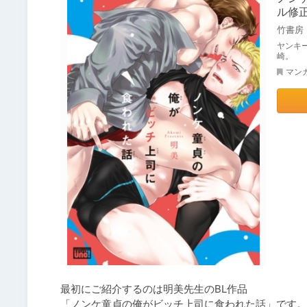
ル修
竹書房
ヤンキ
崎。
マン
最初にご紹介するのは明美先生のBL作品

「ノンケ童貞の俺がビッチ上司に食われた話」です。
