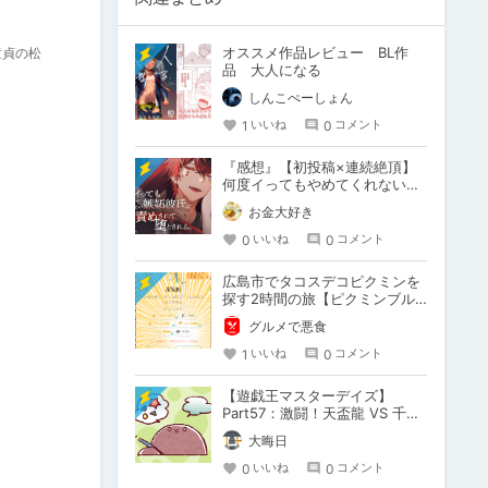
オススメ作品レビュー BL作
童貞の松
品 大人になる
しんこぺーしょん
1
0
いいね
コメント
『感想』【初投稿×連続絶頂】
何度イってもやめてくれない嫉
妬彼氏に激責めされて堕とされ
お金大好き
る。
0
0
いいね
コメント
広島市でタコスデコピクミンを
探す2時間の旅【ピクミンブル
ーム / Pikmin Bloom】
グルメで悪食
1
0
いいね
コメント
【遊戯王マスターデイズ】
Part57：激闘！天盃龍 VS 千年
D【架空デュエル】
大晦日
0
0
いいね
コメント