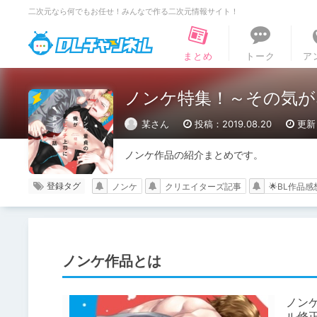
二次元なら何でもお任せ！みんなで作る二次元情報サイト！
DLチャンネル
まとめ
トーク
ア
ノンケ特集！～その気が
某さん
投稿：2019.08.20
更新：
ノンケ作品の紹介まとめです。
登録タグ
ノンケ
クリエイターズ記事
🌟BL作品感
ノンケ作品とは
ノン
ル修