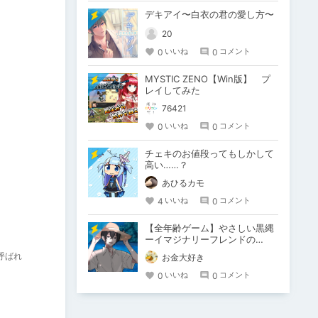
デキアイ〜白衣の君の愛し方〜
20
0
0
いいね
コメント
MYSTIC ZENO【Win版】 プ
レイしてみた
76421
0
0
いいね
コメント
チェキのお値段ってもしかして
高い……？
あひるカモ
4
0
いいね
コメント
【全年齢ゲーム】やさしい黒縄
ーイマジナリーフレンドの
「彼」と過ごすおぼんやすみー
呼ばれ
お金大好き
0
0
いいね
コメント