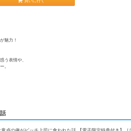
買いに行く
が魅力！
惑う表情や、

ー。

話
ケ童貞の俺がビッチ上司に食われた話 【電子限定特典付き】［