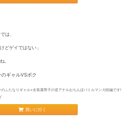
では、

けどゲイではない」

ね。
ーのギャルVSボク
ーのふたなりギャル×女装腐男子の逆アナルおちんぽバトルマンガ続編です!
ガ
買いに行く