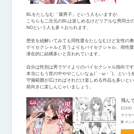
BLをたしなむ「腐男子」という人もいますが、

こちらも二次元のBLは楽しめるけどリアルな男同士の
NOという人も多々おられます。

歴史を紐解いてみても同性愛をたしなむけど女性の奧
ゲイセクシャルと言うよりもバイセクシャル、両性愛
潜在的に結構多いと言われています。

自分は性別は男でゲイよりのバイセクシャル指向です
本当にもう世の中ややこしいなぁ(´・ω・`)、という
守備範囲が広ければそれだけ楽しめる作品も多いとい
前向きに楽しんじゃいましょう。
飛ん
ECHO
ヤリサ
マン