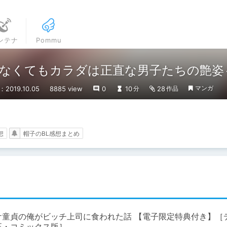
ンテナ
Pommu
なくてもカラダは正直な男子たちの艶姿
マンガ
2019.10.05
8885 view
0
10
28
分
作品
想
帽子のBL感想まとめ
ケ童貞の俺がビッチ上司に食われた話 【電子限定特典付き】［
正・コミックス版］