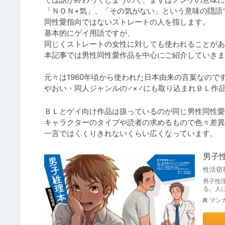
「ＮＯＮ+気」、「その気がない」という意味の隠語で
同性愛指向ではないストレートの人を指します。

基本的にゲイ用語ですが、

同じくストレートの女性に対しても使われることがあ
本記事では男性同性愛作品を中心にご紹介していきま
元々は1960年頃から使われた日本由来の言葉なのです
やおい・同人ジャンルの♂×♂にも取り込まれＢＬ作
ＢＬとゲイ向け作品は扱っているのが同じ男性同性愛
キャラクターのタイプや読者の求めるもので色々差異
一言ではくくりきれないくらい広くなっています。
男子
性活窃
男子性
る。人
マン