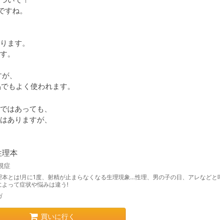
すね。

ります。

す。

が、

品でもよく使われます。
ではあっても、

はありますが、

性理本
視症
理本とは!月に1度、射精が止まらなくなる生理現象…性理、男の子の日、アレなどと
によって症状や悩みは違う!
ガ
買いに行く