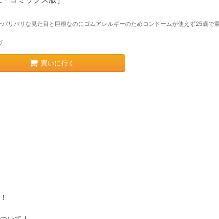
ーバリバリな見た目と巨根なのにゴムアレルギーのためコンドームが使えず25歳で
ガ
買いに行く
！

ついて！
