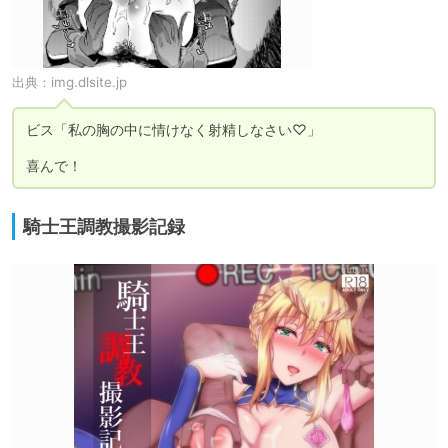
出典：
img.dlsite.jp
ビス「私の胸の中に情けなく射精しなさい♡」

喜んで！
騎士王調教撮影記録