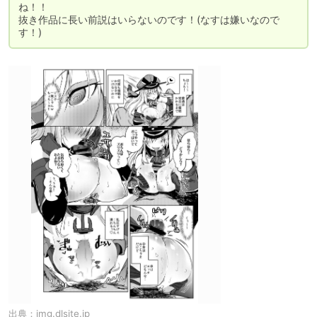
ね！！

抜き作品に長い前説はいらないのです！(なすは嫌いなので
す！)
出典：
img.dlsite.jp