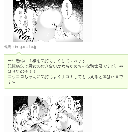
出典：
img.dlsite.jp
一生懸命に主様を気持ちよくしてくれます！

記憶喪失で男女の付き合いがめちゃめちゃな騎士君ですが、や
はり男の子！！

コッコロちゃんに気持ちよく手コキしてもらえると体は正直で
すｗ