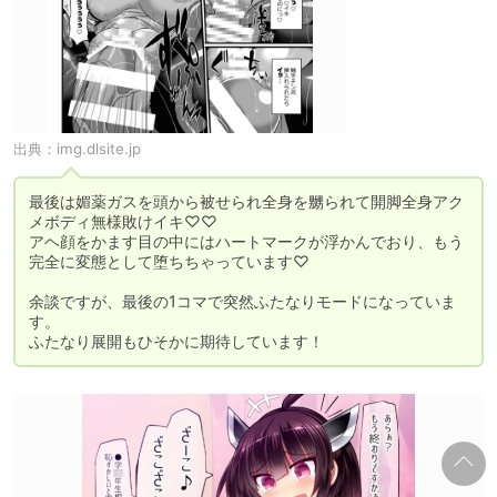
出典：
img.dlsite.jp
最後は媚薬ガスを頭から被せられ全身を嬲られて開脚全身アク
メボディ無様敗けイキ♡♡

アヘ顔をかます目の中にはハートマークが浮かんでおり、もう
完全に変態として堕ちちゃっています♡

余談ですが、最後の1コマで突然ふたなりモードになっていま
す。

ふたなり展開もひそかに期待しています！