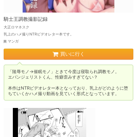
騎士王調教撮影記録
大正ロマネスク
乳上のハメ撮りNTRビデオレター本です。
マンガ
買いに行く
「陵辱モノ→催眠モノ」ときて今度は寝取られ調教モノ。

エバンジェリストくん、性癖歪みすぎてない？

本作はNTRビデオレター本となっており、乳上がどのように堕
ちていくかハメ撮り動画を見ていく形式となっています。