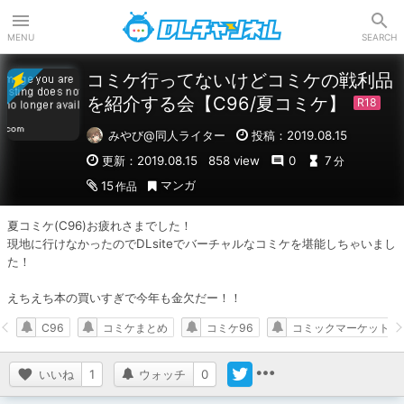
DLチャンネル
MENU
SEARCH
コミケ行ってないけどコミケの戦利品
を紹介する会【C96/夏コミケ】
みやび@同人ライター
投稿：2019.08.15
更新：2019.08.15
858 view
0
7
分
マンガ
15
作品
夏コミケ(C96)お疲れさまでした！

現地に行けなかったのでDLsiteでバーチャルなコミケを堪能しちゃいまし
た！

えちえち本の買いすぎで今年も金欠だー！！
C96
コミケまとめ
コミケ96
コミックマーケット96
いいね
1
ウォッチ
0