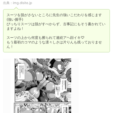
出典：
img.dlsite.jp
スーツを脱がさないところに先生の強いこだわりを感じます
(強い握手)

ぴっちりスーツは脱がすべからず、古事記にもそう書かれてい
ますよね！

スーツの上から何度も擦られて連続アヘ顔イキ♡

もう最初のコマのような凛々しさは片りんも残っておりませ
ん！