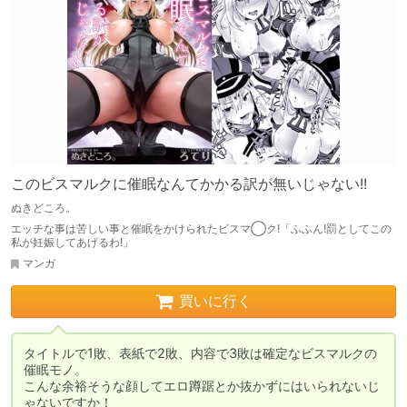
このビスマルクに催眠なんてかかる訳が無いじゃない!!
ぬきどころ。
エッチな事は苦しい事と催眠をかけられたビスマ◯ク!「ふふん!罰としてこの
私が妊娠してあげるわ!」
マンガ
買いに行く
タイトルで1敗、表紙で2敗、内容で3敗は確定なビスマルクの
催眠モノ。

こんな余裕そうな顔してエロ蹲踞とか抜かずにはいられないじ
ゃないですか！