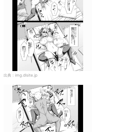
出典：
img.dlsite.jp