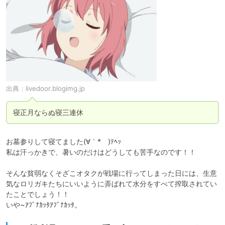
出典：
livedoor.blogimg.jp
寝正月ならぬ寝三連休
お墓参りして寝てました(∀｀*ゞ)ﾃﾍｯ

私は汗っかきで、暑いのだけはどうしても苦手なのです！！

そんな貧弱なくそざこオタクが戦場に行ってしまった日には、生意
気なロリガキたちにいいように弄ばれて水分をすべて搾取されてい
たことでしょう！！

いや~ｱﾌﾞﾅｶｯﾀｱﾌﾞﾅｶｯﾀ。