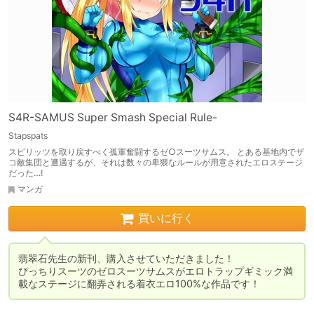
S4R-SAMUS Super Smash Special Rule-
Stapspats
スピリッツを取り戻すべく孤軍奮闘するゼ○スーツサムス。 とある基地内でザ
コ敵集団と遭遇するが、それは数々の卑猥なルールが用意されたエロステージ
だった…!
マンガ
買いに行く
翡翠石先生の新刊、購入させていただきました！

ぴっちりスーツのゼロスーツサムスがエロトラップギミック満
載なステージに翻弄される着衣エロ100%な作品です！