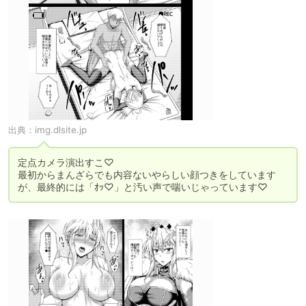
出典：
img.dlsite.jp
定点カメラ演出すこ♡

最初からまんざらでも内容ないやらしい顔つきをしています
が、最終的には「ｵｯ♡」と汚い声で喘いじゃっています♡