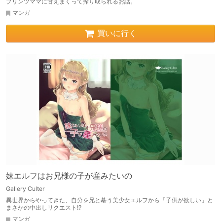
プリンツママに甘えまくって搾り取られるお話。
マンガ
買いに行く
妹エルフはお兄様の子が産みたいの
Gallery Culter
異世界からやってきた、自分を兄と慕う美少女エルフから「子供が欲しい」と
まさかの中出しリクエスト!?
マンガ