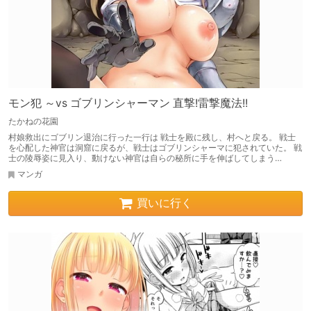
モン犯 ～vs ゴブリンシャーマン 直撃!雷撃魔法!!
たかねの花園
村娘救出にゴブリン退治に行った一行は 戦士を殿に残し、村へと戻る。 戦士
を心配した神官は洞窟に戻るが、戦士はゴブリンシャーマに犯されていた。 戦
士の陵辱姿に見入り、動けない神官は自らの秘所に手を伸ばしてしまう…
マンガ
買いに行く