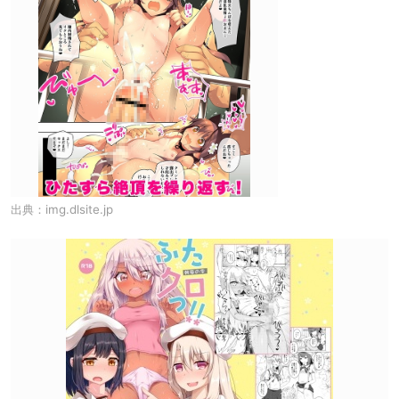
出典：
img.dlsite.jp