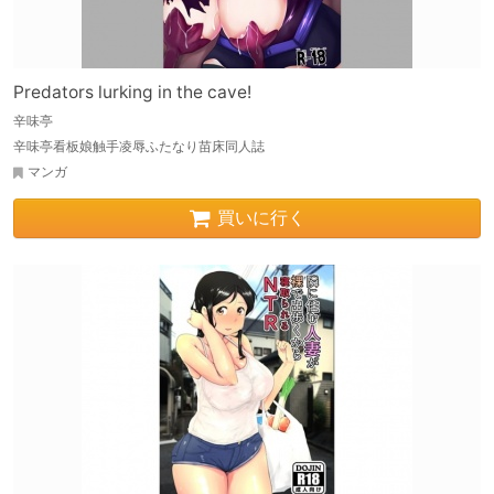
Predators lurking in the cave!
辛味亭
辛味亭看板娘触手凌辱ふたなり苗床同人誌
マンガ
買いに行く