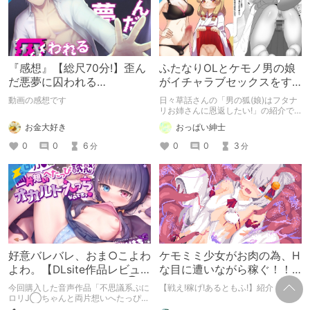
『感想』【総尺70分!】歪ん
ふたなりOLとケモノ男の娘
だ悪夢に囚われる
がイチャラブセックスをす
【LIVE2D×バイノーラル音
る同人誌の紹介【日々草
動画の感想です
日々草話さんの「男の狐(娘)はフタナ
声×フルアニメーション】
話】
リお姉さんに恩返したい!」の紹介で
す
お金大好き
おっぱい紳士
0
0
6
0
0
3
分
分
好意バレバレ、おま○こよわ
ケモミミ少女がお肉の為、H
よわ。【DLsite作品レビュ
な目に遭いながら稼ぐ！！
ー：不思議系ぷにロリJ◯ち
戦闘エロRPG【戦え!稼げ!あ
今回購入した音声作品「不思議系ぷに
【戦え!稼げ!あるともふ!】紹介
ゃんと両片想い～】
るともふ!】
ロリJ◯ちゃんと両片想いへたっぴ誘
惑オカルトえっち、なのですっ♪〜好