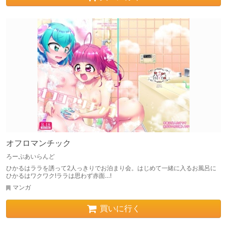
オフロマンチック
ろーぷあいらんど
ひかるはララを誘って2人っきりでお泊まり会。はじめて一緒に入るお風呂に
ひかるはワクワク!ララは思わず赤面…!
マンガ
買いに行く