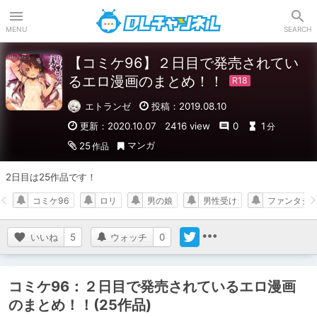
DLチャンネル
MENU
SEARCH
【コミケ96】２日目で発売されてい
るエロ漫画のまとめ！！
エトランゼ
投稿：2019.08.10
更新：2020.10.07
2416 view
0
1
分
マンガ
25
作品
2日目は25作品です！
コミケ96
ロリ
男の娘
男性受け
ファンタジ
いいね
5
ウォッチ
0
コミケ96：２日目で発売されているエロ漫画
のまとめ！！(25作品)