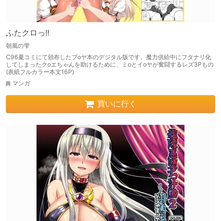
ふたクロっ!!
朝風の雫
C96夏コミにて頒布したプoヤ本のデジタル版です。魔力供給中にフタナリ化
してしまったクoエちゃんを助けるために、ミoとイoヤが奮闘するレズ3Pもの
(表紙フルカラー本文16P)
マンガ
買いに行く