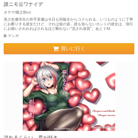
誰ニモ云ワナイデ
オヤマ!菊之助vs
美少女優等生の井手茉優は今日も同級生からコクられる。いつものように丁寧
にお断りする彼女だけど、それは仮の姿。誰も知らないホントの彼女は、強引
にお願いされれればされるほど断れない“流され体質”。あとドM。
マンガ
買いに行く
溢れるくらい、君が好き。