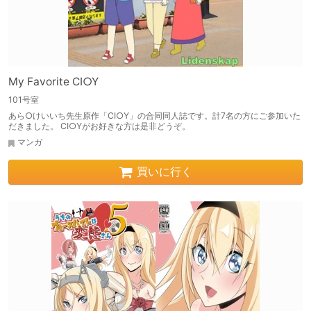
My Favorite CI○Y
101号室
あら○けいいち先生原作「CI○Y」の合同同人誌です。計7名の方にご参加いた
だきました。 CI○Yがお好きな方は是非どうぞ。
マンガ
買いに行く