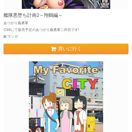
艦隊悪堕ち計画2～翔鶴編～
あつがり義勇軍
C96にて販売予定のあつがり義勇軍二作目です!
マンガ
買いに行く