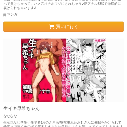
べで負けちゃって、ハメ穴オナホマゾにされちゃう♪逆アナルSEXで徹底的に
躾けられちゃいます♪
マンガ
買いに行く
生イキ早希ちゃん
なななな
生意気な〇学生小生早希(おのさき)が突然現れたおじさんに催眠をかけられて
子宮まで届くチ〇ポで膣内をえぐられ気持ちよさと苦しさでイってしまうオリ