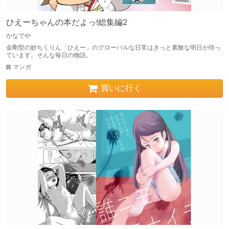
ひえーちゃんの本だよっ!総集編2
かなでや
金剛型の妙ちくりん「ひえー」のグローバルな日常はきっと素敵な明日が待っ
ています。そんな毎日の物語。
マンガ
買いに行く