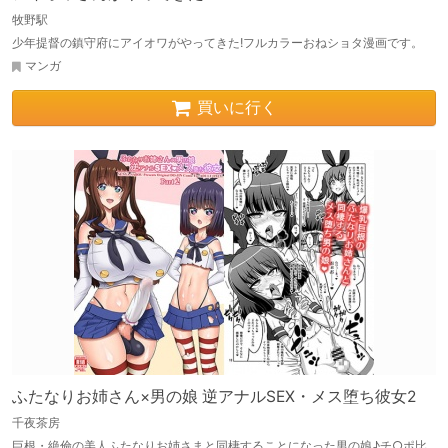
牧野駅
少年提督の鎮守府にアイオワがやってきた!フルカラーおねショタ漫画です。
マンガ
買いに行く
ふたなりお姉さん×男の娘 逆アナルSEX・メス堕ち彼女2
千夜茶房
巨根・絶倫の美人ふたなりお姉さまと同棲することになった男の娘♪チ○ポ比