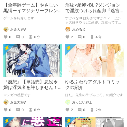
【全年齢ゲーム】やさしい
淫紋×産卵×BL⁉ダンジョン
黒縄ーイマジナリーフレン
で淫紋つけられ産卵『迷宮
ドの「彼」と過ごすおぼん
のオレたち～強○発情モンス
ゲームを紹介します
すけべなBLは好きですか？？ ぼか
やすみー
ターと大量産卵の巻～』
ぁ大好き♡ BLに産卵、淫紋ってすけ
べなBLを読みたい人の性癖に突き刺
お金大好き
おめる犬
さりまくるのでは？ そんなBLが読み
たい方におすすめの『迷宮のオレたち
0
0
6
2
0
4
分
分
～強○発情モンスターと大量産卵の巻
～』の感想です。
『感想』【単話売】悪役令
ゆるふわなアダルトコミッ
嬢は浮気者を許しません！ 1
クの紹介
話
マンガの感想です
ほた。先生のラブみごろ。の紹介です
お金大好き
おっぱい紳士
0
0
6
2
0
2
分
分