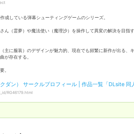
ect
が作成している弾幕シューティングゲームのシリーズ。

さん（霊夢）や魔法使い（魔理沙）を操作して異変の解決を目指
（主に服装）のデザインが魅力的、現在でも頻繁に新作が出る、
曲が存在する。

要。
ン） サークルプロフィール | 作品一覧「DLsite 同
r_id/RG46179.html