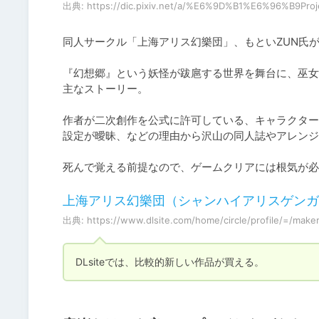
出典: https://dic.pixiv.net/a/%E6%9D%B1%E6%96%B9Proj
同人サークル「上海アリス幻樂団」、もといZUN氏
『幻想郷』という妖怪が跋扈する世界を舞台に、巫女
主なストーリー。

作者が二次創作を公式に許可している、キャラクター
設定が曖昧、などの理由から沢山の同人誌やアレンジ
死んで覚える前提なので、ゲームクリアには根気が必
上海アリス幻樂団（シャンハイアリスゲンガクダ
出典: https://www.dlsite.com/home/circle/profile/=/make
DLsiteでは、比較的新しい作品が買える。