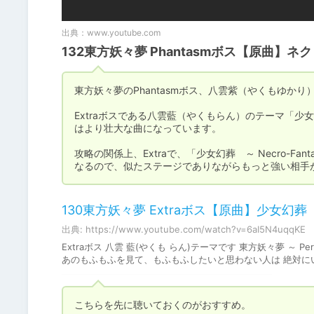
出典：
www.youtube.com
132東方妖々夢 Phantasmボス【原曲】
東方妖々夢のPhantasmボス、八雲紫（やくもゆかり）
Extraボスである八雲藍（やくもらん）のテーマ「少女幻
はより壮大な曲になっています。

攻略の関係上、Extraで、「少女幻葬　～ Necro-
なるので、似たステージでありながらもっと強い相手
130東方妖々夢 Extraボス【原曲】少女幻葬 ～ Ne
出典: https://www.youtube.com/watch?v=6aI5N4uqqKE
Extraボス 八雲 藍(やくも らん)テーマです 東方妖々夢 ～ Perfec
あのもふもふを見て、もふもふしたいと思わない人は 絶対にいない -------
こちらを先に聴いておくのがおすすめ。