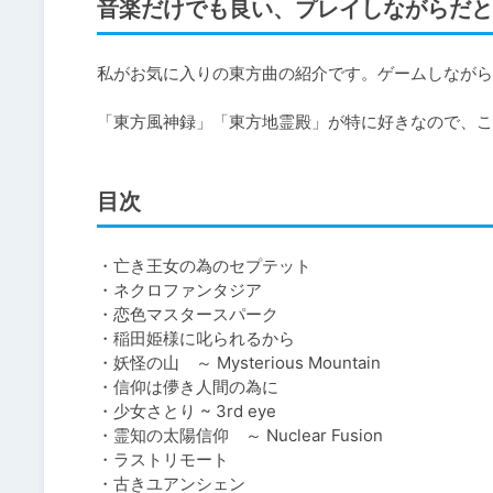
音楽だけでも良い、プレイしながらだと
私がお気に入りの東方曲の紹介です。ゲームしながら
「東方風神録」「東方地霊殿」が特に好きなので、こ
目次
・亡き王女の為のセプテット

・ネクロファンタジア

・恋色マスタースパーク

・稲田姫様に叱られるから

・妖怪の山　～ Mysterious Mountain

・信仰は儚き人間の為に

・少女さとり ~ 3rd eye

・霊知の太陽信仰　～ Nuclear Fusion

・ラストリモート

・古きユアンシェン