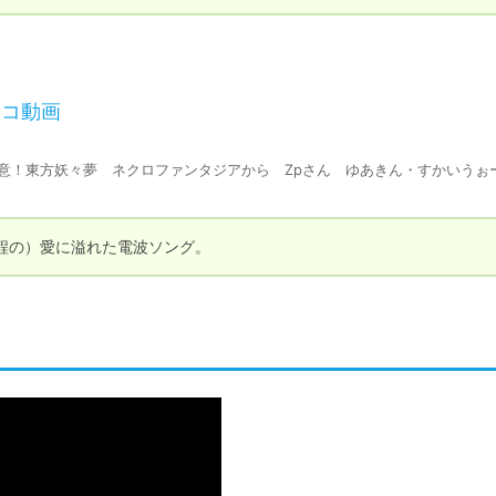
ニコ動画
注意！東方妖々夢 ネクロファンタジアから Zpさん ゆあきん・すかいうぉ
程の）愛に溢れた電波ソング。