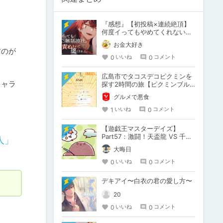
『感想』【初投稿×連続絶頂】
何度イってもやめてくれない嫉
妬彼氏に激責めされて堕とされ
お金大好き
る。
すのが
0
0
いいね
コメント
広島市でタコスデコピクミンを
キャラ
探す2時間の旅【ピクミンブル
ーム / Pikmin Bloom】
グルメで悪食
1
0
いいね
コメント
【遊戯王マスターデイズ】
Part57：激闘！天盃龍 VS 千年
人」
D【架空デュエル】
大晦日
0
0
いいね
コメント
デキアイ〜白衣の君の愛し方〜
20
0
0
いいね
コメント