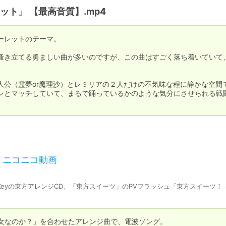
ト」 【最高音質】.mp4
レットのテーマ。

搔き立てる勇ましい曲が多いのですが、この曲はすごく落ち着いていて
人公（霊夢or魔理沙）とレミリアの２人だけの不気味な程に静かな空間
ンとマッチしていて、まるで踊っているかのような気分にさせられる戦
 ニコニコ動画
nt Keyの東方アレンジCD、「東方スイーツ」のPVフラッシュ「東方スイーツ！
彼女なのか？」を合わせたアレンジ曲で、電波ソング。
