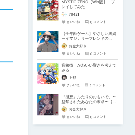
MYSTIC ZENO【Win版】 プ
レイしてみた
76421
0
0
いいね
コメント
【全年齢ゲーム】やさしい黒縄
ーイマジナリーフレンドの
「彼」と過ごすおぼんやすみー
お金大好き
0
0
いいね
コメント
音象徴 かわいい響きを考えて
みる
上都
7
1
いいね
コメント
『感想』ふたりのおもいで。〜
監禁されたあなたの末路〜【が
るまに限定特典付き】
お金大好き
0
0
いいね
コメント