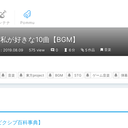
ンテナ
Pommu
で、私が好きな10曲【BGM】
音楽
2019.08.09
575 view
0
6
5
分
作品
音楽
東方project
BGM
STG
ゲーム音楽
弾幕
は【ピクシブ百科事典】