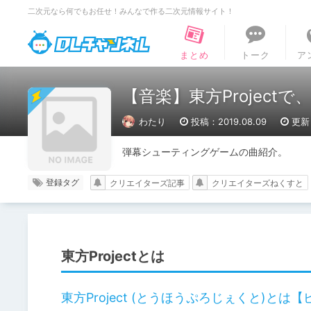
二次元なら何でもお任せ！みんなで作る二次元情報サイト！
DLチャンネル
まとめ
トーク
ア
【音楽】東方Project
わたり
投稿：2019.08.09
更新：
弾幕シューティングゲームの曲紹介。
登録タグ
クリエイターズ記事
クリエイターズねくすと
東方Projectとは
東方Project (とうほうぷろじぇくと)と