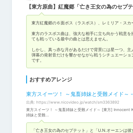
【東方原曲】紅魔郷「亡き王女の為のセプテッ
東方紅魔郷の６面ボス（ラスボス）、レミリア・スカー
東方のラスボス曲は、強大な相手に立ち向かう戦意を
ても戦っている最中の曲とは思えません。

しかし、真っ赤な月があるだけで背景には星一つ、主
弾幕の発射音だけを響かせながら戦うシチュエーショ
です。
おすすめアレンジ
東方スイーツ！ ～鬼畜姉妹と受難メイド～ -
出典: https://www.nicovideo.jp/watch/sm3363892
東方スイーツ！ ～鬼畜姉妹と受難メイド～ [東方] Innoce
姉妹と受難...
「亡き王女の為のセプテット」と「U.N.オーエンは