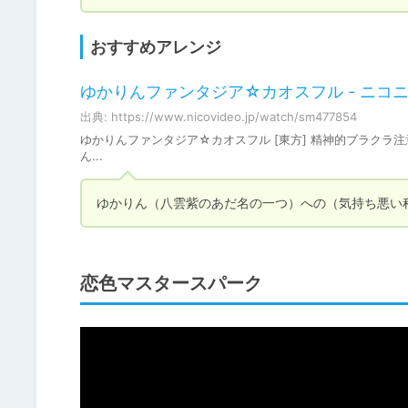
おすすめアレンジ
ゆかりんファンタジア☆カオスフル - ニコ
出典: https://www.nicovideo.jp/watch/sm477854
ゆかりんファンタジア☆カオスフル [東方] 精神的ブラクラ
ん...
ゆかりん（八雲紫のあだ名の一つ）への（気持ち悪い
恋色マスタースパーク