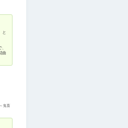
、と
で、
闘曲
 ～鬼畜