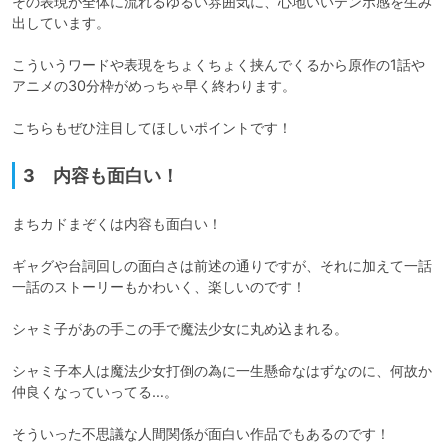
その表現が全体に流れるゆるい雰囲気に、心地いいテンポ感を生み
出しています。

こういうワードや表現をちょくちょく挟んでくるから原作の1話や
アニメの30分枠がめっちゃ早く終わります。

こちらもぜひ注目してほしいポイントです！
3 内容も面白い！
まちカドまぞくは内容も面白い！

ギャグや台詞回しの面白さは前述の通りですが、それに加えて一話
一話のストーリーもかわいく、楽しいのです！

シャミ子があの手この手で魔法少女に丸め込まれる。

シャミ子本人は魔法少女打倒の為に一生懸命なはずなのに、何故か
仲良くなっていってる…。

そういった不思議な人間関係が面白い作品でもあるのです！