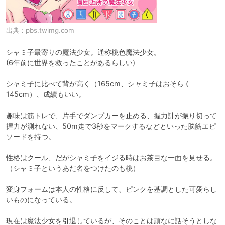
出典：
pbs.twimg.com
シャミ子最寄りの魔法少女。通称桃色魔法少女。

(6年前に世界を救ったことがあるらしい)

シャミ子に比べて背が高く（165cm、シャミ子はおそらく
145cm）、成績もいい。

趣味は筋トレで、片手でダンプカーを止める、握力計が振り切って
握力が測れない、50m走で3秒をマークするなどといった脳筋エピ
ソードを持つ。

性格はクール、だがシャミ子をイジる時はお茶目な一面を見せる。

（シャミ子というあだ名をつけたのも桃）

変身フォームは本人の性格に反して、ピンクを基調とした可愛らし
いものになっている。

現在は魔法少女を引退しているが、そのことは頑なに話そうとしな