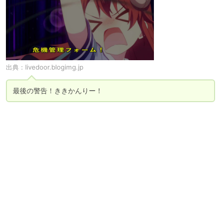
出典：
livedoor.blogimg.jp
最後の警告！ききかんりー！