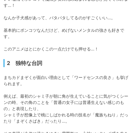
す…！

なんか子犬感があって、パタパタしてるのがすごくいい…。

基本的にポンコツなんだけど、めげないメンタルの強さも好きで
す。

このアニメはとにかくこの一点だけでも押せる…！
2 独特な台詞
まちカドまぞくが面白い理由として「ワードセンスの良さ」も挙げ
られます。

例えば、最初のシャミ子が朝に角が生えていることに気がつくシー
ンの時、その角のことを「普通の女子には普通生えない感じのも
の」と表現したり、

シャミ子が想像上で桃にしばかれる時の技名が「魔族ちねり」だっ
たり「まぞくさばき」だったり…。
