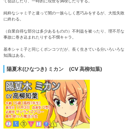
て会話したり、一時的に現世を満喫したりする。

純粋なシャミ子と違って闇の一族らしく悪巧みをするが、大抵失敗
に終わる。

（自業自得な部分は多少あるものの）不利益を被ったり、理不尽な
事故に巻き込まれたりする不憫キャラ。

基本シャミ子と同じくポンコツだが、長く生きている分いろいろな
知識はある。
陽夏木(ひなつき) ミカン (CV 高柳知葉)