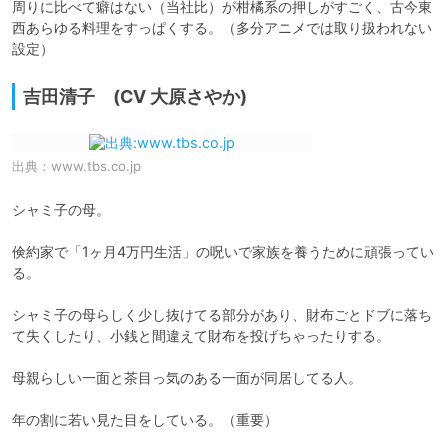
周りに比べて癖はない（当社比）が柑橘系の押しがすごく、古今東
西あらゆる料理をすっぱくする。（多分アニメでは取り扱われない
設定）
吉田清子 (CV 大原さやか)
出典：
www.tbs.co.jp
シャミ子の母。

倹約家で「1ヶ月4万円生活」の呪いで家族を養うために頑張ってい
る。

シャミ子の母らしく少し抜けてる部分があり、財布ごとドブに落ち
て失くしたり、小銭と間違えて財布を投げちゃったりする。

母親らしい一面と茶目っ気のある一面が同居してる人。

年の割に若い見た目をしている。（重要）