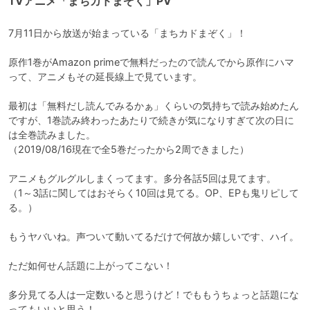
TVアニメ「まちカドまぞく」PV
7月11日から放送が始まっている「まちカドまぞく」！

原作1巻がAmazon primeで無料だったので読んでから原作にハマ
って、アニメもその延長線上で見ています。

最初は「無料だし読んでみるかぁ」くらいの気持ちで読み始めたん
ですが、1巻読み終わったあたりで続きが気になりすぎて次の日に
は全巻読みました。

（2019/08/16現在で全5巻だったから2周できました）

アニメもグルグルしまくってます。多分各話5回は見てます。

（1～3話に関してはおそらく10回は見てる。OP、EPも鬼リピして
る。）

もうヤバいね。声ついて動いてるだけで何故か嬉しいです、ハイ。

ただ如何せん話題に上がってこない！

多分見てる人は一定数いると思うけど！でももうちょっと話題にな
ってもいいと思う！
