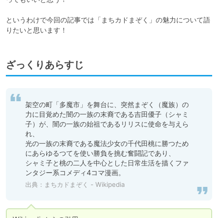
というわけで今回の記事では「まちカドまぞく」の魅力について語
りたいと思います！
ざっくりあらすじ
架空の町「多魔市」を舞台に、突然まぞく（魔族）の
力に目覚めた闇の一族の末裔である吉田優子（シャミ
子）が、闇の一族の始祖であるリリスに使命を与えら
れ、

光の一族の末裔である魔法少女の千代田桃に勝つため
にあらゆるつてを使い勝負を挑む奮闘記であり、

シャミ子と桃の二人を中心とした日常生活を描くファ
ンタジー系コメディ4コマ漫画。
出典：
まちカドまぞく - Wikipedia