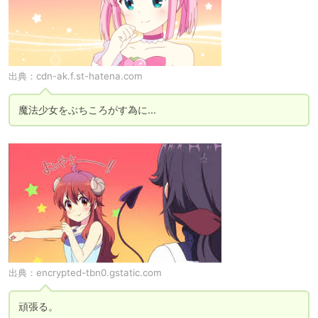
出典：
cdn-ak.f.st-hatena.com
魔法少女をぶちころがす為に…
出典：
encrypted-tbn0.gstatic.com
頑張る。