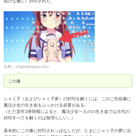
抜けな像に）封印された。
出典：
originalnews.nico
この像
シャミ子（およびシャミ子家）の封印を解くには、このご先祖像に
魔法少女の生き血をぶっかける必要がある。

（ただ原作3巻情報によると、魔法少女一人のの生き血では古代の
封印すべてを解くのは無理らしい…）

基本的にこの像に封印されっぱなしだが、たまにシャミ子の夢に出