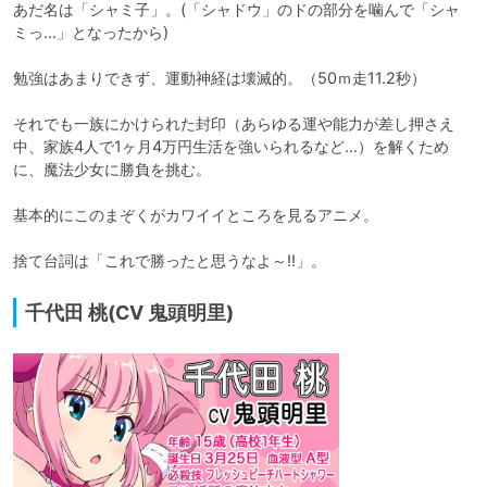
あだ名は「シャミ子」。(「シャドウ」のドの部分を噛んで「シャ
ミっ…」となったから)

勉強はあまりできず、運動神経は壊滅的。（50ｍ走11.2秒）

それでも一族にかけられた封印（あらゆる運や能力が差し押さえ
中、家族4人で1ヶ月4万円生活を強いられるなど…）を解くため
に、魔法少女に勝負を挑む。

基本的にこのまぞくがカワイイところを見るアニメ。

捨て台詞は「これで勝ったと思うなよ～!!」。
千代田 桃(CV 鬼頭明里)