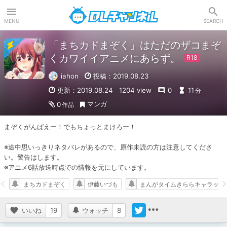
DLチャンネル
MENU
SEARCH
「まちカドまぞく」はただのザコまぞ
くカワイイアニメにあらず。
iahon
投稿：2019.08.23
更新：2019.08.24
1204 view
0
11
分
マンガ
0
作品
まぞくがんばえー！でもちょっとまけろー！

※途中思いっきりネタバレがあるので、原作未読の方は注意してくださ
い。警告はします。

※アニメ6話放送時点での情報を元にしています。
まちカドまぞく
伊藤いづも
まんがタイムきららキャラット
いいね
19
ウォッチ
8